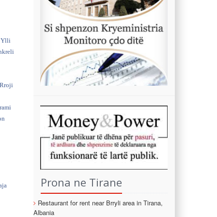
 Ylli
hkreli
Rroji
jrami
on
Prona ne Tirane
aja
Restaurant for rent near Brryli area in Tirana,
Albania