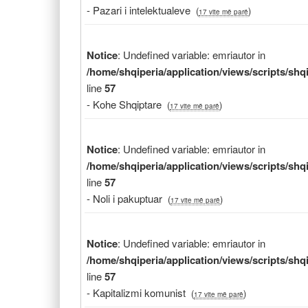
- Pazari i intelektualeve
(
)
17 vite më parë
Notice
: Undefined variable: emriautor in
/home/shqiperia/application/views/scripts/sh
line
57
- Kohe Shqiptare
(
)
17 vite më parë
Notice
: Undefined variable: emriautor in
/home/shqiperia/application/views/scripts/sh
line
57
- Noli i pakuptuar
(
)
17 vite më parë
Notice
: Undefined variable: emriautor in
/home/shqiperia/application/views/scripts/sh
line
57
- Kapitalizmi komunist
(
)
17 vite më parë