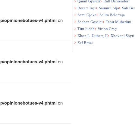
Qamil Gjyrezi
Ralf Dahrendorf
Rezart Taçi
Saimir Lolja
Sali Be
Sami Gjoka
Selim Belortaja
qip/opinionebotues-v4.phtml
on
Shaban Gosalci
Tahir Muhedini
Tim Judah
Virion Graçi
Xhon L. Uithers, II
Xhovani Shyti
Zef Brozi
qip/opinionebotues-v4.phtml
on
qip/opinionebotues-v4.phtml
on