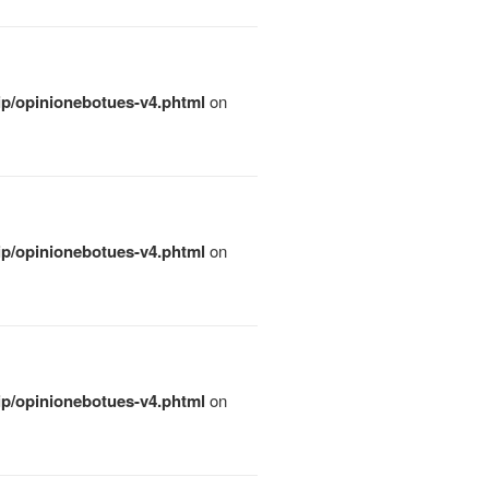
qip/opinionebotues-v4.phtml
on
qip/opinionebotues-v4.phtml
on
qip/opinionebotues-v4.phtml
on