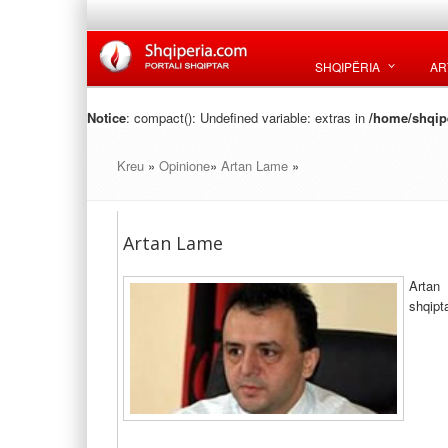
SHQIPËRIA
AR
Notice
: compact(): Undefined variable: extras in
/home/shqipe
Kreu
»
Opinione
»
Artan Lame
»
Artan Lame
Artan 
shqipta