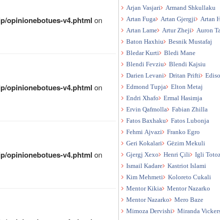
Arjan Vasjari
Armand Shkullaku
qip/opinionebotues-v4.phtml
on
Artan Fuga
Artan Gjergji
Artan 
Artan Lame
Artur Zheji
Auron T
Baton Haxhiu
Besnik Mustafaj
Bledar Kurti
Bledi Mane
Blendi Fevziu
Blendi Kajsiu
Darien Levani
Dritan Prifti
Edis
qip/opinionebotues-v4.phtml
on
Edmond Tupja
Elton Metaj
Endri Xhafo
Ermal Hasimja
Ervin Qafmolla
Fabian Zhilla
Fatos Baxhaku
Fatos Lubonja
Fehmi Ajvazi
Franko Egro
Geri Kokalari
Gëzim Mekuli
qip/opinionebotues-v4.phtml
on
Gjergj Xexo
Henri Çili
Igli Toto
Ismail Kadare
Kastriot Islami
Kim Mehmeti
Koloreto Cukali
Mentor Kikia
Mentor Nazarko
Mentor Nazarko
Mero Baze
Mimoza Dervishi
Miranda Vicker