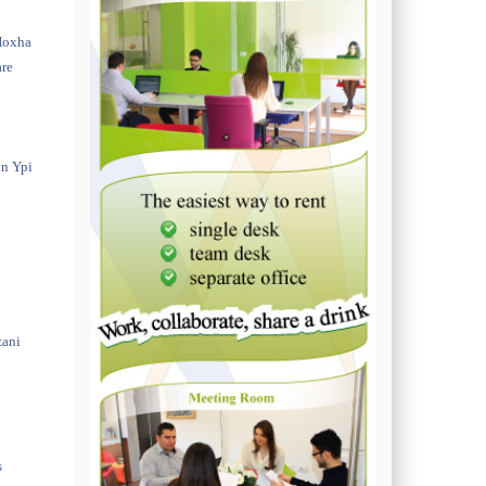
Hoxha
are
on Ypi
zani
s