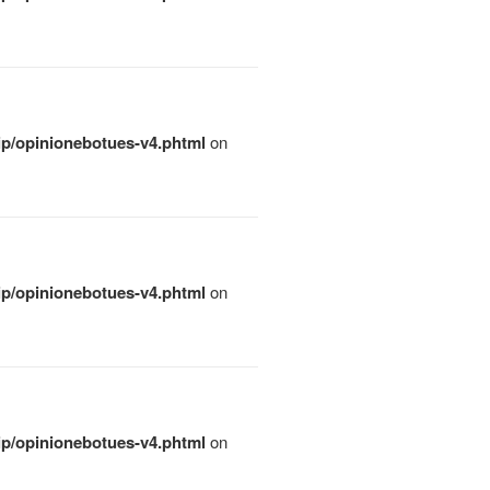
qip/opinionebotues-v4.phtml
on
qip/opinionebotues-v4.phtml
on
qip/opinionebotues-v4.phtml
on