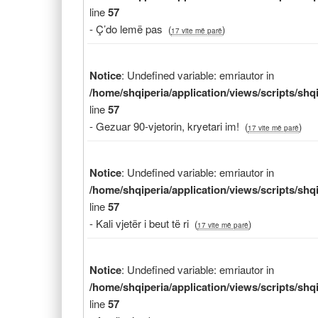
line
57
- Ç’do lemë pas
(
)
17 vite më parë
Notice
: Undefined variable: emriautor in
/home/shqiperia/application/views/scripts/sh
line
57
- Gezuar 90-vjetorin, kryetari im!
(
)
17 vite më parë
Notice
: Undefined variable: emriautor in
/home/shqiperia/application/views/scripts/sh
line
57
- Kali vjetër i beut të ri
(
)
17 vite më parë
Notice
: Undefined variable: emriautor in
/home/shqiperia/application/views/scripts/sh
line
57