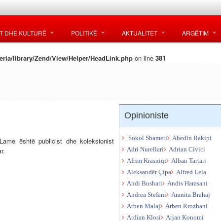
T DHE KULTURË
POLITIKË
AKTUALITET
ARGËTIM
ria/library/Zend/View/Helper/HeadLink.php
on line
381
Opinioniste
Sokol Shameti
Abedin Rakipi
Lame është publicist dhe koleksionist
r.
Adri Nurellari
Adrian Civici
Afrim Krasniqi
Alban Tartari
Aleksandër Çipa
Alfred Lela
Andi Bushati
Andis Harasani
Andrea Stefani
Aranita Brahaj
Arben Malaj
Arben Rrozhani
Ardian Klosi
Arjan Konomi