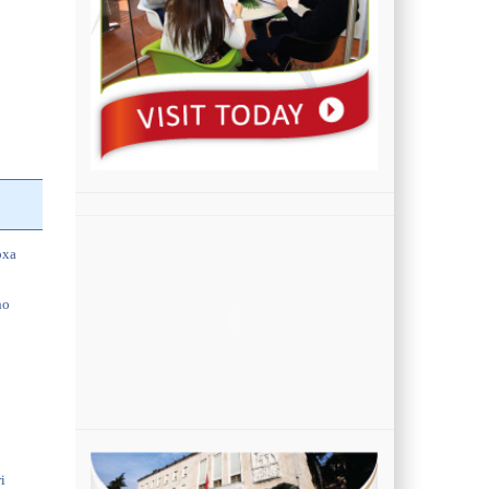
a
oxa
ho
i