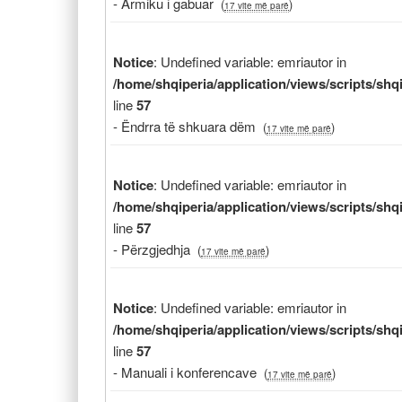
- Armiku i gabuar
(
)
17 vite më parë
Notice
: Undefined variable: emriautor in
/home/shqiperia/application/views/scripts/sh
line
57
- Ëndrra të shkuara dëm
(
)
17 vite më parë
Notice
: Undefined variable: emriautor in
/home/shqiperia/application/views/scripts/sh
line
57
- Përzgjedhja
(
)
17 vite më parë
Notice
: Undefined variable: emriautor in
/home/shqiperia/application/views/scripts/sh
line
57
- Manuali i konferencave
(
)
17 vite më parë