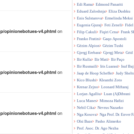
Edi Rama
Edmond Panariti
Eduard Zaloshnja
Eliza Dushku
Enis Sulstarova
Ermelinda Meksi
Eugenia Gjuraj
Feti Zeneli
Fidel
qip/opinionebotues-v4.phtml
on
Filip Cakuli
Fiqiri Cena
Frank S
Franko Fratini
Gaqo Apostoli
Gëzim Alpion
Gëzim Tushi
Gjergj Erebara
Gjergj Meta
Grid 
Ilir Kulla
Ilir Mati
Ilir Paço
Ilir Rusmaili
Iris Luarasi
Isuf Ba
qip/opinionebotues-v4.phtml
on
Jaap de Hoop Scheffer
Judy Shelt
Kico Blushi
Kleanthi Zoto
Krenar Zejno
Leonard Miftaraj
Lorjan Agalliu
Luan (A)Dibrani
Luca Manes
Mimoza Hafizi
Nebil Cika
Nevrus Nazarko
qip/opinionebotues-v4.phtml
on
Nga Kosova
Nga Prof. Dr. Enver F
Olsi Baze
Pasho Alimerko
Prof. Asoc. Dr. Ago Nezha