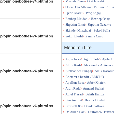
qip/opinionebotues-v4.phtml
on
Mustafa Nano
Olsi Jazexhi
Open Data Albania
Pëllumb Kull
Pjerin Marku
Preç Zogaj
Rexhep Meidani
Rexhep Qosja
Shpëtim Idrizi
Shpëtim Nazarko
Skënder Minxhozi
Sokol Balla
qip/opinionebotues-v4.phtml
on
Sokol Lleshi
Zamira Cavo
Mendim i Lire
Agim Isaku
Agron Tufa
Ajola X
Albin Kurti
Aleksandër A. Arvizu
qip/opinionebotues-v4.phtml
on
Aleksander Frangaj
Amik Kasoru
Anetaret e bendit 'JERICHO'
Apollon Bace
Arbër Xhaferi
Ardit Rada
Armand Brahaj
Aurel Plasari
Bahtir Hamza
Ben Andoni
Besnik Dizdari
qip/opinionebotues-v4.phtml
on
Brezi 80-85
Donik Sallova
Dr. Alban Daci
Dr.Romeo Hanxhar