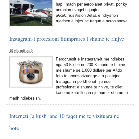
hap i madh per aeroplanet privat, por ky
aeroplan i vogel i quajtur
â€œCirrusVision Jetâ€ e ndryshon
rrjedhen e lojes ne tregun e aeroplaneve.
Instagram-i profesioni fitimprures i shume te rinjve
10 vite më parë
Perdoruesit e Instagram-it me ndjekes
nga 50 K deri ne 200 K mund te fitojne
me shume se 1,000 dollare per Ã§do
foto te sponsorizuar qe ata postojne.
Instagram-i po kthehet nje nder
profesionet e shume te rinjve, te cilet
kane ne kete llogari nje numer shume te
madh ndjekesish.
Interneti Ja kush jane 10 faqet me te vizituara ne
bote