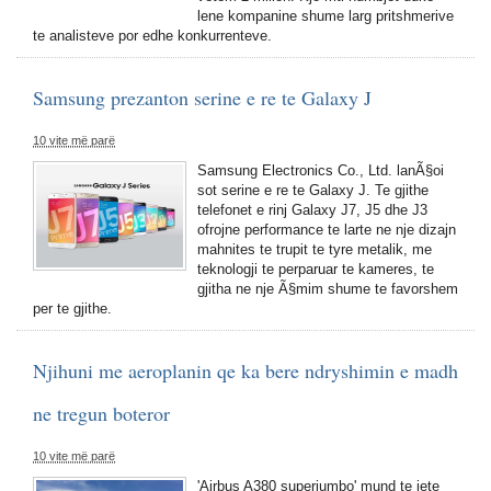
lene kompanine shume larg pritshmerive
te analisteve por edhe konkurrenteve.
Samsung prezanton serine e re te Galaxy J
10 vite më parë
Samsung Electronics Co., Ltd. lanÃ§oi
sot serine e re te Galaxy J. Te gjithe
telefonet e rinj Galaxy J7, J5 dhe J3
ofrojne performance te larte ne nje dizajn
mahnites te trupit te tyre metalik, me
teknologji te perparuar te kameres, te
gjitha ne nje Ã§mim shume te favorshem
per te gjithe.
Njihuni me aeroplanin qe ka bere ndryshimin e madh
ne tregun boteror
10 vite më parë
'Airbus A380 superjumbo' mund te jete