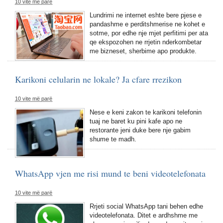
10 vite më parë
Lundrimi ne internet eshte bere pjese e
pandashme e perditshmerise ne kohet e
sotme, por edhe nje mjet perfitimi per ata
qe ekspozohen ne rrjetin nderkombetar
me bizneset, sherbime apo produkte.
Karikoni celularin ne lokale? Ja cfare rrezikon
10 vite më parë
Nese e keni zakon te karikoni telefonin
tuaj ne baret ku pini kafe apo ne
restorante jeni duke bere nje gabim
shume te madh.
WhatsApp vjen me risi mund te beni videotelefonata
10 vite më parë
Rrjeti social WhatsApp tani behen edhe
videotelefonata. Ditet e ardhshme me