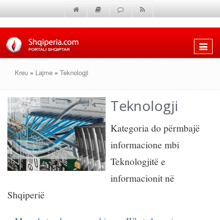
Shfaq
menun
Kreu
»
Lajme
»
Teknologji
Teknologji
Kategoria do përmbajë
informacione mbi
Teknologjitë e
informacionit në
Shqiperië