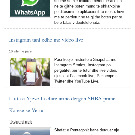
shume se nje miliarde perdoruesit e saj
ne te gjithe boten mund te shkarkojne
perditesimin e aplikacionit te mesazheve
me te perdorur ne te gjithe boten per te
bere falas videotelefonata.
Instagram tani edhe me video live
10 vite më parë
Pasi kopjoi historite e Snapchat me
Instagram Stories, Instagram po
pergatitet per te futur dhe live video,
njesoj si Facebook live, Periscope i
Twitter dhe YouTube Live.
Lufta e Yjeve Ja cfare arme dergon SHBA prane
Korese se Veriut
10 vite më parë
Shefat e Pentagonit kane derguar nje