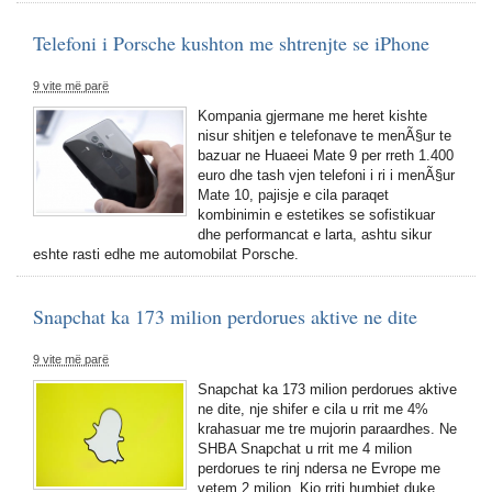
Telefoni i Porsche kushton me shtrenjte se iPhone
9 vite më parë
Kompania gjermane me heret kishte
nisur shitjen e telefonave te menÃ§ur te
bazuar ne Huaeei Mate 9 per rreth 1.400
euro dhe tash vjen telefoni i ri i menÃ§ur
Mate 10, pajisje e cila paraqet
kombinimin e estetikes se sofistikuar
dhe performancat e larta, ashtu sikur
eshte rasti edhe me automobilat Porsche.
Snapchat ka 173 milion perdorues aktive ne dite
9 vite më parë
Snapchat ka 173 milion perdorues aktive
ne dite, nje shifer e cila u rrit me 4%
krahasuar me tre mujorin paraardhes. Ne
SHBA Snapchat u rrit me 4 milion
perdorues te rinj ndersa ne Evrope me
vetem 2 milion. Kjo rriti humbjet duke