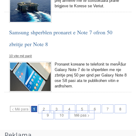
prej armeve me te sofistikuara prane
brigjeve te Korese se Veriut.
Samsung shperblen pronaret e Note 7 ofron 50
zbritje per Note 8
10 vite më parë
Pronaret koreane te telefonit te menÃ§ur
Galaxy Note 7 do te shperblen me nje
zbritje prej 50 per qind per Galaxy Note 8
ose S8 pasi ata te publikohen vitin e
ardhshem.
< Më para
1
2
3
4
5
6
7
8
9
10
Më pas >
Reklama