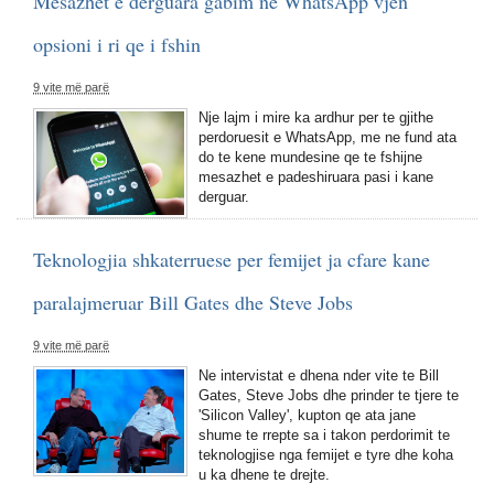
Mesazhet e derguara gabim ne WhatsApp vjen
opsioni i ri qe i fshin
9 vite më parë
Nje lajm i mire ka ardhur per te gjithe
perdoruesit e WhatsApp, me ne fund ata
do te kene mundesine qe te fshijne
mesazhet e padeshiruara pasi i kane
derguar.
Teknologjia shkaterruese per femijet ja cfare kane
paralajmeruar Bill Gates dhe Steve Jobs
9 vite më parë
Ne intervistat e dhena nder vite te Bill
Gates, Steve Jobs dhe prinder te tjere te
'Silicon Valley', kupton qe ata jane
shume te rrepte sa i takon perdorimit te
teknologjise nga femijet e tyre dhe koha
u ka dhene te drejte.