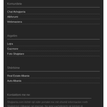
Komunitete
Chat #shqiperia
Albforumi
Webmastera
Argetim
Lojra
Gazmore
Foto Shqiptare
Shërbime
Real Estate Albania
Auto Albania
Kontaktoni me ne:
Shqiperia.com është një ndër portalet me më shumë informacion rreth
Shqipërisë (Albania) në internet. Ne jemi vazhdimisht në kërkim të