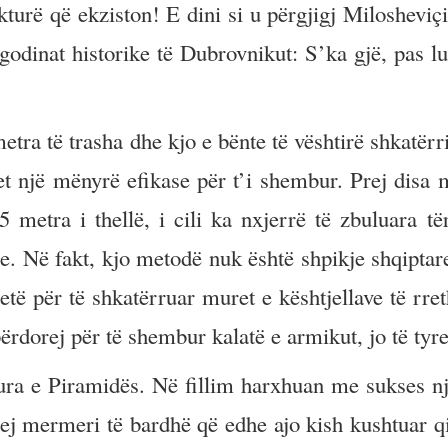
ikturë që ekziston! E dini si u përgjigj Milosheviç
odinat historike të Dubrovnikut: S’ka gjë, pas lu
etra të trasha dhe kjo e bënte të vështirë shkatërr
t një mënyrë efikase për t’i shembur. Prej disa 
 metra i thellë, i cili ka nxjerrë të zbuluara tër
re. Në fakt, kjo metodë nuk është shpikje shqiptare
të për të shkatërruar muret e kështjellave të rret
rdorej për të shembur kalatë e armikut, jo të tyre
ura e Piramidës. Në fillim harxhuan me sukses nj
ej mermeri të bardhë që edhe ajo kish kushtuar q