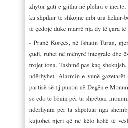
zhytur gati e gjitha në plehra e inert
ka shpikur të shkojnë mbi ura hekur-be
të çedojë duke marrë nja dy të çara të 
- Pranë Korçës, në fshatin Turan, gjen
çudi, ruhet në mënyrë integrale dhe ës
trojet tona. Tashmë pas kaq shekujsh,
ndërhyhet. Alarmin e vunë gazetarët e
partisë së tij punon në Degën e Monume
se çdo të bënin për ta shpëtuar monume
ndërhynin për ta shpëtuar nga shembj
kujtohet njeri që në këto kohë të vës