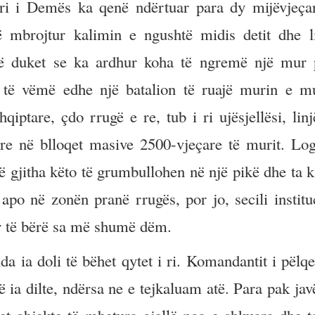
ri i Demës ka qenë ndërtuar para dy mijëvjeça
ë mbrojtur kalimin e ngushtë midis detit dhe li
ë duket se ka ardhur koha të ngremë një mur 
të vëmë edhe një batalion të ruajë murin e mu
ptare, çdo rrugë e re, tub i ri ujësjellësi, linj
ë re në blloqet masive 2500-vjeçare të murit. Log
të gjitha këto të grumbullohen në një pikë dhe ta k
apo në zonën pranë rrugës, por jo, secili institu
ër të bërë sa më shumë dëm.
 ia doli të bëhet qytet i ri. Komandantit i pëlqen
ë ia dilte, ndërsa ne e tejkaluam atë. Para pak jav