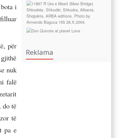
bota i
illuar
ë, për
Reklama
gjithë
se nuk
i falë
etarit
 do të
zor të
t pa e