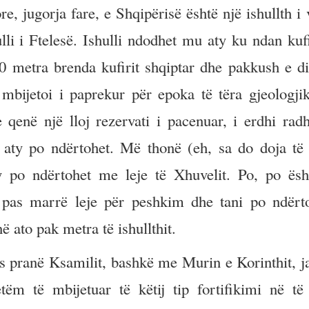
e, jugorja fare, e Shqipërisë është një ishullth i
ulli i Ftelesë. Ishulli ndodhet mu aty ku ndan kuf
0 metra brenda kufirit shqiptar dhe pakkush e di
 mbijetoi i paprekur për epoka të tëra gjeologji
e qenë një lloj rezervati i pacenuar, i erdhi rad
 aty po ndërtohet. Më thonë (eh, sa do doja të 
y po ndërtohet me leje të Xhuvelit. Po, po ësh
 pas marrë leje për peshkim dhe tani po ndërt
ë ato pak metra të ishullthit.
 pranë Ksamilit, bashkë me Murin e Korinthit, j
ëm të mbijetuar të këtij tip fortifikimi në të 