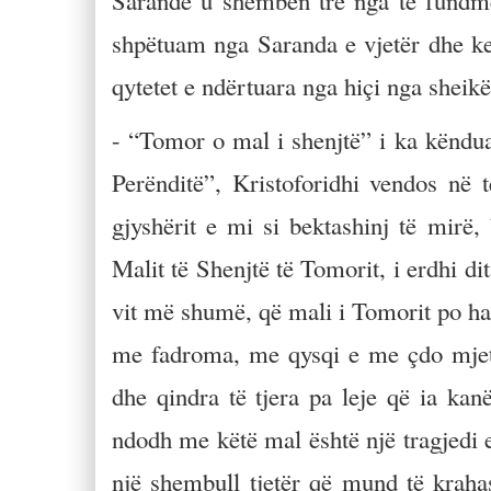
Sarandë u shembën tre nga të fundme
shpëtuam nga Saranda e vjetër dhe ke
qytetet e ndërtuara nga hiçi nga sheikë
- “Tomor o mal i shenjtë” i ka këndua
Perënditë”, Kristoforidhi vendos në 
gjyshërit e mi si bektashinj të mir
Malit të Shenjtë të Tomorit, i erdhi di
vit më shumë, që mali i Tomorit po 
me fadroma, me qysqi e me çdo mjet 
dhe qindra të tjera pa leje që ia ka
ndodh me këtë mal është një tragjedi 
një shembull tjetër që mund të krah