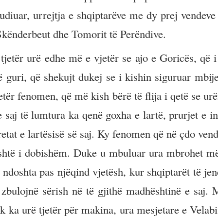
studiuar, urrejtja e shqiptarëve me dy prej vendeve
ë Skënderbeut dhe Tomorit të Perëndive.
tjetër urë edhe më e vjetër se ajo e Goricës, që i
 guri, që shekujt dukej se i kishin siguruar mbije
etër fenomen, që më kish bërë të flija i qetë se ur
 saj të lumtura ka qenë goxha e lartë, prurjet e i
retat e lartësisë së saj. Ky fenomen që në çdo vend
është i dobishëm. Duke u mbuluar ura mbrohet m
 ndoshta pas njëqind vjetësh, kur shqiptarët të jen
zbulojnë sërish në të gjithë madhështinë e saj. 
 ka urë tjetër për makina, ura mesjetare e Velabis