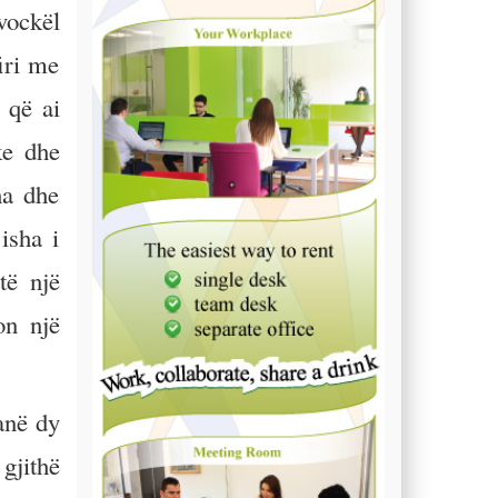
 vockël
iri me
 që ai
ke dhe
ha dhe
isha i
të një
on një
anë dy
gjithë