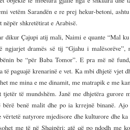
t objekte të mbetura gjallë nga e shkuara dhe 
mi vetëm Sarandën e re prej hekur-betoni, ashtu 
t nëpër shkretëtirat e Arabisë.
r dikur Çajupi atij mali, Naimi e quante “Mal ku 
të ngjarjet dramës së tij “Gjahu i malësorëve”, 
ë, bënin be “për Baba Tomor”. E pra më në fund
ta të paguajë krenarinë e vet. Ka mbi dhjetë vjet 
hahet me mina e me dinamit, me matrapik e me ka
tjetër të mundshëm. Janë me dhjetëra gurore m
në bërë benë malit dhe po ia krrejnë binanë. Ajo
e vërtetë natyrore mjedisore dhe kulturore dhe ka
asohet me të në Shqipëri: atë që po ndodh me ko