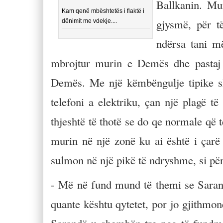
Ballkanin. Mu
Kam qenë mbështetës i flaktë i
gjysmë, për t
dënimit me vdekje....
ndërsa tani m
mbrojtur murin e Demës dhe pastaj 
Demës. Me një këmbëngulje tipike shqi
telefoni a elektriku, çan një plagë t
thjeshtë të thotë se do qe normale që 
murin në një zonë ku ai është i çarë 
sulmon në një pikë të ndryshme, si p
- Më në fund mund të themi se Saranda
quante kështu qytetet, por jo gjithmon