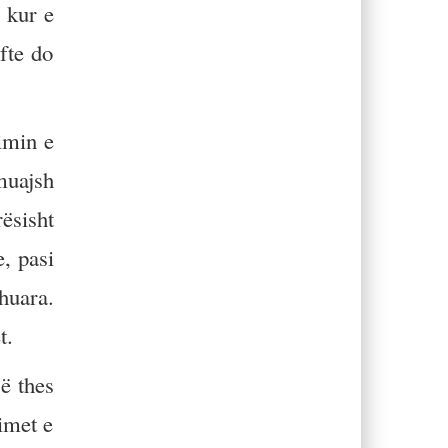
i kur e
fte do
imin e
muajsh
ësisht
, pasi
huara.
t.
ë thes
imet e