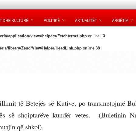
T DHE KULTURË
POLITIKË
AKTUALITET
ARGËTIM
ria/application/views/helpers/Fetchterms.php
on line
13
ria/library/Zend/View/Helper/HeadLink.php
on line
381
ifillimit të Betejës së Kutive, po transmetojmë Bul
ës së shqiptarëve kundër vetes. (Buletinin N
uajin që shkoi).