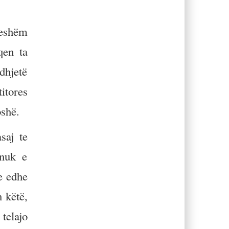
jeshëm
qen ta
dhjetë
itores
oshë.
saj te
 nuk e
e edhe
n këtë,
 telajo