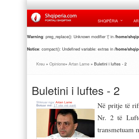
SHQIPËRIA
AR
Warning
: preg_replace(): Unknown modifier '{' in
/home/shqipe
Notice
: compact(): Undefined variable: extras in
/home/shqipe
Kreu
»
Opinione
»
Artan Lame
» Buletini i luftes - 2
Buletini i luftes - 2
Shkruar nga:
Artan Lame
Në pritje të r
Botuar më:
17 vite më parë
Nr. 2 të Luft
transmetuam m