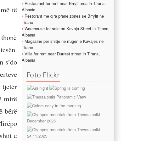
Restaurant for rent near Brryli area in Tirana,
 më të
Albania
Restorant me qira prane zones se Brrylit ne
Tirane
Warehouse for sale on Kavaja Street in Tirana,
Albania
 thonë
Magazine per shitje ne rrugen e Kavajes ne
Tirane
tesën.
Villa for rent near Durresi street in Tirana,
Albania
ën s’do
nerteve
Foto Flickr
 tjetër
ë mirë
ë bërë
Mirëpo
htit e