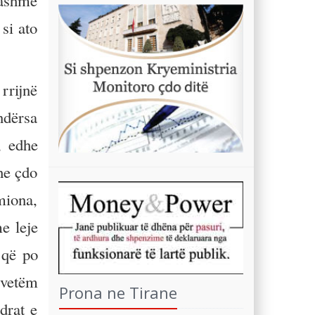
tashmë
si ato
rrijnë
ndërsa
, edhe
dhe çdo
miona,
e leje
 që po
 vetëm
Prona ne Tirane
drat e