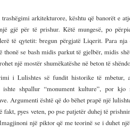
trashëgimi arkitekturore, kështu që banorët e at
onjë gjë për të prishur. Këtë mungesë, po përpi
ë të qytetit: bregun përgjatë Liqerit. Para nja 
 thonë se bash midis parkut të gjelbër, midis shët
grohet një mostër shumëkatëshe në beton të shënd
mi i Lulishtes së fundit historike të mbetur, a
a ishte shpallur “monument kulture”, por kjo
ve. Argumenti është që do bëhet prapë një lulisht
fakt, pyes veten, po pse patjetër duhej të prishni
Imagjinoni një piktor që me teorinë se i duhet një