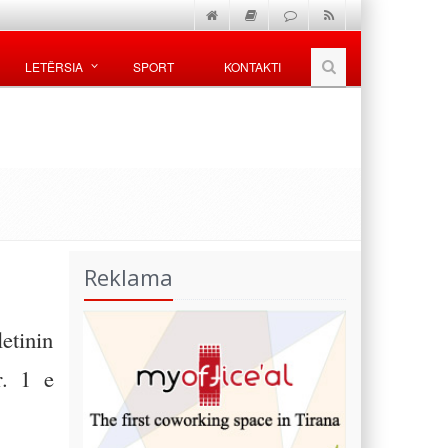
LETËRSIA
SPORT
KONTAKTI
Reklama
etinin
r. 1 e