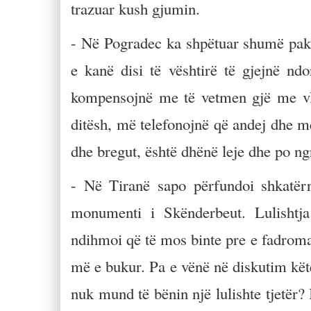
trazuar kush gjumin.
- Në Pogradec ka shpëtuar shumë pak 
e kanë disi të vështirë të gjejnë nd
kompensojnë me të vetmen gjë me vler
ditësh, më telefonojnë që andej dhe më
dhe bregut, është dhënë leje dhe po n
- Në Tiranë sapo përfundoi shkatërri
monumenti i Skënderbeut. Lulishtj
ndihmoi që të mos binte pre e fadroma
më e bukur. Pa e vënë në diskutim këtë 
nuk mund të bënin një lulishte tjetër? 