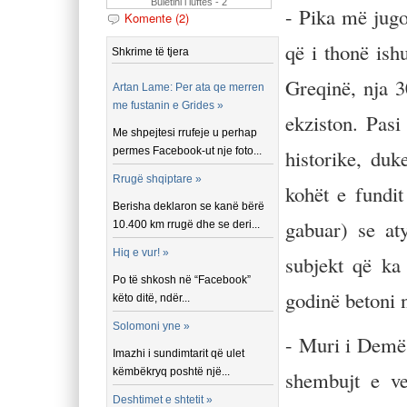
Buletini i luftes - 2
- Pika më jugor
Komente (2)
që i thonë ish
Shkrime të tjera
Greqinë, nja 3
Artan Lame: Per ata qe merren
me fustanin e Grides »
ekziston. Pasi
Me shpejtesi rrufeje u perhap
permes Facebook-ut nje foto...
historike, duk
Rrugë shqiptare »
kohët e fundit
Berisha deklaron se kanë bërë
gabuar) se at
10.400 km rrugë dhe se deri...
Hiq e vur! »
subjekt që ka
Po të shkosh në “Facebook”
godinë betoni n
këto ditë, ndër...
Solomoni yne »
- Muri i Demës
Imazhi i sundimtarit që ulet
këmbëkryq poshtë një...
shembujt e vet
Deshtimet e shtetit »