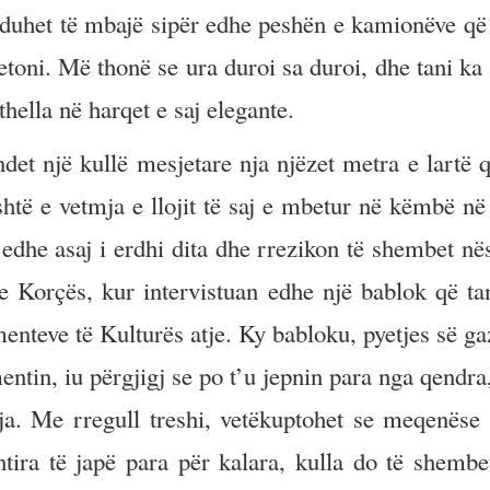
e, duhet të mbajë sipër edhe peshën e kamionëve që 
toni. Më thonë se ura duroi sa duroi, dhe tani ka f
thella në harqet e saj elegante.
det një kullë mesjetare nja njëzet metra e lartë q
htë e vetmja e llojit të saj e mbetur në këmbë në 
 edhe asaj i erdhi dita dhe rrezikon të shembet në
 Korçës, kur intervistuan edhe një bablok që tan
nteve të Kulturës atje. Ky babloku, pyetjes së gaz
ntin, iu përgjigj se po t’u jepnin para nga qendra,
a. Me rregull treshi, vetëkuptohet se meqenëse 
htira të japë para për kalara, kulla do të shembe