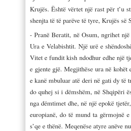
Krujës. Është vërtet një rast për t’u 
shenjta të të parëve të tyre, Krujës s
- Pranë Beratit, në Osum, ngrihet një 
Ura e Velabishtit. Një urë e shëndoshë
Vitet e fundit kish ndodhur edhe një tj
e gjente gjë. Megjithëse ura në kohët e
e kanë mbuluar atë deri në gati dy të t
do quhej si i dëmshëm, në Shqipëri 
nga dëmtimet dhe, në një epokë tjetër,
europianë, do të mund ta gërmojnë e 
s’qe e thënë. Meqenëse atyre anëve nuk