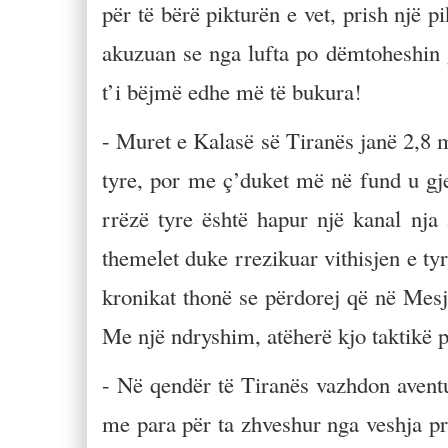
për të bërë pikturën e vet, prish një p
akuzuan se nga lufta po dëmtoheshin g
t’i bëjmë edhe më të bukura!
- Muret e Kalasë së Tiranës janë 2,8 m
tyre, por me ç’duket më në fund u gje
rrëzë tyre është hapur një kanal nja 5
themelet duke rrezikuar vithisjen e ty
kronikat thonë se përdorej që në Mesje
Me një ndryshim, atëherë kjo taktikë pë
- Në qendër të Tiranës vazhdon avent
me para për ta zhveshur nga veshja pr