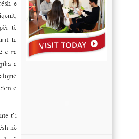
rësh e
qenit,
për të
rit të
ë e re
jika e
alojnë
cion e
te t’i
ësh në