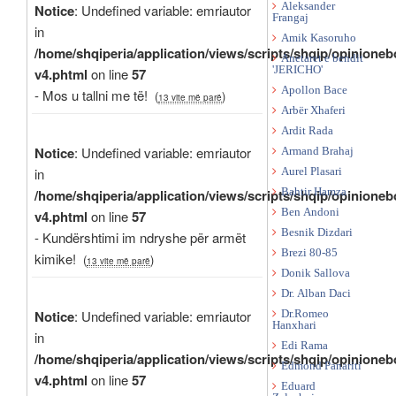
Aleksander
Notice
: Undefined variable: emriautor
Frangaj
in
Amik Kasoruho
/home/shqiperia/application/views/scripts/shqip/opinioneb
Anetaret e bendit
'JERICHO'
v4.phtml
on line
57
Apollon Bace
- Mos u tallni me të!
(
)
13 vite më parë
Arbër Xhaferi
Ardit Rada
Notice
: Undefined variable: emriautor
Armand Brahaj
in
Aurel Plasari
/home/shqiperia/application/views/scripts/shqip/opinioneb
Bahtir Hamza
Ben Andoni
v4.phtml
on line
57
Besnik Dizdari
- Kundërshtimi im ndryshe për armët
Brezi 80-85
kimike!
(
)
13 vite më parë
Donik Sallova
Dr. Alban Daci
Notice
: Undefined variable: emriautor
Dr.Romeo
Hanxhari
in
Edi Rama
/home/shqiperia/application/views/scripts/shqip/opinioneb
Edmond Panariti
v4.phtml
on line
57
Eduard