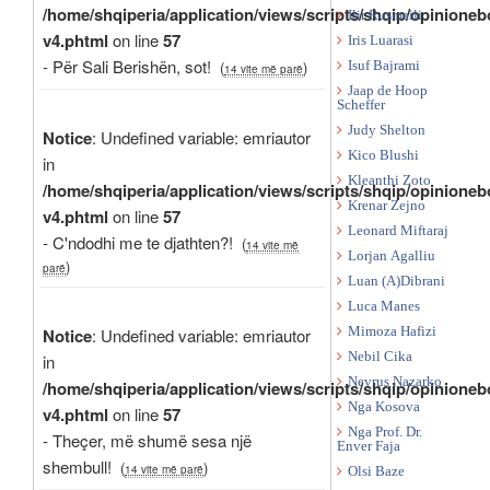
/home/shqiperia/application/views/scripts/shqip/opinioneb
Ilir Rusmaili
v4.phtml
on line
57
Iris Luarasi
- Për Sali Berishën, sot!
(
)
Isuf Bajrami
14 vite më parë
Jaap de Hoop
Scheffer
Judy Shelton
Notice
: Undefined variable: emriautor
Kico Blushi
in
Kleanthi Zoto
/home/shqiperia/application/views/scripts/shqip/opinioneb
Krenar Zejno
v4.phtml
on line
57
Leonard Miftaraj
- C'ndodhi me te djathten?!
(
14 vite më
Lorjan Agalliu
)
parë
Luan (A)Dibrani
Luca Manes
Notice
: Undefined variable: emriautor
Mimoza Hafizi
Nebil Cika
in
Nevrus Nazarko
/home/shqiperia/application/views/scripts/shqip/opinioneb
Nga Kosova
v4.phtml
on line
57
Nga Prof. Dr.
- Theçer, më shumë sesa një
Enver Faja
shembull!
(
)
14 vite më parë
Olsi Baze