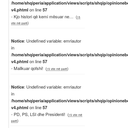
/home/shqiperia/application/views/scripts/shqip/opinioneb
v4.phtml
on line
57
- Kjo histori që kemi mësuar ne…
(
15
)
vite më parë
Notice
: Undefined variable: emriautor
in
/home/shqiperia/application/views/scripts/shqip/opinioneb
v4.phtml
on line
57
- Mallkuar qofshi!
(
)
15 vite më parë
Notice
: Undefined variable: emriautor
in
/home/shqiperia/application/views/scripts/shqip/opinioneb
v4.phtml
on line
57
- PD, PS, LSI dhe Presidenti!
(
15 vite më
)
parë