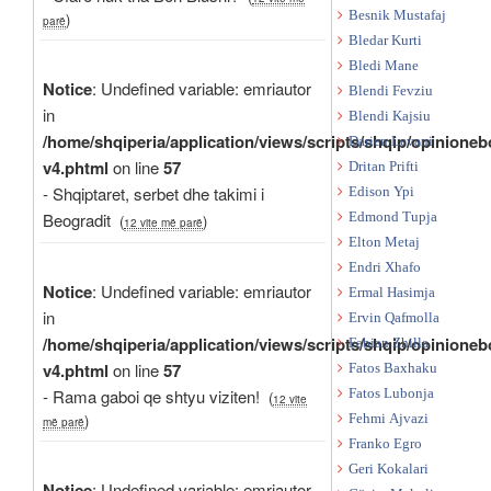
Besnik Mustafaj
)
parë
Bledar Kurti
Bledi Mane
Notice
: Undefined variable: emriautor
Blendi Fevziu
in
Blendi Kajsiu
/home/shqiperia/application/views/scripts/shqip/opinioneb
Darien Levani
v4.phtml
on line
57
Dritan Prifti
- Shqiptaret, serbet dhe takimi i
Edison Ypi
Beogradit
Edmond Tupja
(
)
12 vite më parë
Elton Metaj
Endri Xhafo
Notice
: Undefined variable: emriautor
Ermal Hasimja
in
Ervin Qafmolla
/home/shqiperia/application/views/scripts/shqip/opinioneb
Fabian Zhilla
v4.phtml
on line
57
Fatos Baxhaku
- Rama gaboi qe shtyu viziten!
Fatos Lubonja
(
12 vite
)
Fehmi Ajvazi
më parë
Franko Egro
Geri Kokalari
Notice
: Undefined variable: emriautor