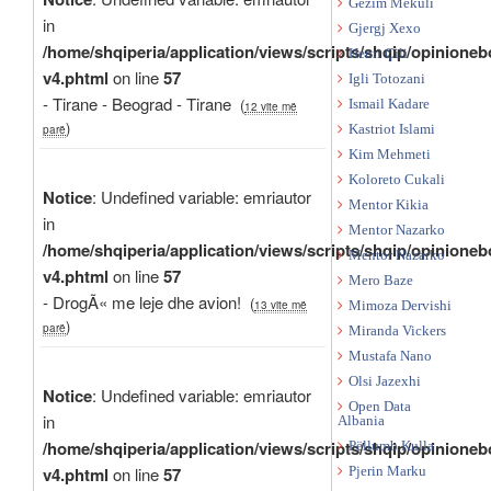
Gëzim Mekuli
in
Gjergj Xexo
/home/shqiperia/application/views/scripts/shqip/opinioneb
Henri Çili
v4.phtml
on line
57
Igli Totozani
- Tirane - Beograd - Tirane
(
Ismail Kadare
12 vite më
)
parë
Kastriot Islami
Kim Mehmeti
Koloreto Cukali
Notice
: Undefined variable: emriautor
Mentor Kikia
in
Mentor Nazarko
/home/shqiperia/application/views/scripts/shqip/opinioneb
Mentor Nazarko
v4.phtml
on line
57
Mero Baze
- DrogÃ« me leje dhe avion!
(
13 vite më
Mimoza Dervishi
)
parë
Miranda Vickers
Mustafa Nano
Olsi Jazexhi
Notice
: Undefined variable: emriautor
Open Data
in
Albania
/home/shqiperia/application/views/scripts/shqip/opinioneb
Pëllumb Kulla
v4.phtml
on line
57
Pjerin Marku