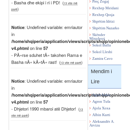
- Basha dhe ekipi i ri i PD!
Preç Zogaj
(
13 vite më
)
Rexhep Meidani
parë
Rexhep Qosja
Shpëtim Idrizi
Notice
: Undefined variable: emriautor
Shpëtim Nazarko
in
Skënder
Minxhozi
/home/shqiperia/application/views/scripts/shqip/opinioneb
Sokol Balla
v4.phtml
on line
57
Sokol Lleshi
- PÃ«rse sduhet tÃ« takohen Rama e
Zamira Cavo
Basha nÃ« kÃ«tÃ« rast!
(
)
13 vite më parë
Mendim i
Notice
: Undefined variable: emriautor
Lire
in
/home/shqiperia/application/views/scripts/shqip/opinioneb
Agim Isaku
v4.phtml
on line
57
Agron Tufa
- Dhjetori 1990 mbaroi atë Dhjetor!
(
Ajola Xoxa
13
)
Albin Kurti
vite më parë
Aleksandër A.
Arvizu