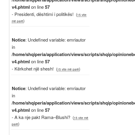
v4.phtml
on line
57
- Presidenti, dështimi i politikës!
(
15 vite
)
më parë
Notice
: Undefined variable: emriautor
in
/home/shqiperia/application/views/scripts/shqip/opinioneb
v4.phtml
on line
57
- Kërkohet një shesh!
(
)
15 vite më parë
Notice
: Undefined variable: emriautor
in
/home/shqiperia/application/views/scripts/shqip/opinioneb
v4.phtml
on line
57
- A ka nje pakt Rama–Blushi?
(
15 vite më
)
parë