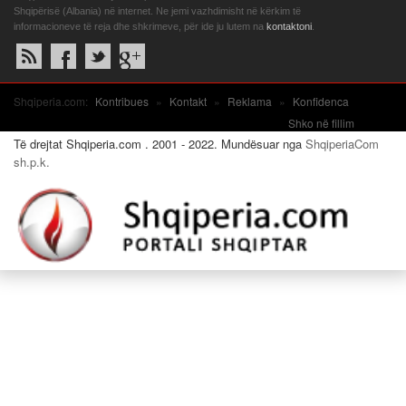
Shqipërisë (Albania) në internet. Ne jemi vazhdimisht në kërkim të
informacioneve të reja dhe shkrimeve, për ide ju lutem na
kontaktoni
.
Shqiperia.com:
Kontribues
»
Kontakt
»
Reklama
»
Konfidenca
Shko në fillim
Të drejtat Shqiperia.com . 2001 - 2022. Mundësuar nga
ShqiperiaCom
sh.p.k.