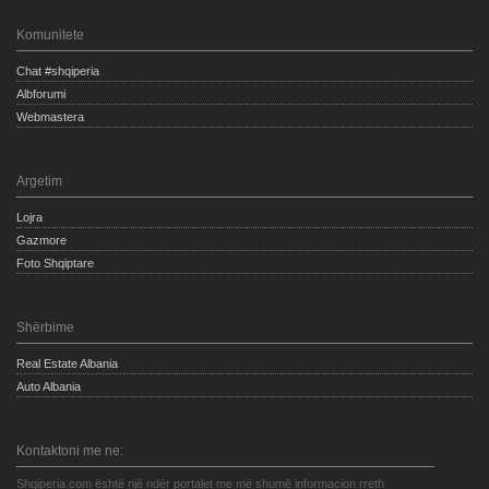
Komunitete
Chat #shqiperia
Albforumi
Webmastera
Argetim
Lojra
Gazmore
Foto Shqiptare
Shërbime
Real Estate Albania
Auto Albania
Kontaktoni me ne:
Shqiperia.com është një ndër portalet me më shumë informacion rreth