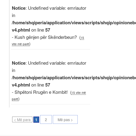
Notice
: Undefined variable: emriautor
in
/home/shqiperia/application/views/scripts/shqip/opinioneb
v4.phtml
on line
57
- Kush gënjen për Skënderbeun?
(
15
)
vite më parë
Notice
: Undefined variable: emriautor
in
/home/shqiperia/application/views/scripts/shqip/opinioneb
v4.phtml
on line
57
- Shpëtoni Rrugën e Kombit!
(
15 vite më
)
parë
< Më para
1
2
Më pas >