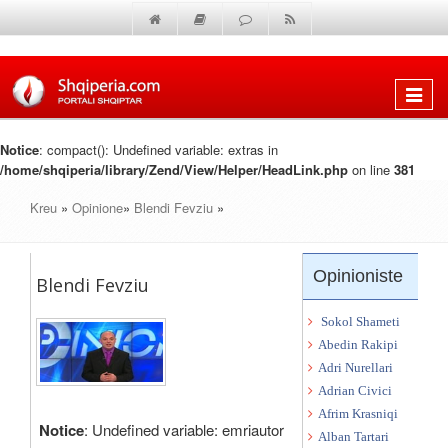
Shfaq
menun
Notice
: compact(): Undefined variable: extras in
/home/shqiperia/library/Zend/View/Helper/HeadLink.php
on line
381
Kreu
»
Opinione
»
Blendi Fevziu
»
Opinioniste
Blendi Fevziu
Sokol Shameti
Abedin Rakipi
Adri Nurellari
Adrian Civici
Afrim Krasniqi
Notice
: Undefined variable: emriautor
Alban Tartari