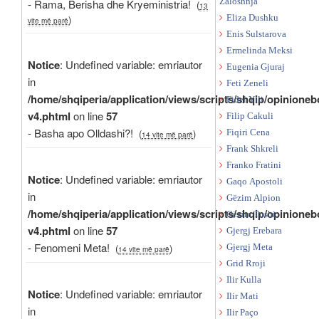
- Rama, Berisha dhe Kryeministria!
Zaloshnja
(
13
)
Eliza Dushku
vite më parë
Enis Sulstarova
Ermelinda Meksi
Notice
: Undefined variable: emriautor
Eugenia Gjuraj
in
Feti Zeneli
/home/shqiperia/application/views/scripts/shqip/opinioneb
Fidel Ylli
v4.phtml
on line
57
Filip Cakuli
- Basha apo Olldashi?!
(
)
Fiqiri Cena
14 vite më parë
Frank Shkreli
Franko Fratini
Notice
: Undefined variable: emriautor
Gaqo Apostoli
in
Gëzim Alpion
/home/shqiperia/application/views/scripts/shqip/opinioneb
Gëzim Tushi
v4.phtml
on line
57
Gjergj Erebara
- Fenomeni Meta!
(
)
Gjergj Meta
14 vite më parë
Grid Rroji
Ilir Kulla
Notice
: Undefined variable: emriautor
Ilir Mati
in
Ilir Paço