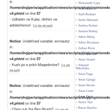
in
Aleksandër Çipa
/home/shqiperia/application/views/scripts/shqip/opinioneb
Alfred Lela
v4.phtml
on line
57
Andi Bushati
- Udhetim ne Kube, rikthim ne
Andis Harasani
adoleshence!
(
)
12 vite më parë
Andrea Stefani
Aranita Brahaj
Arben Malaj
Notice
: Undefined variable: emriautor
Arben Rrozhani
in
Ardian Klosi
/home/shqiperia/application/views/scripts/shqip/opinioneb
Arjan Konomi
v4.phtml
on line
57
Arjan Vasjari
- Kush po e prish Maqedonine?
(
12 vite
Armand
Shkullaku
)
më parë
Artan Fuga
Artan Gjergji
Notice
: Undefined variable: emriautor
Artan Hoxha
in
Artan Lame
/home/shqiperia/application/views/scripts/shqip/opinioneb
Artur Zheji
v4.phtml
on line
57
Auron Tare
Baton Haxhiu
- Cfare nuk tha Ben Blushi?
(
12 vite më