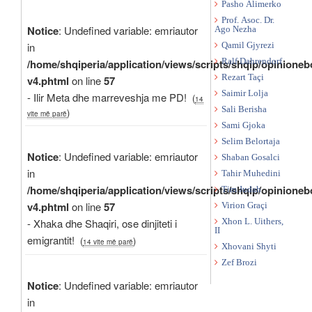
Pasho Alimerko
Prof. Asoc. Dr.
Notice
: Undefined variable: emriautor
Ago Nezha
in
Qamil Gjyrezi
/home/shqiperia/application/views/scripts/shqip/opinioneb
Ralf Dahrendorf
Rezart Taçi
v4.phtml
on line
57
Saimir Lolja
- Ilir Meta dhe marreveshja me PD!
(
14
Sali Berisha
)
vite më parë
Sami Gjoka
Selim Belortaja
Notice
: Undefined variable: emriautor
Shaban Gosalci
in
Tahir Muhedini
/home/shqiperia/application/views/scripts/shqip/opinioneb
Tim Judah
v4.phtml
on line
57
Virion Graçi
- Xhaka dhe Shaqiri, ose dinjiteti i
Xhon L. Uithers,
II
emigrantit!
(
)
14 vite më parë
Xhovani Shyti
Zef Brozi
Notice
: Undefined variable: emriautor
in