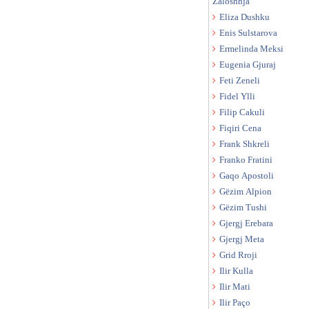
Zaloshnja
Eliza Dushku
Enis Sulstarova
Ermelinda Meksi
Eugenia Gjuraj
Feti Zeneli
Fidel Ylli
Filip Cakuli
Fiqiri Cena
Frank Shkreli
Franko Fratini
Gaqo Apostoli
Gëzim Alpion
Gëzim Tushi
Gjergj Erebara
Gjergj Meta
Grid Rroji
Ilir Kulla
Ilir Mati
Ilir Paço