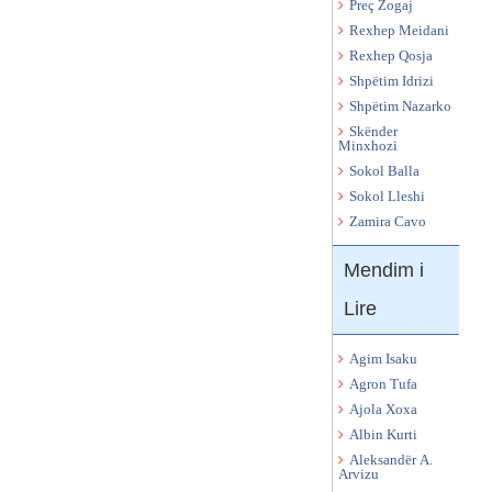
Preç Zogaj
Rexhep Meidani
Rexhep Qosja
Shpëtim Idrizi
Shpëtim Nazarko
Skënder
Minxhozi
Sokol Balla
Sokol Lleshi
Zamira Cavo
Mendim i
Lire
Agim Isaku
Agron Tufa
Ajola Xoxa
Albin Kurti
Aleksandër A.
Arvizu