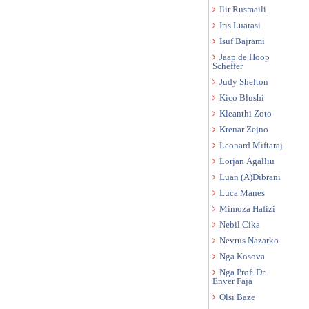
Ilir Rusmaili
Iris Luarasi
Isuf Bajrami
Jaap de Hoop
Scheffer
Judy Shelton
Kico Blushi
Kleanthi Zoto
Krenar Zejno
Leonard Miftaraj
Lorjan Agalliu
Luan (A)Dibrani
Luca Manes
Mimoza Hafizi
Nebil Cika
Nevrus Nazarko
Nga Kosova
Nga Prof. Dr.
Enver Faja
Olsi Baze