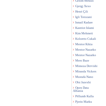
Gëzim Mekuli
Gjergj Xexo
Henri Çili
Igli Totozani
Ismail Kadare
Kastriot Islami
Kim Mehmeti
Koloreto Cukali
Mentor Kikia
Mentor Nazarko
Mentor Nazarko
Mero Baze
Mimoza Dervishi
Miranda Vickers
Mustafa Nano
Olsi Jazexhi
Open Data
Albania
Pëllumb Kulla
Pjerin Marku