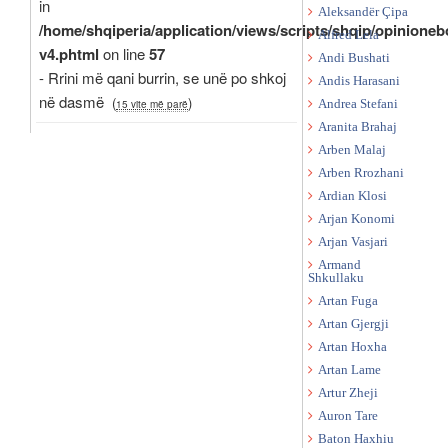
in
Aleksandër Çipa
/home/shqiperia/application/views/scripts/shqip/opinioneb
Alfred Lela
v4.phtml
on line
57
Andi Bushati
- Rrini më qani burrin, se unë po shkoj
Andis Harasani
në dasmë
(
)
15 vite më parë
Andrea Stefani
Aranita Brahaj
Arben Malaj
Arben Rrozhani
Ardian Klosi
Arjan Konomi
Arjan Vasjari
Armand
Shkullaku
Artan Fuga
Artan Gjergji
Artan Hoxha
Artan Lame
Artur Zheji
Auron Tare
Baton Haxhiu