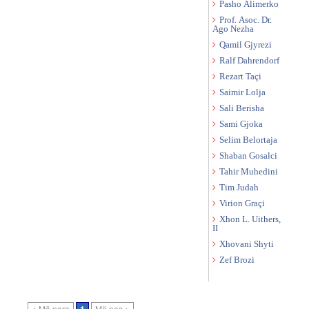
Pasho Alimerko
Prof. Asoc. Dr.
Ago Nezha
Qamil Gjyrezi
Ralf Dahrendorf
Rezart Taçi
Saimir Lolja
Sali Berisha
Sami Gjoka
Selim Belortaja
Shaban Gosalci
Tahir Muhedini
Tim Judah
Virion Graçi
Xhon L. Uithers,
II
Xhovani Shyti
Zef Brozi
< Më para
Më pas >