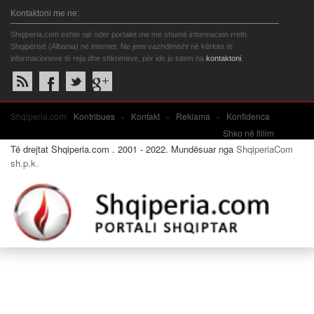
Kontaktoni me ne:
Shqiperia.com është një ndër portalet me më shumë informacion rreth
Shqipërisë (Albania) në internet. Ne jemi vazhdimisht në kërkim të
informacioneve të reja dhe shkrimeve, për ide ju lutem na
kontaktoni
.
Shqiperia.com:
Kontribues
»
Kontakt
»
Reklama
»
Konfidenca
Shko në fillim
Të drejtat Shqiperia.com . 2001 - 2022. Mundësuar nga
ShqiperiaCom
sh.p.k.