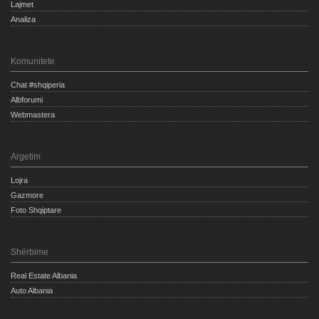
Lajmet
Analiza
Komunitete
Chat #shqiperia
Albforumi
Webmastera
Argetim
Lojra
Gazmore
Foto Shqiptare
Shërbime
Real Estate Albania
Auto Albania