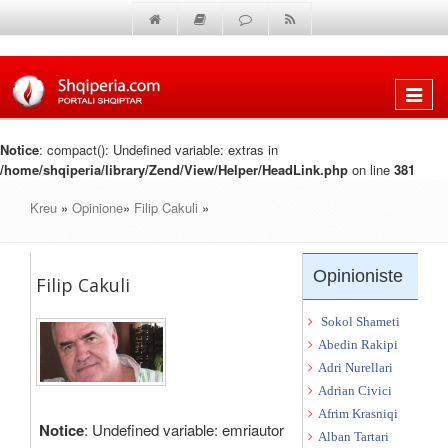
Shfaq
menun
Notice
: compact(): Undefined variable: extras in
/home/shqiperia/library/Zend/View/Helper/HeadLink.php
on line
381
Kreu
»
Opinione
»
Filip Cakuli
»
Opinioniste
Filip Cakuli
Sokol Shameti
Abedin Rakipi
Adri Nurellari
Adrian Civici
Afrim Krasniqi
Notice
: Undefined variable: emriautor
Alban Tartari