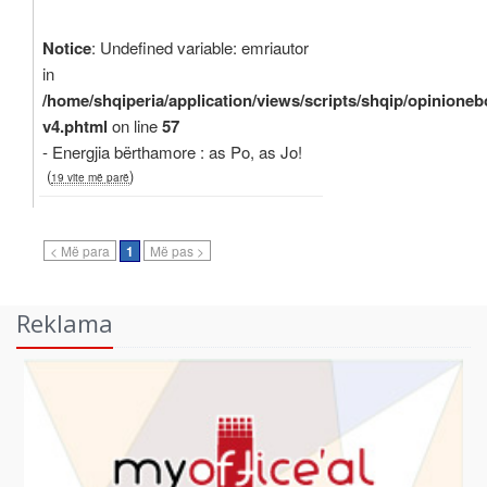
Notice
: Undefined variable: emriautor
in
/home/shqiperia/application/views/scripts/shqip/opinioneb
v4.phtml
on line
57
- Energjia bërthamore : as Po, as Jo!
(
)
19 vite më parë
< Më para
1
Më pas >
Reklama