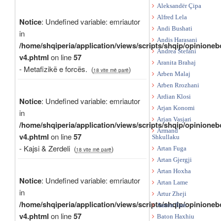
Aleksandër Çipa
Alfred Lela
Notice
: Undefined variable: emriautor
Andi Bushati
in
Andis Harasani
/home/shqiperia/application/views/scripts/shqip/opinioneb
Andrea Stefani
v4.phtml
on line
57
Aranita Brahaj
- Metafizikë e forcës.
(
)
18 vite më parë
Arben Malaj
Arben Rrozhani
Ardian Klosi
Notice
: Undefined variable: emriautor
Arjan Konomi
in
Arjan Vasjari
/home/shqiperia/application/views/scripts/shqip/opinioneb
Armand
v4.phtml
on line
57
Shkullaku
- Kajsi & Zerdeli
(
)
Artan Fuga
18 vite më parë
Artan Gjergji
Artan Hoxha
Notice
: Undefined variable: emriautor
Artan Lame
in
Artur Zheji
/home/shqiperia/application/views/scripts/shqip/opinioneb
Auron Tare
v4.phtml
on line
57
Baton Haxhiu