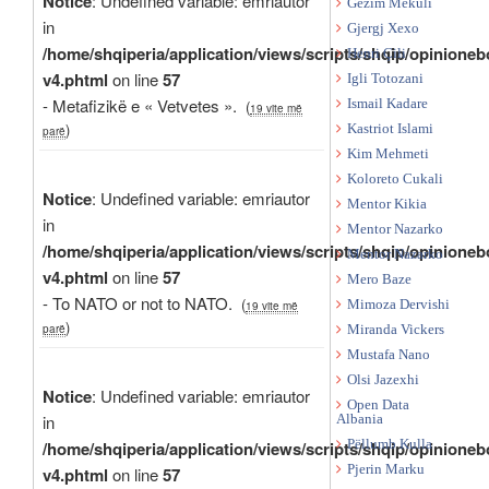
Notice
: Undefined variable: emriautor
Gëzim Mekuli
in
Gjergj Xexo
/home/shqiperia/application/views/scripts/shqip/opinioneb
Henri Çili
v4.phtml
on line
57
Igli Totozani
- Metafizikë e « Vetvetes ».
Ismail Kadare
(
19 vite më
)
Kastriot Islami
parë
Kim Mehmeti
Koloreto Cukali
Notice
: Undefined variable: emriautor
Mentor Kikia
in
Mentor Nazarko
/home/shqiperia/application/views/scripts/shqip/opinioneb
Mentor Nazarko
v4.phtml
on line
57
Mero Baze
- To NATO or not to NATO.
(
Mimoza Dervishi
19 vite më
)
parë
Miranda Vickers
Mustafa Nano
Olsi Jazexhi
Notice
: Undefined variable: emriautor
Open Data
in
Albania
Pëllumb Kulla
/home/shqiperia/application/views/scripts/shqip/opinioneb
Pjerin Marku
v4.phtml
on line
57