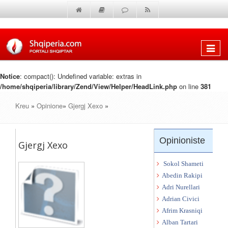
Shfaq
menun
Notice
: compact(): Undefined variable: extras in
/home/shqiperia/library/Zend/View/Helper/HeadLink.php
on line
381
Kreu
»
Opinione
»
Gjergj Xexo
»
Opinioniste
Gjergj Xexo
Sokol Shameti
Abedin Rakipi
Adri Nurellari
Adrian Civici
Afrim Krasniqi
Alban Tartari