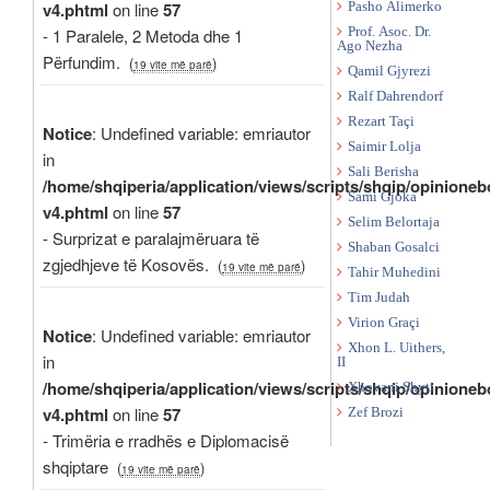
v4.phtml
on line
57
Pasho Alimerko
Prof. Asoc. Dr.
- 1 Paralele, 2 Metoda dhe 1
Ago Nezha
Përfundim.
(
)
19 vite më parë
Qamil Gjyrezi
Ralf Dahrendorf
Rezart Taçi
Notice
: Undefined variable: emriautor
Saimir Lolja
in
Sali Berisha
/home/shqiperia/application/views/scripts/shqip/opinioneb
Sami Gjoka
v4.phtml
on line
57
Selim Belortaja
- Surprizat e paralajmëruara të
Shaban Gosalci
zgjedhjeve të Kosovës.
(
)
19 vite më parë
Tahir Muhedini
Tim Judah
Virion Graçi
Notice
: Undefined variable: emriautor
Xhon L. Uithers,
in
II
/home/shqiperia/application/views/scripts/shqip/opinioneb
Xhovani Shyti
v4.phtml
on line
57
Zef Brozi
- Trimëria e rradhës e Diplomacisë
shqiptare
(
)
19 vite më parë