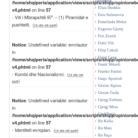
Zaloshnja
/home/shqiperia/application/views/scripts/shqip/opinioneb
Eliza Dushku
v4.phtml
on line
57
Enis Sulstarova
- Viti i Mbrapshtë 97' -- (1) Piramidat e
Ermelinda Meksi
pushtetit.
(
)
19 vite më parë
Eugenia Gjuraj
Feti Zeneli
Fidel Ylli
Notice
: Undefined variable: emriautor
Filip Cakuli
in
Fiqiri Cena
/home/shqiperia/application/views/scripts/shqip/opinioneb
Frank Shkreli
v4.phtml
on line
57
Franko Fratini
- Kombi dhe Nacionalizmi.
(
19 vite më
Gaqo Apostoli
)
parë
Gëzim Alpion
Gëzim Tushi
Notice
: Undefined variable: emriautor
Gjergj Erebara
in
Gjergj Meta
Grid Rroji
/home/shqiperia/application/views/scripts/shqip/opinioneb
Ilir Kulla
v4.phtml
on line
57
Ilir Mati
- Identiteti evropian.
(
)
19 vite më parë
Ilir Paço