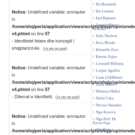
Ilir Rusmaili
Notice
: Undefined variable: emriautor
Iris Luarasi
in
Isuf Bajrami
Jaap de Hoop
/home/shqiperia/application/views/scripts/shqip/opinioneb
Scheffer
v4.phtml
on line
57
Judy Shelton
- Identitetet fetare dhe koncepti i
Kico Blushi
shqiptarizmës.
(
)
19 vite më parë
Kleanthi Zoto
Krenar Zejno
Leonard Miftaraj
Notice
: Undefined variable: emriautor
Lorjan Agalliu
in
Luan (A)Dibrani
/home/shqiperia/application/views/scripts/shqip/opinioneb
Luca Manes
v4.phtml
on line
57
Mimoza Hafizi
- Dilemat e Identitetit.
(
)
19 vite më parë
Nebil Cika
Nevrus Nazarko
Nga Kosova
Notice
: Undefined variable: emriautor
Nga Prof. Dr.
in
Enver Faja
/home/shqiperia/application/views/scripts/shqip/opinioneb
Olsi Baze