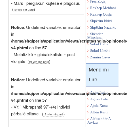
Preç Zogaj
- Mars i përgjakur, kujtesë e plagosur.
Rexhep Meidani
(
)
19 vite më parë
Rexhep Qosja
Shpëtim Idrizi
Notice
: Undefined variable: emriautor
Shpëtim Nazarko
in
Skënder
Minxhozi
/home/shqiperia/application/views/scripts/shqip/opinioneb
Sokol Balla
v4.phtml
on line
57
Sokol Lleshi
- Metafizikë « globalokaliste » post-
Zamira Cavo
vlonjate
(
)
19 vite më parë
Mendim i
Notice
: Undefined variable: emriautor
Lire
in
/home/shqiperia/application/views/scripts/shqip/opinioneb
Agim Isaku
v4.phtml
on line
57
Agron Tufa
Ajola Xoxa
- Viti i Mbrapshtë 97’–(4) Individi
Albin Kurti
përballë elitave.
(
)
19 vite më parë
Aleksandër A.
Arvizu