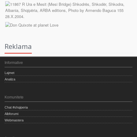
Reklama
Informative
Lajmet
Analiza
Komunitete
Chat #shqiperia
Albforumi
Webmastera