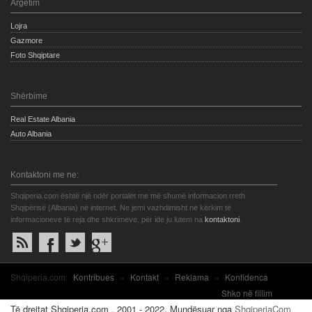
Argetim
Lojra
Gazmore
Foto Shqiptare
Shërbime
Real Estate Albania
Auto Albania
Kontaktoni me ne:
Shqiperia.com është një ndër portalet me më shumë informacion rreth
Shqipërisë (Albania) në internet. Ne jemi vazhdimisht në kërkim të
informacioneve të reja dhe shkrimeve, për ide ju lutem na
kontaktoni
.
Shqiperia.com:
Kontribues
»
Kontakt
»
Reklama
»
Konfidenca
Shko në fillim
Të drejtat Shqiperia.com . 2001 - 2022. Mundësuar nga
ShqiperiaCom