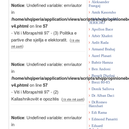
Aleksander
Notice
: Undefined variable: emriautor
Frangaj
in
Amik Kasoruho
/home/shqiperia/application/views/scripts/shqip/opinioneb
Anetaret e bendit
'JERICHO'
v4.phtml
on line
57
Apollon Bace
- Viti i Mbrapshtë 97’ - (3) Politika e
Arbër Xhaferi
partive dhe sjellja e elektoratit.
(
19 vite
Ardit Rada
)
më parë
Armand Brahaj
Aurel Plasari
Bahtir Hamza
Notice
: Undefined variable: emriautor
Ben Andoni
in
Besnik Dizdari
/home/shqiperia/application/views/scripts/shqip/opinioneb
Brezi 80-85
v4.phtml
on line
57
Donik Sallova
- Viti i Mbrapshtë 97' - (2)
Dr. Alban Daci
Kallashnikovët e opozitës
(
)
19 vite më parë
Dr.Romeo
Hanxhari
Edi Rama
Notice
: Undefined variable: emriautor
Edmond Panariti
in
Eduard