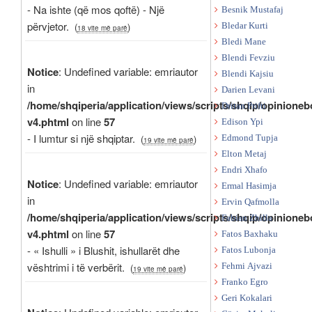
- Na ishte (që mos qoftë) - Një
Besnik Mustafaj
përvjetor.
(
)
Bledar Kurti
18 vite më parë
Bledi Mane
Blendi Fevziu
Notice
: Undefined variable: emriautor
Blendi Kajsiu
in
Darien Levani
/home/shqiperia/application/views/scripts/shqip/opinioneb
Dritan Prifti
v4.phtml
on line
57
Edison Ypi
- I lumtur si një shqiptar.
(
)
Edmond Tupja
19 vite më parë
Elton Metaj
Endri Xhafo
Notice
: Undefined variable: emriautor
Ermal Hasimja
in
Ervin Qafmolla
/home/shqiperia/application/views/scripts/shqip/opinioneb
Fabian Zhilla
v4.phtml
on line
57
Fatos Baxhaku
- « Ishulli » i Blushit, ishullarët dhe
Fatos Lubonja
vështrimi i të verbërit.
Fehmi Ajvazi
(
)
19 vite më parë
Franko Egro
Geri Kokalari