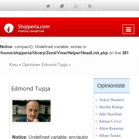
Shfaq
menun
Notice
: compact(): Undefined variable: extras in
/home/shqiperia/library/Zend/View/Helper/HeadLink.php
on line
381
Kreu
»
Opinione
»
Edmond Tupja
»
Opinioniste
Edmond Tupja
Sokol Shameti
Abedin Rakipi
Adri Nurellari
Adrian Civici
Afrim Krasniqi
Notice
: Undefined variable: emriautor
Alban Tartari