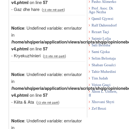
v4.phtml
on line
57
Pasho Alimerko
- Gaz dhe hare
Prof. Asoc. Dr.
(
)
13 vite më parë
Ago Nezha
Qamil Gjyrezi
Ralf Dahrendorf
Notice
: Undefined variable: emriautor
Rezart Taçi
in
Saimir Lolja
/home/shqiperia/application/views/scripts/shqip/opinioneb
Sali Berisha
v4.phtml
on line
57
Sami Gjoka
- Kryekuzhinieri
(
)
13 vite më parë
Selim Belortaja
Shaban Gosalci
Tahir Muhedini
Notice
: Undefined variable: emriautor
Tim Judah
in
Virion Graçi
/home/shqiperia/application/views/scripts/shqip/opinioneb
Xhon L. Uithers,
v4.phtml
on line
57
II
- Këta & Ata
(
)
Xhovani Shyti
13 vite më parë
Zef Brozi
Notice
: Undefined variable: emriautor
in