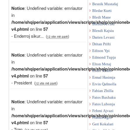
Besnik Mustafaj
Notice
: Undefined variable: emriautor
Bledar Kurti
in
Bledi Mane
/home/shqiperia/application/views/scripts/shqip/opinioneb
Blendi Fevziu
v4.phtml
on line
57
Blendi Kajsiu
- Enderroj sikur...
(
)
12 vite më parë
Darien Levani
Dritan Prifti
Edison Ypi
Notice
: Undefined variable: emriautor
Edmond Tupja
in
Elton Metaj
/home/shqiperia/application/views/scripts/shqip/opinioneb
Endri Xhafo
v4.phtml
on line
57
Ermal Hasimja
- President
(
)
12 vite më parë
Ervin Qafmolla
Fabian Zhilla
Fatos Baxhaku
Notice
: Undefined variable: emriautor
Fatos Lubonja
in
Fehmi Ajvazi
/home/shqiperia/application/views/scripts/shqip/opinioneb
Franko Egro
v4.phtml
on line
57
Geri Kokalari
- Trap
(
)
12 vite më parë