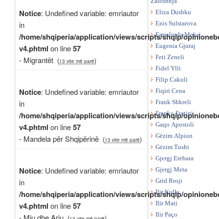
Zaloshnja
Notice
: Undefined variable: emriautor
Eliza Dushku
in
Enis Sulstarova
/home/shqiperia/application/views/scripts/shqip/opinioneb
Ermelinda Meksi
Eugenia Gjuraj
v4.phtml
on line
57
Feti Zeneli
- Migrantët
(
)
13 vite më parë
Fidel Ylli
Filip Cakuli
Notice
: Undefined variable: emriautor
Fiqiri Cena
in
Frank Shkreli
/home/shqiperia/application/views/scripts/shqip/opinioneb
Franko Fratini
Gaqo Apostoli
v4.phtml
on line
57
Gëzim Alpion
- Mandela për Shqipërinë
(
)
13 vite më parë
Gëzim Tushi
Gjergj Erebara
Notice
: Undefined variable: emriautor
Gjergj Meta
in
Grid Rroji
/home/shqiperia/application/views/scripts/shqip/opinioneb
Ilir Kulla
Ilir Mati
v4.phtml
on line
57
Ilir Paço
- Miu dhe Ariu
(
)
13 vite më parë