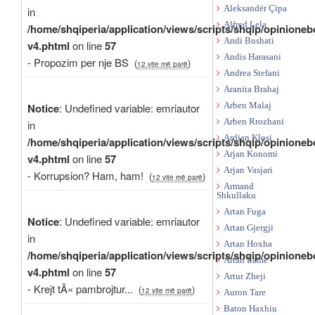
Aleksandër Çipa
in
Alfred Lela
/home/shqiperia/application/views/scripts/shqip/opinioneb
Andi Bushati
v4.phtml
on line
57
Andis Harasani
- Propozim per nje BS
(
)
12 vite më parë
Andrea Stefani
Aranita Brahaj
Notice
: Undefined variable: emriautor
Arben Malaj
Arben Rrozhani
in
Ardian Klosi
/home/shqiperia/application/views/scripts/shqip/opinioneb
Arjan Konomi
v4.phtml
on line
57
Arjan Vasjari
- Korrupsion? Ham, ham!
(
)
12 vite më parë
Armand
Shkullaku
Artan Fuga
Notice
: Undefined variable: emriautor
Artan Gjergji
in
Artan Hoxha
/home/shqiperia/application/views/scripts/shqip/opinioneb
Artan Lame
v4.phtml
on line
57
Artur Zheji
- Krejt tÃ« pambrojtur...
(
)
12 vite më parë
Auron Tare
Baton Haxhiu