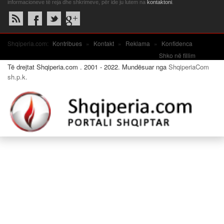
informacioneve të reja dhe shkrimeve, për ide ju lutem na
kontaktoni
.
Shqiperia.com:
Kontribues
»
Kontakt
»
Reklama
»
Konfidenca
Shko në fillim
Të drejtat Shqiperia.com . 2001 - 2022. Mundësuar nga
ShqiperiaCom
sh.p.k.