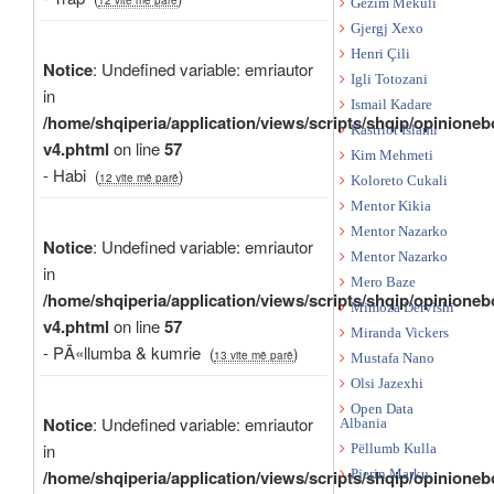
Gëzim Mekuli
Gjergj Xexo
Henri Çili
Notice
: Undefined variable: emriautor
Igli Totozani
in
Ismail Kadare
/home/shqiperia/application/views/scripts/shqip/opinioneb
Kastriot Islami
v4.phtml
on line
57
Kim Mehmeti
- Habi
(
)
12 vite më parë
Koloreto Cukali
Mentor Kikia
Mentor Nazarko
Notice
: Undefined variable: emriautor
Mentor Nazarko
in
Mero Baze
/home/shqiperia/application/views/scripts/shqip/opinioneb
Mimoza Dervishi
v4.phtml
on line
57
Miranda Vickers
- PÃ«llumba & kumrie
(
)
13 vite më parë
Mustafa Nano
Olsi Jazexhi
Open Data
Notice
: Undefined variable: emriautor
Albania
in
Pëllumb Kulla
/home/shqiperia/application/views/scripts/shqip/opinioneb
Pjerin Marku