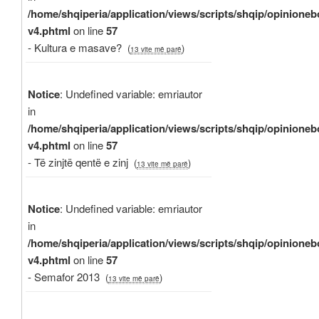
/home/shqiperia/application/views/scripts/shqip/opinioneb
v4.phtml
on line
57
- Kultura e masave?
(
)
13 vite më parë
Notice
: Undefined variable: emriautor
in
/home/shqiperia/application/views/scripts/shqip/opinioneb
v4.phtml
on line
57
- Të zinjtë qentë e zinj
(
)
13 vite më parë
Notice
: Undefined variable: emriautor
in
/home/shqiperia/application/views/scripts/shqip/opinioneb
v4.phtml
on line
57
- Semafor 2013
(
)
13 vite më parë