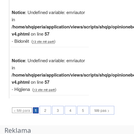
Notice
: Undefined variable: emriautor
in
/home/shqiperia/application/views/scripts/shqip/opinioneb
v4.phtml
on line
57
- Bidonët
(
)
13 vite më parë
Notice
: Undefined variable: emriautor
in
/home/shqiperia/application/views/scripts/shqip/opinioneb
v4.phtml
on line
57
- Higjiena
(
)
13 vite më parë
< Më para
1
2
3
4
5
Më pas >
Reklama