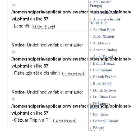
Aleksander
in
Frangaj
/home/shqiperia/application/views/scripts/shqip/opinioneb
Amik Kasoruho
v4.phtml
on line
57
Anetaret e bendit
'JERICHO'
- Legenët
(
)
13 vite më parë
Apollon Bace
Arbër Xhaferi
Ardit Rada
Notice
: Undefined variable: emriautor
Armand Brahaj
in
Aurel Plasari
/home/shqiperia/application/views/scripts/shqip/opinioneb
Bahtir Hamza
v4.phtml
on line
57
Ben Andoni
- Fishekzjarrët e trishtimit
(
)
14 vite më parë
Besnik Dizdari
Brezi 80-85
Donik Sallova
Notice
: Undefined variable: emriautor
Dr. Alban Daci
in
Dr.Romeo
/home/shqiperia/application/views/scripts/shqip/opinioneb
Hanxhari
v4.phtml
on line
57
Edi Rama
- Gëzuar Rripin e Ri!
(
)
13 vite më parë
Edmond Panariti
Eduard