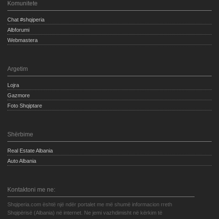
Komunitete
Chat #shqiperia
Albforumi
Webmastera
Argetim
Lojra
Gazmore
Foto Shqiptare
Shërbime
Real Estate Albania
Auto Albania
Kontaktoni me ne:
Shqiperia.com është një ndër portalet me më shumë informacion rreth
Shqipërisë (Albania) në internet. Ne jemi vazhdimisht në kërkim të