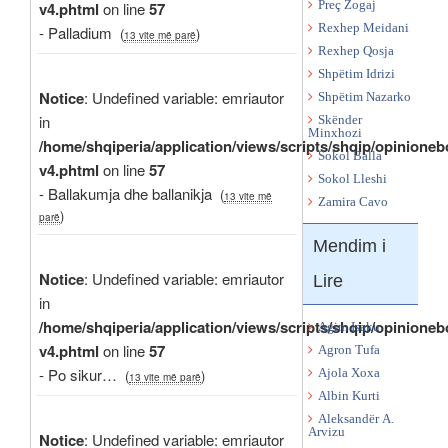
v4.phtml
on line
57
Preç Zogaj
Rexhep Meidani
- Palladium
(
)
13 vite më parë
Rexhep Qosja
Shpëtim Idrizi
Notice
: Undefined variable: emriautor
Shpëtim Nazarko
in
Skënder
Minxhozi
/home/shqiperia/application/views/scripts/shqip/opinioneb
Sokol Balla
v4.phtml
on line
57
Sokol Lleshi
- Ballakumja dhe ballanikja
(
13 vite më
Zamira Cavo
)
parë
Mendim i
Notice
: Undefined variable: emriautor
Lire
in
/home/shqiperia/application/views/scripts/shqip/opinioneb
Agim Isaku
v4.phtml
on line
57
Agron Tufa
- Po sikur…
(
)
Ajola Xoxa
13 vite më parë
Albin Kurti
Aleksandër A.
Arvizu
Notice
: Undefined variable: emriautor