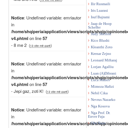
Ilir Rusmaili
Iris Luarasi
Notice
: Undefined variable: emriautor
Isuf Bajrami
in
Jaap de Hoop
Scheffer
/home/shqiperia/application/views/scripts/shqip/opinioneb
Judy Shelton
v4.phtml
on line
57
Kico Blushi
- 8 me 2
(
)
13 vite më parë
Kleanthi Zoto
Krenar Zejno
Leonard Miftaraj
Notice
: Undefined variable: emriautor
Lorjan Agalliu
in
Luan (A)Dibrani
/home/shqiperia/application/views/scripts/shqip/opinioneb
Luca Manes
v4.phtml
on line
57
Mimoza Hafizi
- Jepi gaz, zoti K!
(
)
13 vite më parë
Nebil Cika
Nevrus Nazarko
Nga Kosova
Notice
: Undefined variable: emriautor
Nga Prof. Dr.
in
Enver Faja
/home/shqiperia/application/views/scripts/shqip/opinioneb
Olsi Baze