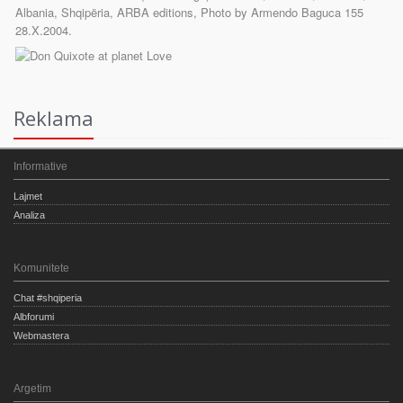
Reklama
Informative
Lajmet
Analiza
Komunitete
Chat #shqiperia
Albforumi
Webmastera
Argetim