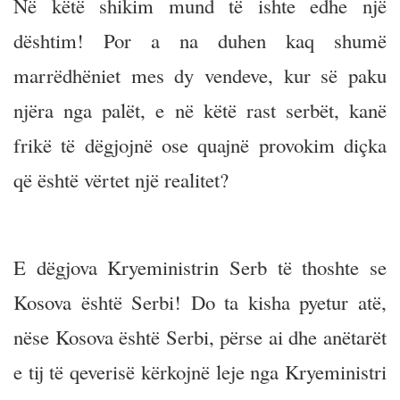
Në këtë shikim mund të ishte edhe një
dështim! Por a na duhen kaq shumë
marrëdhëniet mes dy vendeve, kur së paku
njëra nga palët, e në këtë rast serbët, kanë
frikë të dëgjojnë ose quajnë provokim diçka
që është vërtet një realitet?
E dëgjova Kryeministrin Serb të thoshte se
Kosova është Serbi! Do ta kisha pyetur atë,
nëse Kosova është Serbi, përse ai dhe anëtarët
e tij të qeverisë kërkojnë leje nga Kryeministri