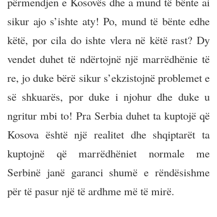
përmendjen e Kosovës dhe a mund të bënte ai
sikur ajo s’ishte aty! Po, mund të bënte edhe
këtë, por cila do ishte vlera në këtë rast? Dy
vendet duhet të ndërtojnë një marrëdhënie të
re, jo duke bërë sikur s’ekzistojnë problemet e
së shkuarës, por duke i njohur dhe duke u
ngritur mbi to! Pra Serbia duhet ta kuptojë që
Kosova është një realitet dhe shqiptarët ta
kuptojnë që marrëdhëniet normale me
Serbinë janë garanci shumë e rëndësishme
për të pasur një të ardhme më të mirë.