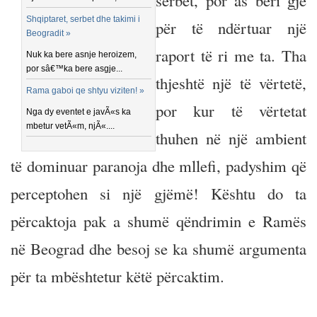
serbët, por as bëri gjë
Shqiptaret, serbet dhe takimi i
për të ndërtuar një
Beogradit »
raport të ri me ta. Tha
Nuk ka bere asnje heroizem,
por sâ€™ka bere asgje...
thjeshtë një të vërtetë,
Rama gaboi qe shtyu viziten! »
por kur të vërtetat
Nga dy eventet e javÃ«s ka
mbetur vetÃ«m, njÃ«....
thuhen në një ambient
të dominuar paranoja dhe mllefi, padyshim që
perceptohen si një gjëmë! Kështu do ta
përcaktoja pak a shumë qëndrimin e Ramës
në Beograd dhe besoj se ka shumë argumenta
për ta mbështetur këtë përcaktim.