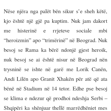
Nëse njëra nga palët bën sikur s’e sheh këtë,
kjo është një gjë pa kuptim. Nuk jam dakort
me histerinë e rrjeteve sociale mbi
“heroizmin” apo “trimërinë” në Beograd. Nuk
besoj se Rama ka bërë ndonjë gjest heroik,
nuk besoj se ai është nisur në Beograd nën
trysninë se ishte në garë me Lorik Canën,
Andi Lilën apo Granit Xhakën për atë që ata
bënë në Stadium në 14 tetor. Edhe pse besoj
se klima e ndezur që prodhoi ndeshja Serbi –
Shqipëri ka shënjuar thellë marrëdhëniet mes