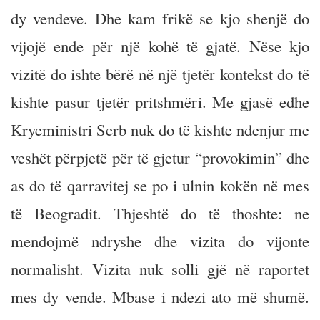
dy vendeve. Dhe kam frikë se kjo shenjë do
vijojë ende për një kohë të gjatë. Nëse kjo
vizitë do ishte bërë në një tjetër kontekst do të
kishte pasur tjetër pritshmëri. Me gjasë edhe
Kryeministri Serb nuk do të kishte ndenjur me
veshët përpjetë për të gjetur “provokimin” dhe
as do të qarravitej se po i ulnin kokën në mes
të Beogradit. Thjeshtë do të thoshte: ne
mendojmë ndryshe dhe vizita do vijonte
normalisht. Vizita nuk solli gjë në raportet
mes dy vende. Mbase i ndezi ato më shumë.