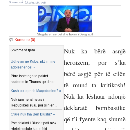
Botuar më:
12 vite më parë
Shqiptaret, serbet dhe takimi i Beogradit
Komente (0)
Nuk ka bërë asnjë
Shkrime të tjera
heroizëm, por s’ka
Udhetim ne Kube, rikthim ne
adoleshence! »
bërë asgjë për të cilën
Pirro ishte nga te paktet
studente te Tiranes qe dinte...
të mund ta kritikosh!
Kush po e prish Maqedonine? »
Nuk ka lëshuar ndonjë
Nuk jam nenshtetas i
deklaratë bombastike
Republikes suaj, por si njeri...
Cfare nuk tha Ben Blushi? »
që t’i fyente kaq shumë
Pse shkrimi i Blushit pati nÃ«
rrjetet sociale kaq efekt,...