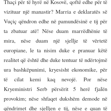
Thaçi për të hyrë në Kosovë, qoftë edhe për të
vizituar një manastir? Marria e deklaratës së
Vuçiç qëndron edhe në pamundësinë e tij për
ta zbatuar atë! Nëse duam marrëdhënie të
mira, nëse duam një sjellje të vërtetë
europiane, le ta nisim duke e pranuar këtë
realitet që është dhe duke tentuar të ndërtojmë
ura bashkëpunimi, kryesisht ekonomike, për
të cilat kemi kaq nevojë. Por nëse
Kryeministri Serb përsërit 5 herë fjalën
provokim; nëse shfaqet dukshëm demode në
qëndrimet dhe sjelljen e tij, nëse e quan të