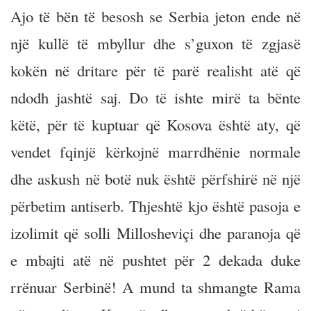
Ajo të bën të besosh se Serbia jeton ende në
një kullë të mbyllur dhe s’guxon të zgjasë
kokën në dritare për të parë realisht atë që
ndodh jashtë saj. Do të ishte mirë ta bënte
këtë, për të kuptuar që Kosova është aty, që
vendet fqinjë kërkojnë marrdhënie normale
dhe askush në botë nuk është përfshirë në një
përbetim antiserb. Thjeshtë kjo është pasoja e
izolimit që solli Millosheviçi dhe paranoja që
e mbajti atë në pushtet për 2 dekada duke
rrënuar Serbinë! A mund ta shmangte Rama