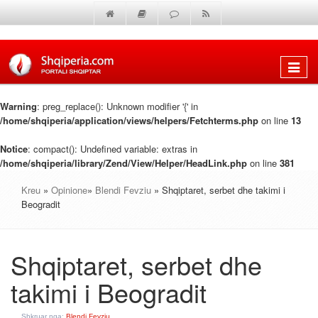
Shfaq
menun
Warning
: preg_replace(): Unknown modifier '{' in
/home/shqiperia/application/views/helpers/Fetchterms.php
on line
13
Notice
: compact(): Undefined variable: extras in
/home/shqiperia/library/Zend/View/Helper/HeadLink.php
on line
381
Kreu
»
Opinione
»
Blendi Fevziu
» Shqiptaret, serbet dhe takimi i
Beogradit
Shqiptaret, serbet dhe
takimi i Beogradit
Shkruar nga:
Blendi Fevziu