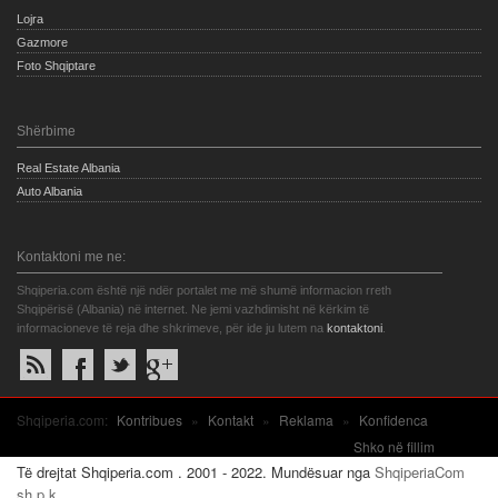
Lojra
Gazmore
Foto Shqiptare
Shërbime
Real Estate Albania
Auto Albania
Kontaktoni me ne:
Shqiperia.com është një ndër portalet me më shumë informacion rreth
Shqipërisë (Albania) në internet. Ne jemi vazhdimisht në kërkim të
informacioneve të reja dhe shkrimeve, për ide ju lutem na
kontaktoni
.
Shqiperia.com:
Kontribues
»
Kontakt
»
Reklama
»
Konfidenca
Shko në fillim
Të drejtat Shqiperia.com . 2001 - 2022. Mundësuar nga
ShqiperiaCom
sh.p.k.