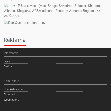
Reklama
Informative
Lajmet
Analiza
Komunitete
Chat #shqiperia
Albforumi
Webmastera