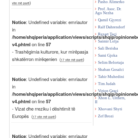
)
Pasho Alimerko
vite më parë
Prof. Asoc. Dr.
Ago Nezha
Qamil Gjyrezi
Notice
: Undefined variable: emriautor
Ralf Dahrendorf
in
Rezart Taçi
/home/shqiperia/application/views/scripts/shqip/opinioneb
Saimir Lolja
v4.phtml
on line
57
Sali Berisha
- Trashëgimia kulturore, kur mirëpasja
Sami Gjoka
shkatërron mirëqenien
(
)
17 vite më parë
Selim Belortaja
Shaban Gosalci
Tahir Muhedini
Notice
: Undefined variable: emriautor
Tim Judah
in
Virion Graçi
/home/shqiperia/application/views/scripts/shqip/opinioneb
Xhon L. Uithers,
v4.phtml
on line
57
II
- Vizat dhe rreziku i dështimit të
Xhovani Shyti
Europës
(
)
Zef Brozi
17 vite më parë
Notice
: Undefined variable: emriautor