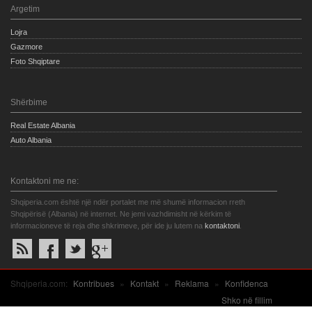
Argetim
Lojra
Gazmore
Foto Shqiptare
Shërbime
Real Estate Albania
Auto Albania
Kontaktoni me ne:
Shqiperia.com është një ndër portalet me më shumë informacion rreth
Shqipërisë (Albania) në internet. Ne jemi vazhdimisht në kërkim të
informacioneve të reja dhe shkrimeve, për ide ju lutem na
kontaktoni
.
Shqiperia.com:
Kontribues
»
Kontakt
»
Reklama
»
Konfidenca
Shko në fillim