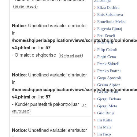
Zaloshnja
(
)
16 vite më parë
Eliza Dushku
Enis Sulstarova
Ermelinda Meksi
Notice
: Undefined variable: emriautor
Eugenia Gjuraj
in
Feti Zeneli
/home/shqiperia/application/views/scripts/shqip/opinioneb
Fidel Ylli
v4.phtml
on line
57
Filip Cakuli
- O malet e shqiperise
(
)
16 vite më parë
Fiqiri Cena
Frank Shkreli
Franko Fratini
Notice
: Undefined variable: emriautor
Gaqo Apostoli
in
Gëzim Alpion
/home/shqiperia/application/views/scripts/shqip/opinioneb
Gëzim Tushi
v4.phtml
on line
57
Gjergj Erebara
- Kundër pushtetit të pakontrolluar
(
17
Gjergj Meta
)
vite më parë
Grid Rroji
Ilir Kulla
Ilir Mati
Notice
: Undefined variable: emriautor
Ilir Paço