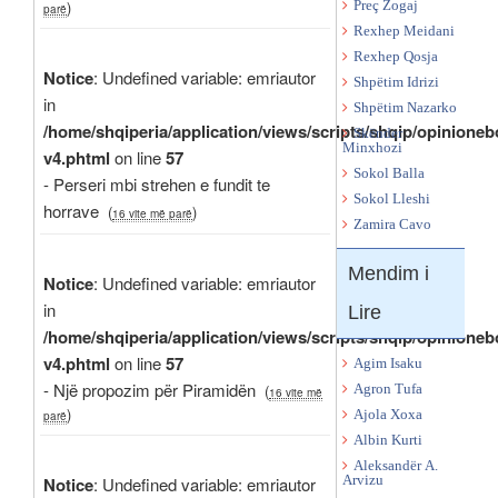
)
Preç Zogaj
parë
Rexhep Meidani
Rexhep Qosja
Notice
: Undefined variable: emriautor
Shpëtim Idrizi
in
Shpëtim Nazarko
/home/shqiperia/application/views/scripts/shqip/opinioneb
Skënder
Minxhozi
v4.phtml
on line
57
Sokol Balla
- Perseri mbi strehen e fundit te
Sokol Lleshi
horrave
(
)
16 vite më parë
Zamira Cavo
Mendim i
Notice
: Undefined variable: emriautor
in
Lire
/home/shqiperia/application/views/scripts/shqip/opinioneb
v4.phtml
on line
57
Agim Isaku
- Një propozim për Piramidën
(
Agron Tufa
16 vite më
)
Ajola Xoxa
parë
Albin Kurti
Aleksandër A.
Notice
: Undefined variable: emriautor
Arvizu