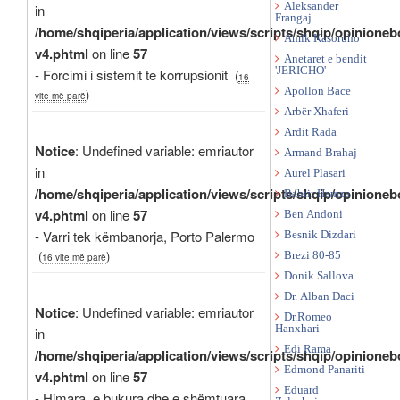
Aleksander
in
Frangaj
/home/shqiperia/application/views/scripts/shqip/opinioneb
Amik Kasoruho
v4.phtml
on line
57
Anetaret e bendit
'JERICHO'
- Forcimi i sistemit te korrupsionit
(
16
Apollon Bace
)
vite më parë
Arbër Xhaferi
Ardit Rada
Notice
: Undefined variable: emriautor
Armand Brahaj
in
Aurel Plasari
/home/shqiperia/application/views/scripts/shqip/opinioneb
Bahtir Hamza
v4.phtml
on line
57
Ben Andoni
- Varri tek këmbanorja, Porto Palermo
Besnik Dizdari
(
)
Brezi 80-85
16 vite më parë
Donik Sallova
Dr. Alban Daci
Notice
: Undefined variable: emriautor
Dr.Romeo
Hanxhari
in
Edi Rama
/home/shqiperia/application/views/scripts/shqip/opinioneb
Edmond Panariti
v4.phtml
on line
57
Eduard
- Himara, e bukura dhe e shëmtuara