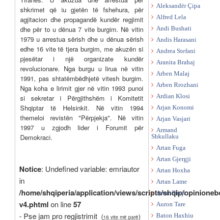
Aleksandër Çipa
shkrimet që iu gjetën të fshehura, për
Alfred Lela
agjitacion dhe propagandë kundër regjimit
dhe për to u dënua 7 vite burgim. Në vitin
Andi Bushati
1979 u arrestua sërish dhe u dënua sërish
Andis Harasani
edhe 16 vite të tjera burgim, me akuzën si
Andrea Stefani
pjesëtar i një organizate kundër
Aranita Brahaj
revolucionare. Nga burgu u lirua në vitin
Arben Malaj
1991, pas shtatëmbëdhjetë vitesh burgim.
Arben Rrozhani
Nga koha e lirimit gjer në vitin 1993 punoi
Ardian Klosi
si sekretar i Përgjithshëm i Komitetit
Shqiptar të Helsinkit. Në vitin 1994
Arjan Konomi
themeloi revistën "Përpjekja". Në vitin
Arjan Vasjari
1997 u zgjodh lider i Forumit për
Armand
Demokraci.
Shkullaku
Artan Fuga
Artan Gjergji
Notice
: Undefined variable: emriautor
Artan Hoxha
in
Artan Lame
/home/shqiperia/application/views/scripts/shqip/opinioneb
Artur Zheji
v4.phtml
on line
57
Auron Tare
- Pse jam pro regjistrimit
(
)
Baton Haxhiu
16 vite më parë