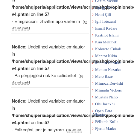
Gëzim Mekuli
/home/shqiperia/application/views/scripts/shqip/opinioneb
Gjergj Xexo
v4.phtml
on line
57
Henri Çili
- Emigracioni, zhvillim apo varfërim
(
Igli Totozani
16
)
vite më parë
Ismail Kadare
Kastriot Islami
Kim Mehmeti
Notice
: Undefined variable: emriautor
Koloreto Cukali
in
Mentor Kikia
/home/shqiperia/application/views/scripts/shqip/opinioneb
Mentor Nazarko
v4.phtml
on line
57
Mentor Nazarko
- Pa përgjegjësi nuk ka solidaritet
(
16
Mero Baze
)
vite më parë
Mimoza Dervishi
Miranda Vickers
Mustafa Nano
Notice
: Undefined variable: emriautor
Olsi Jazexhi
in
Open Data
/home/shqiperia/application/views/scripts/shqip/opinioneb
Albania
v4.phtml
on line
57
Pëllumb Kulla
- Fatkeqësi, por jo natyrore
Pjerin Marku
(
16 vite më