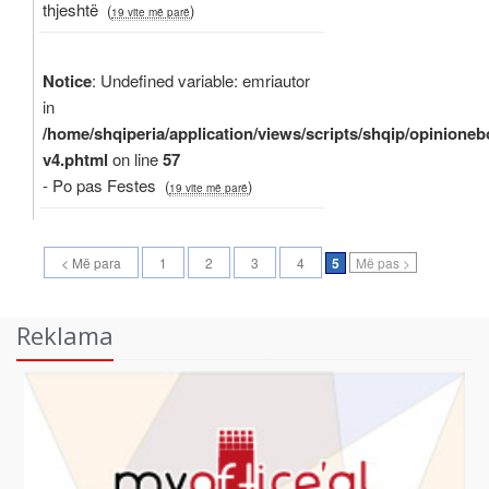
thjeshtë
(
)
19 vite më parë
Notice
: Undefined variable: emriautor
in
/home/shqiperia/application/views/scripts/shqip/opinioneb
v4.phtml
on line
57
- Po pas Festes
(
)
19 vite më parë
< Më para
1
2
3
4
5
Më pas >
Reklama