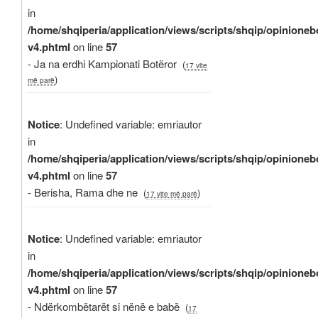
in
/home/shqiperia/application/views/scripts/shqip/opinioneb
v4.phtml
on line
57
- Ja na erdhi Kampionati Botëror
(
17 vite
)
më parë
Notice
: Undefined variable: emriautor
in
/home/shqiperia/application/views/scripts/shqip/opinioneb
v4.phtml
on line
57
- Berisha, Rama dhe ne
(
)
17 vite më parë
Notice
: Undefined variable: emriautor
in
/home/shqiperia/application/views/scripts/shqip/opinioneb
v4.phtml
on line
57
- Ndërkombëtarët si nënë e babë
(
17