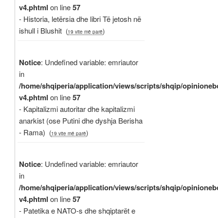
v4.phtml
on line
57
- Historia, letërsia dhe libri Të jetosh në
ishull i Blushit
(
)
19 vite më parë
Notice
: Undefined variable: emriautor
in
/home/shqiperia/application/views/scripts/shqip/opinioneb
v4.phtml
on line
57
- Kapitalizmi autoritar dhe kapitalizmi
anarkist (ose Putini dhe dyshja Berisha
- Rama)
(
)
19 vite më parë
Notice
: Undefined variable: emriautor
in
/home/shqiperia/application/views/scripts/shqip/opinioneb
v4.phtml
on line
57
- Patetika e NATO-s dhe shqiptarët e