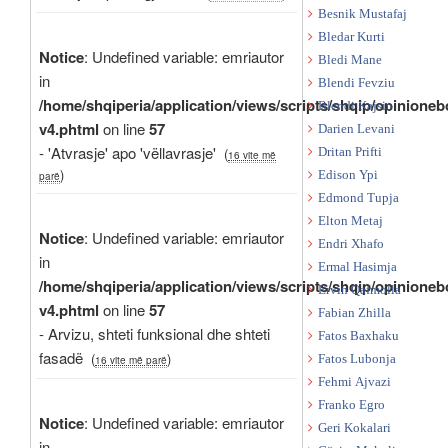
Besnik Mustafaj
Bledar Kurti
Notice
: Undefined variable: emriautor
Bledi Mane
in
Blendi Fevziu
/home/shqiperia/application/views/scripts/shqip/opinioneb
Blendi Kajsiu
v4.phtml
on line
57
Darien Levani
- 'Atvrasje' apo 'vëllavrasje'
(
Dritan Prifti
16 vite më
)
Edison Ypi
parë
Edmond Tupja
Elton Metaj
Notice
: Undefined variable: emriautor
Endri Xhafo
in
Ermal Hasimja
/home/shqiperia/application/views/scripts/shqip/opinioneb
Ervin Qafmolla
v4.phtml
on line
57
Fabian Zhilla
- Arvizu, shteti funksional dhe shteti
Fatos Baxhaku
fasadë
(
)
Fatos Lubonja
16 vite më parë
Fehmi Ajvazi
Franko Egro
Notice
: Undefined variable: emriautor
Geri Kokalari
in