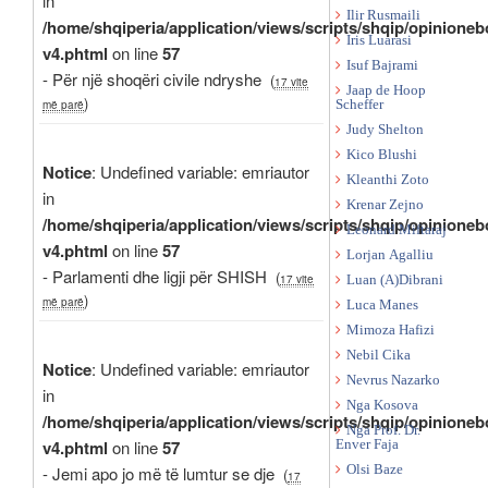
in
Ilir Rusmaili
/home/shqiperia/application/views/scripts/shqip/opinioneb
Iris Luarasi
v4.phtml
on line
57
Isuf Bajrami
- Për një shoqëri civile ndryshe
(
17 vite
Jaap de Hoop
)
më parë
Scheffer
Judy Shelton
Kico Blushi
Notice
: Undefined variable: emriautor
Kleanthi Zoto
in
Krenar Zejno
/home/shqiperia/application/views/scripts/shqip/opinioneb
Leonard Miftaraj
v4.phtml
on line
57
Lorjan Agalliu
- Parlamenti dhe ligji për SHISH
(
17 vite
Luan (A)Dibrani
)
më parë
Luca Manes
Mimoza Hafizi
Nebil Cika
Notice
: Undefined variable: emriautor
Nevrus Nazarko
in
Nga Kosova
/home/shqiperia/application/views/scripts/shqip/opinioneb
Nga Prof. Dr.
v4.phtml
on line
57
Enver Faja
- Jemi apo jo më të lumtur se dje
Olsi Baze
(
17