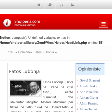
Shfaq
menun
Notice
: compact(): Undefined variable: extras in
/home/shqiperia/library/Zend/View/Helper/HeadLink.php
on line
381
Kreu
»
Opinione
»
Fatos Lubonja
»
Opinioniste
Fatos Lubonja
Sokol Shameti
Fatos Lubonja , lindi
në Tiranë në vitin
Abedin Rakipi
1951, është
Adri Nurellari
humanist dhe
Adrian Civici
shkrimtar shqiptar. Mbaroi studimet për
Afrim Krasniqi
fizikë në vitin 1974 në Universitetin e
Alban Tartari
Tiranës. U akuzua dhe arrestua për