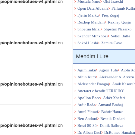
qip/opinionebotues-v4.phtml
on
Mustafa Nano
Olsi Jazexhi
Open Data Albania
Pëllumb Kull
Pjerin Marku
Preç Zogaj
Rexhep Meidani
Rexhep Qosja
Shpëtim Idrizi
Shpëtim Nazarko
Skënder Minxhozi
Sokol Balla
qip/opinionebotues-v4.phtml
on
Sokol Lleshi
Zamira Cavo
Mendim i Lire
Agim Isaku
Agron Tufa
Ajola X
Albin Kurti
Aleksandër A. Arvizu
qip/opinionebotues-v4.phtml
on
Aleksander Frangaj
Amik Kasoru
Anetaret e bendit 'JERICHO'
Apollon Bace
Arbër Xhaferi
Ardit Rada
Armand Brahaj
Aurel Plasari
Bahtir Hamza
Ben Andoni
Besnik Dizdari
qip/opinionebotues-v4.phtml
on
Brezi 80-85
Donik Sallova
Dr. Alban Daci
Dr.Romeo Hanxhar