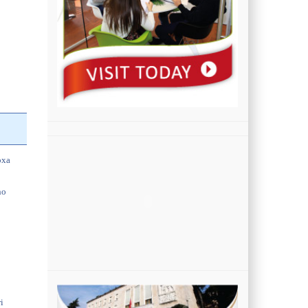
a
oxa
ho
i