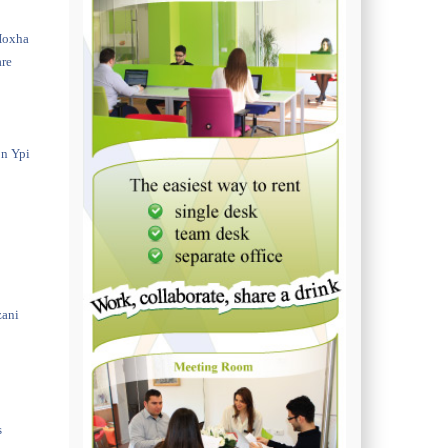
Hoxha
are
on Ypi
zani
s