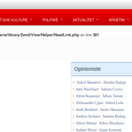
T DHE KULTURË
POLITIKË
AKTUALITET
ARGËTIM
ria/library/Zend/View/Helper/HeadLink.php
on line
381
Opinioniste
Sokol Shameti
Abedin Rakipi
Adri Nurellari
Adrian Civici
Afrim Krasniqi
Alban Tartari
Aleksandër Çipa
Alfred Lela
Andi Bushati
Andis Harasani
Andrea Stefani
Aranita Brahaj
Arben Malaj
Arben Rrozhani
Ardian Klosi
Arjan Konomi