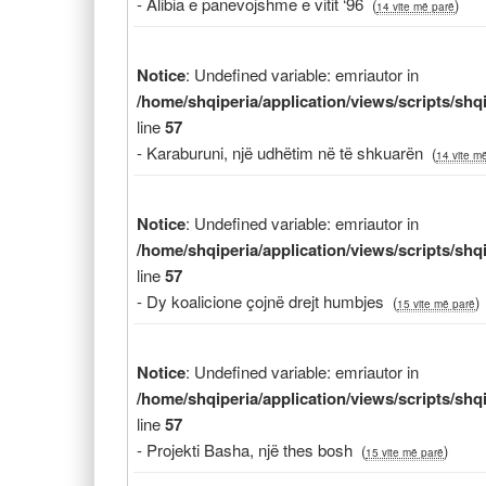
- Alibia e panevojshme e vitit ‘96
(
)
14 vite më parë
Notice
: Undefined variable: emriautor in
/home/shqiperia/application/views/scripts/sh
line
57
- Karaburuni, një udhëtim në të shkuarën
(
14 vite m
Notice
: Undefined variable: emriautor in
/home/shqiperia/application/views/scripts/sh
line
57
- Dy koalicione çojnë drejt humbjes
(
)
15 vite më parë
Notice
: Undefined variable: emriautor in
/home/shqiperia/application/views/scripts/sh
line
57
- Projekti Basha, një thes bosh
(
)
15 vite më parë