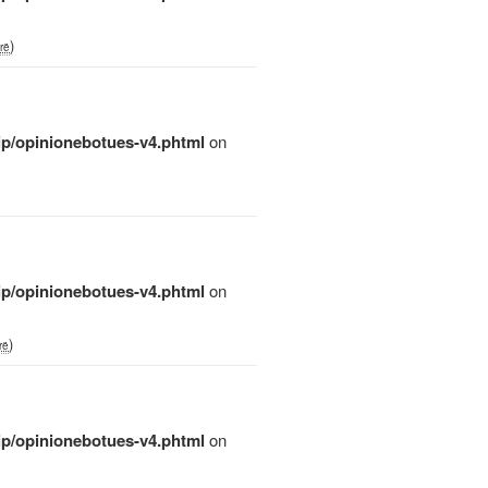
)
rë
qip/opinionebotues-v4.phtml
on
qip/opinionebotues-v4.phtml
on
)
rë
qip/opinionebotues-v4.phtml
on