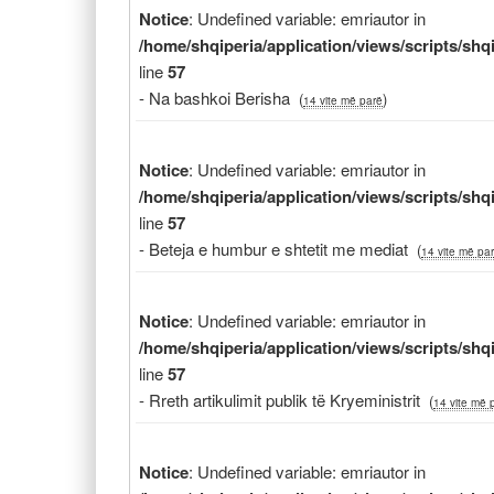
Notice
: Undefined variable: emriautor in
/home/shqiperia/application/views/scripts/sh
line
57
- Na bashkoi Berisha
(
)
14 vite më parë
Notice
: Undefined variable: emriautor in
/home/shqiperia/application/views/scripts/sh
line
57
- Beteja e humbur e shtetit me mediat
(
14 vite më pa
Notice
: Undefined variable: emriautor in
/home/shqiperia/application/views/scripts/sh
line
57
- Rreth artikulimit publik të Kryeministrit
(
14 vite më 
Notice
: Undefined variable: emriautor in