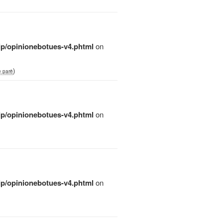
qip/opinionebotues-v4.phtml
on
)
ë parë
qip/opinionebotues-v4.phtml
on
qip/opinionebotues-v4.phtml
on