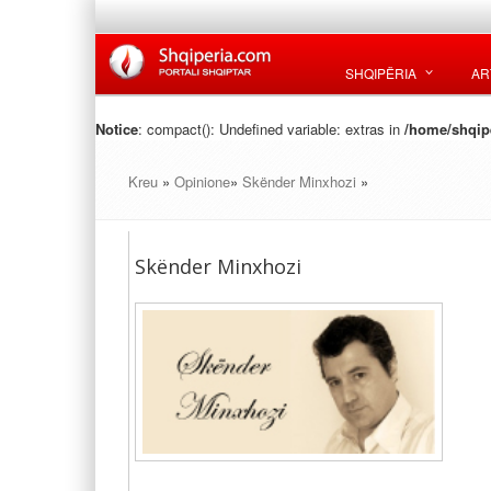
SHQIPËRIA
AR
Notice
: compact(): Undefined variable: extras in
/home/shqipe
Kreu
»
Opinione
»
Skënder Minxhozi
»
Skënder Minxhozi