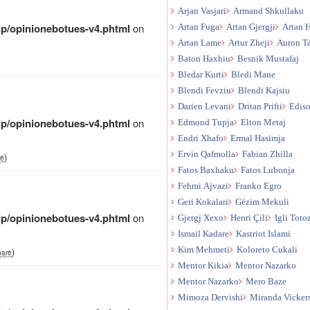
Arjan Vasjari
Armand Shkullaku
qip/opinionebotues-v4.phtml
on
Artan Fuga
Artan Gjergji
Artan 
Artan Lame
Artur Zheji
Auron T
Baton Haxhiu
Besnik Mustafaj
Bledar Kurti
Bledi Mane
Blendi Fevziu
Blendi Kajsiu
Darien Levani
Dritan Prifti
Edis
qip/opinionebotues-v4.phtml
on
Edmond Tupja
Elton Metaj
Endri Xhafo
Ermal Hasimja
Ervin Qafmolla
Fabian Zhilla
)
rë
Fatos Baxhaku
Fatos Lubonja
Fehmi Ajvazi
Franko Egro
Geri Kokalari
Gëzim Mekuli
qip/opinionebotues-v4.phtml
on
Gjergj Xexo
Henri Çili
Igli Toto
Ismail Kadare
Kastriot Islami
)
Kim Mehmeti
Koloreto Cukali
parë
Mentor Kikia
Mentor Nazarko
Mentor Nazarko
Mero Baze
Mimoza Dervishi
Miranda Vicker