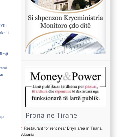
 Ylli
hkreli
Rroji
jrami
on
Prona ne Tirane
aja
Restaurant for rent near Brryli area in Tirana,
Albania