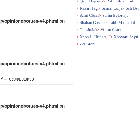
Qamil Gjyrezi
Ralf Dahrendorf
Rezart Taçi
Saimir Lolja
Sali Be
Sami Gjoka
Selim Belortaja
qip/opinionebotues-v4.phtml
on
Shaban Gosalci
Tahir Muhedini
Tim Judah
Virion Graçi
Xhon L. Uithers, II
Xhovani Shyti
Zef Brozi
qip/opinionebotues-v4.phtml
on
ËVE
(
)
14 vite më parë
qip/opinionebotues-v4.phtml
on
)