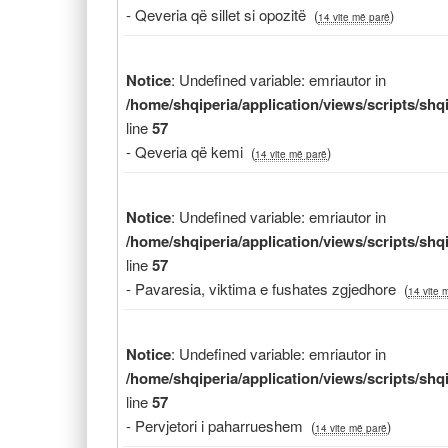
- Qeveria që sillet si opozitë
(
)
14 vite më parë
Notice
: Undefined variable: emriautor in
/home/shqiperia/application/views/scripts/sh
line
57
- Qeveria që kemi
(
)
14 vite më parë
Notice
: Undefined variable: emriautor in
/home/shqiperia/application/views/scripts/sh
line
57
- Pavaresia, viktima e fushates zgjedhore
(
14 vite 
Notice
: Undefined variable: emriautor in
/home/shqiperia/application/views/scripts/sh
line
57
- Pervjetori i paharrueshem
(
)
14 vite më parë