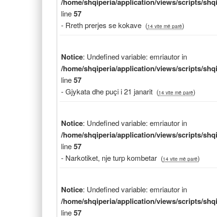
/home/shqiperia/application/views/scripts/sh
line
57
- Rreth prerjes se kokave
(
)
14 vite më parë
Notice
: Undefined variable: emriautor in
/home/shqiperia/application/views/scripts/sh
line
57
- Gjykata dhe puçi i 21 janarit
(
)
14 vite më parë
Notice
: Undefined variable: emriautor in
/home/shqiperia/application/views/scripts/sh
line
57
- Narkotiket, nje turp kombetar
(
)
14 vite më parë
Notice
: Undefined variable: emriautor in
/home/shqiperia/application/views/scripts/sh
line
57