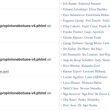
Edi Rama
Edmond Panariti
Eduard Zaloshnja
Eliza Dushku
Enis Sulstarova
Ermelinda Meksi
Eugenia Gjuraj
Feti Zeneli
Fidel
qip/opinionebotues-v4.phtml
on
Filip Cakuli
Fiqiri Cena
Frank S
Franko Fratini
Gaqo Apostoli
Gëzim Alpion
Gëzim Tushi
Gjergj Erebara
Gjergj Meta
Grid 
Ilir Kulla
Ilir Mati
Ilir Paço
Ilir Rusmaili
Iris Luarasi
Isuf Ba
qip/opinionebotues-v4.phtml
on
Jaap de Hoop Scheffer
Judy Shelt
Kico Blushi
Kleanthi Zoto
)
më parë
Krenar Zejno
Leonard Miftaraj
Lorjan Agalliu
Luan (A)Dibrani
Luca Manes
Mimoza Hafizi
Nebil Cika
Nevrus Nazarko
qip/opinionebotues-v4.phtml
on
Nga Kosova
Nga Prof. Dr. Enver F
Olsi Baze
Pasho Alimerko
Prof. Asoc. Dr. Ago Nezha