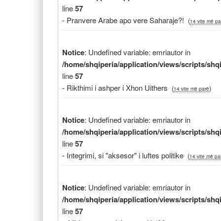
line
57
- Pranvere Arabe apo vere Saharaje?!
(
14 vite më pa
Notice
: Undefined variable: emriautor in
/home/shqiperia/application/views/scripts/sh
line
57
- Rikthimi i ashper i Xhon Uithers
(
)
14 vite më parë
Notice
: Undefined variable: emriautor in
/home/shqiperia/application/views/scripts/sh
line
57
- Integrimi, si "aksesor" i luftes politike
(
14 vite më pa
Notice
: Undefined variable: emriautor in
/home/shqiperia/application/views/scripts/sh
line
57