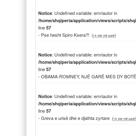
Notice
: Undefined variable: emriautor in
/home/shqiperia/application/views/scripts/sh
line
57
- Pse hesht Spiro Ksera?!
(
)
14 vite më parë
Notice
: Undefined variable: emriautor in
/home/shqiperia/application/views/scripts/sh
line
57
- OBAMA-ROMNEY, NJË GARË MES DY BOT
Notice
: Undefined variable: emriautor in
/home/shqiperia/application/views/scripts/sh
line
57
- Greva e urisë dhe e djathta zyrtare
(
14 vite më parë