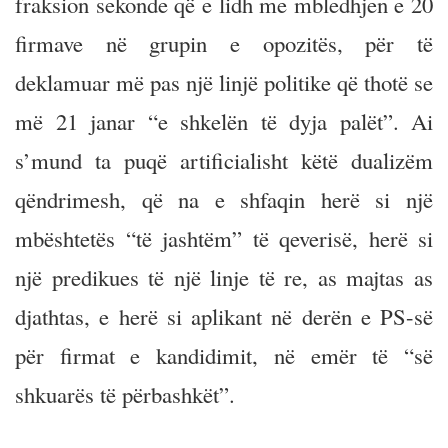
fraksion sekonde që e lidh me mbledhjen e 20
firmave në grupin e opozitës, për të
deklamuar më pas një linjë politike që thotë se
më 21 janar “e shkelën të dyja palët”. Ai
s’mund ta puqë artificialisht këtë dualizëm
qëndrimesh, që na e shfaqin herë si një
mbështetës “të jashtëm” të qeverisë, herë si
një predikues të një linje të re, as majtas as
djathtas, e herë si aplikant në derën e PS-së
për firmat e kandidimit, në emër të “së
shkuarës të përbashkët”.