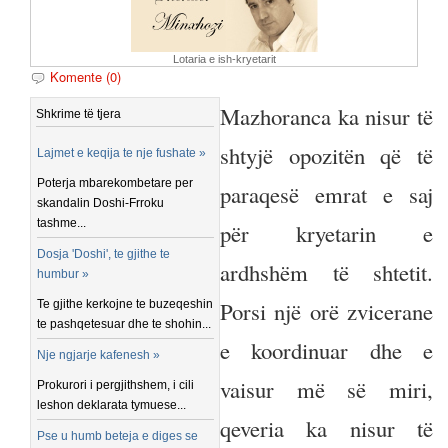
Lotaria e ish-kryetarit
Komente (0)
Mazhoranca ka nisur të
Shkrime të tjera
shtyjë opozitën që të
Lajmet e keqija te nje fushate »
Poterja mbarekombetare per
paraqesë emrat e saj
skandalin Doshi-Frroku
tashme...
për kryetarin e
Dosja 'Doshi', te gjithe te
ardhshëm të shtetit.
humbur »
Porsi një orë zvicerane
Te gjithe kerkojne te buzeqeshin
te pashqetesuar dhe te shohin...
e koordinuar dhe e
Nje ngjarje kafenesh »
vaisur më së miri,
Prokurori i pergjithshem, i cili
leshon deklarata tymuese...
qeveria ka nisur të
Pse u humb beteja e diges se