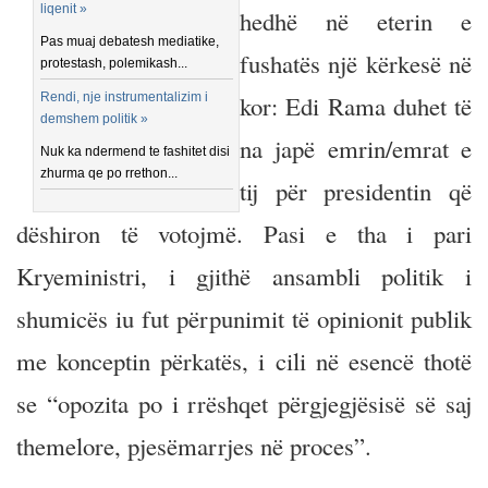
liqenit »
hedhë në eterin e
Pas muaj debatesh mediatike,
fushatës një kërkesë në
protestash, polemikash...
Rendi, nje instrumentalizim i
kor: Edi Rama duhet të
demshem politik »
na japë emrin/emrat e
Nuk ka ndermend te fashitet disi
zhurma qe po rrethon...
tij për presidentin që
dëshiron të votojmë. Pasi e tha i pari
Kryeministri, i gjithë ansambli politik i
shumicës iu fut përpunimit të opinionit publik
me konceptin përkatës, i cili në esencë thotë
se “opozita po i rrëshqet përgjegjësisë së saj
themelore, pjesëmarrjes në proces”.