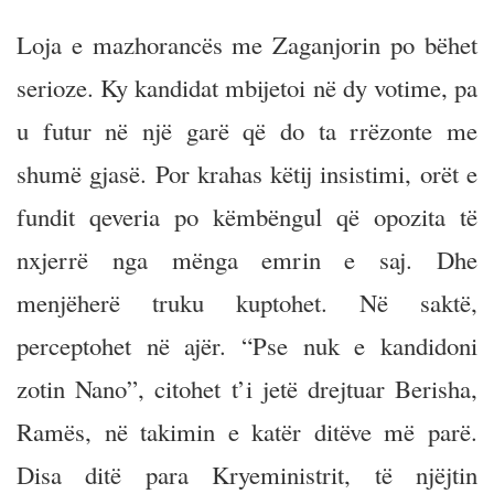
Loja e mazhorancës me Zaganjorin po bëhet
serioze. Ky kandidat mbijetoi në dy votime, pa
u futur në një garë që do ta rrëzonte me
shumë gjasë. Por krahas këtij insistimi, orët e
fundit qeveria po këmbëngul që opozita të
nxjerrë nga mënga emrin e saj. Dhe
menjëherë truku kuptohet. Në saktë,
perceptohet në ajër. “Pse nuk e kandidoni
zotin Nano”, citohet t’i jetë drejtuar Berisha,
Ramës, në takimin e katër ditëve më parë.
Disa ditë para Kryeministrit, të njëjtin