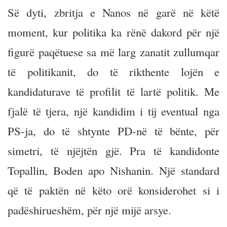
Së dyti, zbritja e Nanos në garë në këtë
moment, kur politika ka rënë dakord për një
figurë paqëtuese sa më larg zanatit zullumqar
të politikanit, do të rikthente lojën e
kandidaturave të profilit të lartë politik. Me
fjalë të tjera, një kandidim i tij eventual nga
PS-ja, do të shtynte PD-në të bënte, për
simetri, të njëjtën gjë. Pra të kandidonte
Topallin, Boden apo Nishanin. Një standard
që të paktën në këto orë konsiderohet si i
padëshirueshëm, për një mijë arsye.