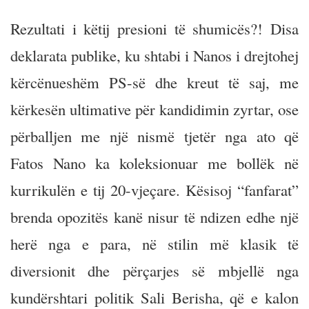
Rezultati i këtij presioni të shumicës?! Disa
deklarata publike, ku shtabi i Nanos i drejtohej
kërcënueshëm PS-së dhe kreut të saj, me
kërkesën ultimative për kandidimin zyrtar, ose
përballjen me një nismë tjetër nga ato që
Fatos Nano ka koleksionuar me bollëk në
kurrikulën e tij 20-vjeçare. Kësisoj “fanfarat”
brenda opozitës kanë nisur të ndizen edhe një
herë nga e para, në stilin më klasik të
diversionit dhe përçarjes së mbjellë nga
kundërshtari politik Sali Berisha, që e kalon