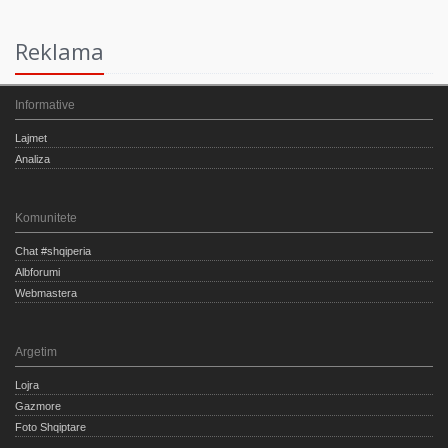
Reklama
Informative
Lajmet
Analiza
Komunitete
Chat #shqiperia
Albforumi
Webmastera
Argetim
Lojra
Gazmore
Foto Shqiptare