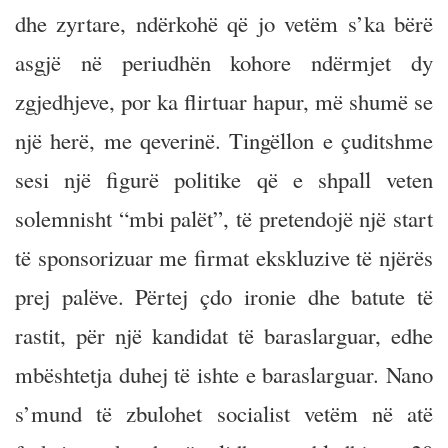
dhe zyrtare, ndërkohë që jo vetëm s’ka bërë
asgjë në periudhën kohore ndërmjet dy
zgjedhjeve, por ka flirtuar hapur, më shumë se
një herë, me qeverinë. Tingëllon e çuditshme
sesi një figurë politike që e shpall veten
solemnisht “mbi palët”, të pretendojë një start
të sponsorizuar me firmat ekskluzive të njërës
prej palëve. Përtej çdo ironie dhe batute të
rastit, për një kandidat të baraslarguar, edhe
mbështetja duhej të ishte e baraslarguar. Nano
s’mund të zbulohet socialist vetëm në atë