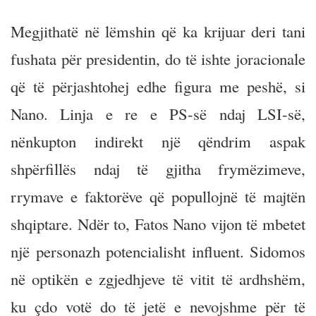
Megjithatë në lëmshin që ka krijuar deri tani
fushata për presidentin, do të ishte joracionale
që të përjashtohej edhe figura me peshë, si
Nano. Linja e re e PS-së ndaj LSI-së,
nënkupton indirekt një qëndrim aspak
shpërfillës ndaj të gjitha frymëzimeve,
rrymave e faktorëve që popullojnë të majtën
shqiptare. Ndër to, Fatos Nano vijon të mbetet
një personazh potencialisht influent. Sidomos
në optikën e zgjedhjeve të vitit të ardhshëm,
ku çdo votë do të jetë e nevojshme për të