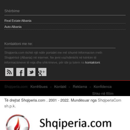
Shërbime
Real Estate Albania
Auto Albania
Kontaktoni me ne:
Shqiperia.com është një ndër portalet me më shumë informacion rreth
Shqipërisë (Albania) në internet. Ne jemi vazhdimisht në kërkim të
informacioneve të reja dhe shkrimeve, për ide ju lutem na
kontaktoni
.
Shqiperia.com:
Kontribues
»
Kontakt
»
Reklama
»
Konfidenca
Shko në fillim
Të drejtat Shqiperia.com . 2001 - 2022. Mundësuar nga
ShqiperiaCom
sh.p.k.