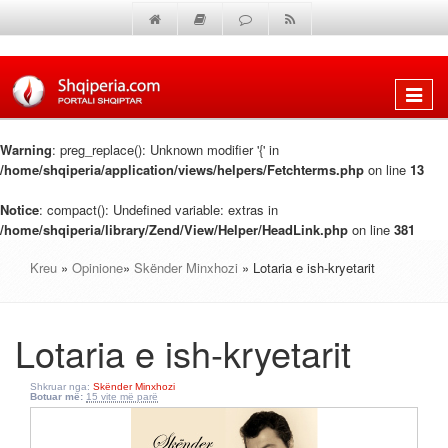
Shfaq
menun
Warning
: preg_replace(): Unknown modifier '{' in
/home/shqiperia/application/views/helpers/Fetchterms.php
on line
13
Notice
: compact(): Undefined variable: extras in
/home/shqiperia/library/Zend/View/Helper/HeadLink.php
on line
381
Kreu
»
Opinione
»
Skënder Minxhozi
» Lotaria e ish-kryetarit
Lotaria e ish-kryetarit
Shkruar nga:
Skënder Minxhozi
Botuar më:
15 vite më parë