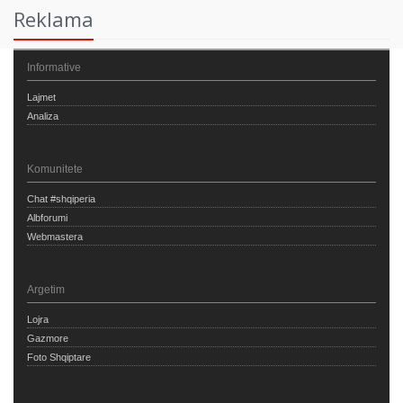
Reklama
Informative
Lajmet
Analiza
Komunitete
Chat #shqiperia
Albforumi
Webmastera
Argetim
Lojra
Gazmore
Foto Shqiptare