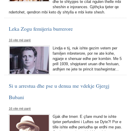
dhe te shtypjes te cilat ngulen thelle mbi
sheshin e injorances. Gjithçka tjeter qe
ndertohet, qendron mbi keto dy shtylla e mbi kete shesh.
Leka Zogu femijeria burrerore
16 vite më parë
Lindja e tij, nuk ishte gezim vetem per
familjen mbreterore, por ne ate kohe,
ngjarje e shenuar edhe per kombin. Me 5
prill 1939, shqiptaret uruan dhe festuan,
ardhjen ne jete te princit trashegimtar...
Si u arrestua dhe pse u denua me vdekje Gjergj
Bubani
16 vite më parë
Gjak dhe tmerr. E çfare mund te ishte
tjeter perfundimi i Luftes se Dyte?! Por e
tille ishte edhe periudha qe erdhi me pas.