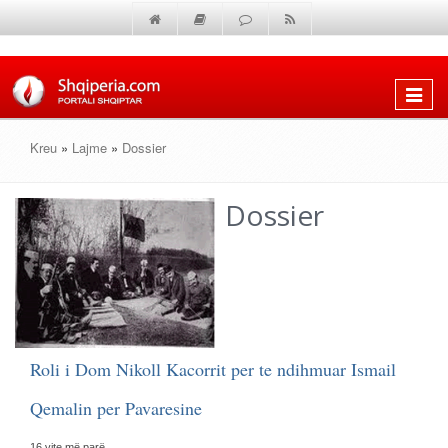
Shfaq
menun
Kreu
»
Lajme
»
Dossier
Dossier
Roli i Dom Nikoll Kacorrit per te ndihmuar Ismail
Qemalin per Pavaresine
16 vite më parë