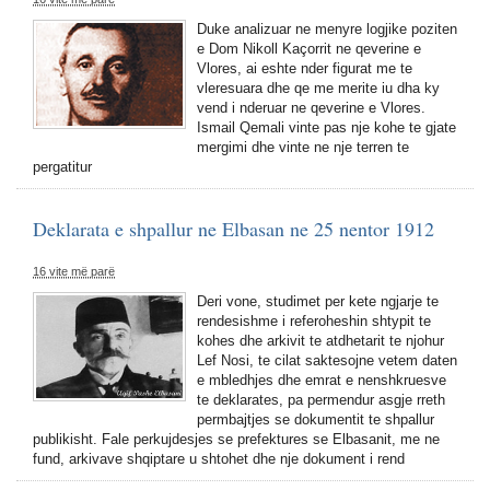
Duke analizuar ne menyre logjike poziten
e Dom Nikoll Kaçorrit ne qeverine e
Vlores, ai eshte nder figurat me te
vleresuara dhe qe me merite iu dha ky
vend i nderuar ne qeverine e Vlores.
Ismail Qemali vinte pas nje kohe te gjate
mergimi dhe vinte ne nje terren te
pergatitur
Deklarata e shpallur ne Elbasan ne 25 nentor 1912
16 vite më parë
Deri vone, studimet per kete ngjarje te
rendesishme i referoheshin shtypit te
kohes dhe arkivit te atdhetarit te njohur
Lef Nosi, te cilat saktesojne vetem daten
e mbledhjes dhe emrat e nenshkruesve
te deklarates, pa permendur asgje rreth
permbajtjes se dokumentit te shpallur
publikisht. Fale perkujdesjes se prefektures se Elbasanit, me ne
fund, arkivave shqiptare u shtohet dhe nje dokument i rend