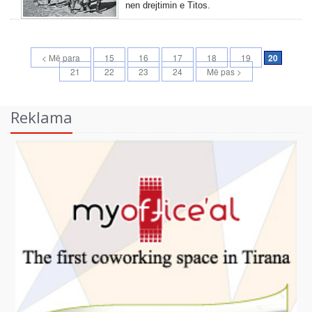
nen drejtimin e Titos.
< Më para
15
16
17
18
19
20
21
22
23
24
Më pas >
Reklama