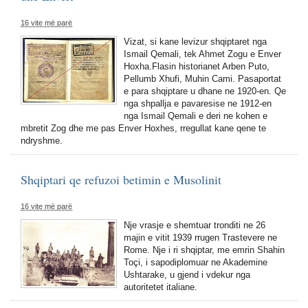
16 vite më parë
Vizat, si kane levizur shqiptaret nga
Ismail Qemali, tek Ahmet Zogu e Enver
Hoxha.Flasin historianet Arben Puto,
Pellumb Xhufi, Muhin Cami. Pasaportat
e para shqiptare u dhane ne 1920-en. Qe
nga shpallja e pavaresise ne 1912-en
nga Ismail Qemali e deri ne kohen e
mbretit Zog dhe me pas Enver Hoxhes, rregullat kane qene te
ndryshme.
Shqiptari qe refuzoi betimin e Musolinit
16 vite më parë
Nje vrasje e shemtuar tronditi ne 26
majin e vitit 1939 rrugen Trastevere ne
Rome. Nje i ri shqiptar, me emrin Shahin
Toçi, i sapodiplomuar ne Akademine
Ushtarake, u gjend i vdekur nga
autoritetet italiane.