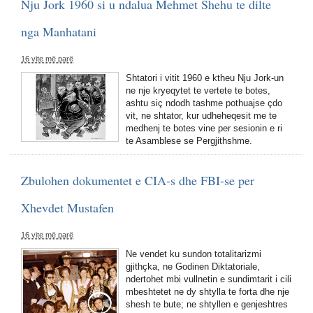
Nju Jork 1960 si u ndalua Mehmet Shehu te dilte
nga Manhatani
16 vite më parë
Shtatori i vitit 1960 e ktheu Nju Jork-un
ne nje kryeqytet te vertete te botes,
ashtu siç ndodh tashme pothuajse çdo
vit, ne shtator, kur udheheqesit me te
medhenj te botes vine per sesionin e ri
te Asamblese se Pergjithshme.
Zbulohen dokumentet e CIA-s dhe FBI-se per
Xhevdet Mustafen
16 vite më parë
Ne vendet ku sundon totalitarizmi
gjithçka, ne Godinen Diktatoriale,
ndertohet mbi vullnetin e sundimtarit i cili
mbeshtetet ne dy shtylla te forta dhe nje
shesh te bute; ne shtyllen e genjeshtres