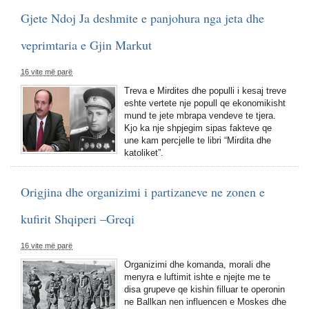
Gjete Ndoj Ja deshmite e panjohura nga jeta dhe
veprimtaria e Gjin Markut
16 vite më parë
Treva e Mirdites dhe populli i kesaj treve
eshte vertete nje popull qe ekonomikisht
mund te jete mbrapa vendeve te tjera.
Kjo ka nje shpjegim sipas fakteve qe
une kam percjelle te libri “Mirdita dhe
katoliket”.
Origjina dhe organizimi i partizaneve ne zonen e
kufirit Shqiperi –Greqi
16 vite më parë
Organizimi dhe komanda, morali dhe
menyra e luftimit ishte e njejte me te
disa grupeve qe kishin filluar te operonin
ne Ballkan nen influencen e Moskes dhe