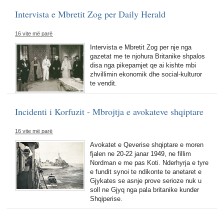
Intervista e Mbretit Zog per Daily Herald
16 vite më parë
Intervista e Mbretit Zog per nje nga
gazetat me te njohura Britanike shpalos
disa nga pikepamjet qe ai kishte mbi
zhvillimin ekonomik dhe social-kulturor
te vendit.
Incidenti i Korfuzit - Mbrojtja e avokateve shqiptare
16 vite më parë
Avokatet e Qeverise shqiptare e moren
fjalen ne 20-22 janar 1949, ne fillim
Nordman e me pas Koti. Nderhyrja e tyre
e fundit synoi te ndikonte te anetaret e
Gjykates se asnje prove serioze nuk u
soll ne Gjyq nga pala britanike kunder
Shqiperise.