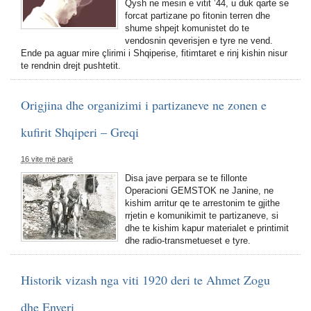
Qysh ne mesin e vitit ’44, u duk qarte se
forcat partizane po fitonin terren dhe
shume shpejt komunistet do te
vendosnin qeverisjen e tyre ne vend.
Ende pa aguar mire çlirimi i Shqiperise, fitimtaret e rinj kishin nisur
te rendnin drejt pushtetit.
Origjina dhe organizimi i partizaneve ne zonen e
kufirit Shqiperi – Greqi
16 vite më parë
Disa jave perpara se te fillonte
Operacioni GEMSTOK ne Janine, ne
kishim arritur qe te arrestonim te gjithe
rrjetin e komunikimit te partizaneve, si
dhe te kishim kapur materialet e printimit
dhe radio-transmetueset e tyre.
Historik vizash nga viti 1920 deri te Ahmet Zogu
dhe Enveri