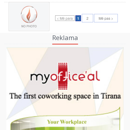
< Më para
1
2
Më pas >
Reklama