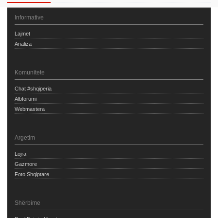
Informative
Lajmet
Analiza
Komunitete
Chat #shqiperia
Albforumi
Webmastera
Argetim
Lojra
Gazmore
Foto Shqiptare
Shërbime