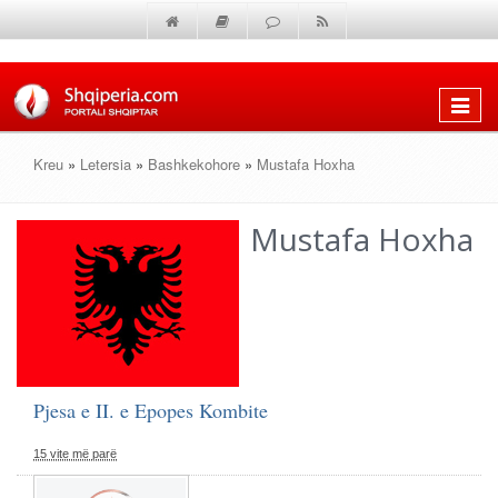
Shfaq
menun
Kreu
»
Letersia
»
Bashkekohore
»
Mustafa Hoxha
Mustafa Hoxha
Pjesa e II. e Epopes Kombite
15 vite më parë