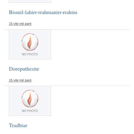
Bismil-lahirr-rrahmanirr-rrahim
15 vite më parë
Doreputhesite
15 vite më parë
Tradhtar