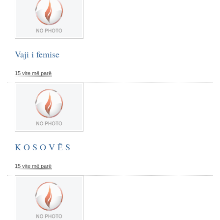
Vaji i femise
15 vite më parë
K O S O V Ё S
15 vite më parë