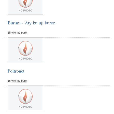
Burimi - Aty ku uji buron
15 vite më parë
Poltronet
15 vite më parë