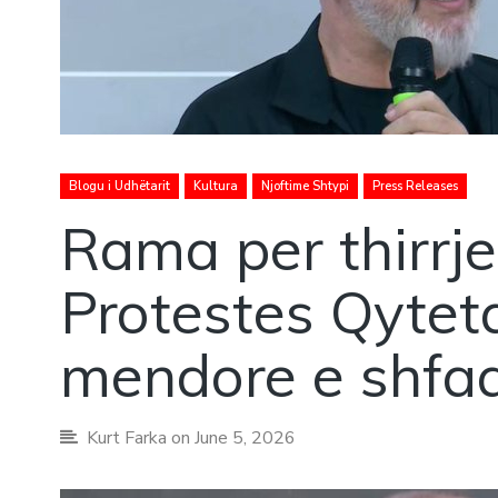
Blogu i Udhëtarit
Kultura
Njoftime Shtypi
Press Releases
Rama per thirrje
Protestes Qytetar
mendore e shfaq
Kurt Farka
on June 5, 2026