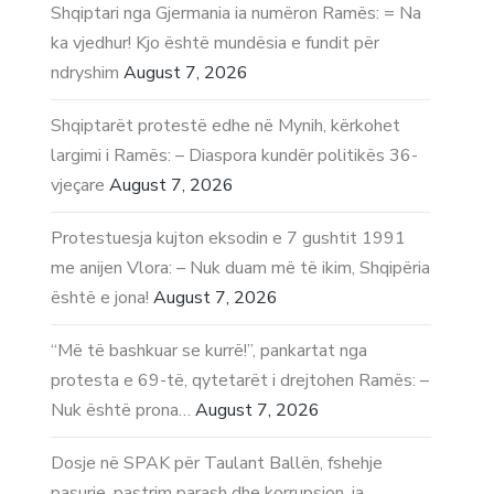
Shqiptari nga Gjermania ia numëron Ramës: = Na
ka vjedhur! Kjo është mundësia e fundit për
ndryshim
August 7, 2026
Shqiptarët protestë edhe në Mynih, kërkohet
largimi i Ramës: – Diaspora kundër politikës 36-
vjeçare
August 7, 2026
Protestuesja kujton eksodin e 7 gushtit 1991
me anijen Vlora: – Nuk duam më të ikim, Shqipëria
është e jona!
August 7, 2026
“Më të bashkuar se kurrë!”, pankartat nga
protesta e 69-të, qytetarët i drejtohen Ramës: –
Nuk është prona…
August 7, 2026
Dosje në SPAK për Taulant Ballën, fshehje
pasurie, pastrim parash dhe korrupsion, ja