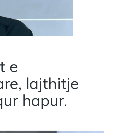
t e
e, lajthitje
ur hapur.