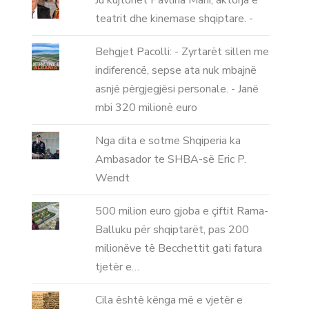
Ju kujtohet Pavlina Mani, aktorja e
teatrit dhe kinemase shqiptare. -
Behgjet Pacolli: - Zyrtarët sillen me
indiferencë, sepse ata nuk mbajnë
asnjë përgjegjësi personale. - Janë
mbi 320 milionë euro
Nga dita e sotme Shqiperia ka
Ambasador te SHBA-së Eric P.
Wendt
500 milion euro gjoba e çiftit Rama-
Balluku për shqiptarët, pas 200
milionëve të Becchettit gati fatura
tjetër e…
Cila është kënga më e vjetër e