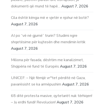
dokumenti që mund të hapë…
August 7, 2026
Cila është kënga më e vjetër e njohur në botë?
August 7, 2026
AI po “vë në gjumë” trurin? Studimi ngre
shqetësime për kujtesën dhe mendimin kritik
August 7, 2026
Miliona për fasada, dështim me kanalizimet,
Shqipëria në fund të Europës
August 7, 2026
UNICEF: – Një fëmijë vr*tet përditë në Gaza,
pavarësisht se ka armëpushim
August 7, 2026
68 ditë protesta masive, qytetarët nuk tërhiqen!
– Ju erdhi fundi! Revolucion!
August 7, 2026