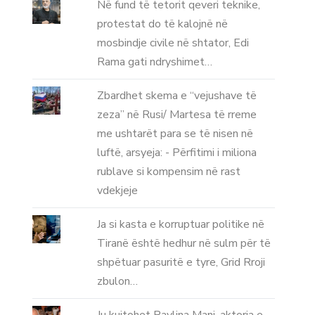
Në fund të tetorit qeveri teknike,
protestat do të kalojnë në
mosbindje civile në shtator, Edi
Rama gati ndryshimet…
Zbardhet skema e “vejushave të
zeza” në Rusi/ Martesa të rreme
me ushtarët para se të nisen në
luftë, arsyeja: - Përfitimi i miliona
rublave si kompensim në rast
vdekjeje
Ja si kasta e korruptuar politike në
Tiranë është hedhur në sulm për të
shpëtuar pasuritë e tyre, Grid Rroji
zbulon…