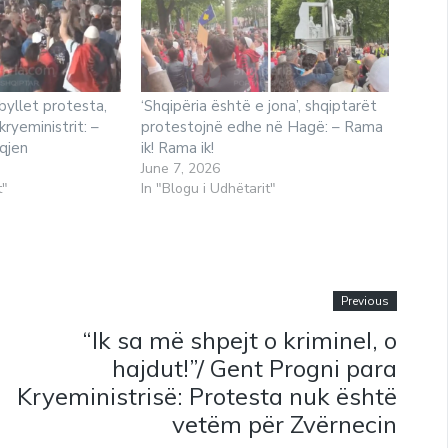
byllet protesta,
‘Shqipëria është e jona’, shqiptarët
ryeministrit: –
protestojnë edhe në Hagë: – Rama
qjen
ik! Rama ik!
June 7, 2026
t"
In "Blogu i Udhëtarit"
Previous
“Ik sa më shpejt o kriminel, o
hajdut!”/ Gent Progni para
Kryeministrisë: Protesta nuk është
vetëm për Zvërnecin