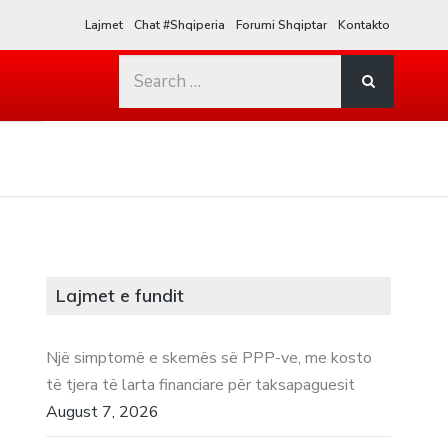
Lajmet
Chat #Shqiperia
Forumi Shqiptar
Kontakto
Search
for:
Lajmet e fundit
Një simptomë e skemës së PPP-ve, me kosto
të tjera të larta financiare për taksapaguesit
August 7, 2026