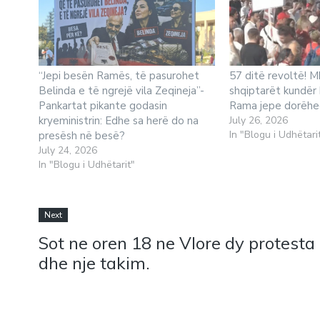
“Jepi besën Ramës, të pasurohet
57 ditë revoltë! M
Belinda e të ngrejë vila Zeqineja”-
shqiptarët kundër k
Pankartat pikante godasin
Rama jepe dorëhe
kryeministrin: Edhe sa herë do na
July 26, 2026
In "Blogu i Udhëtari
presësh në besë?
July 24, 2026
In "Blogu i Udhëtarit"
Next
Sot ne oren 18 ne Vlore dy protesta
dhe nje takim.