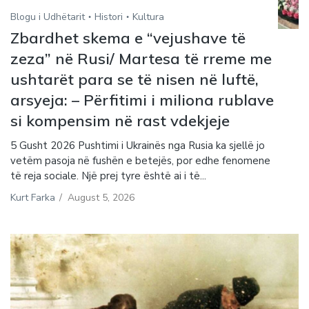
Blogu i Udhëtarit
Histori
Kultura
Zbardhet skema e “vejushave të
zeza” në Rusi/ Martesa të rreme me
ushtarët para se të nisen në luftë,
arsyeja: – Përfitimi i miliona rublave
si kompensim në rast vdekjeje
5 Gusht 2026 Pushtimi i Ukrainës nga Rusia ka sjellë jo
vetëm pasoja në fushën e betejës, por edhe fenomene
të reja sociale. Një prej tyre është ai i të...
Kurt Farka
/
August 5, 2026