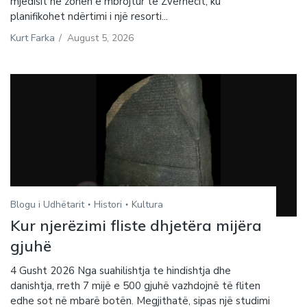
mjedisit në zonën e mbrojtur të Zvërnecit, ku
planifikohet ndërtimi i një resorti...
Kurt Farka
/
August 5, 2026
Blogu i Udhëtarit
Histori
Kultura
Kur njerëzimi fliste dhjetëra mijëra
gjuhë
4 Gusht 2026 Nga suahilishtja te hindishtja dhe
danishtja, rreth 7 mijë e 500 gjuhë vazhdojnë të fliten
edhe sot në mbarë botën. Megjithatë, sipas një studimi