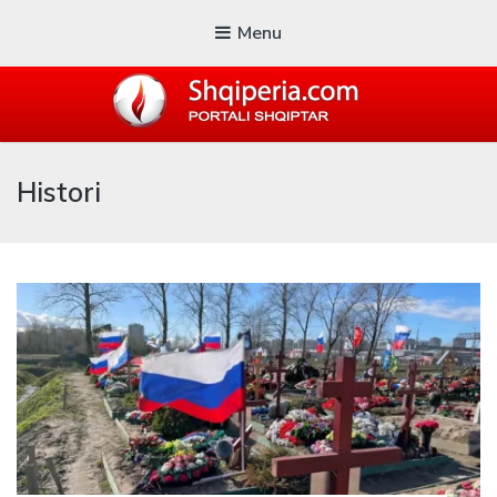
Menu
SHQIPERIA.COM
Histori
Blogu i ShqiperiaCom