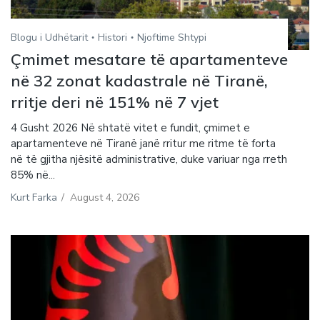
Blogu i Udhëtarit
Histori
Njoftime Shtypi
Çmimet mesatare të apartamenteve
në 32 zonat kadastrale në Tiranë,
rritje deri në 151% në 7 vjet
4 Gusht 2026 Në shtatë vitet e fundit, çmimet e
apartamenteve në Tiranë janë rritur me ritme të forta
në të gjitha njësitë administrative, duke variuar nga rreth
85% në...
Kurt Farka
/
August 4, 2026