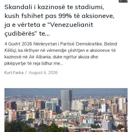
Skandali i kazinosë te stadiumi,
kush fshihet pas 99% të aksioneve,
ja e vërteta e “Venezuelianit
çudibërës” te…
4 Gusht 2026 Nënkryetari i Partisë Demokratike, Belind
Këlliçi, ka rikthyer në vëmendje çështjen e aksioneve të
kazinosë në Air Albania, duke ngritur akuza dhe
pikëpyetje të reja lidhur me...
Kurt Farka
/
August 4, 2026