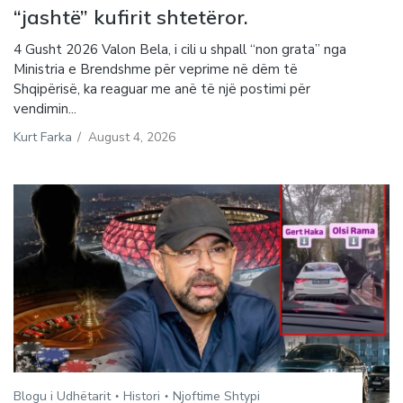
“jashtë” kufirit shtetëror.
4 Gusht 2026 Valon Bela, i cili u shpall “non grata” nga
Ministria e Brendshme për veprime në dëm të
Shqipërisë, ka reaguar me anë të një postimi për
vendimin...
Kurt Farka
/
August 4, 2026
Blogu i Udhëtarit
Histori
Njoftime Shtypi