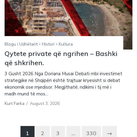
Blogu i Udhëtarit
Histori
Kultura
Qytete private që ngrihen – Bashki
që shkrihen.
3 Gusht 2026 Nga Doriana Musai Debati mbi investimet
strategjike në Shqipëri është trajtuar kryesisht si debat
ekonomik ose mjedisor. Megjithatë, ndikimi i tij më i
madh mund të mos...
Kurt Farka
/
August 3, 2026
1
2
3
…
330
→