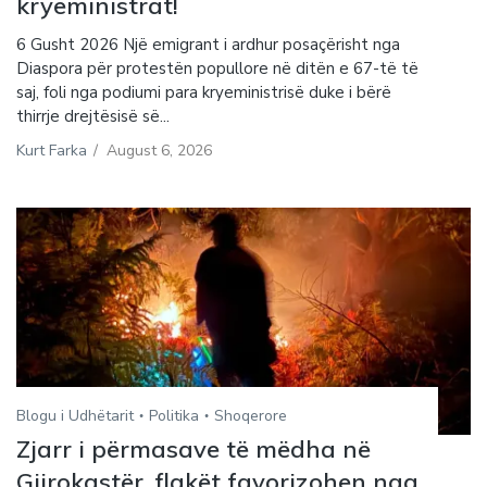
kryeministrat!
6 Gusht 2026 Një emigrant i ardhur posaçërisht nga
Diaspora për protestën popullore në ditën e 67-të të
saj, foli nga podiumi para kryeministrisë duke i bërë
thirrje drejtësisë së...
Kurt Farka
/
August 6, 2026
Blogu i Udhëtarit
Politika
Shoqerore
Zjarr i përmasave të mëdha në
Gjirokastër, flakët favorizohen nga