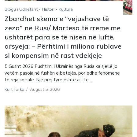
Blogu i Udhëtarit
Histori
Kultura
Zbardhet skema e “vejushave të
zeza” në Rusi/ Martesa të rreme me
ushtarët para se të nisen në luftë,
arsyeja: – Përfitimi i miliona rublave
si kompensim në rast vdekjeje
5 Gusht 2026 Pushtimi i Ukrainës nga Rusia ka sjellë jo
vetëm pasoja në fushën e betejës, por edhe fenomene
të reja sociale. Një prej tyre është ai i të...
Kurt Farka
/
August 5, 2026