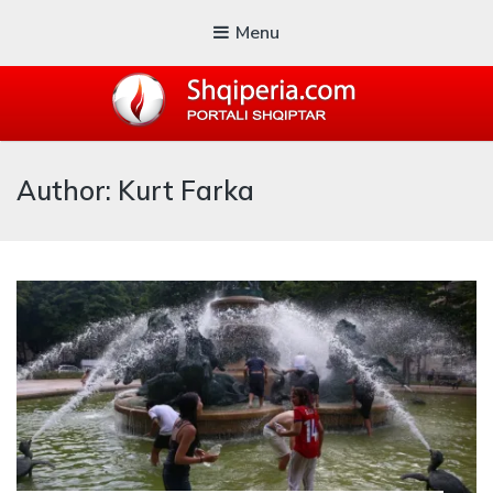
Menu
SHQIPERIA.COM
Author: Kurt Farka
Blogu i ShqiperiaCom