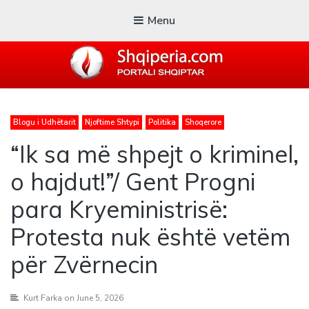
Menu
SHQIPERIA.COM
Blogu i Udhëtarit
Njoftime Shtypi
Politika
Shoqerore
Blogu i ShqiperiaCom
“Ik sa më shpejt o kriminel,
o hajdut!”/ Gent Progni
para Kryeministrisë:
Protesta nuk është vetëm
për Zvërnecin
Kurt Farka
on June 5, 2026