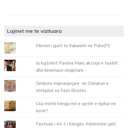
Lajmet me te vizituara
Misteri i gurit te Kabashit ne Puke(!?)
Ju kujtohet Pavlina Mani, aktorja e teatrit
dhe kinemase shqiptare. -
Simbole mijëravjeçare ne Oxhakun e
shtëpisë se Fazli Bllatës
Cila është kënga më e vjetër e njohur në
botë?
Festivali i 44-t i Këngës Arbëreshe sjell