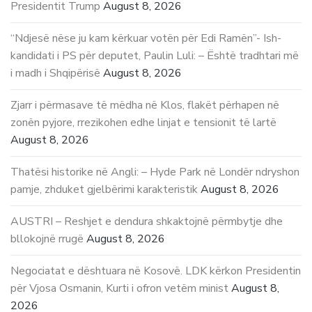
Presidentit Trump
August 8, 2026
“Ndjesë nëse ju kam kërkuar votën për Edi Ramën”- Ish-
kandidati i PS për deputet, Paulin Luli: – Është tradhtari më
i madh i Shqipërisë
August 8, 2026
Zjarr i përmasave të mëdha në Klos, flakët përhapen në
zonën pyjore, rrezikohen edhe linjat e tensionit të lartë
August 8, 2026
Thatësi historike në Angli: – Hyde Park në Londër ndryshon
pamje, zhduket gjelbërimi karakteristik
August 8, 2026
AUSTRI – Reshjet e dendura shkaktojnë përmbytje dhe
bllokojnë rrugë
August 8, 2026
Negociatat e dështuara në Kosovë. LDK kërkon Presidentin
për Vjosa Osmanin, Kurti i ofron vetëm minist
August 8,
2026