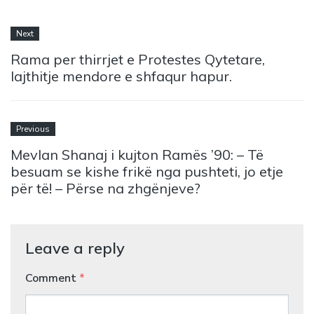
Next
Rama per thirrjet e Protestes Qytetare,
lajthitje mendore e shfaqur hapur.
Previous
Mevlan Shanaj i kujton Ramës ’90: – Të
besuam se kishe frikë nga pushteti, jo etje
për të! – Përse na zhgënjeve?
Leave a reply
Comment
*