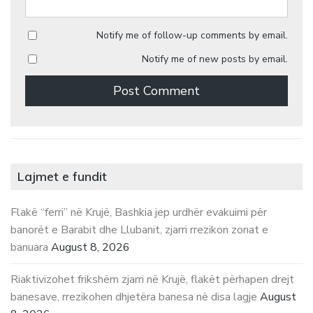
Notify me of follow-up comments by email.
Notify me of new posts by email.
Lajmet e fundit
Flakë “ferri” në Krujë, Bashkia jep urdhër evakuimi për
banorët e Barabit dhe Llubanit, zjarri rrezikon zonat e
banuara
August 8, 2026
Riaktivizohet frikshëm zjarri në Krujë, flakët përhapen drejt
banesave, rrezikohen dhjetëra banesa në disa lagje
August