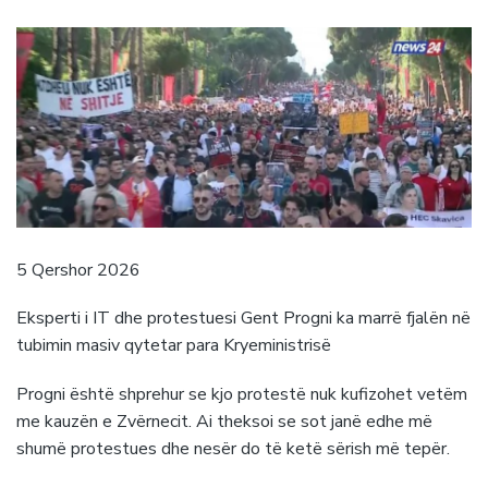
5 Qershor 2026
Eksperti i IT dhe protestuesi Gent Progni ka marrë fjalën në
tubimin masiv qytetar para Kryeministrisë
Progni është shprehur se kjo protestë nuk kufizohet vetëm
me kauzën e Zvërnecit. Ai theksoi se sot janë edhe më
shumë protestues dhe nesër do të ketë sërish më tepër.