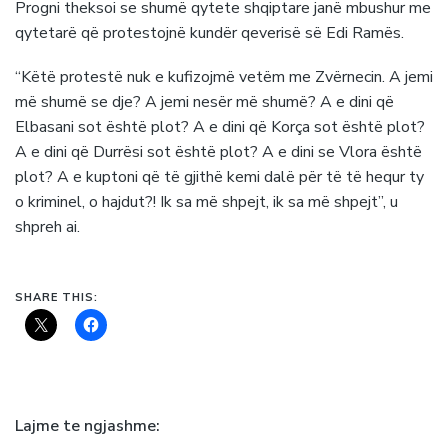
Progni theksoi se shumë qytete shqiptare janë mbushur me
qytetarë që protestojnë kundër qeverisë së Edi Ramës.
“Këtë protestë nuk e kufizojmë vetëm me Zvërnecin. A jemi
më shumë se dje? A jemi nesër më shumë? A e dini që
Elbasani sot është plot? A e dini që Korça sot është plot?
A e dini që Durrësi sot është plot? A e dini se Vlora është
plot? A e kuptoni që të gjithë kemi dalë për të të hequr ty
o kriminel, o hajdut?! Ik sa më shpejt, ik sa më shpejt”, u
shpreh ai.
SHARE THIS:
Lajme te ngjashme