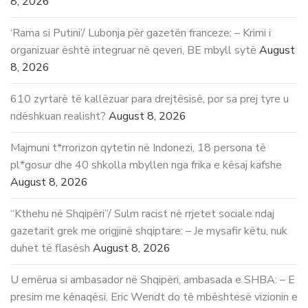
8, 2026
‘Rama si Putini’/ Lubonja për gazetën franceze: – Krimi i
organizuar është integruar në qeveri, BE mbyll sytë
August
8, 2026
610 zyrtarë të kallëzuar para drejtësisë, por sa prej tyre u
ndëshkuan realisht?
August 8, 2026
Majmuni t*rrorizon qytetin në Indonezi, 18 persona të
pl*gosur dhe 40 shkolla mbyllen nga frika e kësaj kafshe
August 8, 2026
“Kthehu në Shqipëri”/ Sulm racist në rrjetet sociale ndaj
gazetarit grek me origjinë shqiptare: – Je mysafir këtu, nuk
duhet të flasësh
August 8, 2026
U emërua si ambasador në Shqipëri, ambasada e SHBA: – E
presim me kënaqësi, Eric Wendt do të mbështesë vizionin e