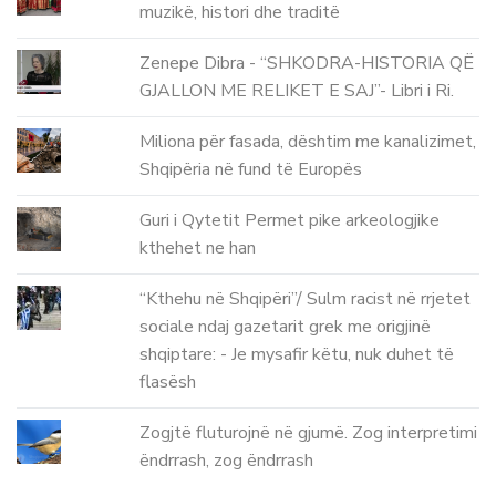
muzikë, histori dhe traditë
Zenepe Dibra - “SHKODRA-HISTORIA QË
GJALLON ME RELIKET E SAJ”- Libri i Ri.
Miliona për fasada, dështim me kanalizimet,
Shqipëria në fund të Europës
Guri i Qytetit Permet pike arkeologjike
kthehet ne han
“Kthehu në Shqipëri”/ Sulm racist në rrjetet
sociale ndaj gazetarit grek me origjinë
shqiptare: - Je mysafir këtu, nuk duhet të
flasësh
Zogjtë fluturojnë në gjumë. Zog interpretimi
ëndrrash, zog ëndrrash