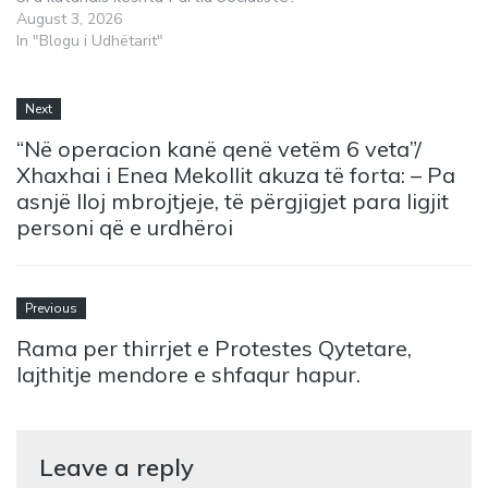
August 3, 2026
In "Blogu i Udhëtarit"
Next
“Në operacion kanë qenë vetëm 6 veta”/
Xhaxhai i Enea Mekollit akuza të forta: – Pa
asnjë lloj mbrojtjeje, të përgjigjet para ligjit
personi që e urdhëroi
Previous
Rama per thirrjet e Protestes Qytetare,
lajthitje mendore e shfaqur hapur.
Leave a reply