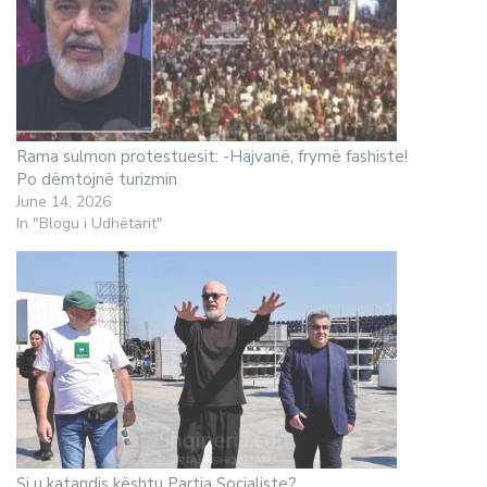
Rama sulmon protestuesit: -Hajvanë, frymë fashiste!
Po dëmtojnë turizmin
June 14, 2026
In "Blogu i Udhëtarit"
Si u katandis kështu Partia Socialiste?