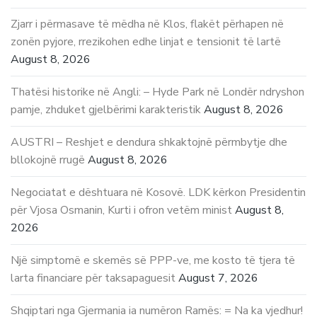
Zjarr i përmasave të mëdha në Klos, flakët përhapen në
zonën pyjore, rrezikohen edhe linjat e tensionit të lartë
August 8, 2026
Thatësi historike në Angli: – Hyde Park në Londër ndryshon
pamje, zhduket gjelbërimi karakteristik
August 8, 2026
AUSTRI – Reshjet e dendura shkaktojnë përmbytje dhe
bllokojnë rrugë
August 8, 2026
Negociatat e dështuara në Kosovë. LDK kërkon Presidentin
për Vjosa Osmanin, Kurti i ofron vetëm minist
August 8,
2026
Një simptomë e skemës së PPP-ve, me kosto të tjera të
larta financiare për taksapaguesit
August 7, 2026
Shqiptari nga Gjermania ia numëron Ramës: = Na ka vjedhur!