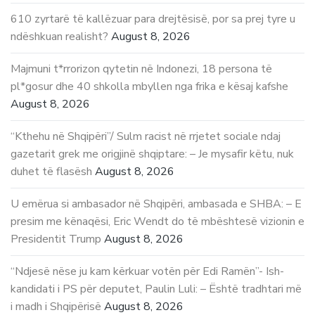
610 zyrtarë të kallëzuar para drejtësisë, por sa prej tyre u
ndëshkuan realisht?
August 8, 2026
Majmuni t*rrorizon qytetin në Indonezi, 18 persona të
pl*gosur dhe 40 shkolla mbyllen nga frika e kësaj kafshe
August 8, 2026
“Kthehu në Shqipëri”/ Sulm racist në rrjetet sociale ndaj
gazetarit grek me origjinë shqiptare: – Je mysafir këtu, nuk
duhet të flasësh
August 8, 2026
U emërua si ambasador në Shqipëri, ambasada e SHBA: – E
presim me kënaqësi, Eric Wendt do të mbështesë vizionin e
Presidentit Trump
August 8, 2026
“Ndjesë nëse ju kam kërkuar votën për Edi Ramën”- Ish-
kandidati i PS për deputet, Paulin Luli: – Është tradhtari më
i madh i Shqipërisë
August 8, 2026