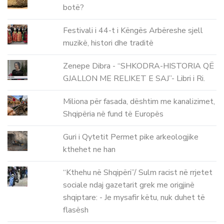
botë?
Festivali i 44-t i Këngës Arbëreshe sjell
muzikë, histori dhe traditë
Zenepe Dibra - “SHKODRA-HISTORIA QË
GJALLON ME RELIKET E SAJ”- Libri i Ri.
Miliona për fasada, dështim me kanalizimet,
Shqipëria në fund të Europës
Guri i Qytetit Permet pike arkeologjike
kthehet ne han
“Kthehu në Shqipëri”/ Sulm racist në rrjetet
sociale ndaj gazetarit grek me origjinë
shqiptare: - Je mysafir këtu, nuk duhet të
flasësh