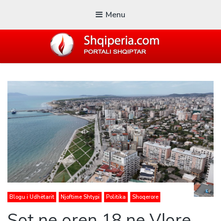
Menu
SHQIPERIA.COM
Blogu i ShqiperiaCom
Blogu i Udhëtarit
Njoftime Shtypi
Politika
Shoqerore
Sot ne oren 18 ne Vlore