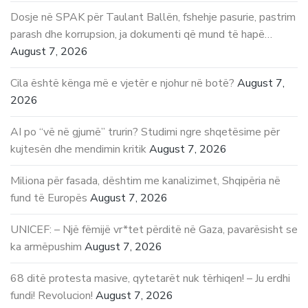
Dosje në SPAK për Taulant Ballën, fshehje pasurie, pastrim
parash dhe korrupsion, ja dokumenti që mund të hapë…
August 7, 2026
Cila është kënga më e vjetër e njohur në botë?
August 7,
2026
AI po “vë në gjumë” trurin? Studimi ngre shqetësime për
kujtesën dhe mendimin kritik
August 7, 2026
Miliona për fasada, dështim me kanalizimet, Shqipëria në
fund të Europës
August 7, 2026
UNICEF: – Një fëmijë vr*tet përditë në Gaza, pavarësisht se
ka armëpushim
August 7, 2026
68 ditë protesta masive, qytetarët nuk tërhiqen! – Ju erdhi
fundi! Revolucion!
August 7, 2026