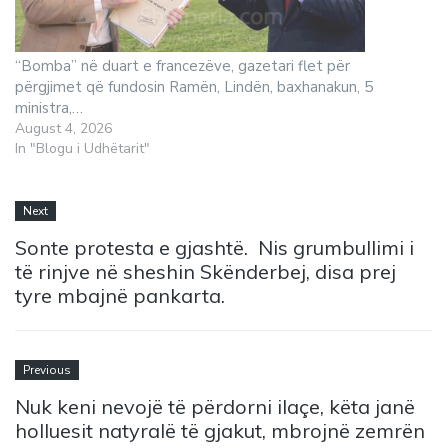
“Bomba” në duart e francezëve, gazetari flet për
përgjimet që fundosin Ramën, Lindën, baxhanakun, 5
ministra,…
August 4, 2026
In "Blogu i Udhëtarit"
Next
Sonte protesta e gjashtë. Nis grumbullimi i
të rinjve në sheshin Skënderbej, disa prej
tyre mbajnë pankarta.
Previous
Nuk keni nevojë të përdorni ilaçe, këta janë
holluesit natyralë të gjakut, mbrojnë zemrën