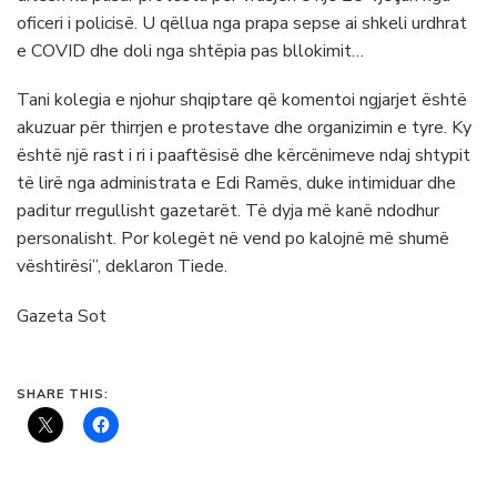
oficeri i policisë. U qëllua nga prapa sepse ai shkeli urdhrat
e COVID dhe doli nga shtëpia pas bllokimit…
Tani kolegia e njohur shqiptare që komentoi ngjarjet është
akuzuar për thirrjen e protestave dhe organizimin e tyre. Ky
është një rast i ri i paaftësisë dhe kërcënimeve ndaj shtypit
të lirë nga administrata e Edi Ramës, duke intimiduar dhe
paditur rregullisht gazetarët. Të dyja më kanë ndodhur
personalisht. Por kolegët në vend po kalojnë më shumë
vështirësi”, deklaron Tiede.
Gazeta Sot
SHARE THIS: