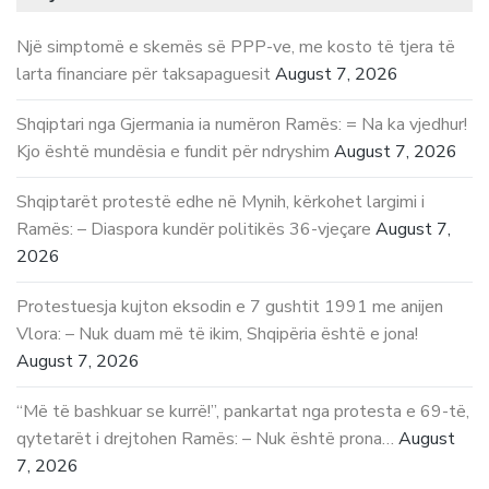
Një simptomë e skemës së PPP-ve, me kosto të tjera të
larta financiare për taksapaguesit
August 7, 2026
Shqiptari nga Gjermania ia numëron Ramës: = Na ka vjedhur!
Kjo është mundësia e fundit për ndryshim
August 7, 2026
Shqiptarët protestë edhe në Mynih, kërkohet largimi i
Ramës: – Diaspora kundër politikës 36-vjeçare
August 7,
2026
Protestuesja kujton eksodin e 7 gushtit 1991 me anijen
Vlora: – Nuk duam më të ikim, Shqipëria është e jona!
August 7, 2026
“Më të bashkuar se kurrë!”, pankartat nga protesta e 69-të,
qytetarët i drejtohen Ramës: – Nuk është prona…
August
7, 2026