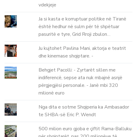
vdekjeje
Ja si kasta e korruptuar politike në Tiranë
është hedhur në sulm për të shpëtuar
pasuritë e tyre, Grid Rroji zbulon…
Ju kujtohet Pavlina Mani, aktorja e teatrit
dhe kinemase shqiptare. -
Behgjet Pacolli: - Zyrtarët sillen me
indiferencë, sepse ata nuk mbajnë asnjë
përgjegjësi personale. - Janë mbi 320
milionë euro
Nga dita e sotme Shqiperia ka Ambasador
te SHBA-së Eric P. Wendt
500 milion euro gjoba e çiftit Rama-Balluku
për shqiptarët, pas 200 milionëve të