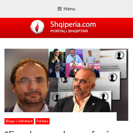
Menu
SHQIPERIA.COM
Blogu i ShqiperiaCom
Blogu i Udhëtarit
Politika