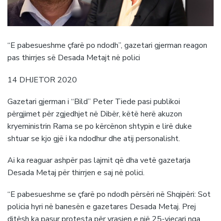
“E pabesueshme çfarë po ndodh”, gazetari gjerman reagon
pas thirrjes së Desada Metajt në polici
14 DHJETOR 2020
Gazetari gjerman i “Bild” Peter Tiede pasi publikoi
përgjimet për zgjedhjet në Dibër, këtë herë akuzon
kryeministrin Rama se po kërcënon shtypin e lirë duke
shtuar se kjo gjë i ka ndodhur dhe atij personalisht.
Ai ka reaguar ashpër pas lajmit që dha vetë gazetarja
Desada Metaj për thirrjen e saj në polici.
“E pabesueshme se çfarë po ndodh përsëri në Shqipëri: Sot
policia hyri në banesën e gazetares Desada Metaj. Prej
ditësh ka pasur protesta për vrasjen e një 25-vjeçari nga