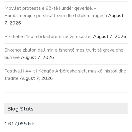
Mbyllet protesta e 68-të kundër qeverisë. –
Paralajmërojnë përshkallëzim dhe bllokim rrugësh
August
7, 2026
Rikthehet ‘Iso mbi kalldrëm’ në Gjirokastër
August 7, 2026
Shkenca zbulon dallimin e fshehtë mes trurit të grave dhe
burrave
August 7, 2026
Festivali i 44-t i Këngës Arbëreshe sjell muzikë, histori dhe
traditë
August 7, 2026
Blog Stats
1,617,095 hits