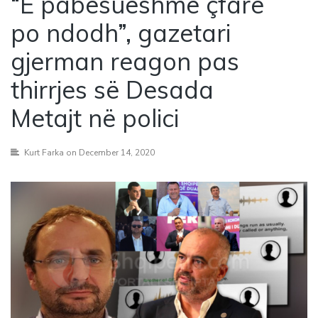
“E pabesueshme çfarë
po ndodh”, gazetari
gjerman reagon pas
thirrjes së Desada
Metajt në polici
Kurt Farka
on December 14, 2020