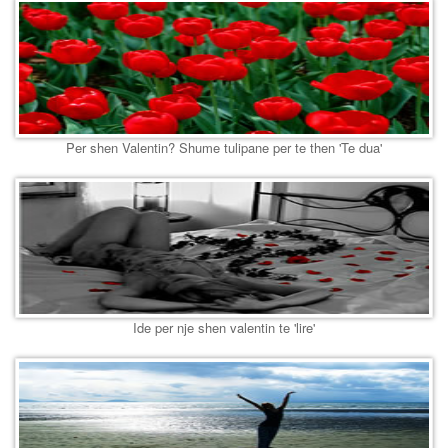
Per shen Valentin? Shume tulipane per te then 'Te dua'
Ide per nje shen valentin te 'lire'