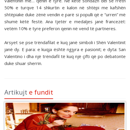
Valentinin me… qenin e tyre. Në këtë sondazh del se rreth
50% e turqve 14 shkurtin e kalon në shtëpi me kafshën
shtëpiake duke zënë vendin e parë si populli që e “urren” më
shumë këtë festë. Ana tjetër e medaljes janë francezët:
vetëm 10% e tyre preferon qenin në vend të partneres.
Arsyet se pse trëndafilat e kuq janë simboli i Shën Valentinit
janë dy. E para: e kuqja është ngjyra e pasionit; e dyta: San
Valentino i dha një trëndafil të kuq një çifti që po debatonte
duke shuar sherrin.
Artikujt
e fundit