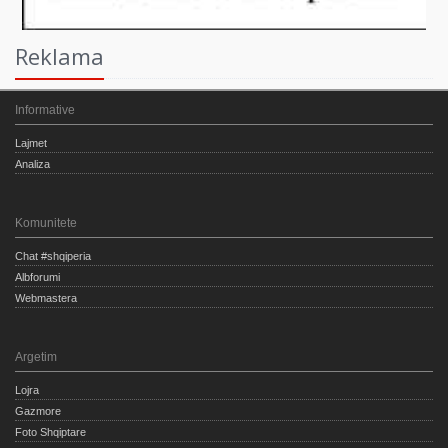
Reklama
Informative
Lajmet
Analiza
Komunitete
Chat #shqiperia
Albforumi
Webmastera
Argetim
Lojra
Gazmore
Foto Shqiptare