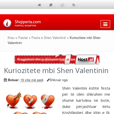
Shfaq
menun
Kreu
»
Festat
»
Festa e Shen Valentinit
» Kuriozitete mbi Shen
Valentinin
Kuriozitete mbi Shen Valentinin
Botuar:
15 vite më parë
Shkruar nga:
Shën Valentini është festa
për të cilën shkruhen më
shumë kartolina në botë,
duke përjashtuar këtu
Krishtlindjet dhe Vitin e Ri.