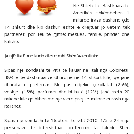
Në Shtetet e Bashkuara të
Amerikës shkëmbehen 1
miliardë fraza dashurie çdo
14 shkurt dhe kjo dashuri është e drejtuar jo vetëm tek
partnerët, por tek të gjithë: mësues, fëmijë, prindër dhe
kafshë.
Ja një listë me kuriozitete mbi Shën Valentinin:
Sipas një sondazhi të vitit të kaluar në Itali nga Coldiretti,
48% e të dashuruarve dhurojnë në 14 shkurt lule, që janë
dhurata e preferuar. Më pas ndjekin çokollatat (25%),
veshjet (15%), parfumet dhe bizhutë (12%). Janë rreth 20
milionë lule që blihen me një vlerë prej 75 milionë eurosh nga
italianët.
Sipas një sondazhi të ‘Reuters’ të vitit 2010, 1/5 e 24 mijë
personave të intervistuar preferonin ta kalonin Shën