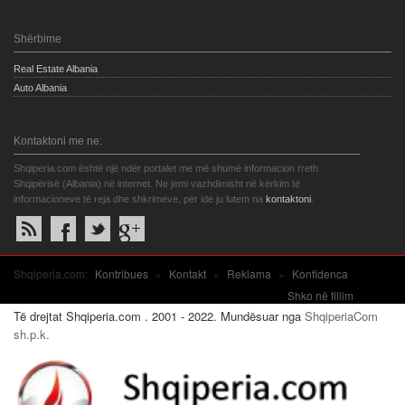
Shërbime
Real Estate Albania
Auto Albania
Kontaktoni me ne:
Shqiperia.com është një ndër portalet me më shumë informacion rreth
Shqipërisë (Albania) në internet. Ne jemi vazhdimisht në kërkim të
informacioneve të reja dhe shkrimeve, për ide ju lutem na
kontaktoni
.
Shqiperia.com:
Kontribues
»
Kontakt
»
Reklama
»
Konfidenca
Shko në fillim
Të drejtat Shqiperia.com . 2001 - 2022. Mundësuar nga
ShqiperiaCom
sh.p.k.