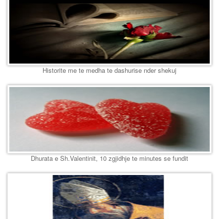
Historite me te medha te dashurise nder shekuj
Dhurata e Sh.Valentinit, 10 zgjidhje te minutes se fundit