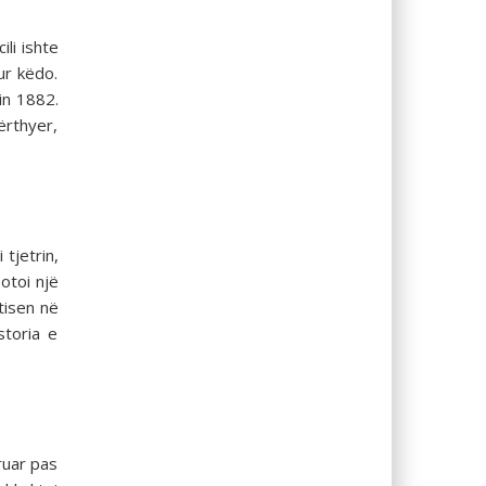
ili ishte
ur këdo.
in 1882.
ërthyer,
tjetrin,
otoi një
tisen në
storia e
ruar pas