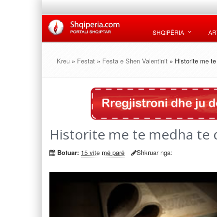
SHQIPËRIA
AR
Kreu
»
Festat
»
Festa e Shen Valentinit
» Historite me t
Historite me te medha te 
Botuar:
15 vite më parë
Shkruar nga: