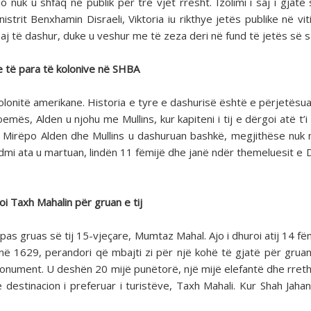
 nuk u shfaq në publik për tre vjet rresht. Izolimi i saj i gjatë 
nistrit Benxhamin Disraeli, Viktoria iu rikthye jetës publike në vi
 saj të dashur, duke u veshur me të zeza deri në fund të jetës së s
ve të para të kolonive në SHBA
olonitë amerikane. Historia e tyre e dashurisë është e përjetësua
mës, Alden u njohu me Mullins, kur kapiteni i tij e dërgoi atë t’i
. Mirëpo Alden dhe Mullins u dashuruan bashkë, megjithëse nuk
ndmi ata u martuan, lindën 11 fëmijë dhe janë ndër themeluesit e 
i Taxh Mahalin për gruan e tij
pas gruas së tij 15-vjeçare, Mumtaz Mahal. Ajo i dhuroi atij 14 fë
 në 1629, perandori që mbajti zi për një kohë të gjatë për gruan 
monument. U deshën 20 mijë punëtorë, një mijë elefantë dhe rreth
 destinacion i preferuar i turistëve, Taxh Mahali. Kur Shah Jahan