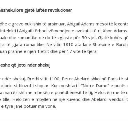
ëshekullore gjatë luftës revolucionar
dhe e grave nuk ishin të arsimuar, Abigail Adams mësoi të lexont
ntelekti i Abigail tërhoqi vëmendjen e avokatit të ri, Xhon Adams
ektuale dhe romantike që do të zgjaste për 50 vjet. Gjatë kohës 
 letra të gjata romantike. Në vitin 1810 ata lanë Shtëpinë e Bard
 praninë e njëri-tjetrit dhe për 17 vite të tjera.
eshe që jetoi ndër shekuj
r ndër shekuj. Rrethi vitit 1100, Peter Abelard shkoi në Paris të s
acionin si filozof i shquar. Kur meshtari i “Notre Dame” e punësoi
ua marrëzisht me mbesën e punëdhënësit të tij, Heloizën me të ci
 tillë, Heloizën e mbyllën në një kuvend dhe Abelardi vendosi 
t e tyre janë botuar më vonë.