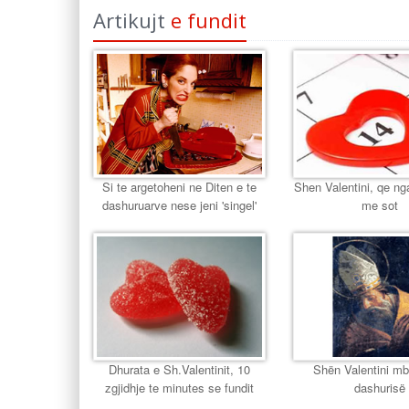
Artikujt
e fundit
Si te argetoheni ne Diten e te
Shen Valentini, qe nga
dashuruarve nese jeni 'singel'
me sot
Dhurata e Sh.Valentinit, 10
Shën Valentini mbr
zgjidhje te minutes se fundit
dashurisë