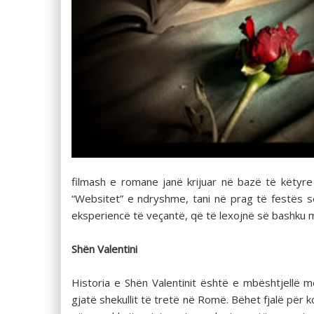
filmash e romane janë krijuar në bazë të këty
“Websitet” e ndryshme, tani në prag të festës së
eksperiencë të veçantë, që të lexojnë së bashku 
Shën Valentini
Historia e Shën Valentinit është e mbështjellë me 
gjatë shekullit të tretë në Romë. Bëhet fjalë për k