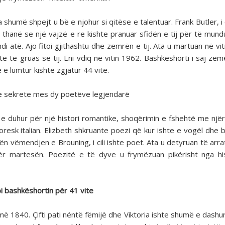
 shumë shpejt u bë e njohur si qitëse e talentuar. Frank Butler, i c
 thanë se një vajzë e re kishte pranuar sfidën e tij për të mund
di atë. Ajo fitoi gjithashtu dhe zemrën e tij. Ata u martuan në vit
të të gruas së tij. Eni vdiq në vitin 1962. Bashkëshorti i saj zem
e lumtur kishte zgjatur 44 vite.
rie sekrete mes dy poetëve legjendarë
 duhur për një histori romantike, shoqërimin e fshehtë me njëri 
oresk italian. Elizbeth shkruante poezi që kur ishte e vogël dhe b
ën vëmendjen e Brouning, i cili ishte poet. Ata u detyruan të arra
 për martesën. Poezitë e të dyve u frymëzuan pikërisht nga hi
i bashkëshortin për 41 vite
më 1840. Çifti pati nëntë fëmijë dhe Viktoria ishte shumë e dashu