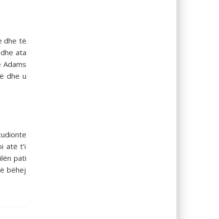
e dhe të
 dhe ata
që Adams
hë dhe u
tudionte
 atë t’i
lën pati
të bëhej