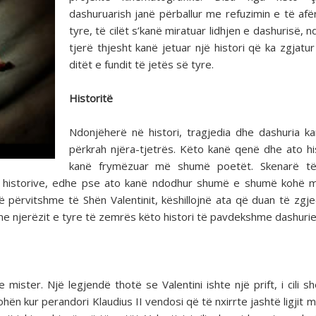
dashuruarish janë përballur me refuzimin e të af
tyre, të cilët s’kanë miratuar lidhjen e dashurisë, 
tjerë thjesht kanë jetuar një histori që ka zgjatur
ditët e fundit të jetës së tyre.
Historitë
Ndonjëherë në histori, tragjedia dhe dashuria k
përkrah njëra-tjetrës. Këto kanë qenë dhe ato hi
kanë frymëzuar më shumë poetët. Skenarë të
re historive, edhe pse ato kanë ndodhur shumë e shumë kohë 
 përvitshme të Shën Valentinit, këshillojnë ata që duan të zgje
me njerëzit e tyre të zemrës këto histori të pavdekshme dashurie
mister. Një legjendë thotë se Valentini ishte një prift, i cili s
ohën kur perandori Klaudius II vendosi që të nxirrte jashtë ligjit 