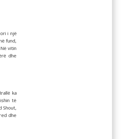
ori i një
në fund,
Në vitin
bërë dhe
rallë ka
ishin të
d Shout,
fred dhe