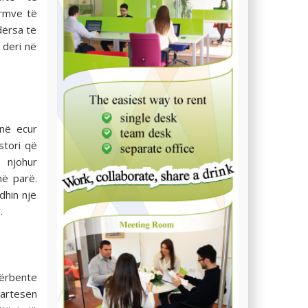
ërmve të
ndërsa të
 deri në
anë ecur
stori që
 njohur
më parë.
dhin një
.
hërbente
martesën