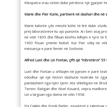
Kleopatra vrau veten duke përdorur një gjarpër h
Marie dhe Pier Kurie, partnerë në dashuri dhe në
Marie kalonte çdo minutë kohë të lirë duke studiuar
prej laboratorëve ku ajo punonte. Ai i bëri asaj 
në vitin 1895 dhe filluan kështu lidhjen e tyre t
1903 fituan çmimin Nobel. Kur Pier vdiq në vi
mësuesja e parë femër në Sorbonë.
Alfred Lunt dhe Lin Fontan, çifti që “mbretëroi” 55
Lunt dhe Fontan u shfaqën në pjesën e parë teatr
ndodhur që një histori dashurie teatrale të zgj
pandashëm nga njëri tjetri. Ata shkëlqyen në Bro
Terenc Ratigan dhe Noel Kouard, vepra madhore e të
Lin u larguan nga skena në vitin 1958.
Eni Oaklei dhe Frenk Batler, gjuajtësit e talentua