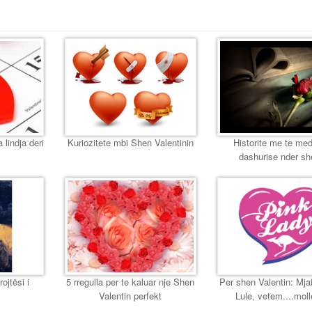
 lindja deri
Kuriozitete mbi Shen Valentinin
Historite me te me
dashurise nder sh
ojtësi i
5 rregulla per te kaluar nje Shen
Per shen Valentin: Mj
Valentin perfekt
Lule, vetem....moll