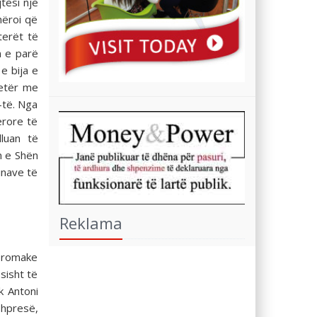
jtësi një
dhëroi që
terët të
n e parë
e bija e
letër me
7-të. Nga
ërore të
lluan të
n e Shën
linave të
Reklama
ë romake
sisht të
k Antoni
shpresë,