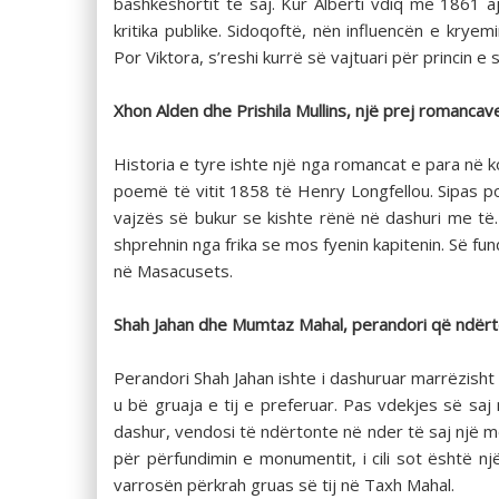
bashkëshortit të saj. Kur Alberti vdiq më 1861 ajo
kritika publike. Sidoqoftë, nën influencën e kryemi
Por Viktora, s’reshi kurrë së vajtuari për princin e
Xhon Alden dhe Prishila Mullins, një prej romanca
Historia e tyre ishte një nga romancat e para në k
poemë të vitit 1858 të Henry Longfellou. Sipas poe
vajzës së bukur se kishte rënë në dashuri me të
shprehnin nga frika se mos fyenin kapitenin. Së fu
në Masacusets.
Shah Jahan dhe Mumtaz Mahal, perandori që ndërto
Perandori Shah Jahan ishte i dashuruar marrëzisht 
u bë gruaja e tij e preferuar. Pas vdekjes së saj
dashur, vendosi të ndërtonte në nder të saj një 
për përfundimin e monumentit, i cili sot është një
varrosën përkrah gruas së tij në Taxh Mahal.