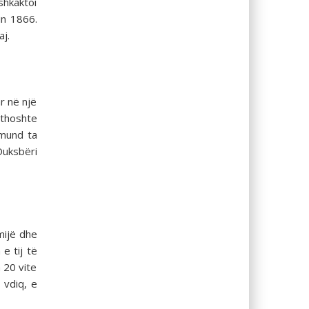
shkaktoi
tin 1866.
aj.
r në një
 thoshte
 mund ta
Duksbëri
mijë dhe
e tij të
 20 vite
 vdiq, e