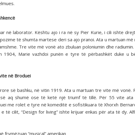
elmues.
 shkencë
 në laborator. Kështu ajo i ra në sy Pier Kurie, i cili ishte drejt
propozime të shumta martese deri sa ajo pranoi. Ata u martuan më 
ë famshme. Tre vite më vonë ato zbuluan poloniumin dhe radiumin. 
tin 1904, Marie vazhdoi punën e tyre të përbashkët duke u 
 vite në Broduei
ore së bashku, në vitin 1919. Ata u martuan tre vite më vonë. R
asë aq shumë ose të ketë një triumf të tillë. Për 55 vite ata 
duei me rolet e tyre në komeditë e sofistikuara të Xhorxh Bernar
 cilit, “Design for living” ishte krijuar enkas për ata të dy. Al
r që frymëzuan “musical” amerikan