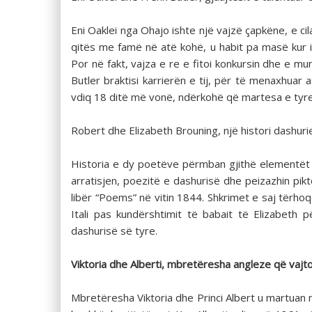
Eni Oaklei nga Ohajo ishte një vajzë çapkëne, e cila
qitës me famë në atë kohë, u habit pa masë kur i
Por në fakt, vajza e re e fitoi konkursin dhe e mun
Butler braktisi karrierën e tij, për të menaxhuar a
vdiq 18 ditë më vonë, ndërkohë që martesa e tyre 
Robert dhe Elizabeth Brouning, një histori dashu
Historia e dy poetëve përmban gjithë elementët e
arratisjen, poezitë e dashurisë dhe peizazhin pikt
libër “Poems” në vitin 1844. Shkrimet e saj tërhoq
Itali pas kundërshtimit të babait të Elizabeth
dashurisë së tyre.
Viktoria dhe Alberti, mbretëresha angleze që vajto
Mbretëresha Viktoria dhe Princi Albert u martuan 