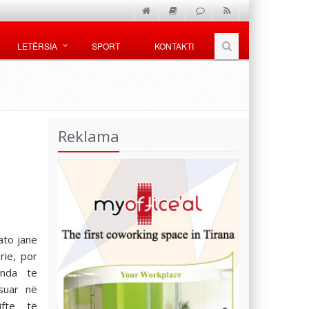
LETËRSIA
SPORT
KONTAKTI
Reklama
ato janë
rie, por
enda të
suar në
ifte të