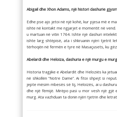
Abigail dhe Xhon Adams, një histori dashurie gjysm
Edhe pse ajo jetoi në një kohë, kur pjesa më e ma
ishte në kontakt me ngjarjet e momentit në vend. I
u martuan në vitin 1764. Ishte një dashuri intel
ishte larg shtëpisë, ata i shkruanin njëri tjetrit
tërhoqën në fermën e tyre në Masaçusets, ku gëzuan
Abelardi dhe Heloiza, dashuria e një murgu e murg
Historia tragjike e Abelardit dhe Heloziës ka jetua
në shkollën “Notre Dame”. Ai fitoi shpejt si reput
jepte mësim mbesës së tij, Heloizës, ai u dashur
dhe një fëmijë. Mirëpo pasi u mor vesh një gjë e
murg. Ata vazhduan ta donin njëri tjetrin dhe letra