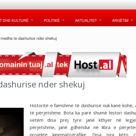
T DHE KULTURË
POLITIKË
AKTUALITET
ARGËTIM
e medha te dashurise nder shekuj
dashurise nder shekuj
Historitë e famshme të dashurisë nuk kanë kohë, 
të përjetshme. Bota ka parë shumë histori dashu
vetëm disa prej tyre janë kthyer në legj
përjetshme, janë gdhendur në libra e përjetë
projekte kinematografike. Disa nga këto ç