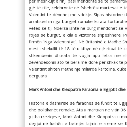
për meshkujt e rinj, pasi mendonte se të pamartuari
gjë të tillë, celebronte në fshehtësi martesat e të
Valentini të dënohej me vdekje. Sipas historive 
arratiseshin nga burgjet romake ku ata torturohes
vetes së tij. Ndërsa ishte në burg mendohet se Va
rojës së burgut, e cila e vizitonte shpeshherë. 
firmën “Nga Valentini yt”. Në Britaninë e Madhe Shën
mesi i shekullit të 18-të u kthye në një ritual t
shkëmbenin dhurata të vogla apo letra me shkri
zëvendësonin ato të bëra me dorë për shkak të p
Valentinit shiten rrethe një miliardë kartolina, duk
dërguara.
Mark Antoni dhe Kleopatra Faraonia e Egjiptit dhe
Historia e dashurisë së faraones së fundit të Egj
dhe politikanët romakë. Ata u martuan në vitin 36 
gjitha rreziqeve, Mark Antoni dhe Kleopatra u mart
dëgjoi në fushën e betejës lajmin e rremë se K