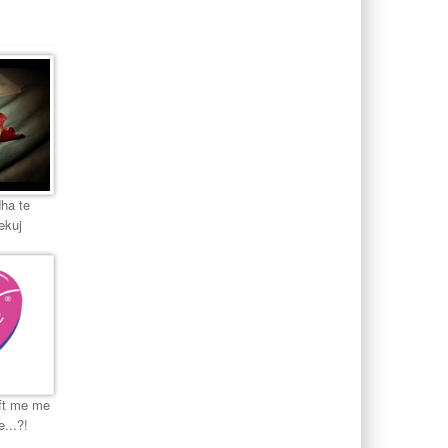
dha te
ekuj
aft me me
e...?!