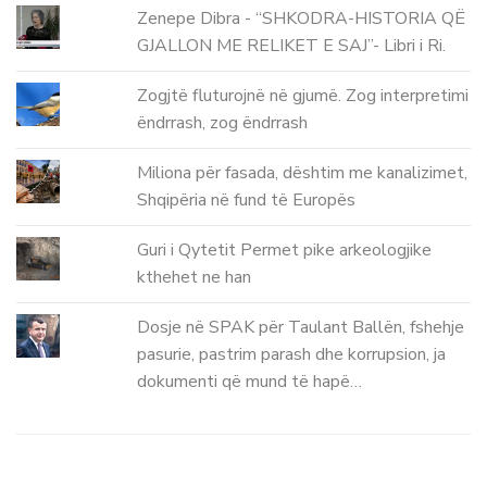
Zenepe Dibra - “SHKODRA-HISTORIA QË
GJALLON ME RELIKET E SAJ”- Libri i Ri.
Zogjtë fluturojnë në gjumë. Zog interpretimi
ëndrrash, zog ëndrrash
Miliona për fasada, dështim me kanalizimet,
Shqipëria në fund të Europës
Guri i Qytetit Permet pike arkeologjike
kthehet ne han
Dosje në SPAK për Taulant Ballën, fshehje
pasurie, pastrim parash dhe korrupsion, ja
dokumenti që mund të hapë…