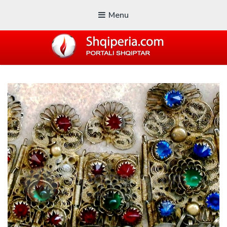
Menu
SHQIPERIA.COM
Blogu i ShqiperiaCom