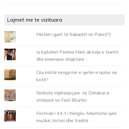
Lajmet me te vizituara
Misteri i gurit te Kabashit ne Puke(!?)
Ju kujtohet Pavlina Mani, aktorja e teatrit
dhe kinemase shqiptare. -
Cila është kënga më e vjetër e njohur në
botë?
Simbole mijëravjeçare ne Oxhakun e
shtëpisë se Fazli Bllatës
Festivali i 44-t i Këngës Arbëreshe sjell
muzikë, histori dhe traditë