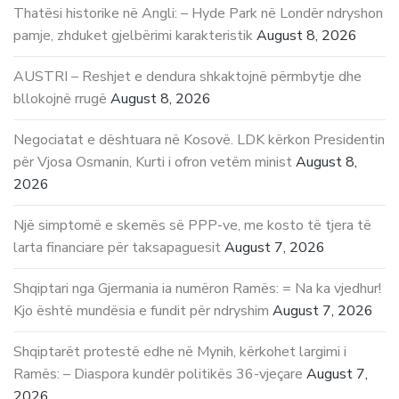
Thatësi historike në Angli: – Hyde Park në Londër ndryshon
pamje, zhduket gjelbërimi karakteristik
August 8, 2026
AUSTRI – Reshjet e dendura shkaktojnë përmbytje dhe
bllokojnë rrugë
August 8, 2026
Negociatat e dështuara në Kosovë. LDK kërkon Presidentin
për Vjosa Osmanin, Kurti i ofron vetëm minist
August 8,
2026
Një simptomë e skemës së PPP-ve, me kosto të tjera të
larta financiare për taksapaguesit
August 7, 2026
Shqiptari nga Gjermania ia numëron Ramës: = Na ka vjedhur!
Kjo është mundësia e fundit për ndryshim
August 7, 2026
Shqiptarët protestë edhe në Mynih, kërkohet largimi i
Ramës: – Diaspora kundër politikës 36-vjeçare
August 7,
2026