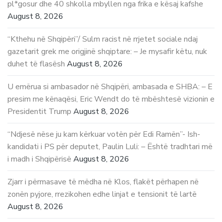
pl*gosur dhe 40 shkolla mbyllen nga frika e kësaj kafshe
August 8, 2026
“Kthehu në Shqipëri”/ Sulm racist në rrjetet sociale ndaj
gazetarit grek me origjinë shqiptare: – Je mysafir këtu, nuk
duhet të flasësh
August 8, 2026
U emërua si ambasador në Shqipëri, ambasada e SHBA: – E
presim me kënaqësi, Eric Wendt do të mbështesë vizionin e
Presidentit Trump
August 8, 2026
“Ndjesë nëse ju kam kërkuar votën për Edi Ramën”- Ish-
kandidati i PS për deputet, Paulin Luli: – Është tradhtari më
i madh i Shqipërisë
August 8, 2026
Zjarr i përmasave të mëdha në Klos, flakët përhapen në
zonën pyjore, rrezikohen edhe linjat e tensionit të lartë
August 8, 2026