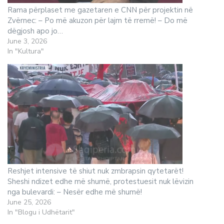
Rama përplaset me gazetaren e CNN për projektin në
Zvërnec: – Po më akuzon për lajm të rremë! – Do më
dëgjosh apo jo…
June 3, 2026
In "Kultura"
Reshjet intensive të shiut nuk zmbrapsin qytetarët!
Sheshi ndizet edhe më shumë, protestuesit nuk lëvizin
nga bulevardi: – Nesër edhe më shumë!
June 25, 2026
In "Blogu i Udhëtarit"