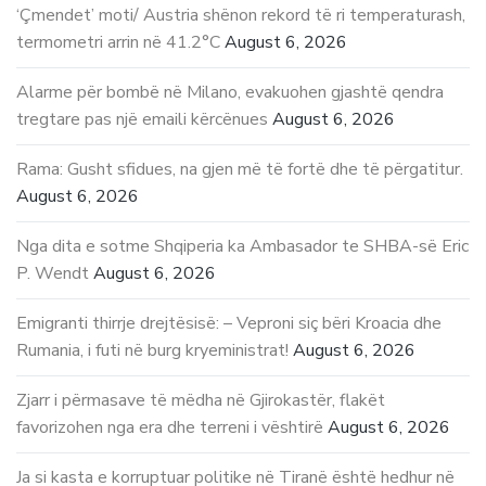
‘Çmendet’ moti/ Austria shënon rekord të ri temperaturash,
termometri arrin në 41.2°C
August 6, 2026
Alarme për bombë në Milano, evakuohen gjashtë qendra
tregtare pas një emaili kërcënues
August 6, 2026
Rama: Gusht sfidues, na gjen më të fortë dhe të përgatitur.
August 6, 2026
Nga dita e sotme Shqiperia ka Ambasador te SHBA-së Eric
P. Wendt
August 6, 2026
Emigranti thirrje drejtësisë: – Veproni siç bëri Kroacia dhe
Rumania, i futi në burg kryeministrat!
August 6, 2026
Zjarr i përmasave të mëdha në Gjirokastër, flakët
favorizohen nga era dhe terreni i vështirë
August 6, 2026
Ja si kasta e korruptuar politike në Tiranë është hedhur në