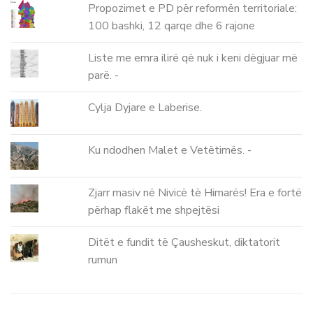
Propozimet e PD për reformën territoriale:
100 bashki, 12 qarqe dhe 6 rajone
Liste me emra ilirë që nuk i keni dëgjuar më
parë. -
Cylja Dyjare e Laberise.
Ku ndodhen Malet e Vetëtimës. -
Zjarr masiv në Nivicë të Himarës! Era e fortë
përhap flakët me shpejtësi
Ditët e fundit të Çausheskut, diktatorit
rumun