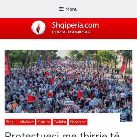
Menu
SHQIPERIA.COM
Blogu i ShqiperiaCom
Blogu i Udhëtarit
Kultura
Politika
Shoqerore
Protestuesi me thirrje të