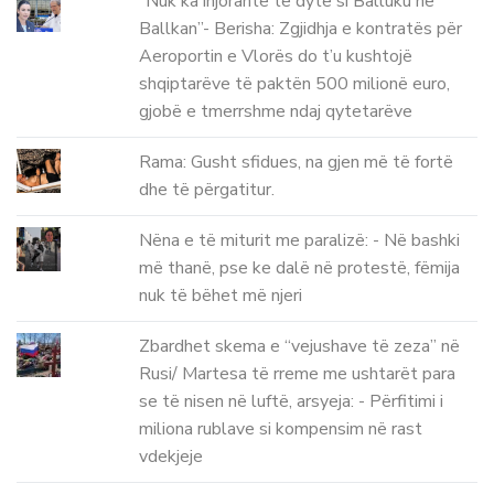
“Nuk ka injorante të dytë si Balluku në
Ballkan”- Berisha: Zgjidhja e kontratës për
Aeroportin e Vlorës do t’u kushtojë
shqiptarëve të paktën 500 milionë euro,
gjobë e tmerrshme ndaj qytetarëve
Rama: Gusht sfidues, na gjen më të fortë
dhe të përgatitur.
Nëna e të miturit me paralizë: - Në bashki
më thanë, pse ke dalë në protestë, fëmija
nuk të bëhet më njeri
Zbardhet skema e “vejushave të zeza” në
Rusi/ Martesa të rreme me ushtarët para
se të nisen në luftë, arsyeja: - Përfitimi i
miliona rublave si kompensim në rast
vdekjeje