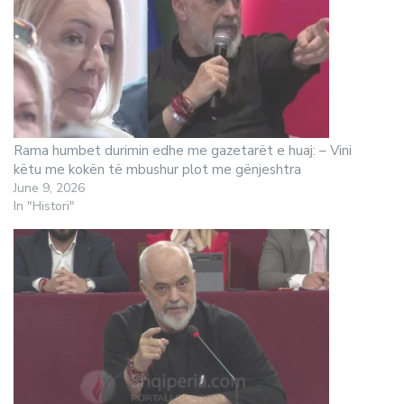
Rama humbet durimin edhe me gazetarët e huaj: – Vini
këtu me kokën të mbushur plot me gënjeshtra
June 9, 2026
In "Histori"