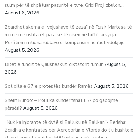
sulm për të shpëtuar pasuritë e tyre, Grid Rroji zbulon…
August 6, 2026
Zbardhet skema e “vejushave të zeza” në Rusi/ Martesa të
rreme me ushtarët para se të nisen në luftë, arsyeja: –
Përfitimi i miliona rublave si kompensim në rast vdekjeje
August 5, 2026
Ditët e fundit të Çausheskut, diktatorit rumun
August 5,
2026
Sot dita e 67 e protestës kundër Ramës
August 5, 2026
Sherif Bundo: – Politika kundër fshatit. A po gabojmë
përsëri?
August 5, 2026
“Nuk ka injorante të dytë si Balluku në Ballkan”- Berisha:
Zgjidhja e kontratës për Aeroportin e Vlorës do t’u kushtojë
shqiptarëve të paktën 500 milionë euro, gjobë e