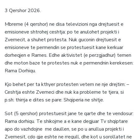
3 Qershor 2026.
Mbreme (4 qershor) ne disa televizioni nga drejtuesit e
emisioneve shtrohej ceshtja: po te anulohet projekti i
Zvernecit, a shuhet protesta. Nuk guconin drejtuesit e
emisioneve te permendin se protestuesit kane kerkuar
dorheqjen e Rames. Edhe aktivistet (e perzgjadhur) temen
dhe moton baze te protestes nuk e permendnin kerekesen:
Rama Dorhiqu.
Kjo behet per ta kthyer protesten vetem ne nje drejtim: –
Ceshtja eshte Zverneci dhe nuk ka probleme te tjera, si
p.sh: thirrja e dites se pare: Shqiperia ne shitje.
Sot (5 qershor) protestuesit jane te qarte dhe te vendosur:
Rama dorhiqu. Te shikojme a e kane degjuar Tv shqiptare
apo do vazhdojne me daullen, se po u anullua projekti i
Zvernesit, cdo gje eshte ne rregull, dhe kot u sorollatet ne