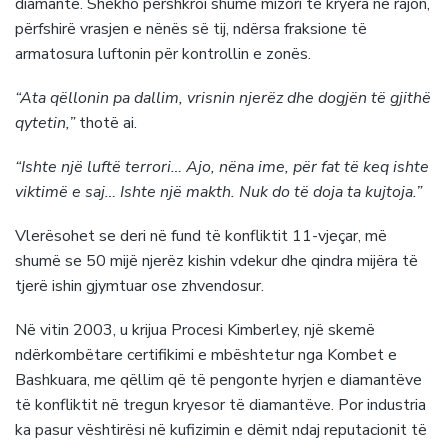
diamantë. Shekho përshkroi shumë mizori të kryera në rajon,
përfshirë vrasjen e nënës së tij, ndërsa fraksione të
armatosura luftonin për kontrollin e zonës.
“Ata qëllonin pa dallim, vrisnin njerëz dhe dogjën të gjithë
qytetin,”
thotë ai.
“Ishte një luftë terrori… Ajo, nëna ime, për fat të keq ishte
viktimë e saj… Ishte një makth. Nuk do të doja ta kujtoja.”
Vlerësohet se deri në fund të konfliktit 11-vjeçar, më
shumë se 50 mijë njerëz kishin vdekur dhe qindra mijëra të
tjerë ishin gjymtuar ose zhvendosur.
Në vitin 2003, u krijua Procesi Kimberley, një skemë
ndërkombëtare certifikimi e mbështetur nga Kombet e
Bashkuara, me qëllim që të pengonte hyrjen e diamantëve
të konfliktit në tregun kryesor të diamantëve. Por industria
ka pasur vështirësi në kufizimin e dëmit ndaj reputacionit të