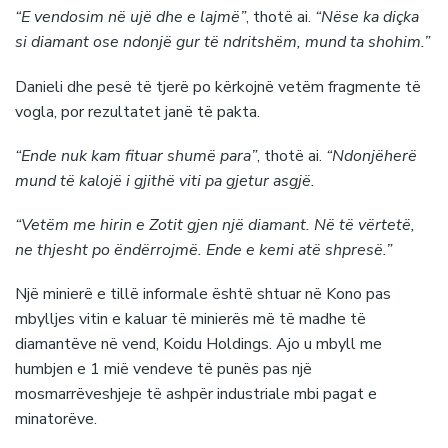
“E vendosim në ujë dhe e lajmë”
, thotë ai.
“Nëse ka diçka
si diamant ose ndonjë gur të ndritshëm, mund ta shohim.”
Danieli dhe pesë të tjerë po kërkojnë vetëm fragmente të
vogla, por rezultatet janë të pakta.
“Ende nuk kam fituar shumë para”
, thotë ai.
“Ndonjëherë
mund të kalojë i gjithë viti pa gjetur asgjë.
“Vetëm me hirin e Zotit gjen një diamant. Në të vërtetë,
ne thjesht po ëndërrojmë. Ende e kemi atë shpresë.”
Një minierë e tillë informale është shtuar në Kono pas
mbylljes vitin e kaluar të minierës më të madhe të
diamantëve në vend, Koidu Holdings. Ajo u mbyll me
humbjen e 1 mië vendeve të punës pas një
mosmarrëveshjeje të ashpër industriale mbi pagat e
minatorëve.