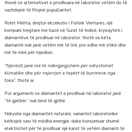
thonë se alternativat e prodhuara në laborator vetëm do të
vazhdojnë të fitojnë popullaritet.
Rohit Mehta, drejtor ekzekutiv i Forlink Ventures, një
kompani tregtare me bazë në Surat të Indisë, kryeqyteti i
diamantëve të prodhuar në laborator, thotë se këta
diamantë nuk janë vetëm më të lirë, por edhe më etikë dhe
më të mirë për mjedisin.
“Njerëzit janë më të ndërgjegjshëm për ndryshimet
klimatike dhe për nxjerrjen e tepërt të burimeve nga
toka”
, thotë ai.
Por argumenti se diamantët e prodhuar në laborator janë
“të gjelbër” nuk bind të gjithë.
Ndryshe nga diamantët natyralë, variantet laboratorike
kërkojnë sasi të mëdha energjie, duke konsumuar shumë
elektricitet për të prodhuar një karat të vetëm diamanti të