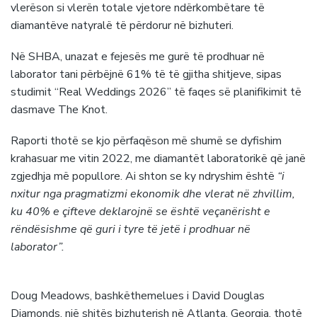
vlerëson si vlerën totale vjetore ndërkombëtare të
diamantëve natyralë të përdorur në bizhuteri.
Në SHBA, unazat e fejesës me gurë të prodhuar në
laborator tani përbëjnë 61% të të gjitha shitjeve, sipas
studimit “Real Weddings 2026” të faqes së planifikimit të
dasmave The Knot.
Raporti thotë se kjo përfaqëson më shumë se dyfishim
krahasuar me vitin 2022, me diamantët laboratorikë që janë
zgjedhja më popullore. Ai shton se ky ndryshim është
“i
nxitur nga pragmatizmi ekonomik dhe vlerat në zhvillim,
ku 40% e çifteve deklarojnë se është veçanërisht e
rëndësishme që guri i tyre të jetë i prodhuar në
laborator”.
Doug Meadows, bashkëthemelues i David Douglas
Diamonds, një shitës bizhuterish në Atlanta, Georgia, thotë