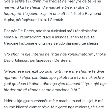
“Ideja është t’i lidhim me tregjet në mënyrë që të kenë
një vend ku të shesin diamantët e tyre, si dhe t’i
fuqizojmë, t’u japim trajnim dhe aftësi”
, thotë Raymond
Alpha, përfaqësues lokal i Gemfair.
Por për De Beers, ndoshta funksioni më i rëndësishëm
është ai i reputacionit, duke u mundësuar shitësve të
tregojnë historinë e origjinës së çdo diamanti që shesin.
“Po shohim një interes në rritje nga konsumatorët”
, thotë
David Johnson, përfaqësues i De Beers.
“Meqenëse njerëzit po duan gjithnjë e më shumë të dinë
nga vjen kafeja, pambuku apo çokollata e tyre, nuk është
çudi që duan të dinë edhe nga vjen diamanti i tyre, një nga
blerjet më të rëndësishme emocionalisht.”
Ndërsa kjo gjurmueshmëri më e madhe mund t’u sjellë më
shumë klientë diamantëve të nxjerrë nga minierat, të tjerë