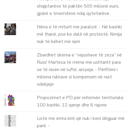
shqiptarëve të paktën 500 milionë euro,
gjobë e tmerrshme ndaj qytetarëve
Nëna e të miturit me paralizë: - Në bashki
më thanë, pse ke dalë në protestë, fëmija
nuk të bëhet më njeri
Zbardhet skema e “vejushave të zeza” në
Rusi/ Martesa të rreme me ushtarët para
se të nisen në luftë, arsyeja: - Përfitimi i
miliona rublave si kompensim në rast
vdekjeje
Propozimet e PD për reformën territoriale:
100 bashki, 12 qarqe dhe 6 rajone
Liste me emra ilirë që nuk i keni dëgjuar më
parë. -