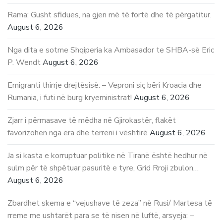
Rama: Gusht sfidues, na gjen më të fortë dhe të përgatitur.
August 6, 2026
Nga dita e sotme Shqiperia ka Ambasador te SHBA-së Eric
P. Wendt
August 6, 2026
Emigranti thirrje drejtësisë: – Veproni siç bëri Kroacia dhe
Rumania, i futi në burg kryeministrat!
August 6, 2026
Zjarr i përmasave të mëdha në Gjirokastër, flakët
favorizohen nga era dhe terreni i vështirë
August 6, 2026
Ja si kasta e korruptuar politike në Tiranë është hedhur në
sulm për të shpëtuar pasuritë e tyre, Grid Rroji zbulon…
August 6, 2026
Zbardhet skema e “vejushave të zeza” në Rusi/ Martesa të
rreme me ushtarët para se të nisen në luftë, arsyeja: –