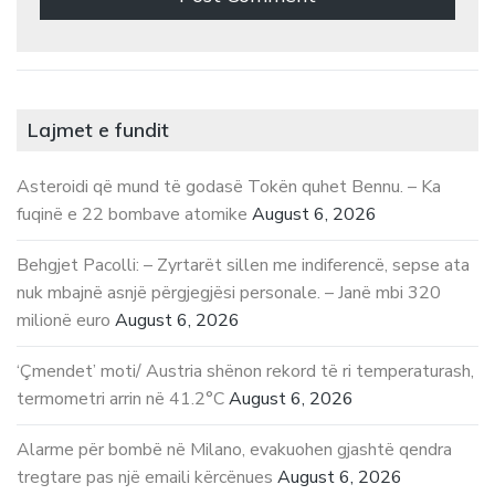
Lajmet e fundit
Asteroidi që mund të godasë Tokën quhet Bennu. – Ka
fuqinë e 22 bombave atomike
August 6, 2026
Behgjet Pacolli: – Zyrtarët sillen me indiferencë, sepse ata
nuk mbajnë asnjë përgjegjësi personale. – Janë mbi 320
milionë euro
August 6, 2026
‘Çmendet’ moti/ Austria shënon rekord të ri temperaturash,
termometri arrin në 41.2°C
August 6, 2026
Alarme për bombë në Milano, evakuohen gjashtë qendra
tregtare pas një emaili kërcënues
August 6, 2026