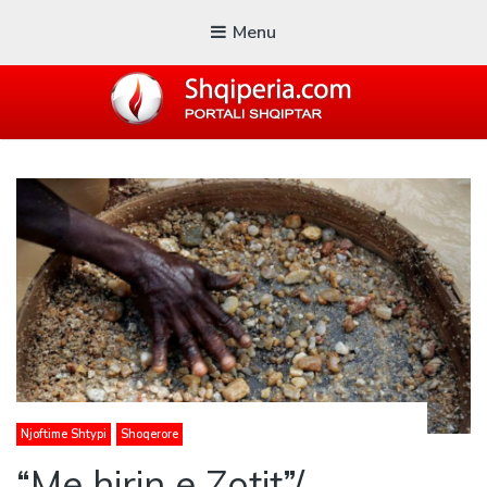
Menu
SHQIPERIA.COM
Blogu i ShqiperiaCom
Njoftime Shtypi
Shoqerore
“Me hirin e Zotit”/