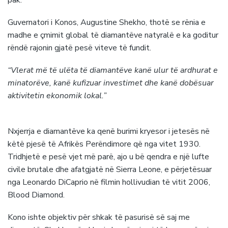
Guvernatori i Konos, Augustine Shekho, thotë se rënia e
madhe e çmimit global të diamantëve natyralë e ka goditur
rëndë rajonin gjatë pesë viteve të fundit.
“Vlerat më të ulëta të diamantëve kanë ulur të ardhurat e
minatorëve, kanë kufizuar investimet dhe kanë dobësuar
aktivitetin ekonomik lokal.”
Nxjerrja e diamantëve ka qenë burimi kryesor i jetesës në
këtë pjesë të Afrikës Perëndimore që nga vitet 1930.
Tridhjetë e pesë vjet më parë, ajo u bë qendra e një lufte
civile brutale dhe afatgjatë në Sierra Leone, e përjetësuar
nga Leonardo DiCaprio në filmin hollivudian të vitit 2006,
Blood Diamond.
Kono ishte objektiv për shkak të pasurisë së saj me