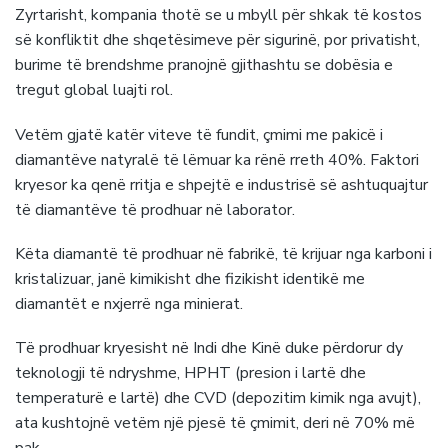
Zyrtarisht, kompania thotë se u mbyll për shkak të kostos
së konfliktit dhe shqetësimeve për sigurinë, por privatisht,
burime të brendshme pranojnë gjithashtu se dobësia e
tregut global luajti rol.
Vetëm gjatë katër viteve të fundit, çmimi me pakicë i
diamantëve natyralë të lëmuar ka rënë rreth 40%. Faktori
kryesor ka qenë rritja e shpejtë e industrisë së ashtuquajtur
të diamantëve të prodhuar në laborator.
Këta diamantë të prodhuar në fabrikë, të krijuar nga karboni i
kristalizuar, janë kimikisht dhe fizikisht identikë me
diamantët e nxjerrë nga minierat.
Të prodhuar kryesisht në Indi dhe Kinë duke përdorur dy
teknologji të ndryshme, HPHT (presion i lartë dhe
temperaturë e lartë) dhe CVD (depozitim kimik nga avujt),
ata kushtojnë vetëm një pjesë të çmimit, deri në 70% më
pak.