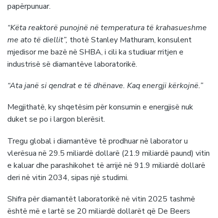
papërpunuar.
“Këta reaktorë punojnë në temperatura të krahasueshme
me ato të diellit”,
thotë Stanley Mathuram, konsulent
mjedisor me bazë në SHBA, i cili ka studiuar rritjen e
industrisë së diamantëve laboratorikë.
“Ata janë si qendrat e të dhënave. Kaq energji kërkojnë.”
Megjithatë, ky shqetësim për konsumin e energjisë nuk
duket se po i largon blerësit.
Tregu global i diamantëve të prodhuar në laborator u
vlerësua në 29.5 miliardë dollarë (21.9 miliardë paund) vitin
e kaluar dhe parashikohet të arrijë në 91.9 miliardë dollarë
deri në vitin 2034, sipas një studimi.
Shifra për diamantët laboratorikë në vitin 2025 tashmë
është më e lartë se 20 miliardë dollarët që De Beers