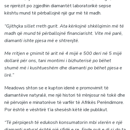
se njerëzit po zgjedhin diamantët laboratorikë sepse
kështu mund të përballojnë një gur më të madh.
“Gjithçka sillet rreth gurit. Ata kërkojnë shkëlqimin më të
madh që mund të përballojnë financiarisht. Vite më parë,
diamanti ishte pjesa më e shtrenjtë.
Me rritjen e çmimit të arit në 4 mijë e 500 deri në 5 mijë
dollarë për ons, tani montimi i bizhuterisë po bëhet
shumë më i kushtueshëm dhe diamanti po bëhet pjesa e
lirë.”
Meadows shton se e kupton idenë e promovimit të
diamantëve natyralë, me një histori të rrënjosur në tokë dhe
në përvojën e minatorëve të varfër të Afrikës Perëndimore.
Por është e vështirë t’ia shesësh këtë ide publikut.
“Të përpiqesh të edukosh konsumatorin mbi vlerën e një
diamanti natyral është një sfidë e re. Ende nuk e di si do ta