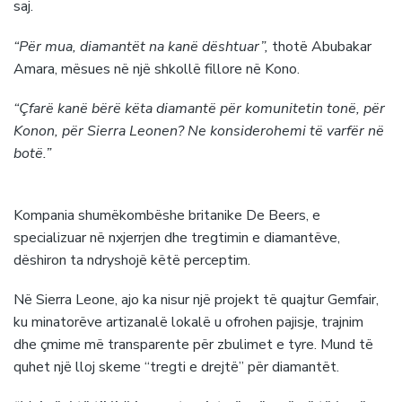
saj.
“Për mua, diamantët na kanë dështuar”,
thotë Abubakar
Amara, mësues në një shkollë fillore në Kono.
“Çfarë kanë bërë këta diamantë për komunitetin tonë, për
Konon, për Sierra Leonen? Ne konsiderohemi të varfër në
botë.”
Kompania shumëkombëshe britanike De Beers, e
specializuar në nxjerrjen dhe tregtimin e diamantëve,
dëshiron ta ndryshojë këtë perceptim.
Në Sierra Leone, ajo ka nisur një projekt të quajtur Gemfair,
ku minatorëve artizanalë lokalë u ofrohen pajisje, trajnim
dhe çmime më transparente për zbulimet e tyre. Mund të
quhet një lloj skeme “tregti e drejtë” për diamantët.