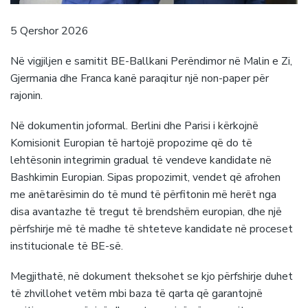
5 Qershor 2026
Në vigjiljen e samitit BE-Ballkani Perëndimor në Malin e Zi,
Gjermania dhe Franca kanë paraqitur një non-paper për
rajonin.
Në dokumentin joformal. Berlini dhe Parisi i kërkojnë
Komisionit Europian të hartojë propozime që do të
lehtësonin integrimin gradual të vendeve kandidate në
Bashkimin Europian. Sipas propozimit, vendet që afrohen
me anëtarësimin do të mund të përfitonin më herët nga
disa avantazhe të tregut të brendshëm europian, dhe një
përfshirje më të madhe të shteteve kandidate në proceset
institucionale të BE-së.
Megjithatë, në dokument theksohet se kjo përfshirje duhet
të zhvillohet vetëm mbi baza të qarta që garantojnë