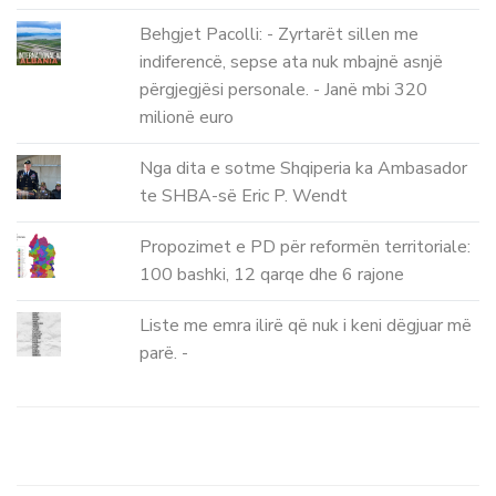
Behgjet Pacolli: - Zyrtarët sillen me
indiferencë, sepse ata nuk mbajnë asnjë
përgjegjësi personale. - Janë mbi 320
milionë euro
Nga dita e sotme Shqiperia ka Ambasador
te SHBA-së Eric P. Wendt
Propozimet e PD për reformën territoriale:
100 bashki, 12 qarqe dhe 6 rajone
Liste me emra ilirë që nuk i keni dëgjuar më
parë. -