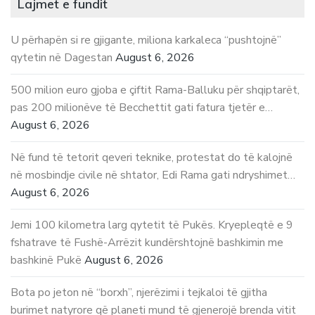
Lajmet e fundit
U përhapën si re gjigante, miliona karkaleca “pushtojnë”
qytetin në Dagestan
August 6, 2026
500 milion euro gjoba e çiftit Rama-Balluku për shqiptarët,
pas 200 milionëve të Becchettit gati fatura tjetër e…
August 6, 2026
Në fund të tetorit qeveri teknike, protestat do të kalojnë
në mosbindje civile në shtator, Edi Rama gati ndryshimet…
August 6, 2026
Jemi 100 kilometra larg qytetit të Pukës. Kryepleqtë e 9
fshatrave të Fushë-Arrëzit kundërshtojnë bashkimin me
bashkinë Pukë
August 6, 2026
Bota po jeton në “borxh”, njerëzimi i tejkaloi të gjitha
burimet natyrore që planeti mund të gjenerojë brenda vitit