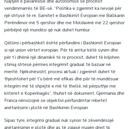
ruajtjen e pavarësisë dhe autonomisë së procesit
vendimmarrës të BE-së. “Politika e zgjerimit ka nevojë për
një shtysë të re. Samitet e Bashkimit Evropian me Ballkanin
Perëndimor më 5 qershor dhe me Moldavinë më 22 qershor
përbëjnë një mundësi që nuk duhet humbur.
Qëllimi i përbashkët është përfundimi i Bashkimit Evropian
si një union vërtet evropian. Për të arritur këtë synim dhe
për t’i dhënë një dinamikë të re procesit, duhet të krijohen
stimuj shtesë përmes integrimit gradual të bazuar në
meritë. Njëkohësisht, procesi aktual i zgjerimit duhet të
thjeshtohet për t’u bërë më efikas dhe për të mundësuar
integrim më të shpejtë e më të thellë, në përputhje me
kriteret e Kopenhagës”, thuhet në dokument. Gjermania dhe
Franca nënvizojnë se objektivi përfundimtar mbetet
anëtarësimi i plotë në Bashkimin Evropian.
Sipas tyre, integrimi gradual nuk synon të zëvendësojë
anëtarësimin e plotë dhe as të zgjasë rrugën drejt tij.