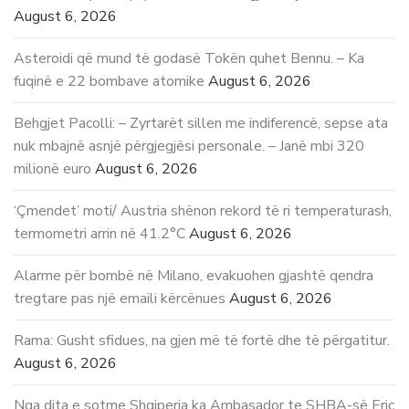
August 6, 2026
Asteroidi që mund të godasë Tokën quhet Bennu. – Ka
fuqinë e 22 bombave atomike
August 6, 2026
Behgjet Pacolli: – Zyrtarët sillen me indiferencë, sepse ata
nuk mbajnë asnjë përgjegjësi personale. – Janë mbi 320
milionë euro
August 6, 2026
‘Çmendet’ moti/ Austria shënon rekord të ri temperaturash,
termometri arrin në 41.2°C
August 6, 2026
Alarme për bombë në Milano, evakuohen gjashtë qendra
tregtare pas një emaili kërcënues
August 6, 2026
Rama: Gusht sfidues, na gjen më të fortë dhe të përgatitur.
August 6, 2026
Nga dita e sotme Shqiperia ka Ambasador te SHBA-së Eric