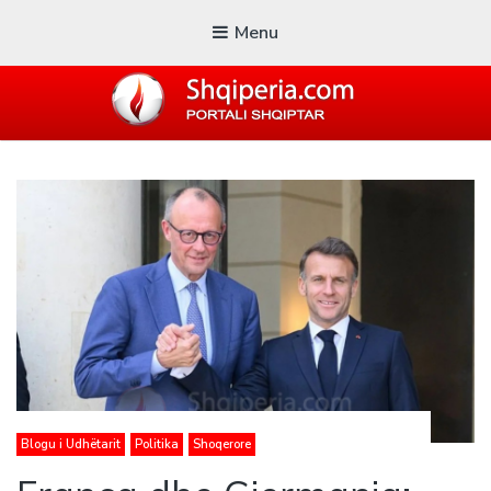
Menu
SHQIPERIA.COM
Blogu i ShqiperiaCom
Blogu i Udhëtarit
Politika
Shoqerore