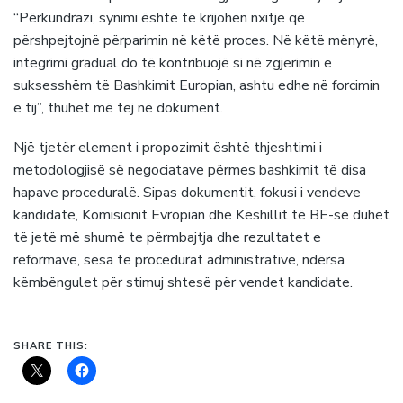
“Përkundrazi, synimi është të krijohen nxitje që
përshpejtojnë përparimin në këtë proces. Në këtë mënyrë,
integrimi gradual do të kontribuojë si në zgjerimin e
suksesshëm të Bashkimit Europian, ashtu edhe në forcimin
e tij”, thuhet më tej në dokument.
Një tjetër element i propozimit është thjeshtimi i
metodologjisë së negociatave përmes bashkimit të disa
hapave proceduralë. Sipas dokumentit, fokusi i vendeve
kandidate, Komisionit Evropian dhe Këshillit të BE-së duhet
të jetë më shumë te përmbajtja dhe rezultatet e
reformave, sesa te procedurat administrative, ndërsa
këmbëngulet për stimuj shtesë për vendet kandidate.
SHARE THIS: