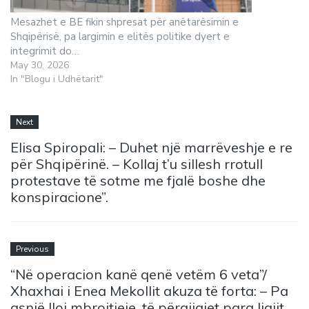
Mesazhet e BE fikin shpresat për anëtarësimin e
Shqipërisë, pa largimin e elitës politike dyert e
integrimit do…
May 30, 2026
In "Blogu i Udhëtarit"
Next
Elisa Spiropali: – Duhet një marrëveshje e re
për Shqipërinë. – Kollaj t’u sillesh rrotull
protestave të sotme me fjalë boshe dhe
konspiracione”.
Previous
“Në operacion kanë qenë vetëm 6 veta”/
Xhaxhai i Enea Mekollit akuza të forta: – Pa
asnjë lloj mbrojtjeje, të përgjigjet para ligjit