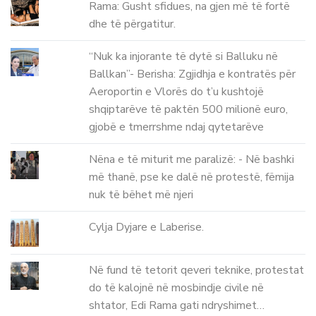
Rama: Gusht sfidues, na gjen më të fortë
dhe të përgatitur.
“Nuk ka injorante të dytë si Balluku në
Ballkan”- Berisha: Zgjidhja e kontratës për
Aeroportin e Vlorës do t’u kushtojë
shqiptarëve të paktën 500 milionë euro,
gjobë e tmerrshme ndaj qytetarëve
Nëna e të miturit me paralizë: - Në bashki
më thanë, pse ke dalë në protestë, fëmija
nuk të bëhet më njeri
Cylja Dyjare e Laberise.
Në fund të tetorit qeveri teknike, protestat
do të kalojnë në mosbindje civile në
shtator, Edi Rama gati ndryshimet…