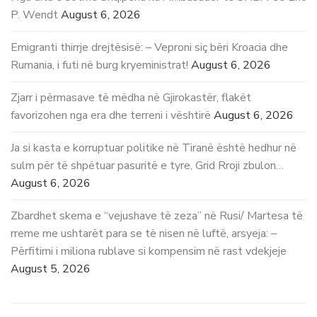
P. Wendt
August 6, 2026
Emigranti thirrje drejtësisë: – Veproni siç bëri Kroacia dhe
Rumania, i futi në burg kryeministrat!
August 6, 2026
Zjarr i përmasave të mëdha në Gjirokastër, flakët
favorizohen nga era dhe terreni i vështirë
August 6, 2026
Ja si kasta e korruptuar politike në Tiranë është hedhur në
sulm për të shpëtuar pasuritë e tyre, Grid Rroji zbulon…
August 6, 2026
Zbardhet skema e “vejushave të zeza” në Rusi/ Martesa të
rreme me ushtarët para se të nisen në luftë, arsyeja: –
Përfitimi i miliona rublave si kompensim në rast vdekjeje
August 5, 2026