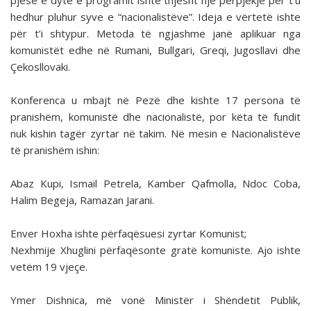
pjesë e dytë e programit ishte thjesht një përpjekje për t’u
hedhur pluhur syve e “nacionalistëve”. Ideja e vërtetë ishte
për t’i shtypur. Metoda të ngjashme janë aplikuar nga
komunistët edhe në Rumani, Bullgari, Greqi, Jugosllavi dhe
Çekosllovaki.
Konferenca u mbajt në Pezë dhe kishte 17 persona të
pranishëm, komunistë dhe nacionalistë, por këta të fundit
nuk kishin tagër zyrtar në takim. Në mesin e Nacionalistëve
të pranishëm ishin:
Abaz Kupi, Ismail Petrela, Kamber Qafmolla, Ndoc Coba,
Halim Begeja, Ramazan Jarani.
Enver Hoxha ishte përfaqësuesi zyrtar Komunist;
Nexhmije Xhuglini përfaqësonte gratë komuniste. Ajo ishte
vetëm 19 vjeçe.
Ymer Dishnica, më vonë Ministër i Shëndetit Publik,