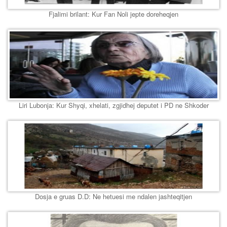
Fjalimi brilant: Kur Fan Noli jepte doreheqjen
Liri Lubonja: Kur Shyqi, xhelati, zgjidhej deputet i PD ne Shkoder
Dosja e gruas D.D: Ne hetuesi me ndalen jashteqitjen