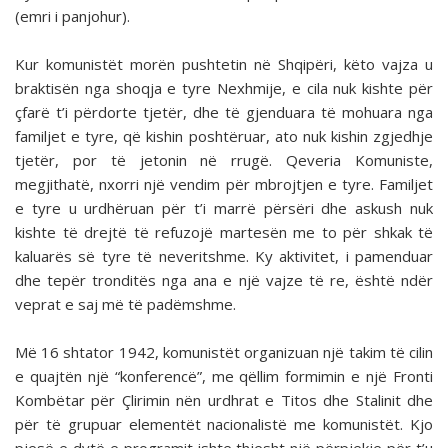
(emri i panjohur).
Kur komunistët morën pushtetin në Shqipëri, këto vajza u
braktisën nga shoqja e tyre Nexhmije, e cila nuk kishte për
çfarë t’i përdorte tjetër, dhe të gjenduara të mohuara nga
familjet e tyre, që kishin poshtëruar, ato nuk kishin zgjedhje
tjetër, por të jetonin në rrugë. Qeveria Komuniste,
megjithatë, nxorri një vendim për mbrojtjen e tyre. Familjet
e tyre u urdhëruan për t’i marrë përsëri dhe askush nuk
kishte të drejtë të refuzojë martesën me to për shkak të
kaluarës së tyre të neveritshme. Ky aktivitet, i pamenduar
dhe tepër tronditës nga ana e një vajze të re, është ndër
veprat e saj më të padëmshme.
Më 16 shtator 1942, komunistët organizuan një takim të cilin
e quajtën një “konferencë”, me qëllim formimin e një Fronti
Kombëtar për Çlirimin nën urdhrat e Titos dhe Stalinit dhe
për të grupuar elementët nacionalistë me komunistët. Kjo