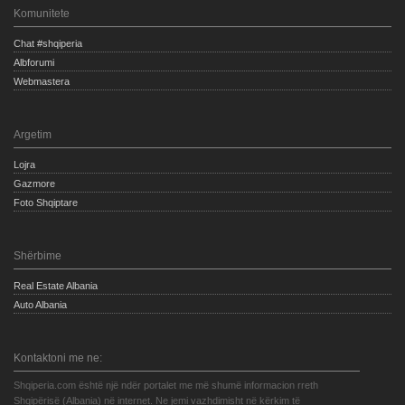
Komunitete
Chat #shqiperia
Albforumi
Webmastera
Argetim
Lojra
Gazmore
Foto Shqiptare
Shërbime
Real Estate Albania
Auto Albania
Kontaktoni me ne:
Shqiperia.com është një ndër portalet me më shumë informacion rreth
Shqipërisë (Albania) në internet. Ne jemi vazhdimisht në kërkim të