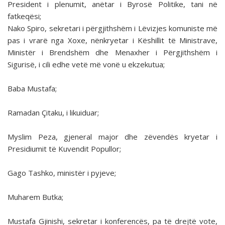
President i plenumit, anëtar i Byrosë Politike, tani në
fatkeqësi;
Nako Spiro, sekretari i përgjithshëm i Lëvizjes komuniste më
pas i vrarë nga Xoxe, nënkryetar i Këshillit të Ministrave,
Ministër i Brendshëm dhe Menaxher i Përgjithshëm i
Sigurisë, i cili edhe vetë më vonë u ekzekutua;
Baba Mustafa;
Ramadan Çitaku, i likuiduar;
Myslim Peza, gjeneral major dhe zëvendës kryetar i
Presidiumit të Kuvendit Popullor;
Gago Tashko, ministër i pyjeve;
Muharem Butka;
Mustafa Gjinishi, sekretar i konferencës, pa të drejtë vote,