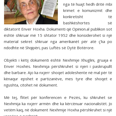
nga të huajt hedh dritë mbi
krimet e komunizmit dhe
konkretisht të
bashkëshortes së
diktatorit Enver Hoxha. Dokumenti që Opinion.al publikon sot
është shkruar më 15 shtator 1952 dhe konsiderohet si një
material sekret shkruar nga amerikanët për atë ç’ka po
ndodhte në Shqipëri, pas Luftës së Dytë Botërore.
Objekti i këtij dokumenti është Nexhmije Xhuglini, gruaja e
Enver Hoxhës. Nexhmija përshkruhet si njeri i paskrupullt
dhe barbare. Ajo ka nxjerr shoqet adoleshente në mal për të
kënaqur epshet e partizanëve, mes tyre dhe shoqet e
ngushta, citohet në dokument.
Më tej, flitet për konferencen e Pezës, ku shkruhet se
Nexhmija ka nxjerr armën dhe ka kërcënuar nacionalistët. Jo
vetëm kaq, në dokument Nexhmije Hoxha përshkruhet si një