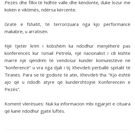
Pezës dhe filloi të hidhte valle dhe këndonte, duke lozur me
kokën e viktimës, ndërsa kërcente.
Gratë e fshatit, të terrorizuara nga kjo performancë
makabre, u arratisën.
Një tjetër krim i kobshëm ka ndodhur menjëherë pas
konferencës kur Ismail Petrela, një nacionalist i cili kishte
marrë një qëndrim të vendosur kundër komunistëve në
“konferencë” u vra nga djali i tij Xhevdeti përballë spitalit të
Tiranës. Para se të godiste të atin, Xhevdeti tha: “Kjo është
ajo që u ndodh atyre që kundërshtojnë Konferencën e
Pezës”.
Koment vlerësues: Nuk ka informacion mbi ngjarjet e cituara
që kanë ndodhur gjatë luftës.