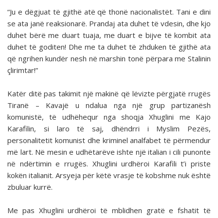
“Ju e dëgjuat të gjithë atë që thonë nacionalistët. Tani e dini
se ata janë reaksionarë. Prandaj ata duhet të vdesin, dhe kjo
duhet bërë me duart tuaja, me duart e bijve të kombit ata
duhet të goditen! Dhe me ta duhet të zhduken të gjithë ata
që ngrihen kundër nesh në marshin tonë përpara me Stalinin
çlirimtar!”
Katër ditë pas takimit një makinë që lëvizte përgjatë rrugës
Tiranë – Kavajë u ndalua nga një grup partizanësh
komunistë, të udhëhequr nga shoqja Xhuglini me Kajo
Karafilin, si laro të saj, dhëndrri i Myslim Pezës,
personalitetit komunist dhe kriminel analfabet të përmendur
më lart. Në mesin e udhëtarëve ishte një italian i cili punonte
në ndërtimin e rrugës. Xhuglini urdhëroi Karafili t’i priste
kokën italianit. Arsyeja për këtë vrasje të kobshme nuk është
zbuluar kurrë.
Me pas Xhuglini urdhëroi të mblidhen gratë e fshatit të