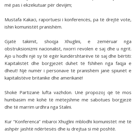
më pas i ekzekutuar për devijim;
Mustafa Kakaci, raportuesi i konferencës, pa të drejtë vote,
ishin komunistët pranishëm.
Gjatë takimit, shoqja Xhuglini, e zemëruar nga
obstruksionizmi nacionalist, nxorri revolen e saj dhe u ngrit.
Ajo u hodhi një sy të egër kundërshtarëve të saj dhe bërtiti:
Kapitalistët dhe borgjezët duhet të fshihen nga faqja e
dheut! Një numër i personave të pranishëm janë spiunët e
kapitalistëve britanike dhe amerikanë!
Shokë Partizanë lufta vazhdon. Unë propozoj që të mos
humbasim më kohë të mëtejshme me sabotues borgjezë
dhe të marrim urdhra nga Stalini.
Kur “Konferenca” mbaroi Xhuglini mblodhi komunistët më të
ashpër jashtë ndërtesës dhe iu drejtua si më poshtë.