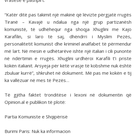
vrasëse e pashpirt.
“Katër ditë pas takimit një makinë që lëvizte përgjatë rrugës
Tiranë – Kavajë u ndalua nga një grup partizanësh
komunistë, të udhëhequr nga shoqja Xhuglini me Kajo
Karafilin, si laro të saj, dhëndrri i Myslim Pezës,
personalitetit komunist dhe kriminel analfabet të përmendur
më lart. Në mesin e udhëtarëve ishte një italian i cili punonte
në ndërtimin e rrugës. Xhuglini urdhëroi Karafili t’i priste
kokën italianit. Arsyeja për këtë vrasje të kobshme nuk është
zbuluar kurrë”, shkruhet në dokument. Më pas me kokën e tij
ka vallëzuar në mes të Pezës…
Të gjitha faktet tronditëse i lexoni në dokumentin që
Opinion.al e publikon të plotë:
Partia Komuniste e Shqipërisë
Burimi Paris: Nuk ka informacion