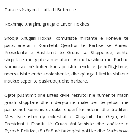
Data e vëzhgimit: Lufta II Botërore
Nexhmije Xhuglini, gruaja e Enver Hoxhës
Shoqja Xhuglini-Hoxha, komuniste militante e kohëve të
para, anëtar i Komitetit Qëndror të Partisë së Punës,
Presidente e Bashkimit të Gruas së Shqipërisë, është
shqiptare me gjatësi mesatare. Ajo u bashkua me Partinë
Komuniste në kohën kur ajo ishte ende e jashtëligjshme,
ndërsa ishte ende adoloshente, dhe që nga fillimi ka shfaqur
instikte tepër të paskrupujt dhe barbarë.
Gjatë pushtimit dhe luftës civile rekrutoi një numër të madh
grash shqiptare dhe i dërgoi në male për të jetuar me
partizanët komunistë, duke shpërfillur nderin dhe traditën.
Mes tyre ishin dy mikeshat e Xhuglinit, Liri Gega, ish-
President i Frontit të Gruas Antifashiste dhe anëtare e
Byrosë Politike, të rënë në fatkeqësi politike dhe Malëshova