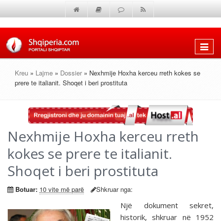
Shfaq
menun
Kreu
»
Lajme
»
Dossier
» Nexhmije Hoxha kerceu rreth kokes se
prere te italianit. Shoqet i beri prostituta
Nexhmije Hoxha kerceu rreth
kokes se prere te italianit.
Shoqet i beri prostituta
Botuar:
10 vite më parë
Shkruar nga:
Një dokument sekret,
historik, shkruar në 1952