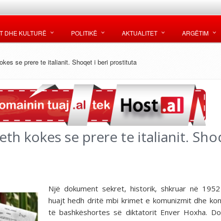
T DHE KULTURË
POLITIKË
AKTUALITET
ARGËTIM
es se prere te italianit. Shoqet i beri prostituta
h kokes se prere te italianit. Shoq
Një dokument sekret, historik, shkruar në 195
huajt hedh dritë mbi krimet e komunizmit dhe kon
të bashkëshortes së diktatorit Enver Hoxha. D