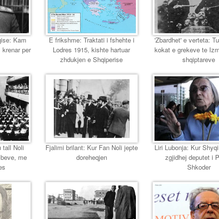
eqise: Kam
E frikshme: Traktati i fshehte i
'Zbardhet' e verteta: T
 krenar per
Lodres 1915, kishte hartuar
kokat e grekeve te Izmir
zhdukjen e Shqiperise
shqiptareve
 tall Noli
Fjalimi brilant: Kur Fan Noli jepte
Liri Lubonja: Kur Shyqi,
mbeve, me
doreheqjen
zgjidhej deputet i 
es
Shkoder