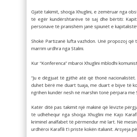
Gjatë takimit, shoqja Xhuglini, e zemëruar nga obstr
të egër kundërshtarëve të saj dhe bërtiti: Kapi
personave të pranishëm janë spiunët e kapitalistë
Shokë Partizanë lufta vazhdon. Unë propozoj q
marrim urdhra nga Stalini.
Kur “Konferenca” mbaroi Xhuglini mblodhi komunis
“Ju e dëgjuat të gjithë atë që thonë nacionalistët.
duhet bërë me duart tuaja, me duart e bijve të k
ngrihen kundër nesh në marshin tonë përpara me Sta
Katër ditë pas takimit një makinë që lëvizte përg
të udhëhequr nga shoqja Xhuglini me Kajo Karafil
kriminel analfabet të përmendur më lart. Në mesin e
urdhëroi Karafili t’i priste kokën italianit. Arsyej