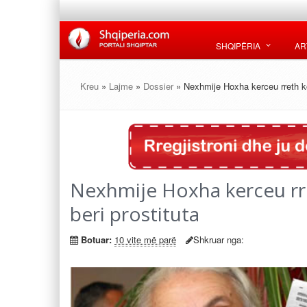
SHQIPËRIA
AR
Kreu
»
Lajme
»
Dossier
» Nexhmije Hoxha kerceu rreth kok
Nexhmije Hoxha kerceu rret
beri prostituta
Botuar:
10 vite më parë
Shkruar nga: