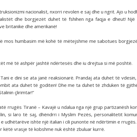
uksionizmi nacionalist, nxorri revolen e saj dhe u ngrit. Ajo u hod
talistët dhe borgjezët duhet të fshihen nga faqja e dheut! Një
ve britanike dhe amerikanë!
ë të mos humbasim më kohë të mëtejshme me sabotues borgjez
tët më të ashpër jashtë ndërtesës dhe iu drejtua si më poshtë.
 Tani e dini se ata janë reaksionarë. Prandaj ata duhet të vdesin,
ombit ata duhet të goditen! Dhe me ta duhet të zhduken të gjith
linin çlirimtar!”
jatë rrugës Tiranë – Kavajë u ndalua nga një grup partizanësh ko
in, si laro të saj, dhëndrri i Myslim Pezës, personalitetit komu
 udhëtarëve ishte një italian i cili punonte në ndërtimin e rrugës.
a për këtë vrasje të kobshme nuk është zbuluar kurrë.