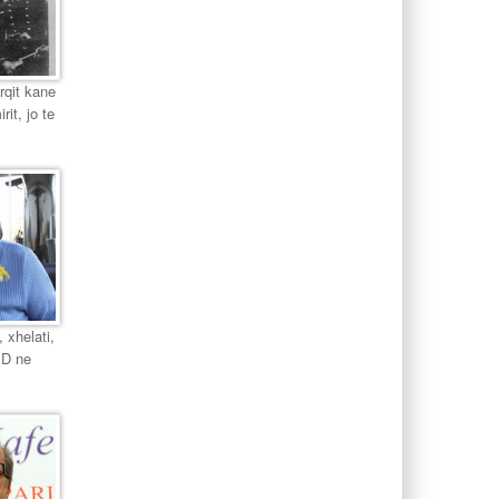
urqit kane
it, jo te
 xhelati,
PD ne