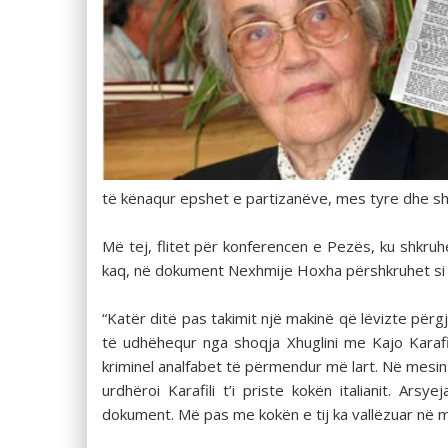
të kënaqur epshet e partizanëve, mes tyre dhe sh
Më tej, flitet për konferencen e Pezës, ku shkru
kaq, në dokument Nexhmije Hoxha përshkruhet si 
“Katër ditë pas takimit një makinë që lëvizte për
të udhëhequr nga shoqja Xhuglini me Kajo Karafil
kriminel analfabet të përmendur më lart. Në mesin e
urdhëroi Karafili t’i priste kokën italianit. Ar
dokument. Më pas me kokën e tij ka vallëzuar në