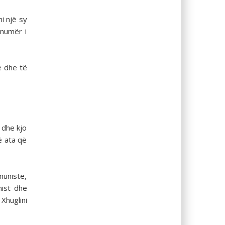
hi një sy
 numër i
ë dhe të
 dhe kjo
ë ata që
munistë,
nist dhe
 Xhuglini