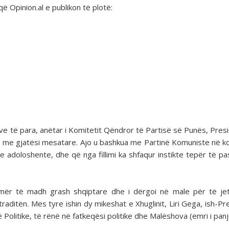
që Opinion.al e publikon të plotë:
ve të para, anëtar i Komitetit Qëndror të Partisë së Punës, Pres
e me gjatësi mesatare. Ajo u bashkua me Partinë Komuniste në k
e adoloshente, dhe që nga fillimi ka shfaqur instikte tepër të pa
 numër të madh grash shqiptare dhe i dërgoi në male për të j
raditën. Mes tyre ishin dy mikeshat e Xhuglinit, Liri Gega, ish-Pre
Politike, të rënë në fatkeqësi politike dhe Malëshova (emri i panj