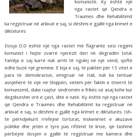
komunistë. Ky është një
nga rastet që Qendra e
Traumës dhe Rehabilitimit
ka regjistruar në arkivat e saj, si dëshmi e gjallë nga krimet e
diktaturës
Dosja D.D është një nga rastet më flagrante sesi regjimi
komunist i hiqte zvarrë njerëzit deri në degradim total.
Familja e saj kurrë nuk arriti të ngulej në një vend, qoftë
edhe buzë një gremine. E bija e saj, të paktën për 15 vitet e
para të demokracisë, emigruar në Itali, nuk ka tentuar
asnjëherë të vijë në Shqipëri, vetëm për faktin e tmerrit të
komunizmit, duke ruajtur sindromën e frikës së asaj kohe kur
degdiseshin orë e çast, ditë e natë. Ky është një nga rastet
që Qendra e Traumës dhe Rehabilitimit ka regjistruar në
arkivat e saj, si dëshmi e gjallë nga krimet e diktaturës. Ish-
të përndjekurit rrëfejnë torturat, inskenimet e akuzave
politike dhe jetën e tyre pas rifitimit të lirisë, që tashmë
përbëjnë dosjen e gjallë të regjistruar me kamera dhe