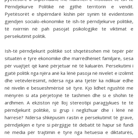
Përndjekurve Politikë në gjithë territorin e vendit.
Pyetësorët e shpërndarë kishin për synim të evidentonin
gjendjen socialo-ekonomike të ish-të përndjekurve politikë,
të nxirrnin në pah pasojat psikologjike te viktimat e
persekutimit politik.
Ish-të përndjekurit politikë sot shqetësohen më tepër për
situatën e tyre ekonomike dhe marrëdhëniet familjare, sesa
për vuajtjet që kanë përjetuar në të kaluarën. Persekutimi i
gjatë politik nga njëra anë ka lënë pasoja në nivelet e izolimit
dhe vetëvlerësimit, ndërsa nga ana tjetër ka ndikuar edhe
në nivelin e besueshmërisë së tyre. Kjo lidhet ngushtë me
mënyrën si ata përjetojnë të tashmen dhe si e shohin të
ardhmen. A ekziston një lloj stereotipi paragjykues te të
përndjekurit politikë, si grup i neglizhuar dhe i lënë në
harresë? Ndërsa shkëpusim rastin e persekutimit të grave,
përndjekjen e tyre si përgjigje të debatit të hapur së fundi
në media për trajtimin e tyre nga hetuesia e diktaturës,