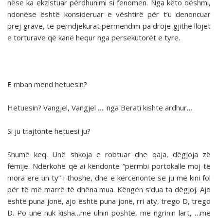
nëse ka ekzistuar përdhunimi si fenomen. Nga këto dëshmi,
ndonëse është konsideruar e vështirë për t’u denoncuar
prej grave, të përndjekurat përmendim pa droje gjithë llojet
e torturave që kanë hequr nga persekutorët e tyre.
E mban mend hetuesin?
Hetuesin? Vangjel, Vangjel …. nga Berati kishte ardhur…
Si ju trajtonte hetuesi ju?
Shumë keq. Unë shkoja e robtuar dhe qaja, dëgjoja zë
fëmije. Ndërkohë që ai këndonte “përmbi portokalle moj të
mora erë un ty” i thoshe, dhe e kërcënonte se ju më kini fol
për të më marrë të dhëna mua. Këngën s’dua ta dëgjoj. Ajo
është puna jonë, ajo është puna jonë, rri aty, trego D, trego
D. Po unë nuk kisha…më ulnin poshtë, më ngrinin lart, …më