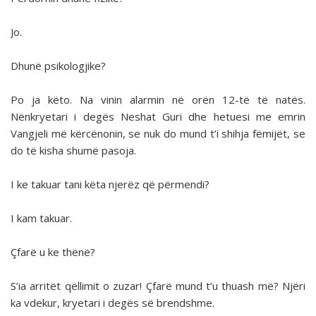
Jo.
Dhunë psikologjike?
Po ja këto. Na vinin alarmin në orën 12-të të natës.
Nënkryetari i degës Neshat Guri dhe hetuesi me emrin
Vangjeli më kërcënonin, se nuk do mund t’i shihja fëmijët, se
do të kisha shumë pasoja.
I ke takuar tani këta njerëz që përmendi?
I kam takuar.
Çfarë u ke thënë?
S’ia arritët qëllimit o zuzar! Çfarë mund t’u thuash më? Njëri
ka vdekur, kryetari i degës së brendshme.