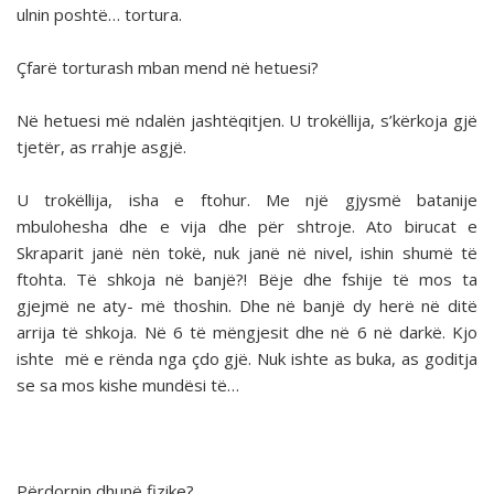
ulnin poshtë… tortura.
Çfarë torturash mban mend në hetuesi?
Në hetuesi më ndalën jashtëqitjen. U trokëllija, s’kërkoja gjë
tjetër, as rrahje asgjë.
U trokëllija, isha e ftohur. Me një gjysmë batanije
mbulohesha dhe e vija dhe për shtroje. Ato birucat e
Skraparit janë nën tokë, nuk janë në nivel, ishin shumë të
ftohta. Të shkoja në banjë?! Bëje dhe fshije të mos ta
gjejmë ne aty- më thoshin. Dhe në banjë dy herë në ditë
arrija të shkoja. Në 6 të mëngjesit dhe në 6 në darkë. Kjo
ishte më e rënda nga çdo gjë. Nuk ishte as buka, as goditja
se sa mos kishe mundësi të…
Përdornin dhunë fizike?