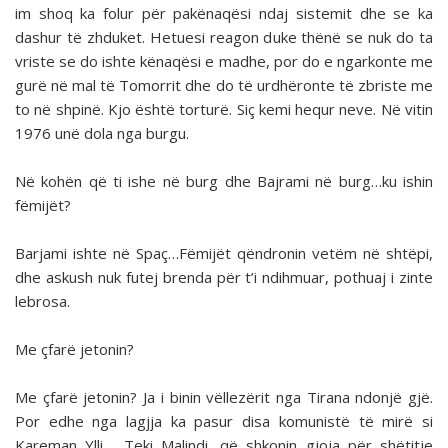
im shoq ka folur për pakënaqësi ndaj sistemit dhe se ka
dashur të zhduket. Hetuesi reagon duke thënë se nuk do ta
vriste se do ishte kënaqësi e madhe, por do e ngarkonte me
gurë në mal të Tomorrit dhe do të urdhëronte të zbriste me
to në shpinë. Kjo është torturë. Siç kemi hequr neve. Në vitin
1976 unë dola nga burgu.
Në kohën që ti ishe në burg dhe Bajrami në burg…ku ishin
fëmijët?
Barjami ishte në Spaç…Fëmijët qëndronin vetëm në shtëpi,
dhe askush nuk futej brenda për t’i ndihmuar, pothuaj i zinte
lebrosa.
Me çfarë jetonin?
Me çfarë jetonin? Ja i binin vëllezërit nga Tirana ndonjë gjë.
Por edhe nga lagjja ka pasur disa komunistë të mirë si
Kareman Ylli, Teki Malindi, që shkonin gjoja për shëtitje