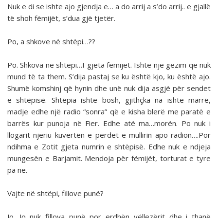
Nuk e di se ishte ajo gjendja e… a do arrij a s’do arrij.. e gjallë
të shoh fëmijët, s’dua gjë tjetër.
Po, a shkove në shtëpi…??
Po. Shkova në shtëpi…I gjeta fëmijët. Ishte një gëzim që nuk
mund të ta them. S’dija pastaj se ku është kjo, ku është ajo.
Shumë komshinj që hynin dhe unë nuk dija asgjë për sendet
e shtëpisë. Shtëpia ishte bosh, gjithçka na ishte marrë,
madje edhe një radio “sonra” që e kisha blerë me paratë e
barrës kur punoja në Fier. Edhe atë ma…morën. Po nuk i
llogarit njeriu kuvertën e perdet e mullirin apo radion….Por
ndihma e Zotit gjeta numrin e shtëpisë. Edhe nuk e ndjeja
mungesën e Barjamit. Mendoja për fëmijët, torturat e tyre
pa ne.
Vajte në shtëpi, fillove punë?
Jo. Jo nuk fillova punë por erdhën vëllezërit dhe i thanë