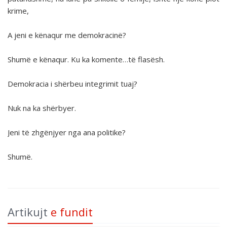
krime,
A jeni e kënaqur me demokracinë?
Shumë e kënaqur. Ku ka komente…të flasësh.
Demokracia i shërbeu integrimit tuaj?
Nuk na ka shërbyer.
Jeni të zhgënjyer nga ana politike?
Shumë.
Artikujt
e fundit