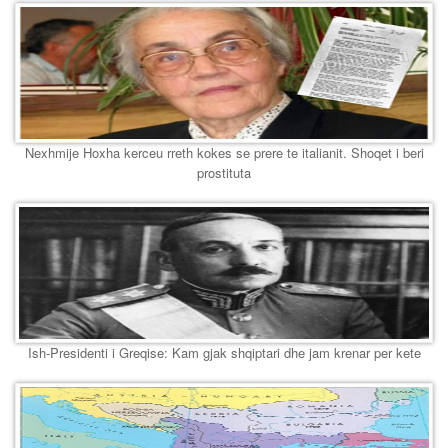
Nexhmije Hoxha kerceu rreth kokes se prere te italianit. Shoqet i beri
prostituta
Ish-Presidenti i Greqise: Kam gjak shqiptari dhe jam krenar per kete