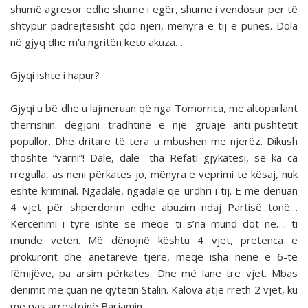
shumë agresor edhe shumë i egër, shumë i vendosur për të
shtypur padrejtësisht çdo njeri, mënyra e tij e punës. Dola
në gjyq dhe m’u ngritën këto akuza…
Gjyqi ishte i hapur?
Gjyqi u bë dhe u lajmëruan që nga Tomorrica, me altoparlant
thërrisnin: dëgjoni tradhtinë e një gruaje anti-pushtetit
popullor. Dhe dritare të tëra u mbushën me njerëz. Dikush
thoshte “varni”! Dale, dale- tha Refati gjykatësi, se ka ca
rregulla, as neni përkatës jo, mënyra e veprimi të kësaj, nuk
është kriminal. Ngadalë, ngadalë qe urdhri i tij. E më dënuan
4 vjet për shpërdorim edhe abuzim ndaj Partisë tonë…
Kërcënimi i tyre ishte se meqë ti s’na mund dot ne…. ti
munde veten. Më dënojnë kështu 4 vjet, pretenca e
prokurorit dhe anëtarëve tjerë, meqë isha nënë e 6-të
fëmijëve, pa arsim përkatës. Dhe më lanë tre vjet. Mbas
dënimit më çuan në qytetin Stalin. Kalova atje rreth 2 vjet, ku
më pas arrestojnë Barjamin.