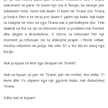
sekretarit të parë: të lutem kjo me 6 fëmijë, ka nevojë për
edukatën tonë, neve nuk duam t’i biem në Tiranë (se Tirana
ju hoqi e Fieri e të tëra) por duam t’ japim një bukë. Një bukë
ta ndajmë në mes se nga Tirana nuk e përballojmë dot. Teki
Malindi na tha se do ta shtronte këtë si problem me Partinë
dhe degën e Brendshme.. E shtroi. Ia refuzuan! Për një
moment ja refuzuan. Do ta shikojmë prapë- i thotë vëllait.
Kështu mbetëm në pritje. Në vitin ’81 a ’82 del im shoq nga
burgu.
Nuk ju lejuan të iknit nga Skrapari në Tiranë?
Nuk na lejuan. Jo për në Tiranë, për në rrethe, tha vëllai. T’i
kemi afër t’u shpiem nga një gjysmë buke, nuk diskutohej
Tirana.
Edhe nuk të lejuan?