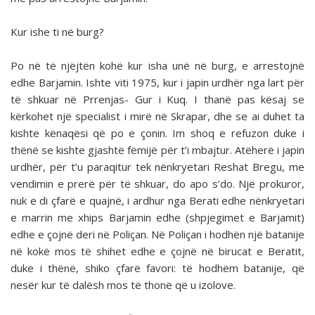
Kur ishe ti në burg?
Po në të njëjtën kohë kur isha unë në burg, e arrestojnë
edhe Barjamin. Ishte viti 1975, kur i japin urdhër nga lart për
të shkuar në Prrenjas- Gur i Kuq. I thanë pas kësaj se
kërkohet një specialist i mirë në Skrapar, dhe se ai duhet ta
kishte kënaqësi që po e çonin. Im shoq e refuzon duke i
thënë se kishte gjashtë fëmijë për t’i mbajtur. Atëherë i japin
urdhër, për t’u paraqitur tek nënkryetari Reshat Bregu, me
vendimin e prerë për të shkuar, do apo s’do. Një prokuror,
nuk e di çfarë e quajnë, i ardhur nga Berati edhe nënkryetari
e marrin me xhips Barjamin edhe (shpjegimet e Barjamit)
edhe e çojnë deri në Poliçan. Në Poliçan i hodhën një batanije
në kokë mos të shihet edhe e çojnë në birucat e Beratit,
duke i thënë, shiko çfarë favori: të hodhëm batanije, që
nesër kur të dalësh mos të thonë që u izolove.