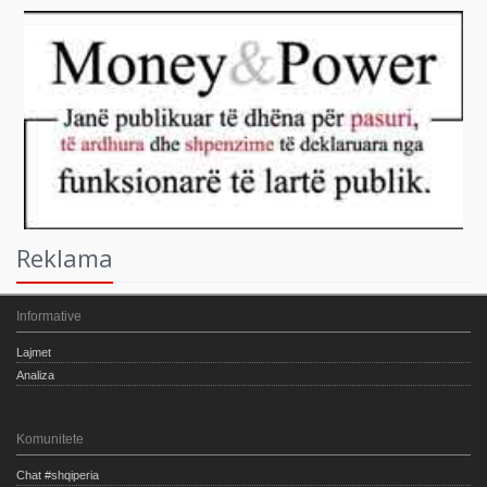
Reklama
Informative
Lajmet
Analiza
Komunitete
Chat #shqiperia