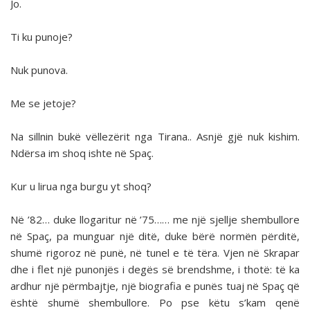
Jo.
Ti ku punoje?
Nuk punova.
Me se jetoje?
Na sillnin bukë vëllezërit nga Tirana.. Asnjë gjë nuk kishim.
Ndërsa im shoq ishte në Spaç.
Kur u lirua nga burgu yt shoq?
Në ’82… duke llogaritur në ’75…… me një sjellje shembullore
në Spaç, pa munguar një ditë, duke bërë normën përditë,
shumë rigoroz në punë, në tunel e të tëra. Vjen në Skrapar
dhe i flet një punonjës i degës së brendshme, i thotë: të ka
ardhur një përmbajtje, një biografia e punës tuaj në Spaç që
është shumë shembullore. Po pse këtu s’kam qenë