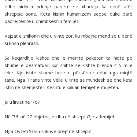
edhe hidhnin ndonjë paqetë se xhadeja ka qenë afër
shtëpisë sonë. Këta kishin humanizëm sepse duke parë
padrejtësitë u dhimbseshin fëmijët.
Vajzat e shikonin dhe u vinte zor, ku mbajnë mend se u bënë
si kosh plehrash.
Sa keqardhje kishte dhe e merrte paketën ta hiqte po
shumë e pezmatuar, kur shihte se kishte brenda 4-5 mijë
lekë. Kjo ishte shumë herë e përsëritur edhe nga miqtë
tanë. Nga Tirana vinte vëllai u linte sa mundesh se dhe këta
ishin në shënjestër. Kështu e kaluan fëmijët e mi jetën.
Ju u liruat në ’76?
Në ’76. në 22 dhjetor, erdha në shtëpi. Gjeta fëmijët.
Nga Qyteti Stalin shkove drejt në shtëpi?