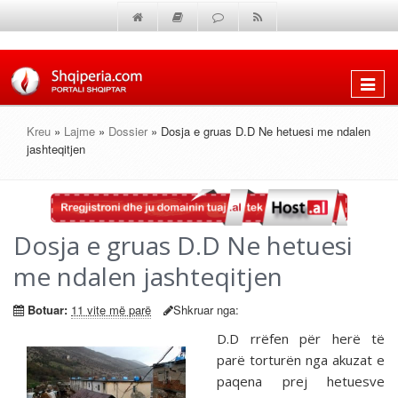
Shfaq
menun
Kreu
»
Lajme
»
Dossier
» Dosja e gruas D.D Ne hetuesi me ndalen
jashteqitjen
Dosja e gruas D.D Ne hetuesi
me ndalen jashteqitjen
Botuar:
11 vite më parë
Shkruar nga:
D.D rrëfen për herë të
parë torturën nga akuzat e
paqena prej hetuesve