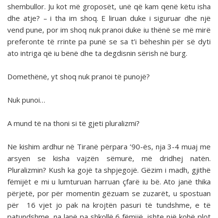
shembullor. Ju kot më groposët, unë që kam qenë këtu isha
dhe atje? – i tha im shoq. E liruan duke i siguruar dhe një
vend pune, por im shoq nuk pranoi duke iu thënë se më mirë
preferonte të rrinte pa punë se sa t’i bëheshin për së dyti
ato intriga që iu bënë dhe ta degdisnin sërish në burg.
Domethënë, yt shoq nuk pranoi të punojë?
Nuk punoi…
A mund të na thoni si të gjeti pluralizmi?
Ne kishim ardhur në Tiranë përpara ’90-ës, nja 3-4 muaj me
arsyen se kisha vajzën sëmurë, më dridhej natën.
Pluralizmin? Kush ka gojë ta shpjegojë. Gëzim i madh, gjithë
fëmijët e mi u lumturuan harruan çfarë iu bë. Ato janë thika
përjetë, por për momentin gëzuam se zuzarët, u spostuan
për 16 vjet jo pak na krojtën pasuri të tundshme, e të
patundshme, na lanë pa shkollë 6 fëmijë, ishte një kohë plot