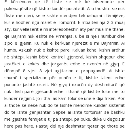
E kërcënuan që të fliste se më kë bisedonte për
pakënaqësitë që kishte kundër pushtetit. Ai u thoshte se nuk
fliste me njeri, se e kishte mendjen tek ushqimi i fëmijëve,
kur e hodhën nga malet e Tomorrit. E mbajtën nja 2-3 muaj
aty, kur vëllezërit e mi interesoheshin aty për mua më thanë,
që Bajrami nuk është në Prrenjas, u bë si një i humbur dhe
s’po e gjenin. Ku nuk e kërkuan njerëzit e mi Bajramin. Ai
humbi. Askush nuk e kishte parë. Kaluan kohë, kishin ardhur
në shtëpi, kishin bërë kontroll gjeneral, kishin shqepur dhe
jastëkët e kokës dhe jorganët edhe e nxorën në gjyq. E
dënojnë 8 vjet. 8 vjet agjitacion e propagandë. Ai ishte
shumë i specializuar për punën e tij, kishte talent edhe
punonte jashtë orarit. Në gjyq i nxorën dy dëshmitarë që
nuk i kish parë gjëkundi edhe i thanë që kishte folur me to
kundër regjimit. Jo i tha- as kam folur se unë e dija frikën. Por
ai thotë se nëse nuk do të kishte mendime kundër sistemit
do të ishte gënjeshtar. Sepse ai ishte torturuar së bashku
me gjashtë fëmijët e tij pa shtëpi, pa bukë, duke u degdisur
herë pas here. Pastaj del një dëshmitar tjetër që thotë se