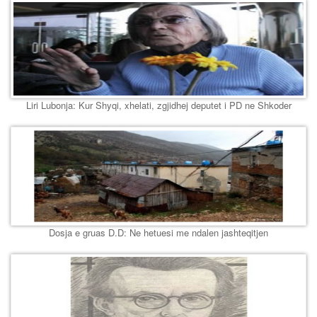
Liri Lubonja: Kur Shyqi, xhelati, zgjidhej deputet i PD ne Shkoder
Dosja e gruas D.D: Ne hetuesi me ndalen jashteqitjen