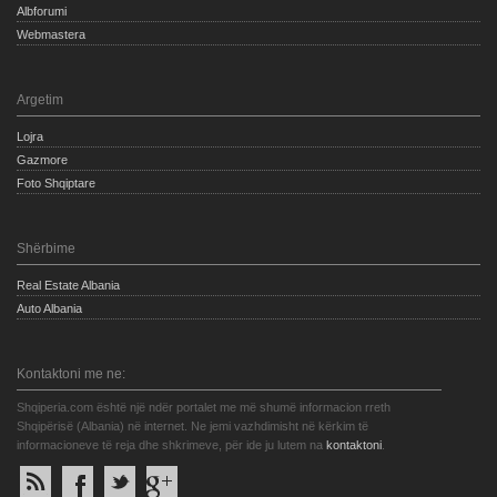
Albforumi
Webmastera
Argetim
Lojra
Gazmore
Foto Shqiptare
Shërbime
Real Estate Albania
Auto Albania
Kontaktoni me ne:
Shqiperia.com është një ndër portalet me më shumë informacion rreth
Shqipërisë (Albania) në internet. Ne jemi vazhdimisht në kërkim të
informacioneve të reja dhe shkrimeve, për ide ju lutem na
kontaktoni
.