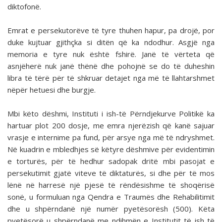
diktofonë.
Emrat e persekutorëve të tyre thuhen hapur, pa drojë, por
duke kujtuar gjithçka si ditën që ka ndodhur. Asgjë nga
memoria e tyre nuk është fshirë. Janë të vërteta që
asnjëherë nuk janë thënë dhe pohojnë se do të duheshin
libra të tërë për të shkruar detajet nga më të llahtarshmet
nëpër hetuesi dhe burgje.
Mbi këto dëshmi, Instituti i ish-të Përndjekurve Politikë ka
hartuar plot 200 dosje, me emra njerëzish që kanë sajuar
vrasje e internime pa fund, për arsye nga më të ndryshmet.
Në kuadrin e mbledhjes së këtyre dëshmive për evidentimin
e torturës, për të hedhur sadopak dritë mbi pasojat e
persekutimit gjatë viteve të diktaturës, si dhe për të mos
lënë në harresë një pjesë të rëndësishme të shoqërisë
sonë, u formuluan nga Qendra e Traumës dhe Rehabilitimit
dhe u shpërndanë një numër pyetësorësh (500). Këta
pyetësorë u shpërndanë me ndihmën e Institutit të ish të