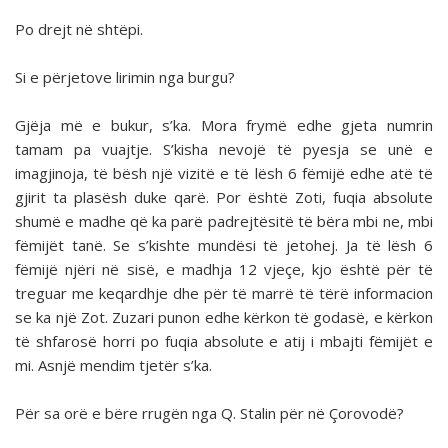
Po drejt në shtëpi.
Si e përjetove lirimin nga burgu?
Gjëja më e bukur, s’ka. Mora frymë edhe gjeta numrin
tamam pa vuajtje. S’kisha nevojë të pyesja se unë e
imagjinoja, të bësh një vizitë e të lësh 6 fëmijë edhe atë të
gjirit ta plasësh duke qarë. Por është Zoti, fuqia absolute
shumë e madhe që ka parë padrejtësitë të bëra mbi ne, mbi
fëmijët tanë. Se s’kishte mundësi të jetohej. Ja të lësh 6
fëmijë njëri në sisë, e madhja 12 vjeçe, kjo është për të
treguar me keqardhje dhe për të marrë të tërë informacion
se ka një Zot. Zuzari punon edhe kërkon të godasë, e kërkon
të shfarosë horri po fuqia absolute e atij i mbajti fëmijët e
mi. Asnjë mendim tjetër s’ka.
Për sa orë e bëre rrugën nga Q. Stalin për në Çorovodë?