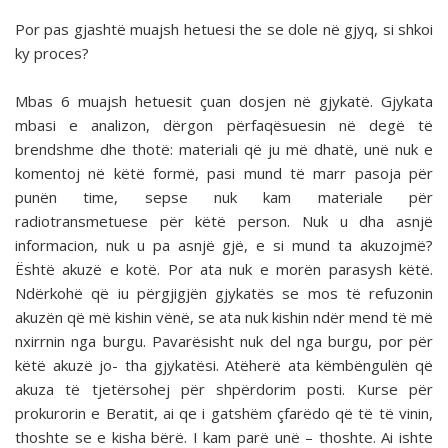
Por pas gjashtë muajsh hetuesi the se dole në gjyq, si shkoi
ky proces?
Mbas 6 muajsh hetuesit çuan dosjen në gjykatë. Gjykata
mbasi e analizon, dërgon përfaqësuesin në degë të
brendshme dhe thotë: materiali që ju më dhatë, unë nuk e
komentoj në këtë formë, pasi mund të marr pasoja për
punën time, sepse nuk kam materiale për
radiotransmetuese për këtë person. Nuk u dha asnjë
informacion, nuk u pa asnjë gjë, e si mund ta akuzojmë?
Është akuzë e kotë. Por ata nuk e morën parasysh këtë.
Ndërkohë që iu përgjigjën gjykatës se mos të refuzonin
akuzën që më kishin vënë, se ata nuk kishin ndër mend të më
nxirrnin nga burgu. Pavarësisht nuk del nga burgu, por për
këtë akuzë jo- tha gjykatësi. Atëherë ata këmbëngulën që
akuza të tjetërsohej për shpërdorim posti. Kurse për
prokurorin e Beratit, ai qe i gatshëm çfarëdo që të të vinin,
thoshte se e kisha bërë. I kam parë unë – thoshte. Ai ishte