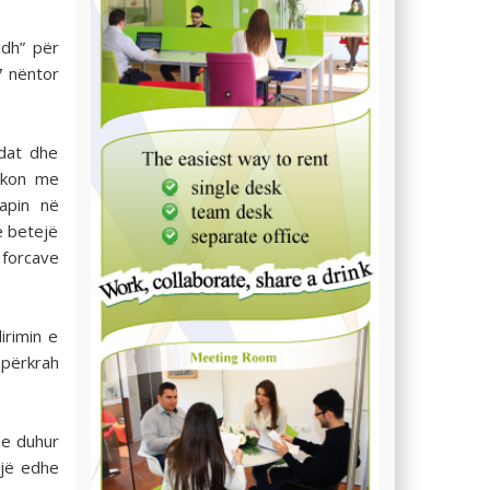
adh” për
7 nëntor
adat dhe
rkon me
japin në
ë betejë
 forcave
irimin e
 përkrah
 e duhur
ojë edhe