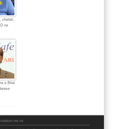
 xhelati,
PD ne
ra e Bilal
darese
ntaktoni me ne: