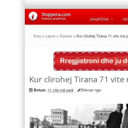
SHQIPËRIA
AR
Kreu
»
Lajme
»
Dossier
» Kur clirohej Tirana 71 vite me 
Kur clirohej Tirana 71 vite
Botuar:
11 vite më parë
Shkruar nga: