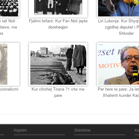
 tall Noli
Fjalimi brilant: Kur Fan Noli jepte
Liri Lubonja: Kur Shyqi,
mbeve, me
doreheqjen
zgjidhej deputet i 
es
Shkoder
cionalizmi
Kur clirohej Tirana 71 vite me
Per here te pare: Ja let
pare
Xhaferrit kunder Ka
Argetim
Shërbime
Ko