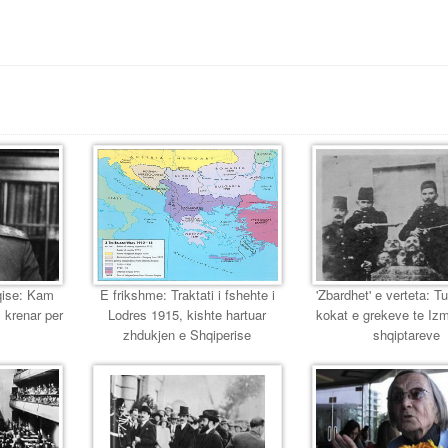
eqise: Kam
E frikshme: Traktati i fshehte i
'Zbardhet' e verteta: T
 krenar per
Lodres 1915, kishte hartuar
kokat e grekeve te Izmir
zhdukjen e Shqiperise
shqiptareve