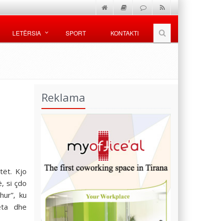
LETËRSIA
SPORT
KONTAKTI
Reklama
tët. Kjo
, si çdo
hur”, ku
eta dhe