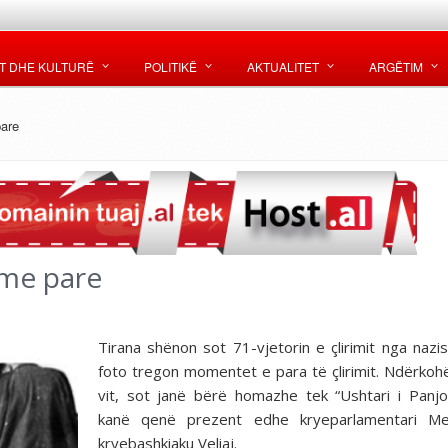
T DHE KULTURË
POLITIKË
AKTUALITET
ARGËTIM
pare
 me pare
Tirana shënon sot 71-vjetorin e çlirimit nga nazis
foto tregon momentet e para të çlirimit. Ndërkohë
vit, sot janë bërë homazhe tek “Ushtari i Panjo
kanë qenë prezent edhe kryeparlamentari M
kryebashkiaku Veliaj.