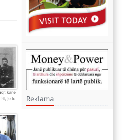
urqit kane
Reklama
it, jo te