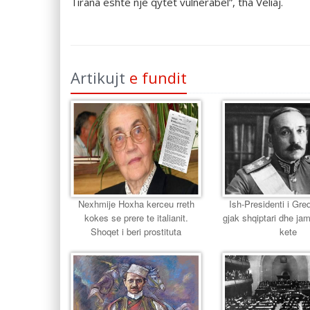
Tirana është një qytet vulnerabël”, tha Veliaj.
Artikujt
e fundit
Nexhmije Hoxha kerceu rreth
Ish-Presidenti i Gr
kokes se prere te italianit.
gjak shqiptari dhe jam
Shoqet i beri prostituta
kete