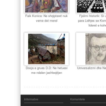
Faik Konica: Ne shqiptaret nuk
Fjalimi historik: Si u
veme dot mend
para Lidhjes se Ko
lideret e koh
Dosja e gruas D.D: Ne hetuesi
Universalizmi dhe Na
me ndalen jashteqitjen
Informative
Komunitete