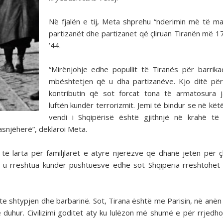
Në fjalën e tij, Meta shprehu “nderimin më të m
partizanët dhe partizanet që çliruan Tiranën më 1
’44.
“Mirënjohje edhe popullit të Tiranës për barrik
mbështetjen që u dha partizanëve. Kjo ditë pë
kontributin që sot forcat tona të armatosura 
luftën kundër terrorizmit. Jemi të bindur se në kët
vendi i Shqipërisë është gjithnjë në krahë të
asnjëherë”, deklaroi Meta.
 të larta për familjlarët e atyre njerëzve që dhanë jetën për çl
kur u rreshtua kundër pushtuesve edhe sot Shqipëria rreshtohet
onte shtypjen dhe barbarinë. Sot, Tirana është me Parisin, në anën
e duhur. Civilizimi goditet aty ku lulëzon më shumë e për rrjedh