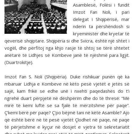
Asamblesë, Folësi i fundit
Imzot Fan Noli, i pari
delegat i Shqipërisë, mar
nderin ta përshëndosh si
kryeministër dhe kryetar të
qeverisë shqiptare. Shqipëria si dhe Svicra, është një shtet i
vogël, dhe përfitoj nga khjo rasje të shtoj se tërë shtetet
anëtarë të Lidhjes së Kombeve janë të njëshmë para ligjit.
(Duartrokitje).
Imzot Fan S. Noli (Shqipëria). Duke rishikuar punën që ka
mbaruar Lidhja e Kombeve në këto pesë vjetët e jetës së
sajë, kam frikë se edhe unë i nxehti paqedashës do t’i
ngrehë duart përpjetë në dëshpërim dhe do të thresë: “Më
mirë të kemi luftë se sa fjalë të mërzitshme për paqe”.
Ç’kemi bërë për paqe? Ç’po bëjmë tani në këtë Asamble? Ajo
që është bërë në të pesë vjetët Çlodhet në paqe, në paqe
të përjetshme e kyçur në dosjet e vjetra të sekretariatit