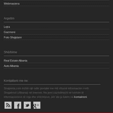
Webmastera
Argetim
Lojra
Gazmore
Foto Shqiptare
Shërbime
Real Estate Albania
Auto Albania
Kontaktoni me ne:
Shqiperia.com është një ndër portalet me më shumë informacion rreth
Shqipërisë (Albania) në internet. Ne jemi vazhdimisht në kërkim të
informacioneve të reja dhe shkrimeve, për ide ju lutem na
kontaktoni
.