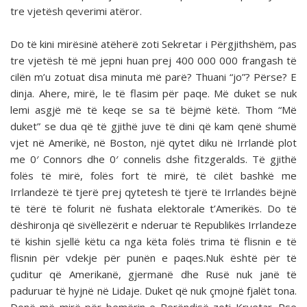
tre vjetësh qeverimi atëror.
Do të kini mirësinë atëherë zoti Sekretar i Përgjithshëm, pas
tre vjetësh të më jepni huan prej 400 000 000 frangash të
cilën m’u zotuat disa minuta më parë? Thuani “jo”? Përse? E
dinja. Ahere, mirë, le të flasim për paqe. Më duket se nuk
lemi asgjë më të keqe se sa të bëjmë këtë. Thom “Më
duket” se dua që të gjithë juve të dini që kam qenë shumë
vjet në Amerikë, në Boston, një qytet diku në Irrlandë plot
me 0′ Connors dhe 0′ connelis dshe fitzgeralds. Të gjithë
folës të mirë, folës fort të mirë, të cilët bashkë me
Irrlandezë të tjerë prej qytetesh të tjerë të Irrlandës bëjnë
të tërë të folurit në fushata elektorale t’Amerikës. Do të
dëshironja që sivëllezërit e nderuar të Republikës Irrlandeze
të kishin sjellë këtu ca nga këta folës trima të flisnin e të
flisnin për vdekje për punën e paqes.Nuk është për të
çuditur që Amerikanë, gjermanë dhe Rusë nuk janë të
paduruar të hyjnë në Lidaje. Duket që nuk çmojnë fjalët tona.