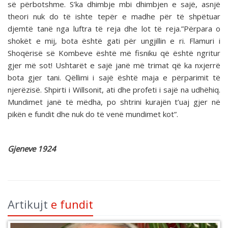
së përbotshme. S’ka dhimbje mbi dhimbjen e sajë, asnjë
theori nuk do të ishte tepër e madhe për të shpëtuar
djemtë tanë nga luftra të reja dhe lot të reja.”Përpara o
shokët e mij, bota është gati për ungjillin e ri. Flamuri i
Shoqërisë së Kombeve është më fisniku që është ngritur
gjer më sot! Ushtarët e sajë janë më trimat që ka nxjerrë
bota gjer tani. Qëllimi i sajë është maja e përparimit të
njerëzisë. Shpirti i Willsonit, ati dhe profeti i sajë na udhëhiq.
Mundimet janë të mëdha, po shtrini kurajën t’uaj gjer në
pikën e fundit dhe nuk do të venë mundimet kot”.
Gjeneve 1924
Artikujt
e fundit