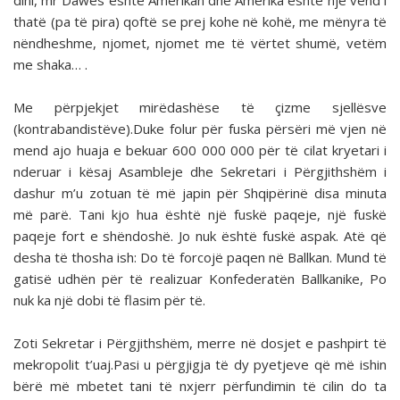
dini, mr Dawes është Amerikan dhe Amerika është një vend i
thatë (pa të pira) qoftë se prej kohe në kohë, me mënyra të
nëndheshme, njomet, njomet me të vërtet shumë, vetëm
me shaka… .
Me përpjekjet mirëdashëse të çizme sjellësve
(kontrabandistëve).Duke folur për fuska përsëri më vjen në
mend ajo huaja e bekuar 600 000 000 për të cilat kryetari i
nderuar i kësaj Asambleje dhe Sekretari i Përgjithshëm i
dashur m’u zotuan të më japin për Shqipërinë disa minuta
më parë. Tani kjo hua është një fuskë paqeje, një fuskë
paqeje fort e shëndoshë. Jo nuk është fuskë aspak. Atë që
desha të thosha ish: Do të forcojë paqen në Ballkan. Mund të
gatisë udhën për të realizuar Konfederatën Ballkanike, Po
nuk ka një dobi të flasim për të.
Zoti Sekretar i Përgjithshëm, merre në dosjet e pashpirt të
mekropolit t’uaj.Pasi u përgjigja të dy pyetjeve që më ishin
bërë më mbetet tani të nxjerr përfundimin të cilin do ta