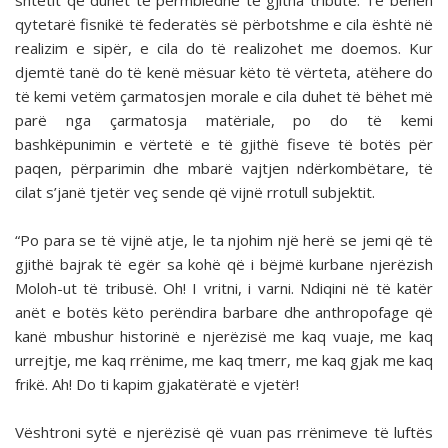
shtetit që duhet të përmbledhë të gjitha tributë. Të bëhen
qytetarë fisnikë të federatës së përbotshme e cila është në
realizim e sipër, e cila do të realizohet me doemos. Kur
djemtë tanë do të kenë mësuar këto të vërteta, atëhere do
të kemi vetëm çarmatosjen morale e cila duhet të bëhet më
parë nga çarmatosja matëriale, po do të kemi
bashkëpunimin e vërtetë e të gjithë fiseve të botës për
paqen, përparimin dhe mbarë vajtjen ndërkombëtare, të
cilat s’janë tjetër veç sende që vijnë rrotull subjektit.
“Po para se të vijnë atje, le ta njohim një herë se jemi që të
gjithë bajrak të egër sa kohë që i bëjmë kurbane njerëzish
Moloh-ut të tribusë. Oh! I vritni, i varni. Ndiqini në të katër
anët e botës këto perëndira barbare dhe anthropofage që
kanë mbushur historinë e njerëzisë me kaq vuaje, me kaq
urrejtje, me kaq rrënime, me kaq tmerr, me kaq gjak me kaq
frikë. Ah! Do ti kapim gjakatëratë e vjetër!
Vështroni sytë e njerëzisë që vuan pas rrënimeve të luftës