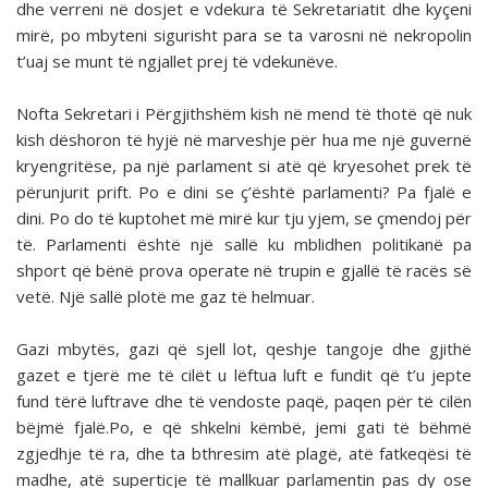
dhe verreni në dosjet e vdekura të Sekretariatit dhe kyçeni
mirë, po mbyteni sigurisht para se ta varosni në nekropolin
t’uaj se munt të ngjallet prej të vdekunëve.
Nofta Sekretari i Përgjithshëm kish në mend të thotë që nuk
kish dëshoron të hyjë në marveshje për hua me një guvernë
kryengritëse, pa një parlament si atë që kryesohet prek të
përunjurit prift. Po e dini se ç’është parlamenti? Pa fjalë e
dini. Po do të kuptohet më mirë kur tju yjem, se çmendoj për
të. Parlamenti është një sallë ku mblidhen politikanë pa
shport që bënë prova operate në trupin e gjallë të racës së
vetë. Një sallë plotë me gaz të helmuar.
Gazi mbytës, gazi që sjell lot, qeshje tangoje dhe gjithë
gazet e tjerë me të cilët u lëftua luft e fundit që t’u jepte
fund tërë luftrave dhe të vendoste paqë, paqen për të cilën
bëjmë fjalë.Po, e që shkelni këmbë, jemi gati të bëhmë
zgjedhje të ra, dhe ta bthresim atë plagë, atë fatkeqësi të
madhe, atë superticje të mallkuar parlamentin pas dy ose