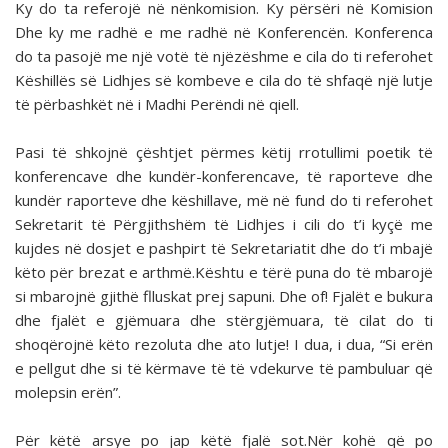
Ky do ta referojë në nënkomision. Ky përsëri në Komision
Dhe ky me radhë e me radhë në Konferencën. Konferenca
do ta pasojë me një votë të njëzëshme e cila do ti referohet
Këshillës së Lidhjes së kombeve e cila do të shfaqë një lutje
të përbashkët në i Madhi Perëndi në qiell.
Pasi të shkojnë çështjet përmes këtij rrotullimi poetik të
konferencave dhe kundër-konferencave, të raporteve dhe
kundër raporteve dhe këshillave, më në fund do ti referohet
Sekretarit të Përgjithshëm të Lidhjes i cili do t’i kyçë me
kujdes në dosjet e pashpirt të Sekretariatit dhe do t’i mbajë
këto për brezat e arthmë.Kështu e tërë puna do të mbarojë
si mbarojnë gjithë flluskat prej sapuni. Dhe of! Fjalët e bukura
dhe fjalët e gjëmuara dhe stërgjëmuara, të cilat do ti
shoqërojnë këto rezoluta dhe ato lutje! I dua, i dua, “Si erën
e pellgut dhe si të kërmave të të vdekurve të pambuluar që
molepsin erën”.
Për këtë arsye po jap këtë fjalë sot.Nër kohë që po