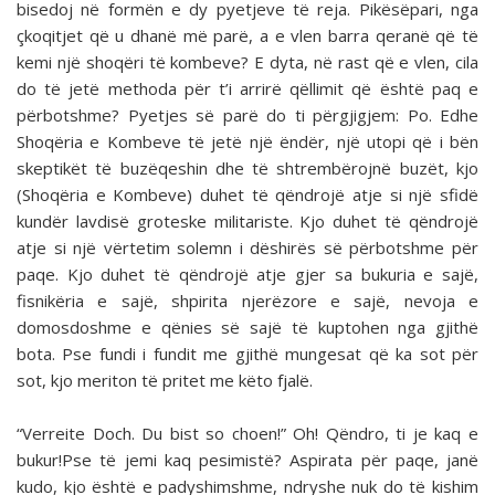
bisedoj në formën e dy pyetjeve të reja. Pikësëpari, nga
çkoqitjet që u dhanë më parë, a e vlen barra qeranë që të
kemi një shoqëri të kombeve? E dyta, në rast që e vlen, cila
do të jetë methoda për t’i arrirë qëllimit që është paq e
përbotshme? Pyetjes së parë do ti përgjigjem: Po. Edhe
Shoqëria e Kombeve të jetë një ëndër, një utopi që i bën
skeptikët të buzëqeshin dhe të shtrembërojnë buzët, kjo
(Shoqëria e Kombeve) duhet të qëndrojë atje si një sfidë
kundër lavdisë groteske militariste. Kjo duhet të qëndrojë
atje si një vërtetim solemn i dëshirës së përbotshme për
paqe. Kjo duhet të qëndrojë atje gjer sa bukuria e sajë,
fisnikëria e sajë, shpirita njerëzore e sajë, nevoja e
domosdoshme e qënies së sajë të kuptohen nga gjithë
bota. Pse fundi i fundit me gjithë mungesat që ka sot për
sot, kjo meriton të pritet me këto fjalë.
“Verreite Doch. Du bist so choen!” Oh! Qëndro, ti je kaq e
bukur!Pse të jemi kaq pesimistë? Aspirata për paqe, janë
kudo, kjo është e padyshimshme, ndryshe nuk do të kishim