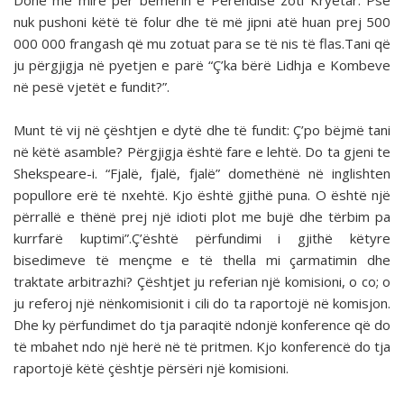
Donë më mirë për bemërin e Perëndisë zoti Kryetar. Pse
nuk pushoni këtë të folur dhe të më jipni atë huan prej 500
000 000 frangash që mu zotuat para se të nis të flas.Tani që
ju përgjigja në pyetjen e parë “Ç’ka bërë Lidhja e Kombeve
në pesë vjetët e fundit?”.
Munt të vij në çështjen e dytë dhe të fundit: Ç’po bëjmë tani
në këtë asamble? Përgjigja është fare e lehtë. Do ta gjeni te
Shekspeare-i. “Fjalë, fjalë, fjalë” domethënë në inglishten
popullore erë të nxehtë. Kjo është gjithë puna. O është një
përrallë e thënë prej një idioti plot me bujë dhe tërbim pa
kurrfarë kuptimi”.Ç’është përfundimi i gjithë këtyre
bisedimeve të mençme e të thella mi çarmatimin dhe
traktate arbitrazhi? Çështjet ju referian një komisioni, o co; o
ju referoj një nënkomisionit i cili do ta raportojë në komisjon.
Dhe ky përfundimet do tja paraqitë ndonjë konference që do
të mbahet ndo një herë në të pritmen. Kjo konferencë do tja
raportojë këtë çështje përsëri një komisioni.