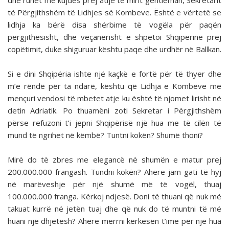
dhe ruhet me kujdes prej atijë të mirit gentleman, Sekretarit
të Përgjithshëm të Lidhjes së Kombeve. Është e vërtetë se
lidhja ka bërë disa shërbime të vogëla për paqën
përgjithësisht, dhe veçanërisht e shpëtoi Shqipërinë prej
copëtimit, duke shiguruar kështu paqe dhe urdhër në Ballkan.
Si e dini Shqipëria ishte një kaçkë e fortë për të thyer dhe
m’e rëndë për ta ndarë, kështu që Lidhja e Kombeve me
mençuri vendosi të mbetet atje ku është të njomet lirisht në
detin Adriatik. Po thuamëni zoti Sekretar i Përgjithshëm
përse refuzoni t’i jepni Shqipërisë një hua me të cilën të
mund të ngrihet në këmbë? Tuntni kokën? Shumë thoni?
Mirë do të zbres me elegancë në shumën e matur prej
200.000.000 frangash. Tundni kokën? Ahere jam gati të hyj
në marëveshje për një shumë më të vogël, thuaj
100.000.000 franga. Kërkoj ndjesë. Doni të thuani që nuk më
takuat kurrë në jetën tuaj dhe që nuk do të muntni të më
huani një dhjetësh? Ahere merrni kërkesën t’ime për një hua