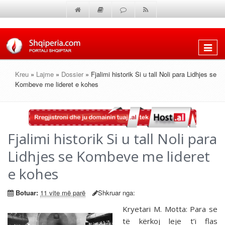
Shfaq
menun
Kreu
»
Lajme
»
Dossier
» Fjalimi historik Si u tall Noli para Lidhjes se
Kombeve me lideret e kohes
Fjalimi historik Si u tall Noli para
Lidhjes se Kombeve me lideret
e kohes
Botuar:
11 vite më parë
Shkruar nga:
Kryetari M. Motta: Para se
të kërkoj leje t’i flas