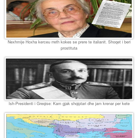
Nexhmije Hoxha kerceu rreth kokes se prere te italianit. Shoqet i beri
prostituta
Ish-Presidenti i Greqise: Kam gjak shqiptari dhe jam krenar per kete