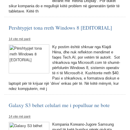
ekranit me ‘Retina Display’. Por duket
sikur kompania do e rregullojë këtë problem në gjeneratën tjetër të
tabletave. Këtë th
Pershtypjet tona rreth Windows 8 [EDITORIAL]
14 vite më parë
Ky postim është shkruar nga Klajdi
Hëna, dhe nuk reflekton mendimet e
faqes Tech.Al, por vetëm të autorit. Sot
shkarkova nga Microsoft.com të shumë-
përfolurën Windows 8, sistemin operativ
të ri të Microsoft-it. Kushtonte rreth $40.
Pasi e shkarkova, e formatova diskun e
laptopit për të krijuar një ‘drive’ enkas për të. Në këtë mënyrë, kur
ndez kompjuterin, më j
Galaxy S3 behet celulari me i populluar ne bote
14 vite më parë
Kompania Koreano-Jugore Samsung
mund të ketë humbur nëpër gjykata