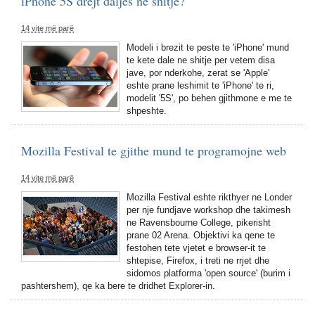
iPhone 5S drejt daljes ne shitje?
14 vite më parë
Modeli i brezit te peste te 'iPhone' mund
te kete dale ne shitje per vetem disa
jave, por nderkohe, zerat se 'Apple'
eshte prane leshimit te 'iPhone' te ri,
modelit '5S', po behen gjithmone e me te
shpeshte.
Mozilla Festival te gjithe mund te programojne web
14 vite më parë
Mozilla Festival eshte rikthyer ne Londer
per nje fundjave workshop dhe takimesh
ne Ravensbourne College, pikerisht
prane 02 Arena. Objektivi ka qene te
festohen tete vjetet e browser-it te
shtepise, Firefox, i treti ne rrjet dhe
sidomos platforma 'open source' (burim i
pashtershem), qe ka bere te dridhet Explorer-in.