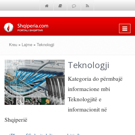
Shfaq
menun
Kreu
»
Lajme
»
Teknologji
Teknologji
Kategoria do përmbajë
informacione mbi
Teknologjitë e
informacionit në
Shqiperië