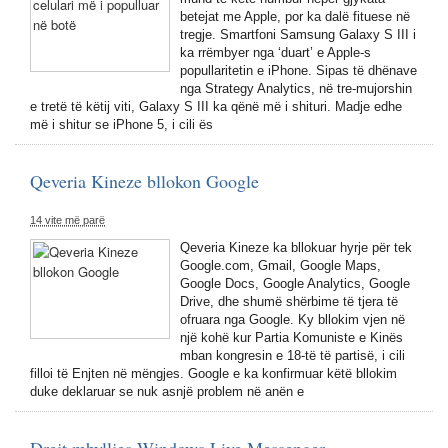
betejat me Apple, por ka dalë fituese në
tregje. Smartfoni Samsung Galaxy S III i
ka rrëmbyer nga ‘duart’ e Apple-s
popullaritetin e iPhone. Sipas të dhënave
nga Strategy Analytics, në tre-mujorshin
e tretë të këtij viti, Galaxy S III ka qënë më i shituri. Madje edhe
më i shitur se iPhone 5, i cili ës
Qeveria Kineze bllokon Google
14 vite më parë
Qeveria Kineze ka bllokuar hyrje për tek
Google.com, Gmail, Google Maps,
Google Docs, Google Analytics, Google
Drive, dhe shumë shërbime të tjera të
ofruara nga Google. Ky bllokim vjen në
një kohë kur Partia Komuniste e Kinës
mban kongresin e 18-të të partisë, i cili
filloi të Enjten në mëngjes. Google e ka konfirmuar këtë bllokim
duke deklaruar se nuk asnjë problem në anën e