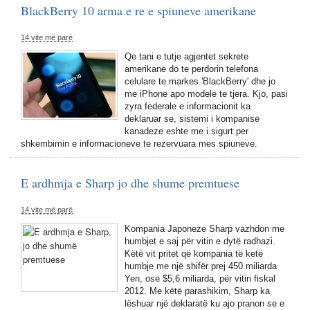
BlackBerry 10 arma e re e spiuneve amerikane
14 vite më parë
Qe tani e tutje agjentet sekrete
amerikane do te perdorin telefona
celulare te markes 'BlackBerry' dhe jo
me iPhone apo modele te tjera. Kjo, pasi
zyra federale e informacionit ka
deklaruar se, sistemi i kompanise
kanadeze eshte me i sigurt per
shkembimin e informacioneve te rezervuara mes spiuneve.
E ardhmja e Sharp jo dhe shume premtuese
14 vite më parë
Kompania Japoneze Sharp vazhdon me
humbjet e saj për vitin e dytë radhazi.
Këtë vit pritet që kompania të ketë
humbje me një shifër prej 450 miliarda
Yen, ose $5,6 miliarda, për vitin fiskal
2012. Me këtë parashikim, Sharp ka
lëshuar një deklaratë ku ajo pranon se e