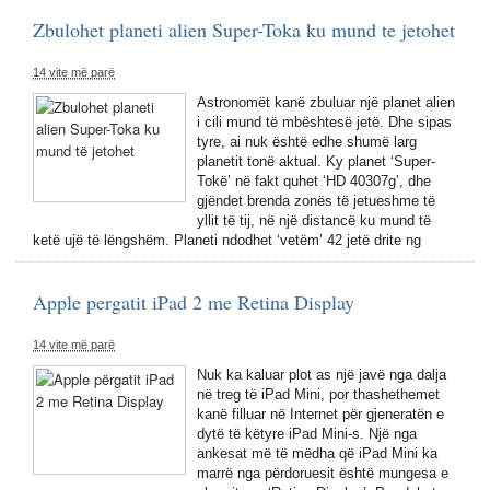
Zbulohet planeti alien Super-Toka ku mund te jetohet
14 vite më parë
Astronomët kanë zbuluar një planet alien
i cili mund të mbështesë jetë. Dhe sipas
tyre, ai nuk është edhe shumë larg
planetit tonë aktual. Ky planet ‘Super-
Tokë’ në fakt quhet ‘HD 40307g’, dhe
gjëndet brenda zonës të jetueshme të
yllit të tij, në një distancë ku mund të
ketë ujë të lëngshëm. Planeti ndodhet ‘vetëm’ 42 jetë drite ng
Apple pergatit iPad 2 me Retina Display
14 vite më parë
Nuk ka kaluar plot as një javë nga dalja
në treg të iPad Mini, por thashethemet
kanë filluar në Internet për gjeneratën e
dytë të këtyre iPad Mini-s. Një nga
ankesat më të mëdha që iPad Mini ka
marrë nga përdoruesit është mungesa e