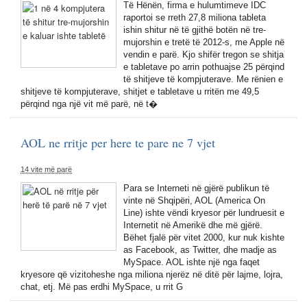
Të Hënën, firma e hulumtimeve IDC
raportoi se rreth 27,8 miliona tableta
ishin shitur në të gjithë botën në tre-
mujorshin e tretë të 2012-s, me Apple në
vendin e parë. Kjo shifër tregon se shitja
e tabletave po arrin pothuajse 25 përqind
të shitjeve të kompjuterave. Me rënien e
shitjeve të kompjuterave, shitjet e tabletave u rritën me 49,5
përqind nga një vit më parë, në t�
AOL ne rritje per here te pare ne 7 vjet
14 vite më parë
Para se Interneti në gjërë publikun të
vinte në Shqipëri, AOL (America On
Line) ishte vëndi kryesor për lundruesit e
Internetit në Amerikë dhe më gjërë.
Bëhet fjalë për vitet 2000, kur nuk kishte
as Facebook, as Twitter, dhe madje as
MySpace. AOL ishte një nga faqet
kryesore që vizitoheshe nga miliona njerëz në ditë për lajme, lojra,
chat, etj. Më pas erdhi MySpace, u rrit G