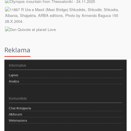
Reklama
Informative
Lajmet
Analiza
Komunitete
Chat #shqiperia
Albforumi
Webmastera