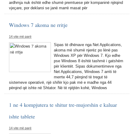
ardhmja nuk është edhe shumë premtuese për kompaninë njëqind
vjeçare, por deklaroi se janë marrë masat për
Windows 7 akoma ne rritje
14 vite më parë
Sipas të dhënave nga Net Applications,
akoma më shumë njerëz po lënë pas
Windows XP për Windows 7. Kjo edhe
pse Windows 8 është tashmë i gatshëm
për klientët. Sipas dokumentimeve nga
Net Applications, Windows 7 arriti të
merrte 44,7 përqind të tregut të
sistemeve operativë, një shifër kjo pak më e madhe nga 44
përqind që ishte në Shtator. Në të njëjtën kohë, Windows
1 ne 4 kompjutera te shitur tre-mujorshin e kaluar
ishte tablete
14 vite më parë