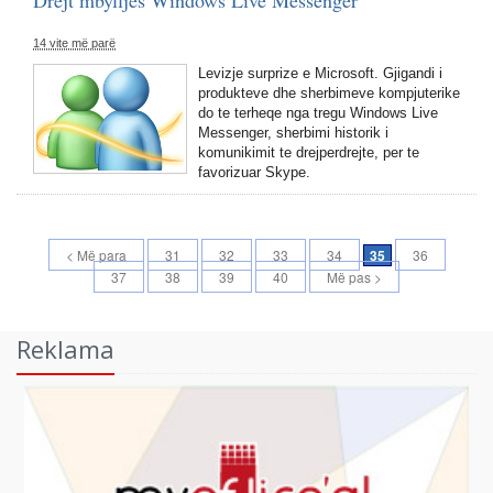
Drejt mbylljes Windows Live Messenger
14 vite më parë
Levizje surprize e Microsoft. Gjigandi i
produkteve dhe sherbimeve kompjuterike
do te terheqe nga tregu Windows Live
Messenger, sherbimi historik i
komunikimit te drejperdrejte, per te
favorizuar Skype.
< Më para
31
32
33
34
35
36
37
38
39
40
Më pas >
Reklama