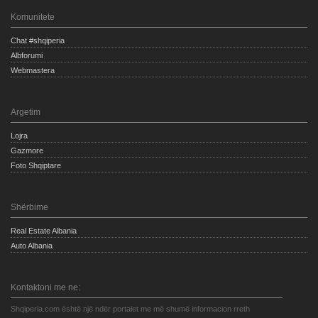
Komunitete
Chat #shqiperia
Albforumi
Webmastera
Argetim
Lojra
Gazmore
Foto Shqiptare
Shërbime
Real Estate Albania
Auto Albania
Kontaktoni me ne:
Shqiperia.com është një ndër portalet me më shumë informacion rreth