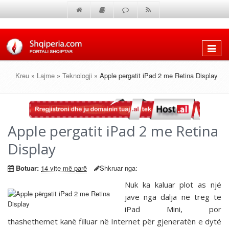
Shfaq
menun
Kreu
»
Lajme
»
Teknologji
» Apple pergatit iPad 2 me Retina Display
Apple pergatit iPad 2 me Retina
Display
Botuar:
14 vite më parë
Shkruar nga:
Nuk ka kaluar plot as një
javë nga dalja në treg të
iPad Mini, por
thashethemet kanë filluar në Internet për gjeneratën e dytë