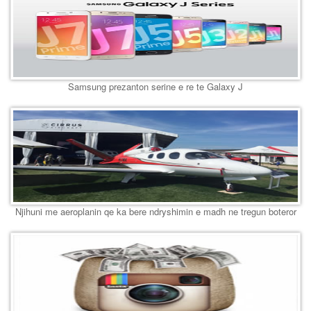
Samsung prezanton serine e re te Galaxy J
Njihuni me aeroplanin qe ka bere ndryshimin e madh ne tregun boteror