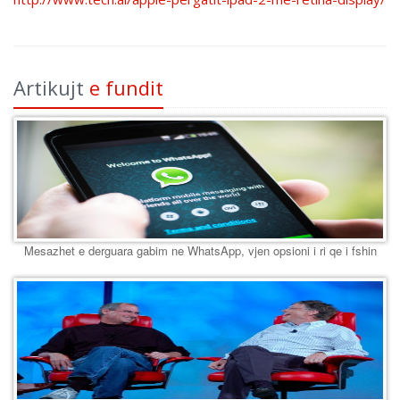
Artikujt
e fundit
Mesazhet e derguara gabim ne WhatsApp, vjen opsioni i ri qe i fshin