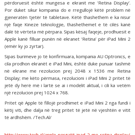
përdoruesit është mungesa e ekranit me ‘Retina Display’.
Por duket sikur kompania do e rregullojë këtë problem në
gjeneratën tjetër të tabletave. Këtë thashethem e ka nisur
një faqe Kineze teknologjie, thashethemet e të cilës kanë
dalë të vërteta më përpara. Sipas kësaj faqeje, prodhuesit e
Apple kanë filluar punën në ekranet ‘Retina’ për iPad Mini 2
(emër ky jo zyrtar).
Sipas burimeve jo të konfirmuara, kompania AU Optronics, e
cila prodhon ekranët e iPad Mini, është duke punuar tashmë
në ekrane me rezolucion prej 2048 x 1536 me Retina
Display; me këto përmasa, rezolucioni i iPad Mini 2 pritet të
jetë dy herë më i lartë se ai i modelit aktual, i cili ka vetëm
një rezolucion prej 1024 x 768.
Pritet që Apple të fillojë prodhimet e iPad Mini 2 nga fundi i
këtij viti, dhe dalja në treg pritet të jetë në vjeshtën e vitit
të ardhshëm. /Tech.Al/
http://www.tech.al/apple-pergatit-ipad-2-me-retina-display/