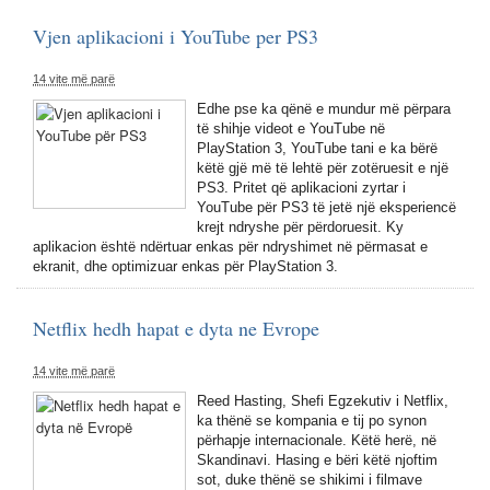
Vjen aplikacioni i YouTube per PS3
14 vite më parë
Edhe pse ka qënë e mundur më përpara
të shihje videot e YouTube në
PlayStation 3, YouTube tani e ka bërë
këtë gjë më të lehtë për zotëruesit e një
PS3. Pritet që aplikacioni zyrtar i
YouTube për PS3 të jetë një eksperiencë
krejt ndryshe për përdoruesit. Ky
aplikacion është ndërtuar enkas për ndryshimet në përmasat e
ekranit, dhe optimizuar enkas për PlayStation 3.
Netflix hedh hapat e dyta ne Evrope
14 vite më parë
Reed Hasting, Shefi Egzekutiv i Netflix,
ka thënë se kompania e tij po synon
përhapje internacionale. Këtë herë, në
Skandinavi. Hasing e bëri këtë njoftim
sot, duke thënë se shikimi i filmave