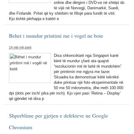
online dhe dërgimi i DVD-ve në shtëpi do
të vijë në Norvegji, Danimarkë, Suedi,
dhe Finlandë. Pritet që ky shërbim të fillojë para fundit të vitit.
Kjo është përhapja e katërt e
Behet i mundur printimi me i vogel ne bote
14 vite më parë
Disa shkencëtarë nga Singapori kanë
bërë të mundur çfarë ata quajnë
“rezolucionin më të lartë të mundshëm”
për printimin me ngjyra me lazer.
Skuadra ka demonstruar këtë teknikë
duke printuar një foto eksperimentale në
50 me 50 mikrometra, dhe rreth 100.000
dpi (dots per inch/ pika për inch). Kjo vjen pasi ‘Retina – Display’
që gjëndet në disa p
Shperblime per gjetjen e defekteve ne Google
Chromium