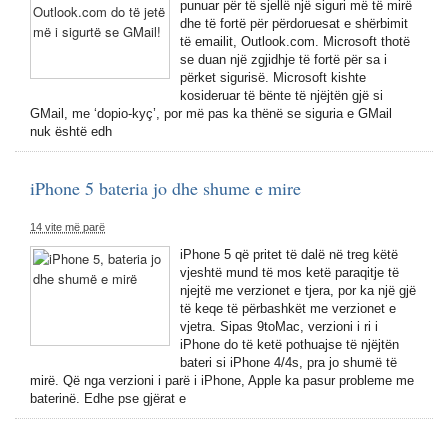
punuar për të sjellë një siguri më të mirë
dhe të fortë për përdoruesat e shërbimit
të emailit, Outlook.com. Microsoft thotë
se duan një zgjidhje të fortë për sa i
përket sigurisë. Microsoft kishte
kosideruar të bënte të njëjtën gjë si
GMail, me ‘dopio-kyç’, por më pas ka thënë se siguria e GMail
nuk është edh
iPhone 5 bateria jo dhe shume e mire
14 vite më parë
iPhone 5 që pritet të dalë në treg këtë
vjeshtë mund të mos ketë paraqitje të
njejtë me verzionet e tjera, por ka një gjë
të keqe të përbashkët me verzionet e
vjetra. Sipas 9toMac, verzioni i ri i
iPhone do të ketë pothuajse të njëjtën
bateri si iPhone 4/4s, pra jo shumë të
mirë. Që nga verzioni i parë i iPhone, Apple ka pasur probleme me
baterinë. Edhe pse gjërat e