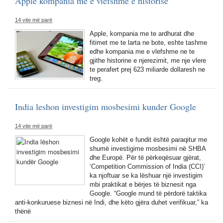
Apple kompania me e vlefshme e historise
14 vite më parë
Apple, kompania me te ardhurat dhe
fitimet me te larta ne bote, eshte tashme
edhe kompania me e vlefshme ne te
gjithe historine e njerezimit, me nje vlere
te perafert prej 623 miliarde dollaresh ne
treg.
India leshon investigim mosbesimi kunder Google
14 vite më parë
Google kohët e fundit është paraqitur me
shumë investigime mosbesimi në SHBA
dhe Europë. Për të përkeqësuar gjërat,
‘Competition Commission of India (CCI)’
ka njoftuar se ka lëshuar një investigim
mbi praktikat e bërjes të biznesit nga
Google. “Google mund të përdorë taktika
anti-konkuruese biznesi në Indi, dhe këto gjëra duhet verifikuar,” ka
thënë