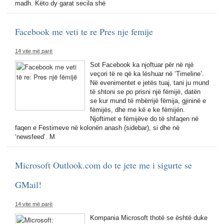
madh. Këto dy garat secila shë
Facebook me veti te re Pres nje femije
14 vite më parë
Sot Facebook ka njoftuar për në një
veçori të re që ka lëshuar në ‘Timeline’.
Në evenimentet e jetës tuaj, tani ju mund
të shtoni se po prisni një fëmijë, datën
se kur mund të mbërrijë fëmija, gjininë e
fëmijës, dhe me kë e ke fëmijën.
Njoftimet e fëmijëve do të shfaqen në
faqen e Festimeve në kolonën anash (sidebar), si dhe në
‘newsfeed’. M
Microsoft Outlook.com do te jete me i sigurte se
GMail!
14 vite më parë
Kompania Microsoft thotë se është duke