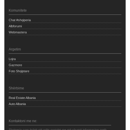
Komunitete
Chat #shqiperia
Albforumi
Webmastera
Argetim
Lojra
Gazmore
Foto Shqiptare
Shërbime
Real Estate Albania
Auto Albania
Kontaktoni me ne:
Shqiperia.com është një ndër portalet me më shumë informacion rreth