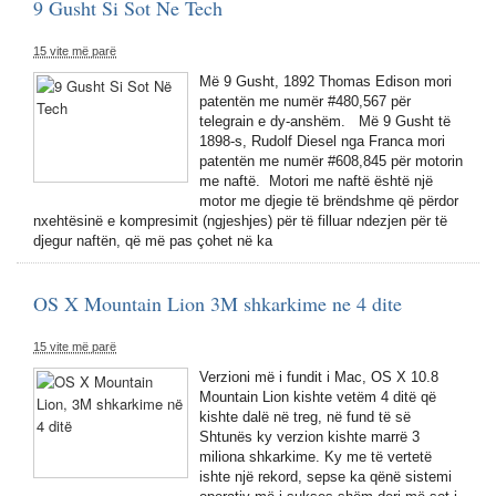
9 Gusht Si Sot Ne Tech
15 vite më parë
Më 9 Gusht, 1892 Thomas Edison mori
patentën me numër #480,567 për
telegrain e dy-anshëm. Më 9 Gusht të
1898-s, Rudolf Diesel nga Franca mori
patentën me numër #608,845 për motorin
me naftë. Motori me naftë është një
motor me djegie të brëndshme që përdor
nxehtësinë e kompresimit (ngjeshjes) për të filluar ndezjen për të
djegur naftën, që më pas çohet në ka
OS X Mountain Lion 3M shkarkime ne 4 dite
15 vite më parë
Verzioni më i fundit i Mac, OS X 10.8
Mountain Lion kishte vetëm 4 ditë që
kishte dalë në treg, në fund të së
Shtunës ky verzion kishte marrë 3
miliona shkarkime. Ky me të vertetë
ishte një rekord, sepse ka qënë sistemi