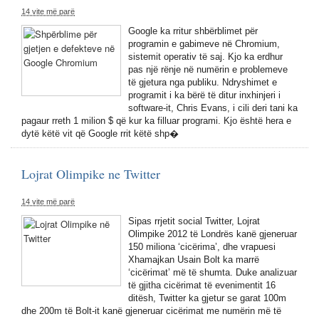
14 vite më parë
Google ka rritur shbërblimet për
programin e gabimeve në Chromium,
sistemit operativ të saj. Kjo ka erdhur
pas një rënje në numërin e problemeve
të gjetura nga publiku. Ndryshimet e
programit i ka bërë të ditur inxhinjeri i
software-it, Chris Evans, i cili deri tani ka
pagaur rreth 1 milion $ që kur ka filluar programi. Kjo është hera e
dytë këtë vit që Google rrit këtë shp�
Lojrat Olimpike ne Twitter
14 vite më parë
Sipas rrjetit social Twitter, Lojrat
Olimpike 2012 të Londrës kanë gjeneruar
150 miliona ‘cicërima’, dhe vrapuesi
Xhamajkan Usain Bolt ka marrë
‘cicërimat’ më të shumta. Duke analizuar
të gjitha cicërimat të evenimentit 16
ditësh, Twitter ka gjetur se garat 100m
dhe 200m të Bolt-it kanë gjeneruar cicërimat me numërin më të