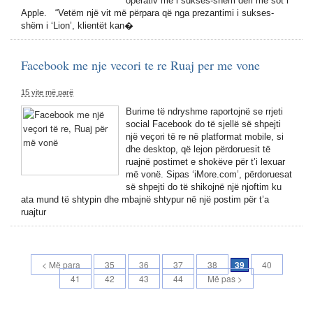
operativ më i sukses-shëm deri më sot i
Apple. “Vetëm një vit më përpara që nga prezantimi i sukses-
shëm i ‘Lion’, klientët kan�
Facebook me nje vecori te re Ruaj per me vone
15 vite më parë
Burime të ndryshme raportojnë se rrjeti
social Facebook do të sjellë së shpejti
një veçori të re në platformat mobile, si
dhe desktop, që lejon përdoruesit të
ruajnë postimet e shokëve për t’i lexuar
më vonë. Sipas ‘iMore.com’, përdoruesat
së shpejti do të shikojnë një njoftim ku
ata mund të shtypin dhe mbajnë shtypur në një postim për t’a
ruajtur
< Më para
35
36
37
38
39
40
41
42
43
44
Më pas >