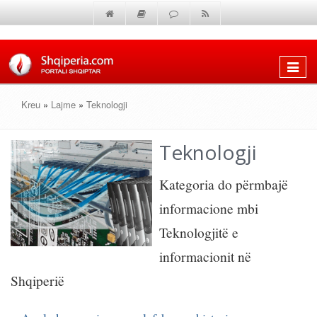
Shfaq
menun
Kreu
»
Lajme
»
Teknologji
Teknologji
Kategoria do përmbajë
informacione mbi
Teknologjitë e
informacionit në
Shqiperië