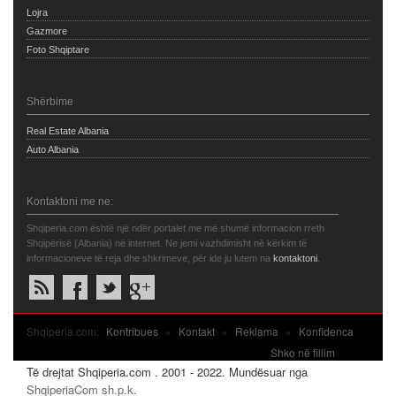
Lojra
Gazmore
Foto Shqiptare
Shërbime
Real Estate Albania
Auto Albania
Kontaktoni me ne:
Shqiperia.com është një ndër portalet me më shumë informacion rreth
Shqipërisë (Albania) në internet. Ne jemi vazhdimisht në kërkim të
informacioneve të reja dhe shkrimeve, për ide ju lutem na
kontaktoni
.
Shqiperia.com:
Kontribues
»
Kontakt
»
Reklama
»
Konfidenca
Shko në fillim
Të drejtat Shqiperia.com . 2001 - 2022. Mundësuar nga
ShqiperiaCom sh.p.k.