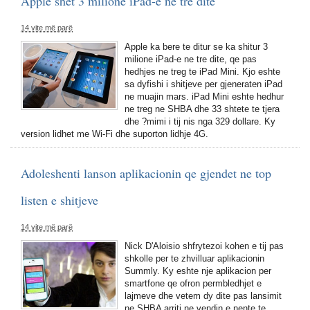
Apple shet 3 milione iPad-e ne tre dite
14 vite më parë
Apple ka bere te ditur se ka shitur 3
milione iPad-e ne tre dite, qe pas
hedhjes ne treg te iPad Mini. Kjo eshte
sa dyfishi i shitjeve per gjeneraten iPad
ne muajin mars. iPad Mini eshte hedhur
ne treg ne SHBA dhe 33 shtete te tjera
dhe ?mimi i tij nis nga 329 dollare. Ky
version lidhet me Wi-Fi dhe suporton lidhje 4G.
Adoleshenti lanson aplikacionin qe gjendet ne top
listen e shitjeve
14 vite më parë
Nick D'Aloisio shfrytezoi kohen e tij pas
shkolle per te zhvilluar aplikacionin
Summly. Ky eshte nje aplikacion per
smartfone qe ofron permbledhjet e
lajmeve dhe vetem dy dite pas lansimit
ne SHBA arriti ne vendin e nente te