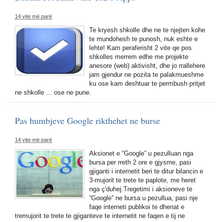
14 vite më parë
Te kryesh shkolle dhe ne te njejten kohe
te mundohesh te punosh, nuk eshte e
lehte! Kam peraferisht 2 vite qe pos
shkolles merrem edhe me projekte
anesore (web) aktivisht, dhe jo rrallehere
jam gjendur ne pozita te palakmueshme
ku ose kam deshtuar te permbush pritjet
ne shkolle ... ose ne pune.
Pas humbjeve Google rikthehet ne burse
14 vite më parë
Aksionet e “Google” u pezulluan nga
bursa per rreth 2 ore e gjysme, pasi
gjiganti i internetit beri te ditur bilancin e
3-mujorit te trete te paplote, me heret
nga ç'duhej.Tregetimi i aksioneve te
“Google” ne bursa u pezullua, pasi nje
faqe interneti publikoi te dhenat e
tremujorit te trete te gjiganteve te internetit ne faqen e tij ne