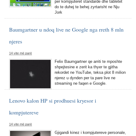
per kompjuteret standarde dhe tabletet
do te duhej te behej zyrtarisht ne Nju
Jork
Baumgartner u ndoq live ne Google nga rreth 8 mln
njeres
14 vite më parë
Felix Baumgartner qe arriti te mposhte
shpejtesine e zerit ka thyer te gjitha
rekordet ne YouTube, teksa plot 8 milion
njerez u dynden per ta pare live ne
streaming ne faqen e Google.
Lenovo kalon HP si prodhuesi kryesor i
kompjutereve
14 vite më parë
Gjigandi kinez i kompjutereve personale,