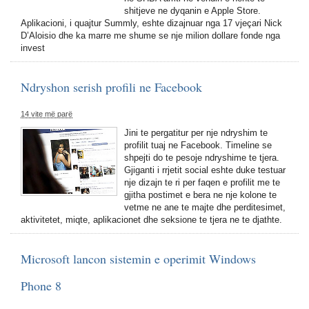
shitjeve ne dyqanin e Apple Store.
Aplikacioni, i quajtur Summly, eshte dizajnuar nga 17 vjeçari Nick
D’Aloisio dhe ka marre me shume se nje milion dollare fonde nga
invest
Ndryshon serish profili ne Facebook
14 vite më parë
Jini te pergatitur per nje ndryshim te
profilit tuaj ne Facebook. Timeline se
shpejti do te pesoje ndryshime te tjera.
Gjiganti i rrjetit social eshte duke testuar
nje dizajn te ri per faqen e profilit me te
gjitha postimet e bera ne nje kolone te
vetme ne ane te majte dhe perditesimet,
aktivitetet, miqte, aplikacionet dhe seksione te tjera ne te djathte.
Microsoft lancon sistemin e operimit Windows
Phone 8