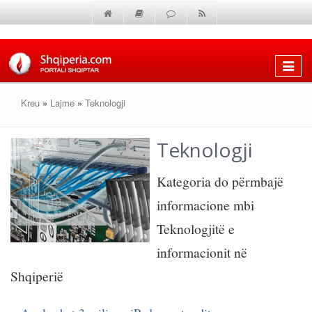
Shfaq
menun
Kreu
»
Lajme
»
Teknologji
Teknologji
Kategoria do përmbajë
informacione mbi
Teknologjitë e
informacionit në
Shqiperië