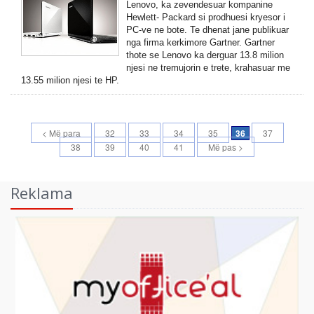
Lenovo, ka zevendesuar kompanine
Hewlett- Packard si prodhuesi kryesor i
PC-ve ne bote. Te dhenat jane publikuar
nga firma kerkimore Gartner. Gartner
thote se Lenovo ka derguar 13.8 milion
njesi ne tremujorin e trete, krahasuar me
13.55 milion njesi te HP.
< Më para
32
33
34
35
36
37
38
39
40
41
Më pas >
Reklama