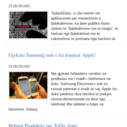
14 vite më parë
'SplashData', e cila merret me
aplikacionet per menaxhimin e
fjalekalimeve, ka bere publike listen
vjetore te “fjalekalimeve me te keqija”, te
hartuar nga fjalekalimet me te
zakonshme te postuara nga hackers-at.
Gjykata Samsung nuk e ka kopjuar Apple!
14 vite më parë
Nje gjykate holandeze vendosi se
prodhuesi me i madh i telefonave ne
bote, Samsung Electronics nuk ka
cenuar patentat e rivalit te saj, Apple Inc,
duke perdorur disa teknika te prekjes
shume-dimensionale ne disa nga
telefonat dhe tabletet e linjes se
famshme, Galaxy.
Behuni Produktiv me ToDo Apps