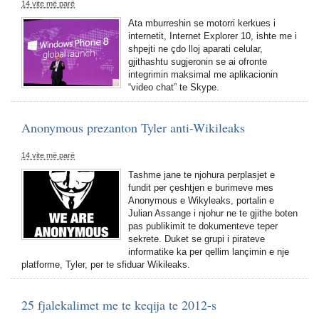
14 vite më parë
Ata mburreshin se motorri kerkues i
internetit, Internet Explorer 10, ishte me i
shpejti ne çdo lloj aparati celular,
gjithashtu sugjeronin se ai ofronte
integrimin maksimal me aplikacionin
“video chat” te Skype.
Anonymous prezanton Tyler anti-Wikileaks
14 vite më parë
Tashme jane te njohura perplasjet e
fundit per çeshtjen e burimeve mes
Anonymous e Wikyleaks, portalin e
Julian Assange i njohur ne te gjithe boten
pas publikimit te dokumenteve teper
sekrete. Duket se grupi i pirateve
informatike ka per qellim lançimin e nje
platforme, Tyler, per te sfiduar Wikileaks.
25 fjalekalimet me te keqija te 2012-s