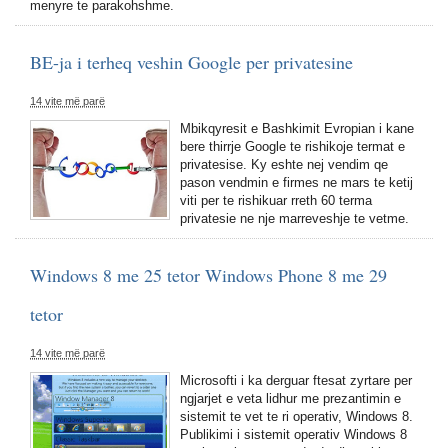
menyre te parakohshme.
BE-ja i terheq veshin Google per privatesine
14 vite më parë
Mbikqyresit e Bashkimit Evropian i kane
bere thirrje Google te rishikoje termat e
privatesise. Ky eshte nej vendim qe
pason vendmin e firmes ne mars te ketij
viti per te rishikuar rreth 60 terma
privatesie ne nje marreveshje te vetme.
Windows 8 me 25 tetor Windows Phone 8 me 29
tetor
14 vite më parë
Microsofti i ka derguar ftesat zyrtare per
ngjarjet e veta lidhur me prezantimin e
sistemit te vet te ri operativ, Windows 8.
Publikimi i sistemit operativ Windows 8