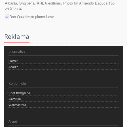
Reklama
Informative
Lajmet
Analiza
Komunitete
Chat #shqiperia
Albforumi
Webmastera
Argetim