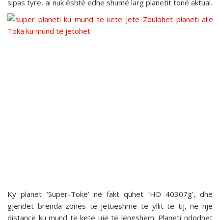
sipas tyre, ai nuk është edhe shumë larg planetit tonë aktual.
Ky planet ‘Super-Tokë’ në fakt quhet ‘HD 40307g’, dhe
gjëndet brenda zonës të jetueshme të yllit të tij, në një
distancë ku mund të ketë ujë të lëngshëm. Planeti ndodhet