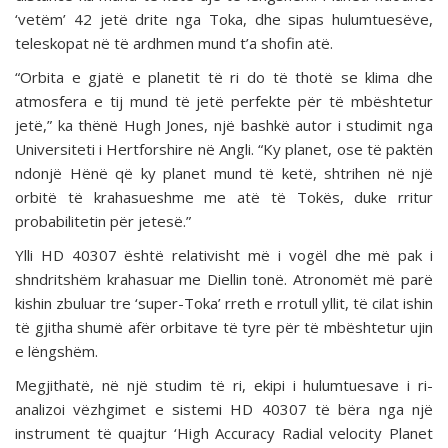
‘vetëm’ 42 jetë drite nga Toka, dhe sipas hulumtuesëve,
teleskopat në të ardhmen mund t’a shofin atë.
“Orbita e gjatë e planetit të ri do të thotë se klima dhe
atmosfera e tij mund të jetë perfekte për të mbështetur
jetë,” ka thënë Hugh Jones, një bashkë autor i studimit nga
Universiteti i Hertforshire në Angli. “Ky planet, ose të paktën
ndonjë Hënë që ky planet mund të ketë, shtrihen në një
orbitë të krahasueshme me atë të Tokës, duke rritur
probabilitetin për jetesë.”
Ylli HD 40307 është relativisht më i vogël dhe më pak i
shndritshëm krahasuar me Diellin tonë. Atronomët më parë
kishin zbuluar tre ‘super-Toka’ rreth e rrotull yllit, të cilat ishin
të gjitha shumë afër orbitave të tyre për të mbështetur ujin
e lëngshëm.
Megjithatë, në një studim të ri, ekipi i hulumtuesave i ri-
analizoi vëzhgimet e sistemi HD 40307 të bëra nga një
instrument të quajtur ‘High Accuracy Radial velocity Planet