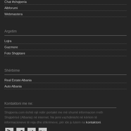
Chat #shqiperia
Albforumi
Webmastera
Argetim
Lojra
Gazmore
Foto Shqiptare
Shërbime
Real Estate Albania
Auto Albania
Kontaktoni me ne:
Shqiperia.com është një ndër portalet me më shumë informacion rreth
Shqipërisë (Albania) në internet. Ne jemi vazhdimisht në kërkim të
informacioneve të reja dhe shkrimeve, për ide ju lutem na
kontaktoni
.