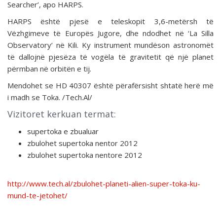
Searcher’, apo HARPS.
HARPS është pjesë e teleskopit 3,6-metërsh të
Vëzhgimeve të Europës Jugore, dhe ndodhet në ‘La Silla
Observatory’ në Kili. Ky instrument mundëson astronomët
të dallojnë pjesëza të vogëla të gravitetit që një planet
përmban në orbitën e tij.
Mendohet se HD 40307 është përafërsisht shtatë herë më
i madh se Toka. /Tech.Al/
Vizitoret kerkuan termat:
supertoka e zbualuar
zbulohet supertoka nentor 2012
zbulohet supertoka nentore 2012
http://www.tech.al/zbulohet-planeti-alien-super-toka-ku-
mund-te-jetohet/