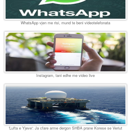
WhatsApp vjen me risi, mund te beni videotelefonata
Instagram, tani edhe me video live
'Lufta e Yjeve': Ja cfare arme dergon SHBA prane Korese se Veriut