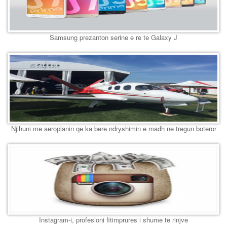
Samsung prezanton serine e re te Galaxy J
Njihuni me aeroplanin qe ka bere ndryshimin e madh ne tregun boteror
Instagram-i, profesioni fitimprures i shume te rinjve