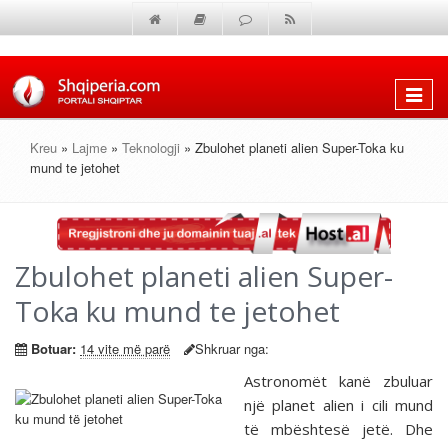
Shfaq
menun
Kreu
»
Lajme
»
Teknologji
» Zbulohet planeti alien Super-Toka ku
mund te jetohet
Zbulohet planeti alien Super-
Toka ku mund te jetohet
Botuar:
14 vite më parë
Shkruar nga:
Astronomët kanë zbuluar
një planet alien i cili mund
të mbështesë jetë. Dhe