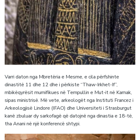
Varri daton nga Mbretëria e Mesme, e cila përfshinte
dinastitë 11 dhe 12 dhe i përkiste “Thaw-Irkhet-If”,
mbikëqyrësit mumifikues në Tempullin e Mut-it në Karnak,
sipas ministrisë. Më vete, arkeologët nga Instituti Francez i
Arkeologjisë Lindore (IFAO) dhe Universiteti i Strasburgut
kanë zbuluar dy sarkofagë që datojnë nga dinastia e 18-të,
tha Anani në një konferencë shtypi.