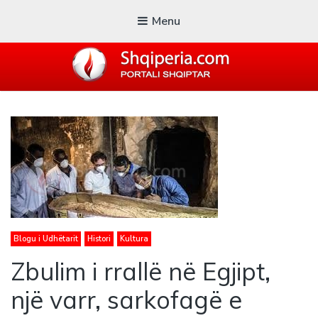
Menu
SHQIPERIA.COM
Blogu i ShqiperiaCom
Blogu i Udhëtarit
Histori
Kultura
Zbulim i rrallë në Egjipt,
një varr, sarkofagë e