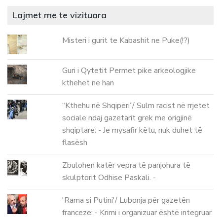
Lajmet me te vizituara
Misteri i gurit te Kabashit ne Puke(!?)
Guri i Qytetit Permet pike arkeologjike
kthehet ne han
“Kthehu në Shqipëri”/ Sulm racist në rrjetet
sociale ndaj gazetarit grek me origjinë
shqiptare: - Je mysafir këtu, nuk duhet të
flasësh
Zbulohen katër vepra të panjohura të
skulptorit Odhise Paskali. -
'Rama si Putini'/ Lubonja për gazetën
franceze: - Krimi i organizuar është integruar