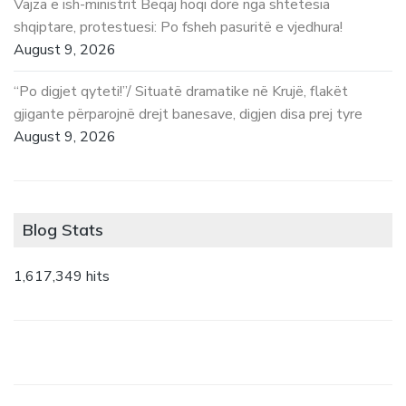
Vajza e ish-ministrit Beqaj hoqi dorë nga shtetësia
shqiptare, protestuesi: Po fsheh pasuritë e vjedhura!
August 9, 2026
“Po digjet qyteti!”/ Situatë dramatike në Krujë, flakët
gjigante përparojnë drejt banesave, digjen disa prej tyre
August 9, 2026
Blog Stats
1,617,349 hits