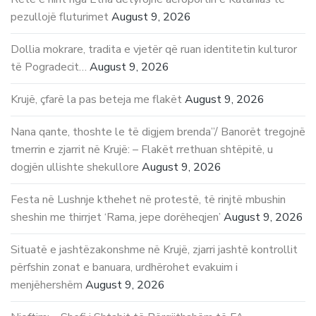
pezullojë fluturimet
August 9, 2026
Dollia mokrare, tradita e vjetër që ruan identitetin kulturor
të Pogradecit…
August 9, 2026
Krujë, çfarë la pas beteja me flakët
August 9, 2026
Nana qante, thoshte le të digjem brenda”/ Banorët tregojnë
tmerrin e zjarrit në Krujë: – Flakët rrethuan shtëpitë, u
dogjën ullishte shekullore
August 9, 2026
Festa në Lushnje kthehet në protestë, të rinjtë mbushin
sheshin me thirrjet ‘Rama, jepe dorëheqjen’
August 9, 2026
Situatë e jashtëzakonshme në Krujë, zjarri jashtë kontrollit
përfshin zonat e banuara, urdhërohet evakuim i
menjëhershëm
August 9, 2026