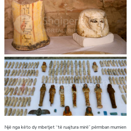
Një nga këto dy mbetjet “të ruajtura mirë” përmban mumien