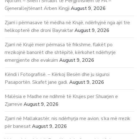
Njoftim: – Shefi i Shtabit të Përgjithshëm të FA –
Gjenerallejtënant Arben Kingji
August 9, 2026
Zjarri i përmasave të mëdha në Krujë, ndërhyjnë nga ajri tre
helikopterë dhe droni Bayraktar
August 9, 2026
Zjarri në Krujë merr përmasa të frikshme, flakët po
rrezikojnë banorët dhe shtëpitë, kërkohet ndërhyrje
emergjente dhe evakuim
August 9, 2026
Këndi i Fotografisë. – Kërkoj Besën dhe ju siguroi
Pasaportën. Skafet jane gadi.
August 9, 2026
Malësia e Madhe ne ndihmë të Krujes per Shuarjen e
Zjarreve
August 9, 2026
Zjarri në Mallakastër, nis ndërhyrja me avion, s’ka më rrezik
për banesat
August 9, 2026