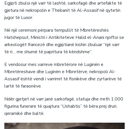
Egjipti zbuloi një varr të lashtë, sarkofagë dhe artefakte të
gjetura në nekropolin e Thebanit të Al-Assasif në qytetin
jugor të Luxor.
Në një ceremoni përpara tempullit të Mbretëreshës
Hatshepsut, Ministri i Antikiteteve Halid el-Anani njoftoi se
arkeologët francezë dhe egjiptianë kishin zbuluar “një varr
të ri… me shumë të papritura të këndshme”.
E vendosur mes varreve mbretërore në Luginën e
Mbretëreshave dhe Luginën e Mbretërve, nekropoli Al-
Assasif është vendi i varrimit të fisnikëve dhe zyrtarëve të
lartë të faraonëve.
Ndër gjetjet në varr janë sarkofagë, statuja dhe rreth 1.000
figurina funerare të quajtura “Ushabtis” të bëra prej druri,
qeramikë dhe baltë.