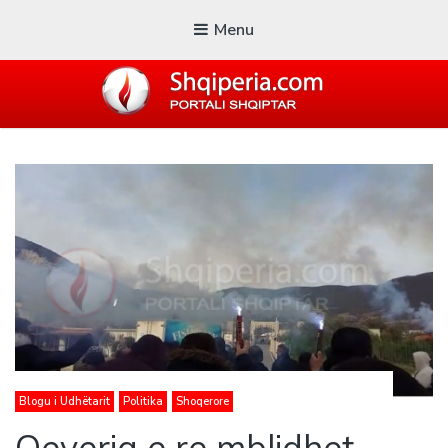
Menu
SHQIPERIA.COM
Blogu i ShqiperiaCom
Blogu i Udhëtarit
Politika
Shoqerore
Qeveria e re mblidhet