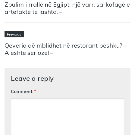
Zbulim i rrallë në Egjipt, një varr, sarkofagë e
artefakte të lashta. –
Previous
Qeveria që mblidhet në restorant peshku? –
A eshte serioze! –
Leave a reply
Comment
*