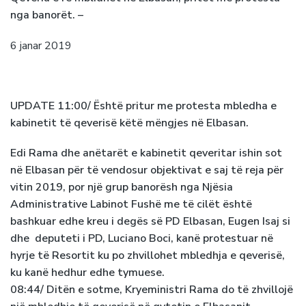
nga banorët. –
6 janar 2019
UPDATE 11:00/ Është pritur me protesta mbledha e
kabinetit të qeverisë këtë mëngjes në Elbasan.
Edi Rama dhe anëtarët e kabinetit qeveritar ishin sot
në Elbasan për të vendosur objektivat e saj të reja për
vitin 2019, por një grup banorësh nga Njësia
Administrative Labinot Fushë me të cilët është
bashkuar edhe kreu i degës së PD Elbasan, Eugen Isaj si
dhe deputeti i PD, Luciano Boci, kanë protestuar në
hyrje të Resortit ku po zhvillohet mbledhja e qeverisë,
ku kanë hedhur edhe tymuese.
08:44/ Ditën e sotme, Kryeministri Rama do të zhvillojë