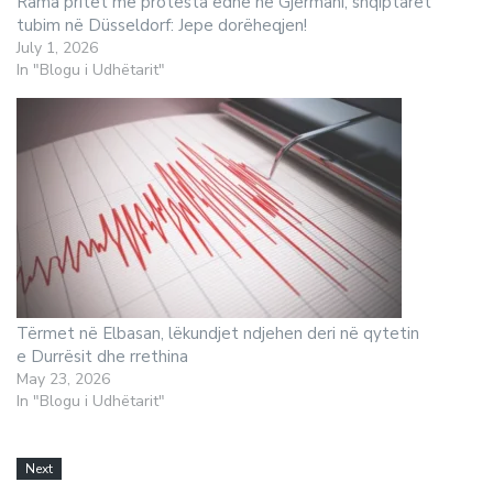
Rama pritet me protesta edhe në Gjermani, shqiptarët
tubim në Düsseldorf: Jepe dorëheqjen!
July 1, 2026
In "Blogu i Udhëtarit"
Tërmet në Elbasan, lëkundjet ndjehen deri në qytetin
e Durrësit dhe rrethina
May 23, 2026
In "Blogu i Udhëtarit"
Next