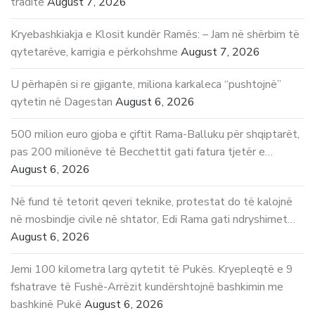
traditë
August 7, 2026
Kryebashkiakja e Klosit kundër Ramës: – Jam në shërbim të
qytetarëve, karrigia e përkohshme
August 7, 2026
U përhapën si re gjigante, miliona karkaleca “pushtojnë”
qytetin në Dagestan
August 6, 2026
500 milion euro gjoba e çiftit Rama-Balluku për shqiptarët,
pas 200 milionëve të Becchettit gati fatura tjetër e…
August 6, 2026
Në fund të tetorit qeveri teknike, protestat do të kalojnë
në mosbindje civile në shtator, Edi Rama gati ndryshimet…
August 6, 2026
Jemi 100 kilometra larg qytetit të Pukës. Kryepleqtë e 9
fshatrave të Fushë-Arrëzit kundërshtojnë bashkimin me
bashkinë Pukë
August 6, 2026