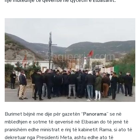
një mbledhje të qeverisë në qytetin e Elbasanit.
Burimet bëjnë me dije për gazetën “
Panorama
” se në
mbledhjen e sotme të qeverisë në Elbasan do të jenë të
pranishëm edhe ministrat e rinj të kabinetit Rama, si ato të
dekretuar nga Presidenti Meta, ashtu edhe ato të