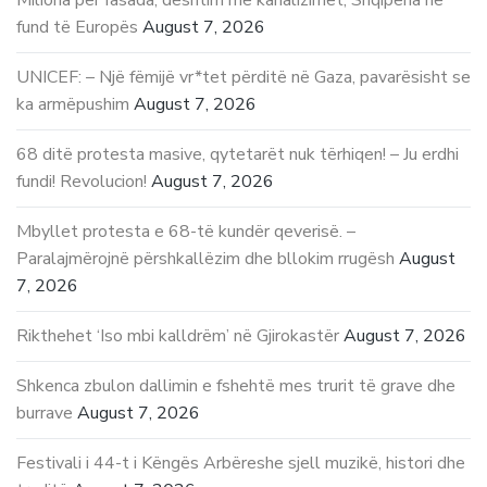
Miliona për fasada, dështim me kanalizimet, Shqipëria në
fund të Europës
August 7, 2026
UNICEF: – Një fëmijë vr*tet përditë në Gaza, pavarësisht se
ka armëpushim
August 7, 2026
68 ditë protesta masive, qytetarët nuk tërhiqen! – Ju erdhi
fundi! Revolucion!
August 7, 2026
Mbyllet protesta e 68-të kundër qeverisë. –
Paralajmërojnë përshkallëzim dhe bllokim rrugësh
August
7, 2026
Rikthehet ‘Iso mbi kalldrëm’ në Gjirokastër
August 7, 2026
Shkenca zbulon dallimin e fshehtë mes trurit të grave dhe
burrave
August 7, 2026
Festivali i 44-t i Këngës Arbëreshe sjell muzikë, histori dhe