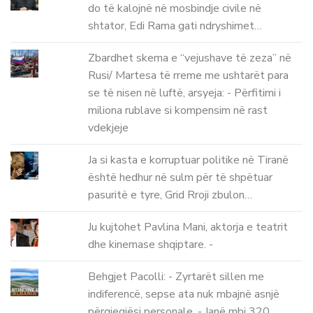
do të kalojnë në mosbindje civile në
shtator, Edi Rama gati ndryshimet…
Zbardhet skema e “vejushave të zeza” në
Rusi/ Martesa të rreme me ushtarët para
se të nisen në luftë, arsyeja: - Përfitimi i
miliona rublave si kompensim në rast
vdekjeje
Ja si kasta e korruptuar politike në Tiranë
është hedhur në sulm për të shpëtuar
pasuritë e tyre, Grid Rroji zbulon…
Ju kujtohet Pavlina Mani, aktorja e teatrit
dhe kinemase shqiptare. -
Behgjet Pacolli: - Zyrtarët sillen me
indiferencë, sepse ata nuk mbajnë asnjë
përgjegjësi personale. - Janë mbi 320