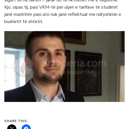
sigurt se në datën 7 janar do të rikthehet më e fuqishme.
Kjo, sipas tij, pasi VKM-të për uljen e tarifave të studimit
janë mashtrim pasi ato nuk janë reflektuar me ndryshimin e
buxhetit të shtetit.
SHARE THIS: