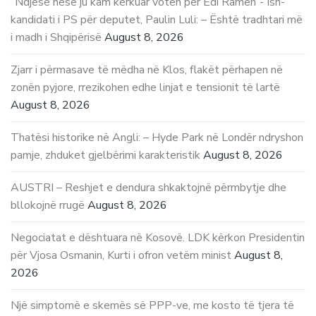
“Ndjesë nëse ju kam kërkuar votën për Edi Ramën”- Ish-
kandidati i PS për deputet, Paulin Luli: – Është tradhtari më
i madh i Shqipërisë
August 8, 2026
Zjarr i përmasave të mëdha në Klos, flakët përhapen në
zonën pyjore, rrezikohen edhe linjat e tensionit të lartë
August 8, 2026
Thatësi historike në Angli: – Hyde Park në Londër ndryshon
pamje, zhduket gjelbërimi karakteristik
August 8, 2026
AUSTRI – Reshjet e dendura shkaktojnë përmbytje dhe
bllokojnë rrugë
August 8, 2026
Negociatat e dështuara në Kosovë. LDK kërkon Presidentin
për Vjosa Osmanin, Kurti i ofron vetëm minist
August 8,
2026
Një simptomë e skemës së PPP-ve, me kosto të tjera të