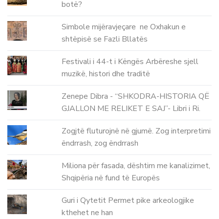
botë?
Simbole mijëravjeçare ne Oxhakun e
shtëpisë se Fazli Bllatës
Festivali i 44-t i Këngës Arbëreshe sjell
muzikë, histori dhe traditë
Zenepe Dibra - “SHKODRA-HISTORIA QË
GJALLON ME RELIKET E SAJ”- Libri i Ri.
Zogjtë fluturojnë në gjumë. Zog interpretimi
ëndrrash, zog ëndrrash
Miliona për fasada, dështim me kanalizimet,
Shqipëria në fund të Europës
Guri i Qytetit Permet pike arkeologjike
kthehet ne han