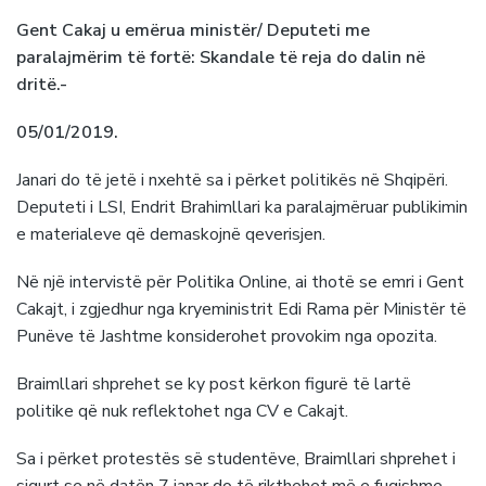
Gent Cakaj u emërua ministër/ Deputeti me
paralajmërim të fortë: Skandale të reja do dalin në
dritë.-
05/01/2019.
Janari do të jetë i nxehtë sa i përket politikës në Shqipëri.
Deputeti i LSI, Endrit Brahimllari ka paralajmëruar publikimin
e materialeve që demaskojnë qeverisjen.
Në një intervistë për Politika Online, ai thotë se emri i Gent
Cakajt, i zgjedhur nga kryeministrit Edi Rama për Ministër të
Punëve të Jashtme konsiderohet provokim nga opozita.
Braimllari shprehet se ky post kërkon figurë të lartë
politike që nuk reflektohet nga CV e Cakajt.
Sa i përket protestës së studentëve, Braimllari shprehet i