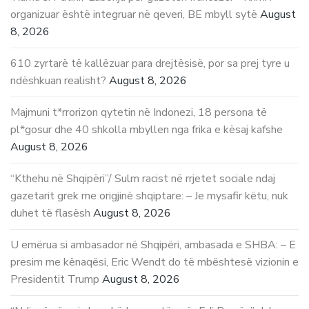
organizuar është integruar në qeveri, BE mbyll sytë
August
8, 2026
610 zyrtarë të kallëzuar para drejtësisë, por sa prej tyre u
ndëshkuan realisht?
August 8, 2026
Majmuni t*rrorizon qytetin në Indonezi, 18 persona të
pl*gosur dhe 40 shkolla mbyllen nga frika e kësaj kafshe
August 8, 2026
“Kthehu në Shqipëri”/ Sulm racist në rrjetet sociale ndaj
gazetarit grek me origjinë shqiptare: – Je mysafir këtu, nuk
duhet të flasësh
August 8, 2026
U emërua si ambasador në Shqipëri, ambasada e SHBA: – E
presim me kënaqësi, Eric Wendt do të mbështesë vizionin e
Presidentit Trump
August 8, 2026