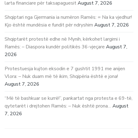
larta financiare për taksapaguesit
August 7, 2026
Shqiptari nga Gjermania ia numëron Ramës: = Na ka vjedhur!
Kjo është mundësia e fundit për ndryshim
August 7, 2026
Shqiptarët protestë edhe në Mynih, kërkohet largimi i
Ramës: – Diaspora kundër politikës 36-vjeçare
August 7,
2026
Protestuesja kujton eksodin e 7 gushtit 1991 me anijen
Vlora: – Nuk duam më të ikim, Shqipëria është e jona!
August 7, 2026
“Më të bashkuar se kurrë!”, pankartat nga protesta e 69-të,
qytetarët i drejtohen Ramës: – Nuk është prona…
August
7, 2026