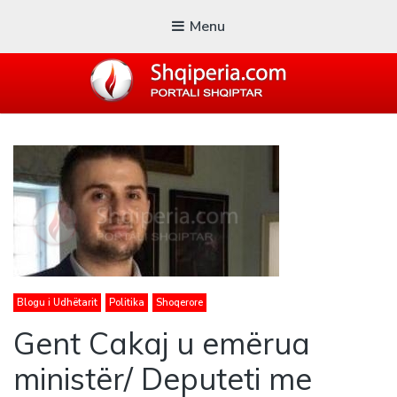
Menu
SHQIPERIA.COM
Blogu i ShqiperiaCom
Blogu i Udhëtarit
Politika
Shoqerore
Gent Cakaj u emërua
ministër/ Deputeti me