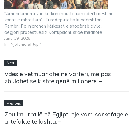
“Amendamenti ynë kërkon moratorium ndërtimesh në
zonat e mbrojtura”- Eurodeputetja kundërshton
Ramën: Po injorohen kërkesat e shoqërisë civile,
dëgjoni protestuesit! Korrupsioni, sfidë madhore
June 19, 2026
In "Njoftime Shtypi"
Next
Vdes e vetmuar dhe në varfëri, më pas
zbulohet se kishte qenë milionere. –
Previous
Zbulim i rrallë në Egjipt, një varr, sarkofagë e
artefakte të lashta. –