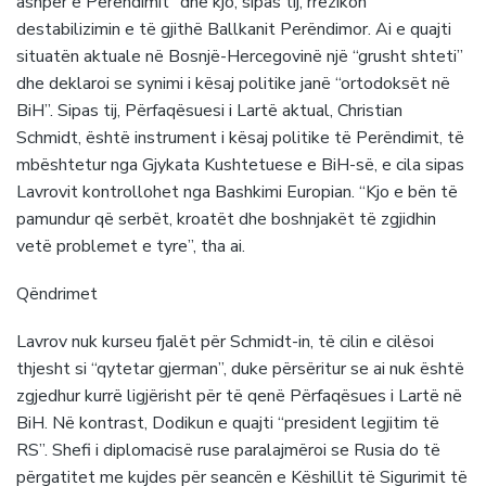
ashpër e Perëndimit” dhe kjo, sipas tij, rrezikon
destabilizimin e të gjithë Ballkanit Perëndimor. Ai e quajti
situatën aktuale në Bosnjë-Hercegovinë një “grusht shteti”
dhe deklaroi se synimi i kësaj politike janë “ortodoksët në
BiH”. Sipas tij, Përfaqësuesi i Lartë aktual, Christian
Schmidt, është instrument i kësaj politike të Perëndimit, të
mbështetur nga Gjykata Kushtetuese e BiH-së, e cila sipas
Lavrovit kontrollohet nga Bashkimi Europian. “Kjo e bën të
pamundur që serbët, kroatët dhe boshnjakët të zgjidhin
vetë problemet e tyre”, tha ai.
Qëndrimet
Lavrov nuk kurseu fjalët për Schmidt-in, të cilin e cilësoi
thjesht si “qytetar gjerman”, duke përsëritur se ai nuk është
zgjedhur kurrë ligjërisht për të qenë Përfaqësues i Lartë në
BiH. Në kontrast, Dodikun e quajti “president legjitim të
RS”. Shefi i diplomacisë ruse paralajmëroi se Rusia do të
përgatitet me kujdes për seancën e Këshillit të Sigurimit të