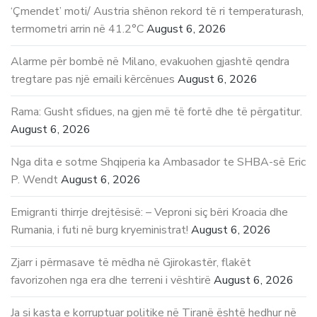
‘Çmendet’ moti/ Austria shënon rekord të ri temperaturash,
termometri arrin në 41.2°C
August 6, 2026
Alarme për bombë në Milano, evakuohen gjashtë qendra
tregtare pas një emaili kërcënues
August 6, 2026
Rama: Gusht sfidues, na gjen më të fortë dhe të përgatitur.
August 6, 2026
Nga dita e sotme Shqiperia ka Ambasador te SHBA-së Eric
P. Wendt
August 6, 2026
Emigranti thirrje drejtësisë: – Veproni siç bëri Kroacia dhe
Rumania, i futi në burg kryeministrat!
August 6, 2026
Zjarr i përmasave të mëdha në Gjirokastër, flakët
favorizohen nga era dhe terreni i vështirë
August 6, 2026
Ja si kasta e korruptuar politike në Tiranë është hedhur në