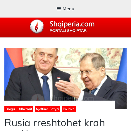
Menu
SHQIPERIA.COM
Blogu i ShqiperiaCom
Blogu i Udhëtarit
Njoftime Shtypi
Politika
Rusia rreshtohet krah