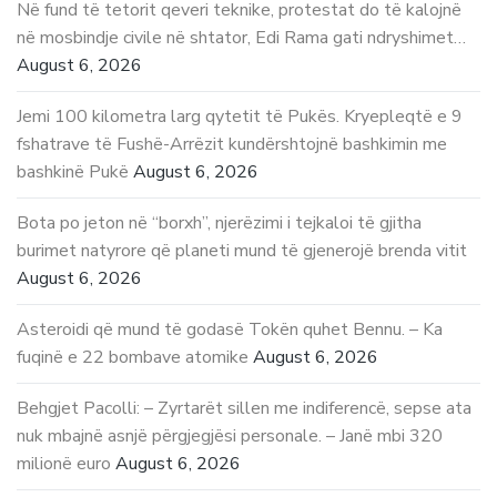
Në fund të tetorit qeveri teknike, protestat do të kalojnë
në mosbindje civile në shtator, Edi Rama gati ndryshimet…
August 6, 2026
Jemi 100 kilometra larg qytetit të Pukës. Kryepleqtë e 9
fshatrave të Fushë-Arrëzit kundërshtojnë bashkimin me
bashkinë Pukë
August 6, 2026
Bota po jeton në “borxh”, njerëzimi i tejkaloi të gjitha
burimet natyrore që planeti mund të gjenerojë brenda vitit
August 6, 2026
Asteroidi që mund të godasë Tokën quhet Bennu. – Ka
fuqinë e 22 bombave atomike
August 6, 2026
Behgjet Pacolli: – Zyrtarët sillen me indiferencë, sepse ata
nuk mbajnë asnjë përgjegjësi personale. – Janë mbi 320
milionë euro
August 6, 2026