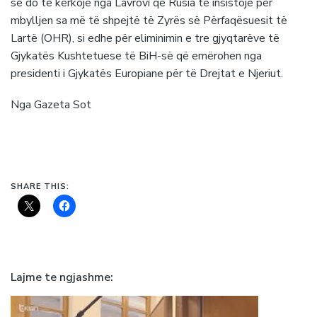
se do të kërkojë nga Lavrovi që Rusia të insistojë për
mbylljen sa më të shpejtë të Zyrës së Përfaqësuesit të
Lartë (OHR), si edhe për eliminimin e tre gjyqtarëve të
Gjykatës Kushtetuese të BiH-së që emërohen nga
presidenti i Gjykatës Europiane për të Drejtat e Njeriut.
Nga Gazeta Sot
SHARE THIS:
Lajme te ngjashme