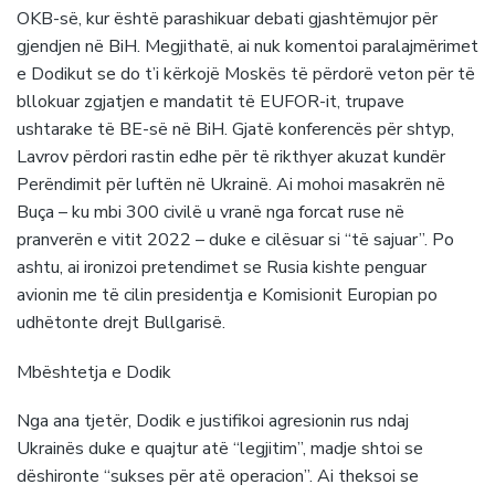
OKB-së, kur është parashikuar debati gjashtëmujor për
gjendjen në BiH. Megjithatë, ai nuk komentoi paralajmërimet
e Dodikut se do t’i kërkojë Moskës të përdorë veton për të
bllokuar zgjatjen e mandatit të EUFOR-it, trupave
ushtarake të BE-së në BiH. Gjatë konferencës për shtyp,
Lavrov përdori rastin edhe për të rikthyer akuzat kundër
Perëndimit për luftën në Ukrainë. Ai mohoi masakrën në
Buça – ku mbi 300 civilë u vranë nga forcat ruse në
pranverën e vitit 2022 – duke e cilësuar si “të sajuar”. Po
ashtu, ai ironizoi pretendimet se Rusia kishte penguar
avionin me të cilin presidentja e Komisionit Europian po
udhëtonte drejt Bullgarisë.
Mbështetja e Dodik
Nga ana tjetër, Dodik e justifikoi agresionin rus ndaj
Ukrainës duke e quajtur atë “legjitim”, madje shtoi se
dëshironte “sukses për atë operacion”. Ai theksoi se