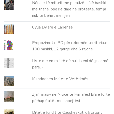
Nëna e të miturit me paralizë: - Në bashki
më thanë, pse ke dalë në protestë, fëmija
nuk të bëhet më njeri
Cylja Dyjare e Laberise.
Propozimet e PD për reformën territoriale:
100 bashki, 12 qarqe dhe 6 rajone
Liste me emra ilirë që nuk i keni dëgjuar më
parë. -
Ku ndodhen Malet e Vetëtimës. -
Zjarr masiv në Nivicë të Himarës! Era e fortë
përhap flakët me shpejtësi
Ditët e fundit të Çausheskut, diktatorit