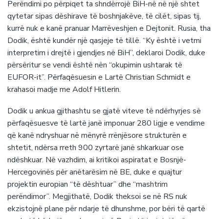
Perëndimi po përpiqet ta shndërrojë BiH-në në një shtet
qytetar sipas dëshirave të boshnjakëve, të cilët, sipas tij,
kurrë nuk e kanë pranuar Marrëveshjen e Dejtonit. Rusia, tha
Dodik, është kundër një qasjeje të tillë. “Ky është i vetmi
interpretim i drejtë i gjendjes në BiH”, deklaroi Dodik, duke
përsëritur se vendi është nën “okupimin ushtarak të
EUFOR-it”. Përfaqësuesin e Lartë Christian Schmidt e
krahasoi madje me Adolf Hitlerin.
Dodik u ankua gjithashtu se gjatë viteve të ndërhyrjes së
përfaqësuesve të lartë janë imponuar 280 ligje e vendime
që kanë ndryshuar në mënyrë rrënjësore strukturën e
shtetit, ndërsa rreth 900 zyrtarë janë shkarkuar ose
ndëshkuar. Në vazhdim, ai kritikoi aspiratat e Bosnjë-
Hercegovinës për anëtarësim në BE, duke e quajtur
projektin europian “të dështuar” dhe “mashtrim
perëndimor”. Megjithatë, Dodik theksoi se në RS nuk
ekzistojnë plane për ndarje të dhunshme, por bëri të qartë