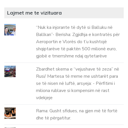
Lajmet me te vizituara
“Nuk ka injorante të dytë si Balluku në
Ballkan”- Berisha: Zgjidhja e kontratës për
Aeroportin e Vlorës do t’u kushtojë
shqiptarëve të paktën 500 milionë euro,
gjobë e tmerrshme ndaj qytetarëve
Zbardhet skema e “vejushave të zeza” në
Rusi/ Martesa të rreme me ushtarët para
se të nisen në luftë, arsyeja: - Përfitimi i
miliona rublave si kompensim në rast
vdekjeje
Rama: Gusht sfidues, na gjen më të fortë
dhe të përgatitur.