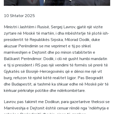
10 Shtator 2025
Ministri i Jashtëm i Rusisë, Sergej Lavrov, gjatë një vizite
zyrtare në Moskë të martën, i dha mbështetje të plotë ish-
presidentit të Republikës Srpska, Milorad Dodik, duke
akuzuar Perëndimin se me veprimet e tij po shkel
marrëveshjen e Dejtonit dhe po minon stabilitetin e
Ballkanit Perëndimor. Dodik, i cili në gusht humbi mandatin
e tij si president i RS pas një vendimi të formës së prerë të
Gjykatës së Bosnjë-Hercegovinës që e dënoi me një vit
burg, refuzon të njohë këtë realitet ligjor. Pas Beogradit
dhe Budapestit, ai tashmë ka shkuar edhe në Moskë për të
kërkuar përkrahje politike dhe ndërkombëtare.
Lavrov, pas takimit me Dodikun, para gazetarëve theksoi se
Marrëveshja e Dejtonit është cenuar rëndë nga “ndërhyrja e