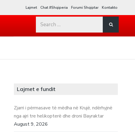
Lajmet
Chat #Shqiperia
Forumi Shqiptar
Kontakto
Search
for:
Lajmet e fundit
Zjarri i përmasave të mëdha në Krujë, ndërhyjnë
nga ajri tre helikopterë dhe droni Bayraktar
August 9, 2026