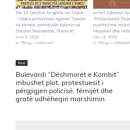
Me 10 Qershor te gjithe ne Tirane.
Ju flet Edmond Sp
– Mijëra protestues ngrenë Tiranën
‘Protestuesit Duan
në këmbë, përmbyllin tubimin në
pushtet me moloto
Sheshin Skënderbej: ‘Rama ik!’
Musolinit dhe Hitle
June 9, 2026
July 14, 2026
In "Blogu i Udhëtarit"
In "Blogu i Udhëtari
Next
Bulevardi “Dëshmorët e Kombit”
mbushet plot, protestuesit i
përgjigjen policisë, fëmijët dhe
gratë udhëheqin marshimin