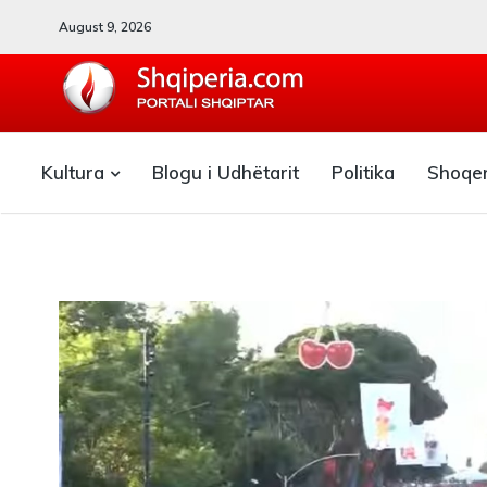
August 9, 2026
SHQIPERIA.COM
Kultura
Blogu i Udhëtarit
Politika
Shoqe
Blogu i ShqiperiaCom