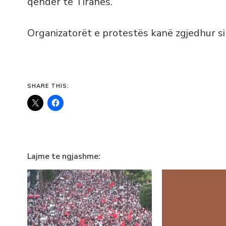
qendër të Tiranës.
Organizatorët e protestës kanë zgjedhur si
SHARE THIS:
Lajme te ngjashme