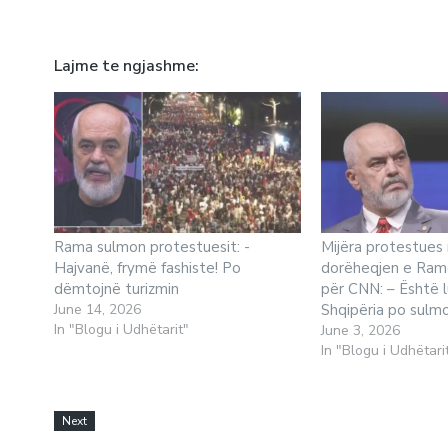
Lajme te ngjashme
Rama sulmon protestuesit: -
Mijëra protestues
Hajvanë, frymë fashiste! Po
dorëheqjen e Ramë
dëmtojnë turizmin
për CNN: – Është l
June 14, 2026
Shqipëria po sulm
In "Blogu i Udhëtarit"
June 3, 2026
In "Blogu i Udhëtari
Next