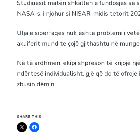
Studiuesit matën shkallën e fundosjes së sa
NASA-s, i njohur si NISAR, midis tetorit 20
Ulja e sipërfaqes nuk është problemi i vetë
akuiferit mund të çojë gjithashtu në mungesa
Në të ardhmen, ekipi shpreson të krijojë nj
ndërtesë individualisht, gjë që do të ofroj
zbusin dëmin.
SHARE THIS: