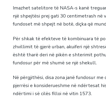
Imazhet satelitore të NASA-s kanë tregua
një shpejtësi prej gati 30 centimetrash në 
fundoset më shpejt në botë, diçka që mund
Për shkak të efekteve të kombinuara të p
zhvillimit të gjerë urban, akuiferi një sht
është tharë deri në pikën e shterimit pothu
fundosur për më shumë se një shekull.
Në përgjithësi, disa zona janë fundosur me 
pjerrësi e konsiderueshme në ndërtesat his
ndërtimi i së cilës filloi në vitin 1573.