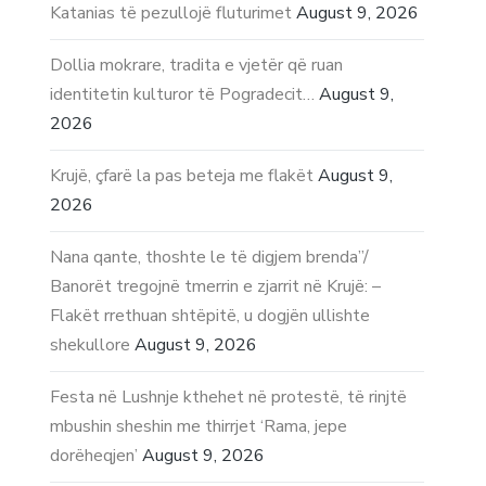
Katanias të pezullojë fluturimet
August 9, 2026
Dollia mokrare, tradita e vjetër që ruan
identitetin kulturor të Pogradecit…
August 9,
2026
Krujë, çfarë la pas beteja me flakët
August 9,
2026
Nana qante, thoshte le të digjem brenda”/
Banorët tregojnë tmerrin e zjarrit në Krujë: –
Flakët rrethuan shtëpitë, u dogjën ullishte
shekullore
August 9, 2026
Festa në Lushnje kthehet në protestë, të rinjtë
mbushin sheshin me thirrjet ‘Rama, jepe
dorëheqjen’
August 9, 2026