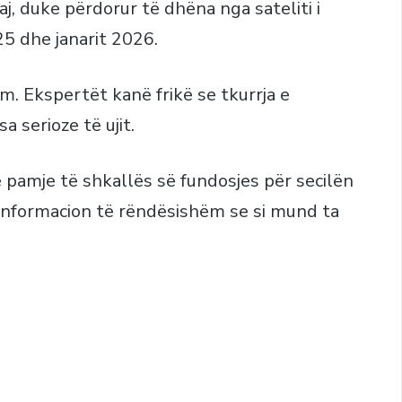
j, duke përdorur të dhëna nga sateliti i
25 dhe janarit 2026.
m. Ekspertët kanë frikë se tkurrja e
 serioze të ujit.
ë pamje të shkallës së fundosjes për secilën
ë informacion të rëndësishëm se si mund ta