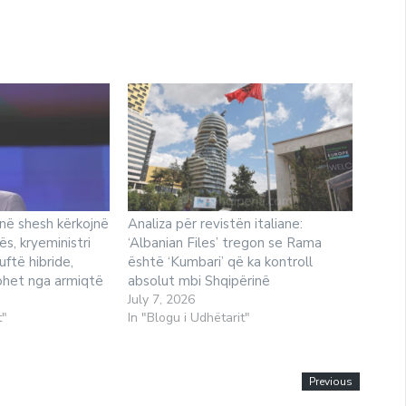
 në shesh kërkojnë
Analiza për revistën italiane:
s, kryeministri
‘Albanian Files’ tregon se Rama
uftë hibride,
është ‘Kumbari’ që ka kontroll
ohet nga armiqtë
absolut mbi Shqipërinë
July 7, 2026
t"
In "Blogu i Udhëtarit"
Previous