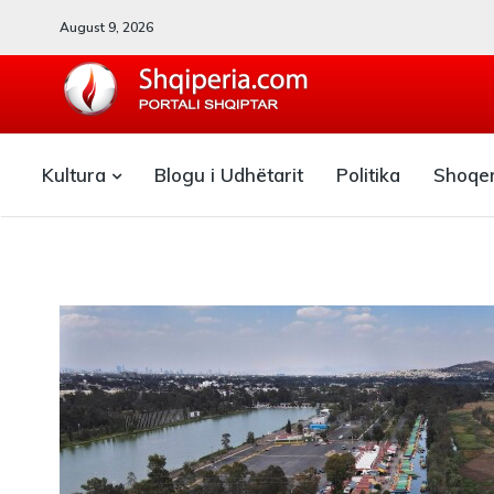
August 9, 2026
SHQIPERIA.COM
Kultura
Blogu i Udhëtarit
Politika
Shoqe
Blogu i ShqiperiaCom