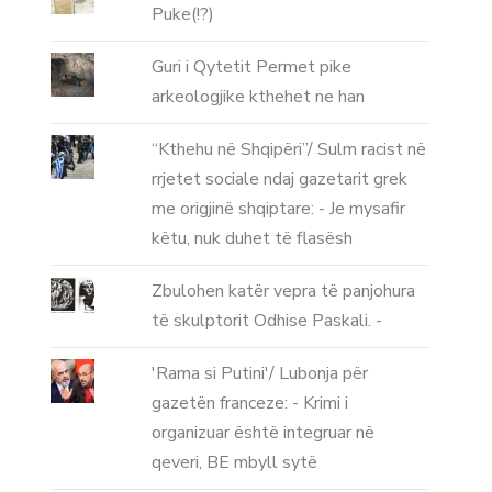
Puke(!?)
Guri i Qytetit Permet pike
arkeologjike kthehet ne han
“Kthehu në Shqipëri”/ Sulm racist në
rrjetet sociale ndaj gazetarit grek
me origjinë shqiptare: - Je mysafir
këtu, nuk duhet të flasësh
Zbulohen katër vepra të panjohura
të skulptorit Odhise Paskali. -
'Rama si Putini'/ Lubonja për
gazetën franceze: - Krimi i
organizuar është integruar në
qeveri, BE mbyll sytë