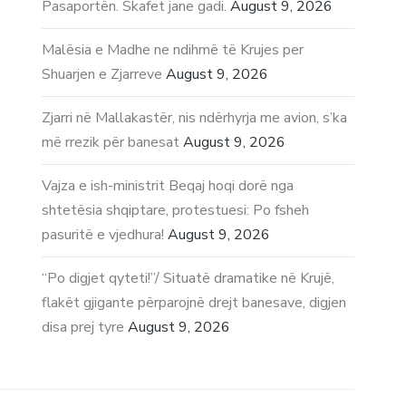
Pasaportën. Skafet jane gadi.
August 9, 2026
Malësia e Madhe ne ndihmë të Krujes per
Shuarjen e Zjarreve
August 9, 2026
Zjarri në Mallakastër, nis ndërhyrja me avion, s’ka
më rrezik për banesat
August 9, 2026
Vajza e ish-ministrit Beqaj hoqi dorë nga
shtetësia shqiptare, protestuesi: Po fsheh
pasuritë e vjedhura!
August 9, 2026
“Po digjet qyteti!”/ Situatë dramatike në Krujë,
flakët gjigante përparojnë drejt banesave, digjen
disa prej tyre
August 9, 2026