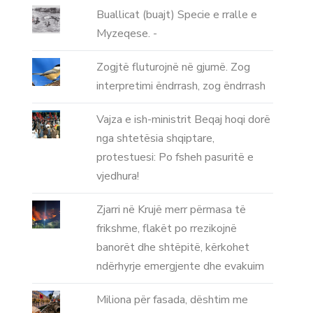
Buallicat (buajt) Specie e rralle e
Myzeqese. -
Zogjtë fluturojnë në gjumë. Zog
interpretimi ëndrrash, zog ëndrrash
Vajza e ish-ministrit Beqaj hoqi dorë
nga shtetësia shqiptare,
protestuesi: Po fsheh pasuritë e
vjedhura!
Zjarri në Krujë merr përmasa të
frikshme, flakët po rrezikojnë
banorët dhe shtëpitë, kërkohet
ndërhyrje emergjente dhe evakuim
Miliona për fasada, dështim me