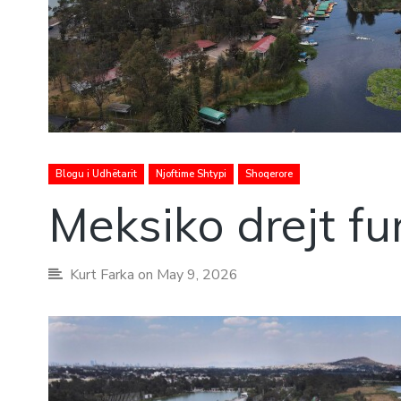
Blogu i Udhëtarit
Njoftime Shtypi
Shoqerore
Meksiko drejt fu
Kurt Farka
on May 9, 2026