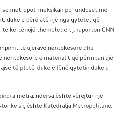
r se metropoli meksikan po fundoset me
vit, duke e bërë atë një nga qytetet që
 të kërcënojë themelet e tij, raporton CNN.
ompimit të ujërave nëntokësore dhe
resë nëntokësore e materialit që përmban ujë
ajse të plotë, duke e lënë qytetin duke u
qindra metra, ndërsa është vërejtur një
torike siç është Katedralja Metropolitane,