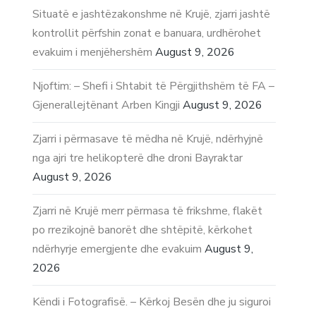
Situatë e jashtëzakonshme në Krujë, zjarri jashtë
kontrollit përfshin zonat e banuara, urdhërohet
evakuim i menjëhershëm
August 9, 2026
Njoftim: – Shefi i Shtabit të Përgjithshëm të FA –
Gjenerallejtënant Arben Kingji
August 9, 2026
Zjarri i përmasave të mëdha në Krujë, ndërhyjnë
nga ajri tre helikopterë dhe droni Bayraktar
August 9, 2026
Zjarri në Krujë merr përmasa të frikshme, flakët
po rrezikojnë banorët dhe shtëpitë, kërkohet
ndërhyrje emergjente dhe evakuim
August 9,
2026
Këndi i Fotografisë. – Kërkoj Besën dhe ju siguroi