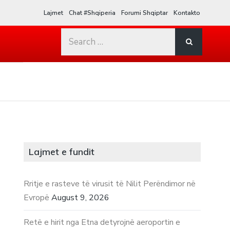
Lajmet
Chat #Shqiperia
Forumi Shqiptar
Kontakto
Search
for:
Lajmet e fundit
Rritje e rasteve të virusit të Nilit Perëndimor në
Evropë
August 9, 2026
Retë e hirit nga Etna detyrojnë aeroportin e