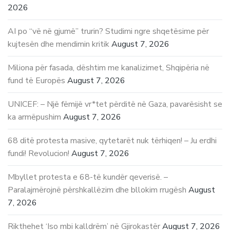
2026
AI po “vë në gjumë” trurin? Studimi ngre shqetësime për
kujtesën dhe mendimin kritik
August 7, 2026
Miliona për fasada, dështim me kanalizimet, Shqipëria në
fund të Europës
August 7, 2026
UNICEF: – Një fëmijë vr*tet përditë në Gaza, pavarësisht se
ka armëpushim
August 7, 2026
68 ditë protesta masive, qytetarët nuk tërhiqen! – Ju erdhi
fundi! Revolucion!
August 7, 2026
Mbyllet protesta e 68-të kundër qeverisë. –
Paralajmërojnë përshkallëzim dhe bllokim rrugësh
August
7, 2026
Rikthehet ‘Iso mbi kalldrëm’ në Gjirokastër
August 7, 2026