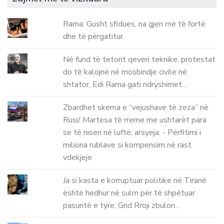
Rama: Gusht sfidues, na gjen më të fortë
dhe të përgatitur.
Në fund të tetorit qeveri teknike, protestat
do të kalojnë në mosbindje civile në
shtator, Edi Rama gati ndryshimet…
Zbardhet skema e “vejushave të zeza” në
Rusi/ Martesa të rreme me ushtarët para
se të nisen në luftë, arsyeja: - Përfitimi i
miliona rublave si kompensim në rast
vdekjeje
Ja si kasta e korruptuar politike në Tiranë
është hedhur në sulm për të shpëtuar
pasuritë e tyre, Grid Rroji zbulon…