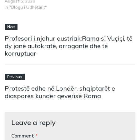
August 5, 2026
In "Blogu i Udhëtarit"
Next
Profesori i njohur austriak:Rama si Vuçiçi, të
dy janë autokratë, arrogantë dhe të
korruptuar
Previous
Protestë edhe në Londër, shqiptarët e
diasporës kundër qeverisë Rama
Leave a reply
Comment
*