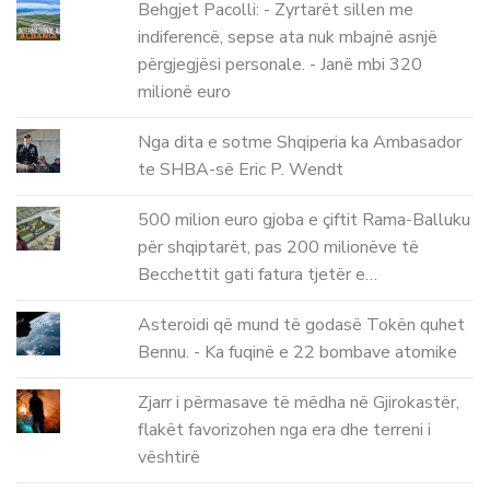
Behgjet Pacolli: - Zyrtarët sillen me
indiferencë, sepse ata nuk mbajnë asnjë
përgjegjësi personale. - Janë mbi 320
milionë euro
Nga dita e sotme Shqiperia ka Ambasador
te SHBA-së Eric P. Wendt
500 milion euro gjoba e çiftit Rama-Balluku
për shqiptarët, pas 200 milionëve të
Becchettit gati fatura tjetër e…
Asteroidi që mund të godasë Tokën quhet
Bennu. - Ka fuqinë e 22 bombave atomike
Zjarr i përmasave të mëdha në Gjirokastër,
flakët favorizohen nga era dhe terreni i
vështirë