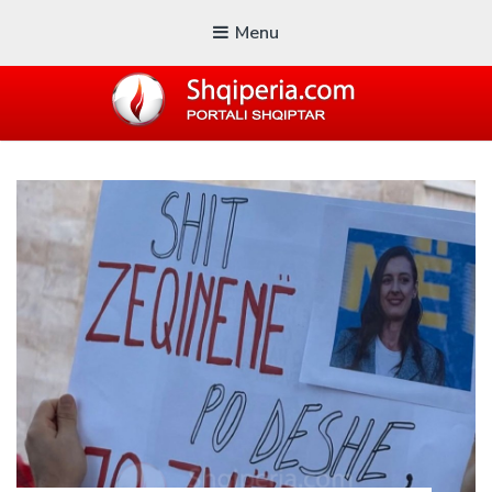
Menu
SHQIPERIA.COM
Blogu i ShqiperiaCom