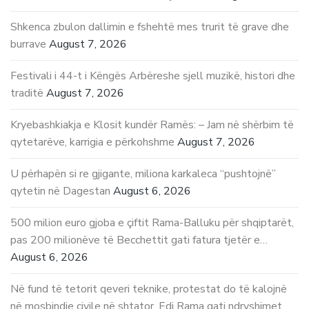
Shkenca zbulon dallimin e fshehtë mes trurit të grave dhe
burrave
August 7, 2026
Festivali i 44-t i Këngës Arbëreshe sjell muzikë, histori dhe
traditë
August 7, 2026
Kryebashkiakja e Klosit kundër Ramës: – Jam në shërbim të
qytetarëve, karrigia e përkohshme
August 7, 2026
U përhapën si re gjigante, miliona karkaleca “pushtojnë”
qytetin në Dagestan
August 6, 2026
500 milion euro gjoba e çiftit Rama-Balluku për shqiptarët,
pas 200 milionëve të Becchettit gati fatura tjetër e…
August 6, 2026
Në fund të tetorit qeveri teknike, protestat do të kalojnë
në mosbindje civile në shtator, Edi Rama gati ndryshimet…