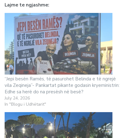
Lajme te ngjashme
“Jepi besën Ramës, të pasurohet Belinda e të ngrejë
vila Zeqineja”- Pankartat pikante godasin kryeministrin:
Edhe sa herë do na presësh në besë?
July 24, 2026
In "Blogu i Udhëtarit"