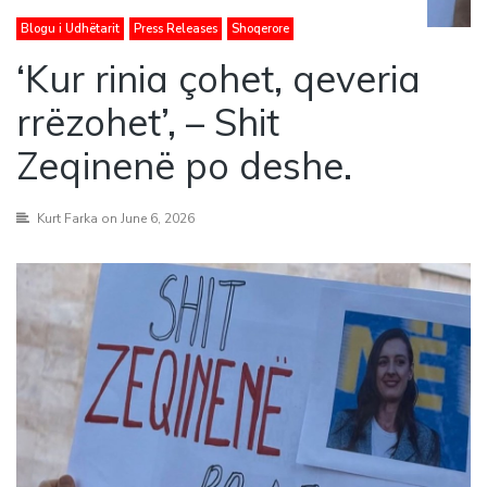
Blogu i Udhëtarit
Press Releases
Shoqerore
‘Kur rinia çohet, qeveria
rrëzohet’, – Shit
Zeqinenë po deshe.
Kurt Farka
on June 6, 2026