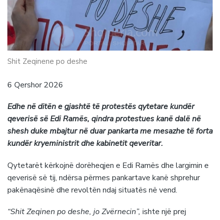
Shit Zeqinene po deshe
6 Qershor 2026
Edhe në ditën e gjashtë të protestës qytetare kundër
qeverisë së Edi Ramës, qindra protestues kanë dalë në
shesh duke mbajtur në duar pankarta me mesazhe të forta
kundër kryeministrit dhe kabinetit qeveritar.
Qytetarët kërkojnë dorëheqjen e Edi Ramës dhe largimin e
qeverisë së tij, ndërsa përmes pankartave kanë shprehur
pakënaqësinë dhe revoltën ndaj situatës në vend.
“Shit Zeqinen po deshe, jo Zvërnecin”,
ishte një prej