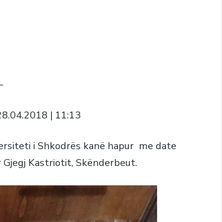
–
8.04.2018 | 11:13
versiteti i Shkodrës kanë hapur me date
 Gjegj Kastriotit, Skënderbeut.