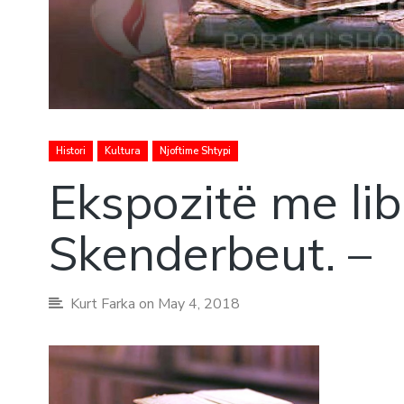
Histori
Kultura
Njoftime Shtypi
Ekspozitë me li
Skenderbeut. –
Kurt Farka
on May 4, 2018