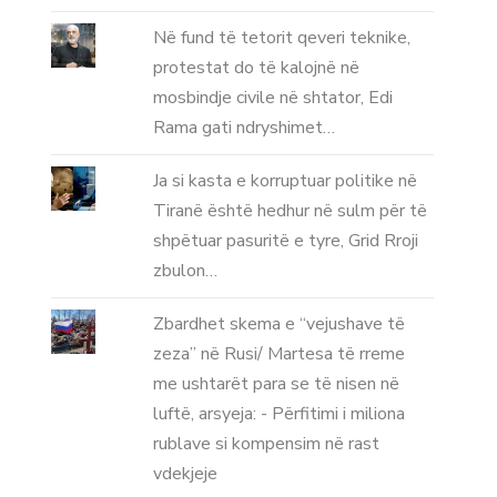
Në fund të tetorit qeveri teknike,
protestat do të kalojnë në
mosbindje civile në shtator, Edi
Rama gati ndryshimet…
Ja si kasta e korruptuar politike në
Tiranë është hedhur në sulm për të
shpëtuar pasuritë e tyre, Grid Rroji
zbulon…
Zbardhet skema e “vejushave të
zeza” në Rusi/ Martesa të rreme
me ushtarët para se të nisen në
luftë, arsyeja: - Përfitimi i miliona
rublave si kompensim në rast
vdekjeje