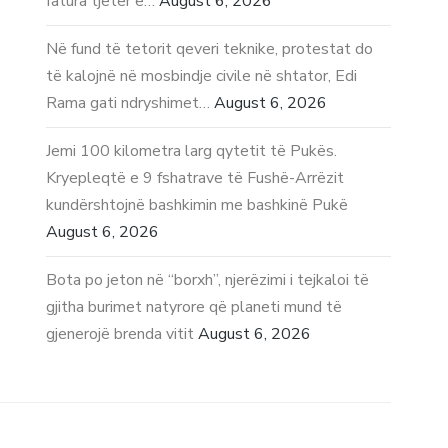
fatura tjetër e…
August 6, 2026
Në fund të tetorit qeveri teknike, protestat do
të kalojnë në mosbindje civile në shtator, Edi
Rama gati ndryshimet…
August 6, 2026
Jemi 100 kilometra larg qytetit të Pukës.
Kryepleqtë e 9 fshatrave të Fushë-Arrëzit
kundërshtojnë bashkimin me bashkinë Pukë
August 6, 2026
Bota po jeton në “borxh”, njerëzimi i tejkaloi të
gjitha burimet natyrore që planeti mund të
gjenerojë brenda vitit
August 6, 2026