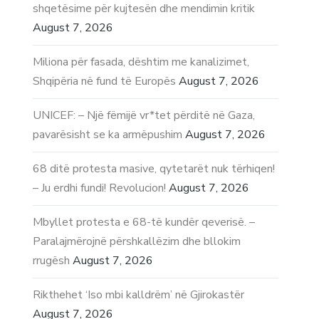
shqetësime për kujtesën dhe mendimin kritik
August 7, 2026
Miliona për fasada, dështim me kanalizimet,
Shqipëria në fund të Europës
August 7, 2026
UNICEF: – Një fëmijë vr*tet përditë në Gaza,
pavarësisht se ka armëpushim
August 7, 2026
68 ditë protesta masive, qytetarët nuk tërhiqen!
– Ju erdhi fundi! Revolucion!
August 7, 2026
Mbyllet protesta e 68-të kundër qeverisë. –
Paralajmërojnë përshkallëzim dhe bllokim
rrugësh
August 7, 2026
Rikthehet ‘Iso mbi kalldrëm’ në Gjirokastër
August 7, 2026