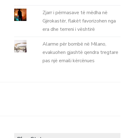
Zjarr i përmasave të mëdha në
Gjirokastër, flakët favorizohen nga
era dhe terreni i vështirë
Alarme për bombë në Milano,
evakuohen gjashtë qendra tregtare
pas një emaili kërcënues