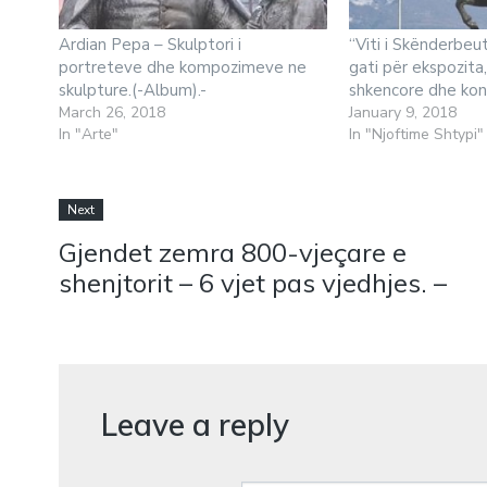
Ardian Pepa – Skulptori i
“Viti i Skënderbeut
portreteve dhe kompozimeve ne
gati për ekspozita
skulpture.(-Album).-
shkencore dhe kon
March 26, 2018
January 9, 2018
In "Arte"
In "Njoftime Shtypi"
Next
Gjendet zemra 800-vjeçare e
shenjtorit – 6 vjet pas vjedhjes. –
Leave a reply