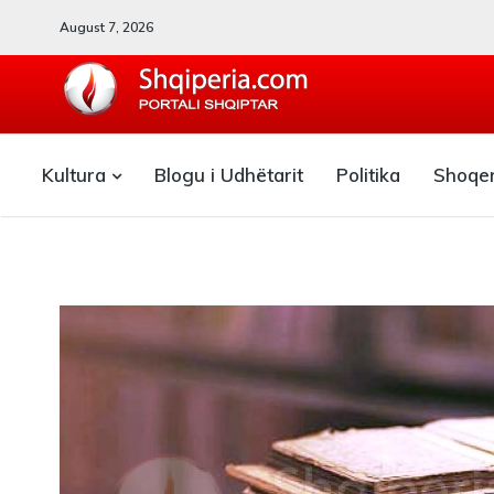
August 7, 2026
SHQIPERIA.COM
Kultura
Blogu i Udhëtarit
Politika
Shoqe
Blogu i ShqiperiaCom