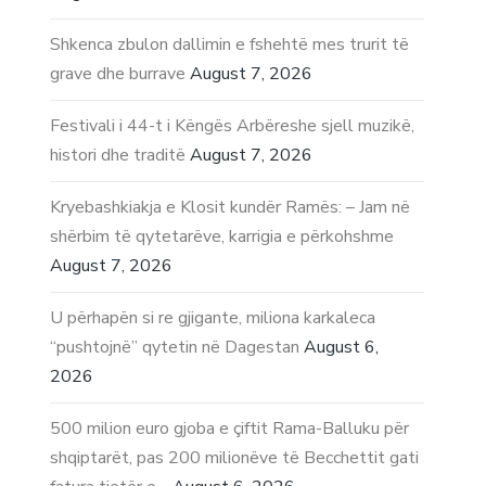
Shkenca zbulon dallimin e fshehtë mes trurit të
grave dhe burrave
August 7, 2026
Festivali i 44-t i Këngës Arbëreshe sjell muzikë,
histori dhe traditë
August 7, 2026
Kryebashkiakja e Klosit kundër Ramës: – Jam në
shërbim të qytetarëve, karrigia e përkohshme
August 7, 2026
U përhapën si re gjigante, miliona karkaleca
“pushtojnë” qytetin në Dagestan
August 6,
2026
500 milion euro gjoba e çiftit Rama-Balluku për
shqiptarët, pas 200 milionëve të Becchettit gati