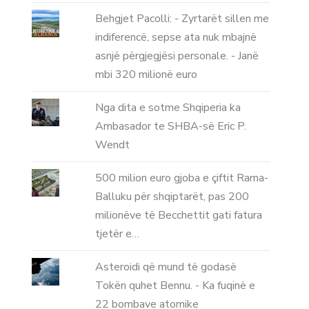
Behgjet Pacolli: - Zyrtarët sillen me
indiferencë, sepse ata nuk mbajnë
asnjë përgjegjësi personale. - Janë
mbi 320 milionë euro
Nga dita e sotme Shqiperia ka
Ambasador te SHBA-së Eric P.
Wendt
500 milion euro gjoba e çiftit Rama-
Balluku për shqiptarët, pas 200
milionëve të Becchettit gati fatura
tjetër e…
Asteroidi që mund të godasë
Tokën quhet Bennu. - Ka fuqinë e
22 bombave atomike