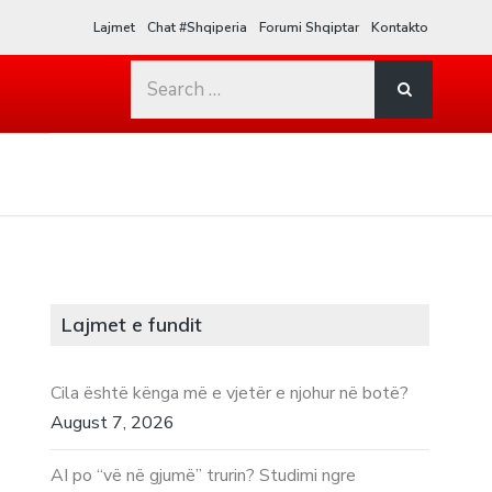
Lajmet
Chat #Shqiperia
Forumi Shqiptar
Kontakto
Search
for:
Lajmet e fundit
Cila është kënga më e vjetër e njohur në botë?
August 7, 2026
AI po “vë në gjumë” trurin? Studimi ngre