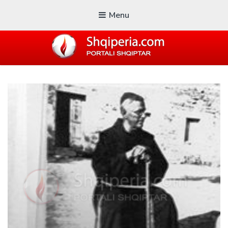
Menu
SHQIPERIA.COM
Blogu i ShqiperiaCom