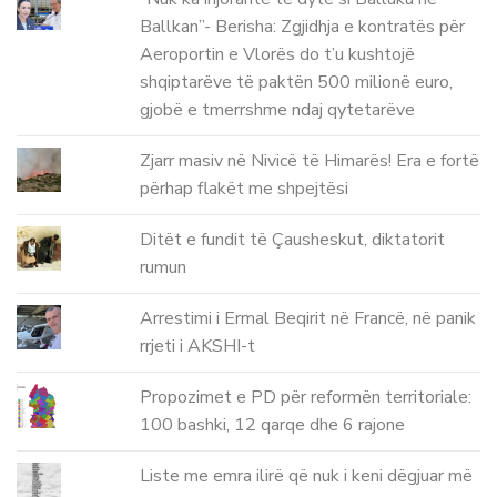
Ballkan”- Berisha: Zgjidhja e kontratës për
Aeroportin e Vlorës do t’u kushtojë
shqiptarëve të paktën 500 milionë euro,
gjobë e tmerrshme ndaj qytetarëve
Zjarr masiv në Nivicë të Himarës! Era e fortë
përhap flakët me shpejtësi
Ditët e fundit të Çausheskut, diktatorit
rumun
Arrestimi i Ermal Beqirit në Francë, në panik
rrjeti i AKSHI-t
Propozimet e PD për reformën territoriale:
100 bashki, 12 qarqe dhe 6 rajone
Liste me emra ilirë që nuk i keni dëgjuar më