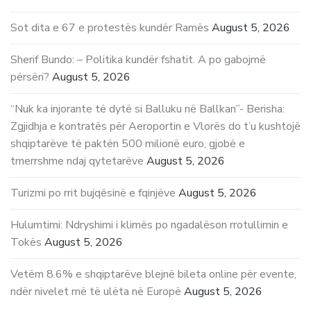
Sot dita e 67 e protestës kundër Ramës
August 5, 2026
Sherif Bundo: – Politika kundër fshatit. A po gabojmë
përsëri?
August 5, 2026
“Nuk ka injorante të dytë si Balluku në Ballkan”- Berisha:
Zgjidhja e kontratës për Aeroportin e Vlorës do t’u kushtojë
shqiptarëve të paktën 500 milionë euro, gjobë e
tmerrshme ndaj qytetarëve
August 5, 2026
Turizmi po rrit bujqësinë e fqinjëve
August 5, 2026
Hulumtimi: Ndryshimi i klimës po ngadalëson rrotullimin e
Tokës
August 5, 2026
Vetëm 8.6% e shqiptarëve blejnë bileta online për evente,
ndër nivelet më të ulëta në Europë
August 5, 2026