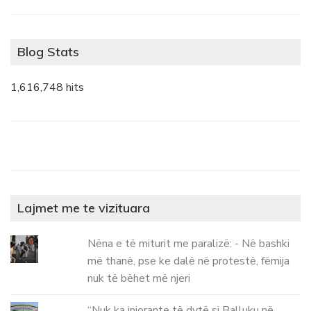
Blog Stats
1,616,748 hits
Lajmet me te vizituara
Nëna e të miturit me paralizë: - Në bashki
më thanë, pse ke dalë në protestë, fëmija
nuk të bëhet më njeri
“Nuk ka injorante të dytë si Balluku në