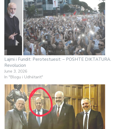
Lajmi i Fundit: Perotestuesit: – POSHTE DIKTATURA.
Revolucion
June 3, 2026
In "Blogu i Udhëtarit"