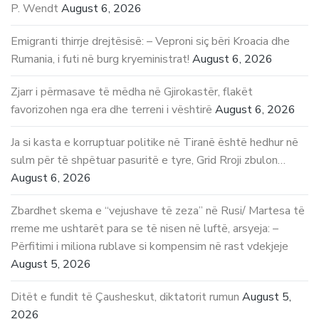
P. Wendt
August 6, 2026
Emigranti thirrje drejtësisë: – Veproni siç bëri Kroacia dhe
Rumania, i futi në burg kryeministrat!
August 6, 2026
Zjarr i përmasave të mëdha në Gjirokastër, flakët
favorizohen nga era dhe terreni i vështirë
August 6, 2026
Ja si kasta e korruptuar politike në Tiranë është hedhur në
sulm për të shpëtuar pasuritë e tyre, Grid Rroji zbulon…
August 6, 2026
Zbardhet skema e “vejushave të zeza” në Rusi/ Martesa të
rreme me ushtarët para se të nisen në luftë, arsyeja: –
Përfitimi i miliona rublave si kompensim në rast vdekjeje
August 5, 2026
Ditët e fundit të Çausheskut, diktatorit rumun
August 5,
2026