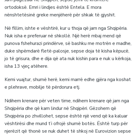
ortodoksë. Emri i lindjes është Entela. E mora
nënshtetësinë greke menjëherë për shkak të gjyshit.
Në fillim, ishte e vështirë, kur u thoja që jam nga Shqipëria.
Nuk isha e preferuar në shkollë. Një herë mbaj mend që
punova fshehurazi prindërve, së bashku me motrën e madhe,
duke shpërndarë fletë-palosje, sepse doja të kisha këpucë,
jo të grisura, dhe e dija që ata nuk kishin para e nuk u kërkoja,
isha 13 vjeç atëhere.
Kemi vuajtur, shumë herë, kemi marrë edhe gjëra nga koshat
e plehrave, mobilje të përdorura etj.
Ndihem krenare për veten time, ndihem krenare që jam nga
Shqipëria dhe që kam lindur në Shqipëri. Gëzohem që
Shqipëria po zhvillohet, sepse është një vend që ka kaluar
vështirësi dhe mund t’i ofrojë shumë botës. Është turp për
njerëzit që thonë se nuk duhet të shkoj në Eurovizion sepse