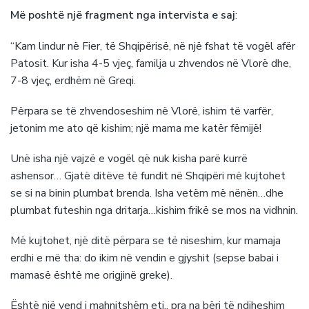
Më poshtë një fragment nga intervista e saj
:
“Kam lindur në Fier, të Shqipërisë, në një fshat të vogël afër
Patosit. Kur isha 4-5 vjeç, familja u zhvendos në Vlorë dhe,
7-8 vjeç, erdhëm në Greqi.
Përpara se të zhvendoseshim në Vlorë, ishim të varfër,
jetonim me ato që kishim; një mama me katër fëmijë!
Unë isha një vajzë e vogël që nuk kisha parë kurrë
ashensor… Gjatë ditëve të fundit në Shqipëri më kujtohet
se si na binin plumbat brenda. Isha vetëm më nënën…dhe
plumbat futeshin nga dritarja…kishim frikë se mos na vidhnin.
Më kujtohet, një ditë përpara se të niseshim, kur mamaja
erdhi e më tha: do ikim në vendin e gjyshit (sepse babai i
mamasë është me origjinë greke).
Është një vend i mahnitshëm etj., pra na bëri të ndiheshim