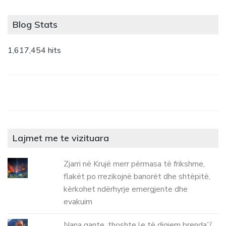
Blog Stats
1,617,454 hits
Lajmet me te vizituara
Zjarri në Krujë merr përmasa të frikshme,
flakët po rrezikojnë banorët dhe shtëpitë,
kërkohet ndërhyrje emergjente dhe
evakuim
Nana qante, thoshte le të digjem brenda”/