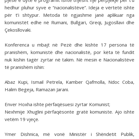
pjesë e dytë e programit ishte thjesht një përpjekje për t’u
hedhur pluhur syve e “nacionalistëve”. Ideja e vërtetë ishte
për t’i shtypur. Metoda të ngjashme janë aplikuar nga
komunistët edhe në Rumani, Bullgari, Greqi, Jugosllavi dhe
Çekosllovaki.
Konferenca u mbajt në Pezë dhe kishte 17 persona të
pranishëm, komunistë dhe nacionalistë, por këta të fundit
nuk kishin tagër zyrtar në takim. Në mesin e Nacionalistëve
të pranishëm ishin:
Abaz Kupi, Ismail Petrela, Kamber Qafmolla, Ndoc Coba,
Halim Begeja, Ramazan Jarani.
Enver Hoxha ishte përfaqësuesi zyrtar Komunist;
Nexhmije Xhuglini përfaqësonte gratë komuniste. Ajo ishte
vetëm 19 vjeçe.
Ymer Dishnica, më vonë Ministër i Shëndetit Publik,