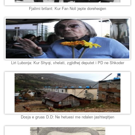
Fjalimi brilant: Kur Fan Noli jepte doreheqjen
Liri Lubonja: Kur Shyqi, xhelati, zgjidhej deputet i PD ne Shkoder
Dosja e gruas D.D: Ne hetuesi me ndalen jashteqitjen