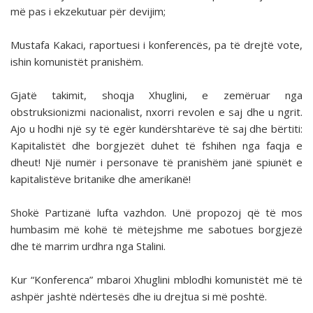
më pas i ekzekutuar për devijim;
Mustafa Kakaci, raportuesi i konferencës, pa të drejtë vote,
ishin komunistët pranishëm.
Gjatë takimit, shoqja Xhuglini, e zemëruar nga
obstruksionizmi nacionalist, nxorri revolen e saj dhe u ngrit.
Ajo u hodhi një sy të egër kundërshtarëve të saj dhe bërtiti:
Kapitalistët dhe borgjezët duhet të fshihen nga faqja e
dheut! Një numër i personave të pranishëm janë spiunët e
kapitalistëve britanike dhe amerikanë!
Shokë Partizanë lufta vazhdon. Unë propozoj që të mos
humbasim më kohë të mëtejshme me sabotues borgjezë
dhe të marrim urdhra nga Stalini.
Kur “Konferenca” mbaroi Xhuglini mblodhi komunistët më të
ashpër jashtë ndërtesës dhe iu drejtua si më poshtë.