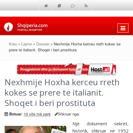
Shfaq
menun
Kreu
»
Lajme
»
Dossier
» Nexhmije Hoxha kerceu rreth kokes se
prere te italianit. Shoqet i beri prostituta
Nexhmije Hoxha kerceu rreth
kokes se prere te italianit.
Shoqet i beri prostituta
Botuar:
10 vite më parë
Shkruar nga:
Një dokument sekret,
historik, shkruar në 1952