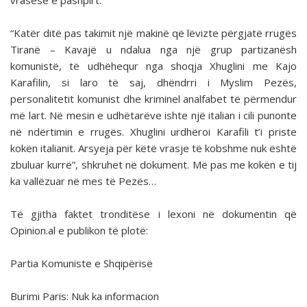
vrasëse e pashpirt.
“Katër ditë pas takimit një makinë që lëvizte përgjatë rrugës
Tiranë – Kavajë u ndalua nga një grup partizanësh
komunistë, të udhëhequr nga shoqja Xhuglini me Kajo
Karafilin, si laro të saj, dhëndrri i Myslim Pezës,
personalitetit komunist dhe kriminel analfabet të përmendur
më lart. Në mesin e udhëtarëve ishte një italian i cili punonte
në ndërtimin e rrugës. Xhuglini urdhëroi Karafili t’i priste
kokën italianit. Arsyeja për këtë vrasje të kobshme nuk është
zbuluar kurrë”, shkruhet në dokument. Më pas me kokën e tij
ka vallëzuar në mes të Pezës…
Të gjitha faktet tronditëse i lexoni në dokumentin që
Opinion.al e publikon të plotë:
Partia Komuniste e Shqipërisë
Burimi Paris: Nuk ka informacion