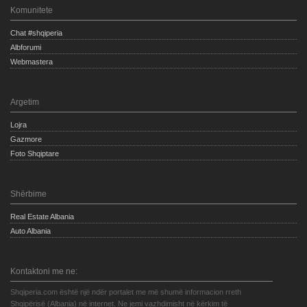
Komunitete
Chat #shqiperia
Albforumi
Webmastera
Argetim
Lojra
Gazmore
Foto Shqiptare
Shërbime
Real Estate Albania
Auto Albania
Kontaktoni me ne:
Shqiperia.com është një ndër portalet me më shumë informacion rreth
Shqipërisë (Albania) në internet. Ne jemi vazhdimisht në kërkim të