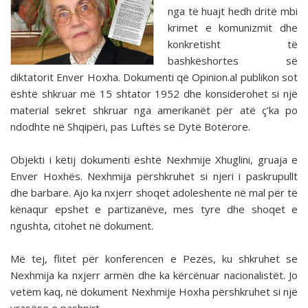
nga të huajt hedh dritë mbi
krimet e komunizmit dhe
konkretisht të
bashkëshortes së
diktatorit Enver Hoxha. Dokumenti që Opinion.al publikon sot
është shkruar më 15 shtator 1952 dhe konsiderohet si një
material sekret shkruar nga amerikanët për atë ç’ka po
ndodhte në Shqipëri, pas Luftës së Dytë Botërore.
Objekti i këtij dokumenti është Nexhmije Xhuglini, gruaja e
Enver Hoxhës. Nexhmija përshkruhet si njeri i paskrupullt
dhe barbare. Ajo ka nxjerr shoqet adoleshente në mal për të
kënaqur epshet e partizanëve, mes tyre dhe shoqet e
ngushta, citohet në dokument.
Më tej, flitet për konferencen e Pezës, ku shkruhet se
Nexhmija ka nxjerr armën dhe ka kërcënuar nacionalistët. Jo
vetëm kaq, në dokument Nexhmije Hoxha përshkruhet si një