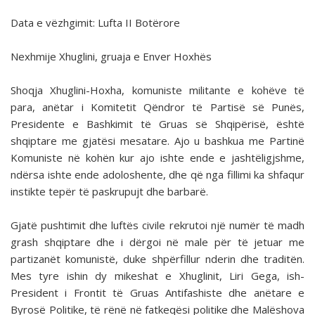
Data e vëzhgimit: Lufta II Botërore
Nexhmije Xhuglini, gruaja e Enver Hoxhës
Shoqja Xhuglini-Hoxha, komuniste militante e kohëve të
para, anëtar i Komitetit Qëndror të Partisë së Punës,
Presidente e Bashkimit të Gruas së Shqipërisë, është
shqiptare me gjatësi mesatare. Ajo u bashkua me Partinë
Komuniste në kohën kur ajo ishte ende e jashtëligjshme,
ndërsa ishte ende adoloshente, dhe që nga fillimi ka shfaqur
instikte tepër të paskrupujt dhe barbarë.
Gjatë pushtimit dhe luftës civile rekrutoi një numër të madh
grash shqiptare dhe i dërgoi në male për të jetuar me
partizanët komunistë, duke shpërfillur nderin dhe traditën.
Mes tyre ishin dy mikeshat e Xhuglinit, Liri Gega, ish-
President i Frontit të Gruas Antifashiste dhe anëtare e
Byrosë Politike, të rënë në fatkeqësi politike dhe Malëshova