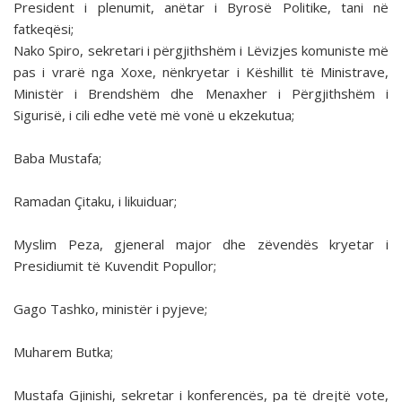
President i plenumit, anëtar i Byrosë Politike, tani në
fatkeqësi;
Nako Spiro, sekretari i përgjithshëm i Lëvizjes komuniste më
pas i vrarë nga Xoxe, nënkryetar i Këshillit të Ministrave,
Ministër i Brendshëm dhe Menaxher i Përgjithshëm i
Sigurisë, i cili edhe vetë më vonë u ekzekutua;
Baba Mustafa;
Ramadan Çitaku, i likuiduar;
Myslim Peza, gjeneral major dhe zëvendës kryetar i
Presidiumit të Kuvendit Popullor;
Gago Tashko, ministër i pyjeve;
Muharem Butka;
Mustafa Gjinishi, sekretar i konferencës, pa të drejtë vote,