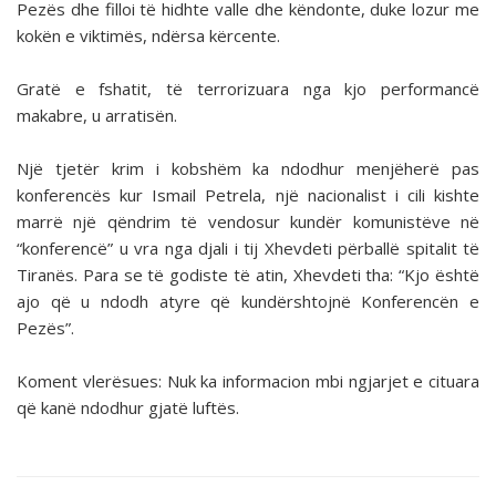
Pezës dhe filloi të hidhte valle dhe këndonte, duke lozur me
kokën e viktimës, ndërsa kërcente.
Gratë e fshatit, të terrorizuara nga kjo performancë
makabre, u arratisën.
Një tjetër krim i kobshëm ka ndodhur menjëherë pas
konferencës kur Ismail Petrela, një nacionalist i cili kishte
marrë një qëndrim të vendosur kundër komunistëve në
“konferencë” u vra nga djali i tij Xhevdeti përballë spitalit të
Tiranës. Para se të godiste të atin, Xhevdeti tha: “Kjo është
ajo që u ndodh atyre që kundërshtojnë Konferencën e
Pezës”.
Koment vlerësues: Nuk ka informacion mbi ngjarjet e cituara
që kanë ndodhur gjatë luftës.