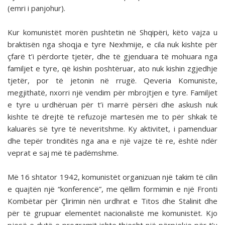
(emri i panjohur).
Kur komunistët morën pushtetin në Shqipëri, këto vajza u
braktisën nga shoqja e tyre Nexhmije, e cila nuk kishte për
çfarë t’i përdorte tjetër, dhe të gjenduara të mohuara nga
familjet e tyre, që kishin poshtëruar, ato nuk kishin zgjedhje
tjetër, por të jetonin në rrugë. Qeveria Komuniste,
megjithatë, nxorri një vendim për mbrojtjen e tyre. Familjet
e tyre u urdhëruan për t’i marrë përsëri dhe askush nuk
kishte të drejtë të refuzojë martesën me to për shkak të
kaluarës së tyre të neveritshme. Ky aktivitet, i pamenduar
dhe tepër tronditës nga ana e një vajze të re, është ndër
veprat e saj më të padëmshme.
Më 16 shtator 1942, komunistët organizuan një takim të cilin
e quajtën një “konferencë”, me qëllim formimin e një Fronti
Kombëtar për Çlirimin nën urdhrat e Titos dhe Stalinit dhe
për të grupuar elementët nacionalistë me komunistët. Kjo