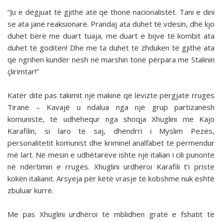
“Ju e dëgjuat të gjithë atë që thonë nacionalistët. Tani e dini
se ata janë reaksionarë. Prandaj ata duhet të vdesin, dhe kjo
duhet bërë me duart tuaja, me duart e bijve të kombit ata
duhet të goditen! Dhe me ta duhet të zhduken të gjithë ata
që ngrihen kundër nesh në marshin tonë përpara me Stalinin
çlirimtar!”
Katër ditë pas takimit një makinë që lëvizte përgjatë rrugës
Tiranë – Kavajë u ndalua nga një grup partizanësh
komunistë, të udhëhequr nga shoqja Xhuglini me Kajo
Karafilin, si laro të saj, dhëndrri i Myslim Pezës,
personalitetit komunist dhe kriminel analfabet të përmendur
më lart. Në mesin e udhëtarëve ishte një italian i cili punonte
në ndërtimin e rrugës. Xhuglini urdhëroi Karafili t’i priste
kokën italianit. Arsyeja për këtë vrasje të kobshme nuk është
zbuluar kurrë.
Me pas Xhuglini urdhëroi të mblidhen gratë e fshatit të