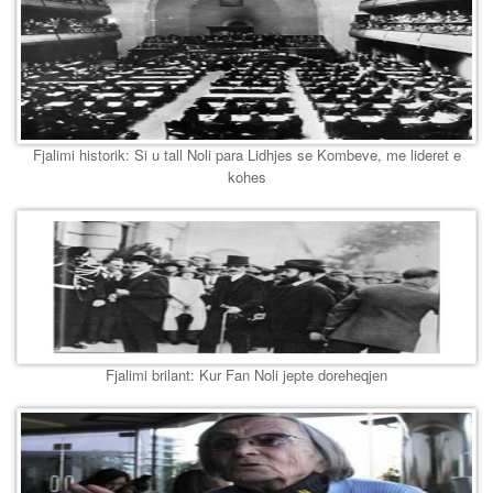
Fjalimi historik: Si u tall Noli para Lidhjes se Kombeve, me lideret e
kohes
Fjalimi brilant: Kur Fan Noli jepte doreheqjen