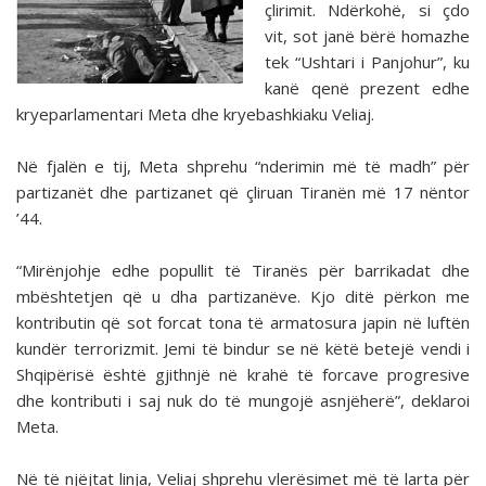
çlirimit. Ndërkohë, si çdo
vit, sot janë bërë homazhe
tek “Ushtari i Panjohur”, ku
kanë qenë prezent edhe
kryeparlamentari Meta dhe kryebashkiaku Veliaj.
Në fjalën e tij, Meta shprehu “nderimin më të madh” për
partizanët dhe partizanet që çliruan Tiranën më 17 nëntor
’44.
“Mirënjohje edhe popullit të Tiranës për barrikadat dhe
mbështetjen që u dha partizanëve. Kjo ditë përkon me
kontributin që sot forcat tona të armatosura japin në luftën
kundër terrorizmit. Jemi të bindur se në këtë betejë vendi i
Shqipërisë është gjithnjë në krahë të forcave progresive
dhe kontributi i saj nuk do të mungojë asnjëherë”, deklaroi
Meta.
Në të njëjtat linja, Veliaj shprehu vlerësimet më të larta për