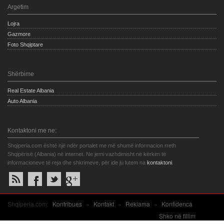
Argetim
Lojra
Gazmore
Foto Shqiptare
Shërbime
Real Estate Albania
Auto Albania
Kontaktoni me ne:
Shqiperia.com është një ndër portalet me më shumë informacion rreth
Shqipërisë (Albania) në internet. Ne jemi vazhdimisht në kërkim të
informacioneve të reja dhe shkrimeve, për ide ju lutem na
kontaktoni
.
Shqiperia.com:
Kontribues
»
Kontakt
»
Reklama
»
Konfidenca
Shko në fillim