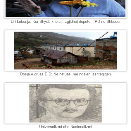
Liri Lubonja: Kur Shyqi, xhelati, zgjidhej deputet i PD ne Shkoder
Dosja e gruas D.D: Ne hetuesi me ndalen jashteqitjen
Universalizmi dhe Nacionalizmi