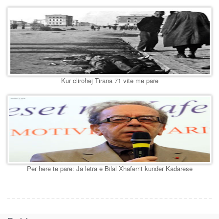
Kur clirohej Tirana 71 vite me pare
Per here te pare: Ja letra e Bilal Xhaferrit kunder Kadarese