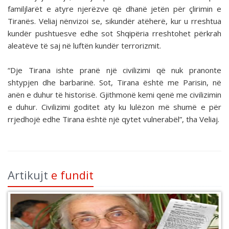
familjlarët e atyre njerëzve që dhanë jetën për çlirimin e
Tiranës. Veliaj nënvizoi se, sikundër atëherë, kur u rreshtua
kundër pushtuesve edhe sot Shqipëria rreshtohet përkrah
aleatëve të saj në luftën kundër terrorizmit.
“Dje Tirana ishte pranë një civilizimi që nuk pranonte
shtypjen dhe barbarinë. Sot, Tirana është me Parisin, në
anën e duhur të historisë. Gjithmonë kemi qenë me civilizimin
e duhur. Civilizimi goditet aty ku lulëzon më shumë e për
rrjedhojë edhe Tirana është një qytet vulnerabël”, tha Veliaj.
Artikujt
e fundit