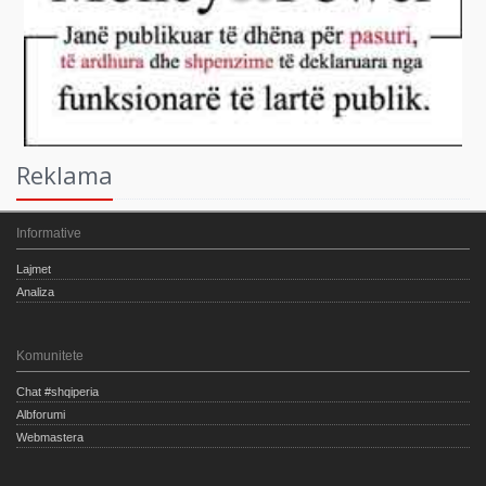
Reklama
Informative
Lajmet
Analiza
Komunitete
Chat #shqiperia
Albforumi
Webmastera