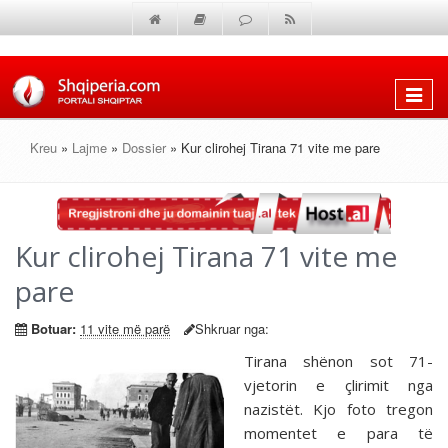
Shfaq
menun
Kreu
»
Lajme
»
Dossier
» Kur clirohej Tirana 71 vite me pare
Kur clirohej Tirana 71 vite me
pare
Botuar:
11 vite më parë
Shkruar nga:
Tirana shënon sot 71-
vjetorin e çlirimit nga
nazistët. Kjo foto tregon
momentet e para të