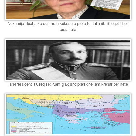
Nexhmije Hoxha kerceu rreth kokes se prere te italianit. Shoqet i beri
prostituta
Ish-Presidenti i Greqise: Kam gjak shqiptari dhe jam krenar per kete