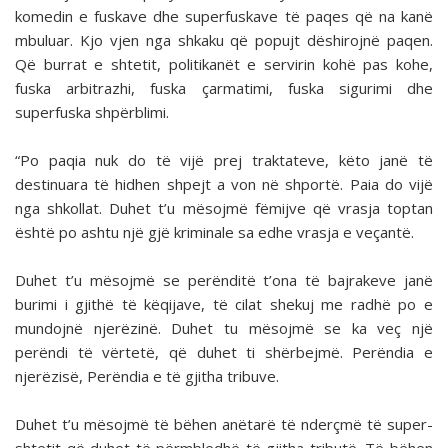
komedin e fuskave dhe superfuskave të paqes që na kanë
mbuluar. Kjo vjen nga shkaku që popujt dëshirojnë paqen.
Që burrat e shtetit, politikanët e servirin kohë pas kohe,
fuska arbitrazhi, fuska çarmatimi, fuska sigurimi dhe
superfuska shpërblimi.
“Po paqia nuk do të vijë prej traktateve, këto janë të
destinuara të hidhen shpejt a von në shportë. Paia do vijë
nga shkollat. Duhet t’u mësojmë fëmijve që vrasja toptan
është po ashtu një gjë kriminale sa edhe vrasja e veçantë.
Duhet t’u mësojmë se perënditë t’ona të bajrakeve janë
burimi i gjithë të këqijave, të cilat shekuj me radhë po e
mundojnë njerëzinë. Duhet tu mësojmë se ka veç një
perëndi të vërtetë, që duhet ti shërbejmë. Perëndia e
njerëzisë, Perëndia e të gjitha tribuve.
Duhet t’u mësojmë të bëhen anëtarë të nderçmë të super-