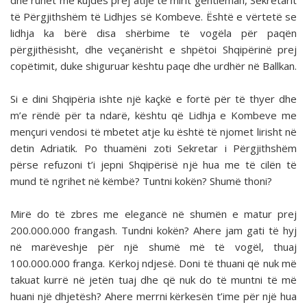
dhe ruhet me kujdes prej atijë të mirit gentleman, Sekretarit
të Përgjithshëm të Lidhjes së Kombeve. Është e vërtetë se
lidhja ka bërë disa shërbime të vogëla për paqën
përgjithësisht, dhe veçanërisht e shpëtoi Shqipërinë prej
copëtimit, duke shiguruar kështu paqe dhe urdhër në Ballkan.
Si e dini Shqipëria ishte një kaçkë e fortë për të thyer dhe
m’e rëndë për ta ndarë, kështu që Lidhja e Kombeve me
mençuri vendosi të mbetet atje ku është të njomet lirisht në
detin Adriatik. Po thuamëni zoti Sekretar i Përgjithshëm
përse refuzoni t’i jepni Shqipërisë një hua me të cilën të
mund të ngrihet në këmbë? Tuntni kokën? Shumë thoni?
Mirë do të zbres me elegancë në shumën e matur prej
200.000.000 frangash. Tundni kokën? Ahere jam gati të hyj
në marëveshje për një shumë më të vogël, thuaj
100.000.000 franga. Kërkoj ndjesë. Doni të thuani që nuk më
takuat kurrë në jetën tuaj dhe që nuk do të muntni të më
huani një dhjetësh? Ahere merrni kërkesën t’ime për një hua