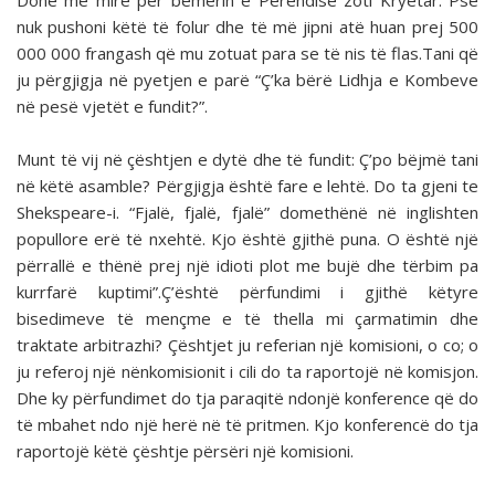
Donë më mirë për bemërin e Perëndisë zoti Kryetar. Pse
nuk pushoni këtë të folur dhe të më jipni atë huan prej 500
000 000 frangash që mu zotuat para se të nis të flas.Tani që
ju përgjigja në pyetjen e parë “Ç’ka bërë Lidhja e Kombeve
në pesë vjetët e fundit?”.
Munt të vij në çështjen e dytë dhe të fundit: Ç’po bëjmë tani
në këtë asamble? Përgjigja është fare e lehtë. Do ta gjeni te
Shekspeare-i. “Fjalë, fjalë, fjalë” domethënë në inglishten
popullore erë të nxehtë. Kjo është gjithë puna. O është një
përrallë e thënë prej një idioti plot me bujë dhe tërbim pa
kurrfarë kuptimi”.Ç’është përfundimi i gjithë këtyre
bisedimeve të mençme e të thella mi çarmatimin dhe
traktate arbitrazhi? Çështjet ju referian një komisioni, o co; o
ju referoj një nënkomisionit i cili do ta raportojë në komisjon.
Dhe ky përfundimet do tja paraqitë ndonjë konference që do
të mbahet ndo një herë në të pritmen. Kjo konferencë do tja
raportojë këtë çështje përsëri një komisioni.