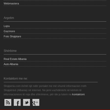
Webmastera
Argetim
Lojra
Gazmore
Foto Shqiptare
Shërbime
Real Estate Albania
Auto Albania
Kontaktoni me ne:
Shqiperia.com është një ndër portalet me më shumë informacion rreth
Shqipërisë (Albania) në internet. Ne jemi vazhdimisht në kërkim të
informacioneve të reja dhe shkrimeve, për ide ju lutem na
kontaktoni
.