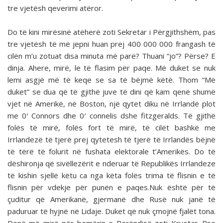
tre vjetësh qeverimi atëror.
Do të kini mirësinë atëherë zoti Sekretar i Përgjithshëm, pas
tre vjetësh të më jepni huan prej 400 000 000 frangash të
cilën m’u zotuat disa minuta më parë? Thuani “jo”? Përse? E
dinja. Ahere, mirë, le të flasim për paqe. Më duket se nuk
lemi asgjë më të keqe se sa të bëjmë këtë. Thom “Më
duket” se dua që të gjithë juve të dini që kam qenë shumë
vjet në Amerikë, në Boston, një qytet diku në Irrlandë plot
me 0′ Connors dhe 0′ connelis dshe fitzgeralds. Të gjithë
folës të mirë, folës fort të mirë, të cilët bashkë me
Irrlandezë të tjerë prej qytetesh të tjerë të Irrlandës bëjnë
të tërë të folurit në fushata elektorale t’Amerikës. Do të
dëshironja që sivëllezërit e nderuar të Republikës Irrlandeze
të kishin sjellë këtu ca nga këta folës trima të flisnin e të
flisnin për vdekje për punën e paqes.Nuk është për të
çuditur që Amerikanë, gjermanë dhe Rusë nuk janë të
paduruar të hyjnë në Lidaje. Duket që nuk çmojnë fjalët tona.