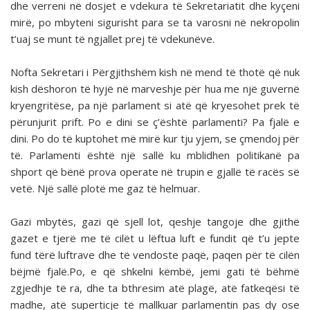
dhe verreni në dosjet e vdekura të Sekretariatit dhe kyçeni
mirë, po mbyteni sigurisht para se ta varosni në nekropolin
t’uaj se munt të ngjallet prej të vdekunëve.
Nofta Sekretari i Përgjithshëm kish në mend të thotë që nuk
kish dëshoron të hyjë në marveshje për hua me një guvernë
kryengritëse, pa një parlament si atë që kryesohet prek të
përunjurit prift. Po e dini se ç’është parlamenti? Pa fjalë e
dini. Po do të kuptohet më mirë kur tju yjem, se çmendoj për
të. Parlamenti është një sallë ku mblidhen politikanë pa
shport që bënë prova operate në trupin e gjallë të racës së
vetë. Një sallë plotë me gaz të helmuar.
Gazi mbytës, gazi që sjell lot, qeshje tangoje dhe gjithë
gazet e tjerë me të cilët u lëftua luft e fundit që t’u jepte
fund tërë luftrave dhe të vendoste paqë, paqen për të cilën
bëjmë fjalë.Po, e që shkelni këmbë, jemi gati të bëhmë
zgjedhje të ra, dhe ta bthresim atë plagë, atë fatkeqësi të
madhe, atë superticje të mallkuar parlamentin pas dy ose