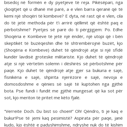
bisedoj në formën e dy pyetjeve të reja. Pikësëpari, nga
çkoqitjet që u dhanë më parë, a e vlen barra qeranë që të
kemi një shoqëri të kombeve? E dyta, në rast që e vlen, cila
do të jetë methoda për t’i arrirë qëllimit që është paq e
përbotshme? Pyetjes së parë do ti përgjigjem: Po. Edhe
Shoqëria e Kombeve të jetë një ëndër, një utopi që i bën
skeptikët të buzëqeshin dhe të shtrembërojnë buzët, kjo
(Shoqëria e Kombeve) duhet të qëndrojë atje si një sfidë
kundër lavdisë groteske militariste. Kjo duhet të qëndrojë
atje si një vërtetim solemn i dëshirës së përbotshme për
paqe. Kjo duhet të qëndrojë atje gjer sa bukuria e sajë,
fisnikëria e sajë, shpirita njerëzore e sajë, nevoja e
domosdoshme e qënies së sajë të kuptohen nga gjithë
bota. Pse fundi i fundit me gjithë mungesat që ka sot për
sot, kjo meriton të pritet me këto fjalë.
“Verreite Doch. Du bist so choen!” Oh! Qëndro, ti je kaq e
bukur!Pse të jemi kaq pesimistë? Aspirata për paqe, janë
kudo, kjo është e padyshimshme, ndryshe nuk do të kishim