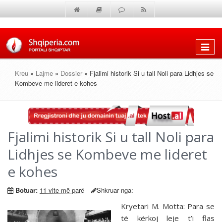
Shfaq
menun
Kreu
»
Lajme
»
Dossier
» Fjalimi historik Si u tall Noli para Lidhjes se
Kombeve me lideret e kohes
Fjalimi historik Si u tall Noli para
Lidhjes se Kombeve me lideret
e kohes
Botuar:
11 vite më parë
Shkruar nga:
Kryetari M. Motta: Para se
të kërkoj leje t’i flas