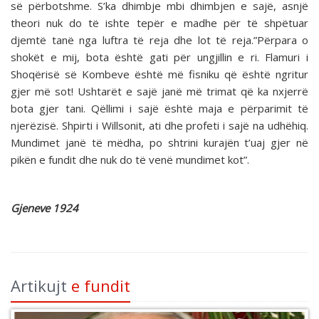
së përbotshme. S’ka dhimbje mbi dhimbjen e sajë, asnjë
theori nuk do të ishte tepër e madhe për të shpëtuar
djemtë tanë nga luftra të reja dhe lot të reja.”Përpara o
shokët e mij, bota është gati për ungjillin e ri. Flamuri i
Shoqërisë së Kombeve është më fisniku që është ngritur
gjer më sot! Ushtarët e sajë janë më trimat që ka nxjerrë
bota gjer tani. Qëllimi i sajë është maja e përparimit të
njerëzisë. Shpirti i Willsonit, ati dhe profeti i sajë na udhëhiq.
Mundimet janë të mëdha, po shtrini kurajën t’uaj gjer në
pikën e fundit dhe nuk do të venë mundimet kot”.
Gjeneve 1924
Artikujt
e fundit