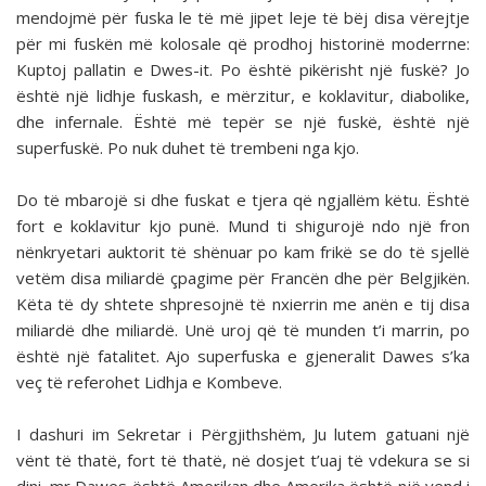
mendojmë për fuska le të më jipet leje të bëj disa vërejtje
për mi fuskën më kolosale që prodhoj historinë moderrne:
Kuptoj pallatin e Dwes-it. Po është pikërisht një fuskë? Jo
është një lidhje fuskash, e mërzitur, e koklavitur, diabolike,
dhe infernale. Është më tepër se një fuskë, është një
superfuskë. Po nuk duhet të trembeni nga kjo.
Do të mbarojë si dhe fuskat e tjera që ngjallëm këtu. Është
fort e koklavitur kjo punë. Mund ti shigurojë ndo një fron
nënkryetari auktorit të shënuar po kam frikë se do të sjellë
vetëm disa miliardë çpagime për Francën dhe për Belgjikën.
Këta të dy shtete shpresojnë të nxierrin me anën e tij disa
miliardë dhe miliardë. Unë uroj që të munden t’i marrin, po
është një fatalitet. Ajo superfuska e gjeneralit Dawes s’ka
veç të referohet Lidhja e Kombeve.
I dashuri im Sekretar i Përgjithshëm, Ju lutem gatuani një
vënt të thatë, fort të thatë, në dosjet t’uaj të vdekura se si