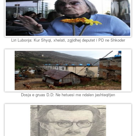
Liri Lubonja: Kur Shyqi, xhelati, zgjidhej deputet i PD ne Shkoder
Dosja e gruas D.D: Ne hetuesi me ndalen jashteqitjen