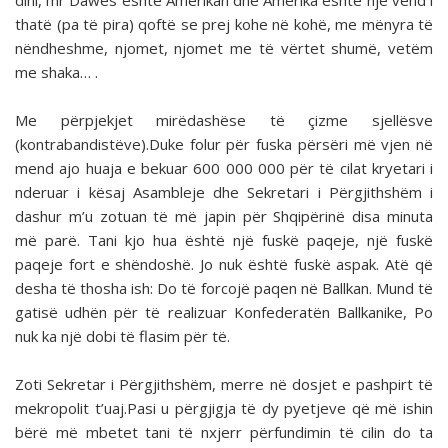
dini, mr Dawes është Amerikan dhe Amerika është një vend i
thatë (pa të pira) qoftë se prej kohe në kohë, me mënyra të
nëndheshme, njomet, njomet me të vërtet shumë, vetëm
me shaka… .
Me përpjekjet mirëdashëse të çizme sjellësve
(kontrabandistëve).Duke folur për fuska përsëri më vjen në
mend ajo huaja e bekuar 600 000 000 për të cilat kryetari i
nderuar i kësaj Asambleje dhe Sekretari i Përgjithshëm i
dashur m’u zotuan të më japin për Shqipërinë disa minuta
më parë. Tani kjo hua është një fuskë paqeje, një fuskë
paqeje fort e shëndoshë. Jo nuk është fuskë aspak. Atë që
desha të thosha ish: Do të forcojë paqen në Ballkan. Mund të
gatisë udhën për të realizuar Konfederatën Ballkanike, Po
nuk ka një dobi të flasim për të.
Zoti Sekretar i Përgjithshëm, merre në dosjet e pashpirt të
mekropolit t’uaj.Pasi u përgjigja të dy pyetjeve që më ishin
bërë më mbetet tani të nxjerr përfundimin të cilin do ta