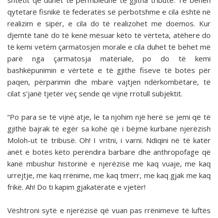
shtetit që duhet të përmbledhë të gjitha tributë. Të bëhen
qytetarë fisnikë të federatës së përbotshme e cila është në
realizim e sipër, e cila do të realizohet me doemos. Kur
djemtë tanë do të kenë mësuar këto të vërteta, atëhere do
të kemi vetëm çarmatosjen morale e cila duhet të bëhet më
parë nga çarmatosja matëriale, po do të kemi
bashkëpunimin e vërtetë e të gjithë fiseve të botës për
paqen, përparimin dhe mbarë vajtjen ndërkombëtare, të
cilat s’janë tjetër veç sende që vijnë rrotull subjektit.
“Po para se të vijnë atje, le ta njohim një herë se jemi që të
gjithë bajrak të egër sa kohë që i bëjmë kurbane njerëzish
Moloh-ut të tribusë. Oh! I vritni, i varni. Ndiqini në të katër
anët e botës këto perëndira barbare dhe anthropofage që
kanë mbushur historinë e njerëzisë me kaq vuaje, me kaq
urrejtje, me kaq rrënime, me kaq tmerr, me kaq gjak me kaq
frikë. Ah! Do ti kapim gjakatëratë e vjetër!
Vështroni sytë e njerëzisë që vuan pas rrënimeve të luftës