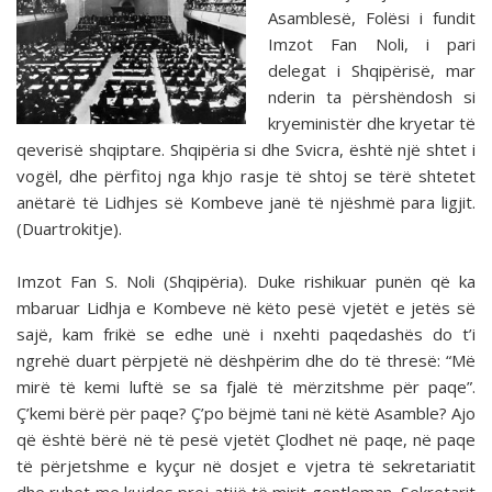
Asamblesë, Folësi i fundit
Imzot Fan Noli, i pari
delegat i Shqipërisë, mar
nderin ta përshëndosh si
kryeministër dhe kryetar të
qeverisë shqiptare. Shqipëria si dhe Svicra, është një shtet i
vogël, dhe përfitoj nga khjo rasje të shtoj se tërë shtetet
anëtarë të Lidhjes së Kombeve janë të njëshmë para ligjit.
(Duartrokitje).
Imzot Fan S. Noli (Shqipëria). Duke rishikuar punën që ka
mbaruar Lidhja e Kombeve në këto pesë vjetët e jetës së
sajë, kam frikë se edhe unë i nxehti paqedashës do t’i
ngrehë duart përpjetë në dëshpërim dhe do të thresë: “Më
mirë të kemi luftë se sa fjalë të mërzitshme për paqe”.
Ç’kemi bërë për paqe? Ç’po bëjmë tani në këtë Asamble? Ajo
që është bërë në të pesë vjetët Çlodhet në paqe, në paqe
të përjetshme e kyçur në dosjet e vjetra të sekretariatit