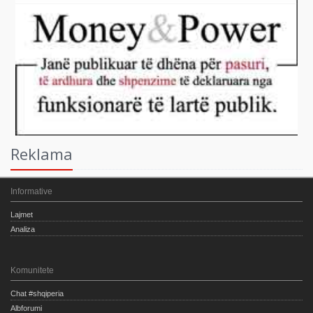
Reklama
Informative
Lajmet
Analiza
Komunitete
Chat #shqiperia
Albforumi