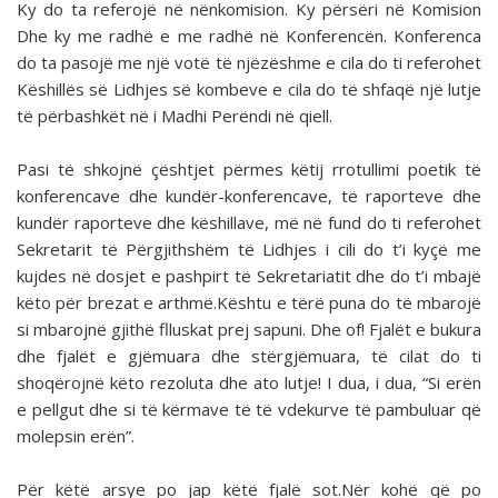
Ky do ta referojë në nënkomision. Ky përsëri në Komision
Dhe ky me radhë e me radhë në Konferencën. Konferenca
do ta pasojë me një votë të njëzëshme e cila do ti referohet
Këshillës së Lidhjes së kombeve e cila do të shfaqë një lutje
të përbashkët në i Madhi Perëndi në qiell.
Pasi të shkojnë çështjet përmes këtij rrotullimi poetik të
konferencave dhe kundër-konferencave, të raporteve dhe
kundër raporteve dhe këshillave, më në fund do ti referohet
Sekretarit të Përgjithshëm të Lidhjes i cili do t’i kyçë me
kujdes në dosjet e pashpirt të Sekretariatit dhe do t’i mbajë
këto për brezat e arthmë.Kështu e tërë puna do të mbarojë
si mbarojnë gjithë flluskat prej sapuni. Dhe of! Fjalët e bukura
dhe fjalët e gjëmuara dhe stërgjëmuara, të cilat do ti
shoqërojnë këto rezoluta dhe ato lutje! I dua, i dua, “Si erën
e pellgut dhe si të kërmave të të vdekurve të pambuluar që
molepsin erën”.
Për këtë arsye po jap këtë fjalë sot.Nër kohë që po