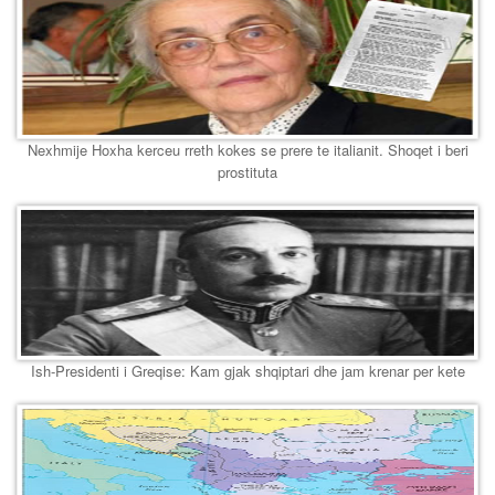
Nexhmije Hoxha kerceu rreth kokes se prere te italianit. Shoqet i beri
prostituta
Ish-Presidenti i Greqise: Kam gjak shqiptari dhe jam krenar per kete