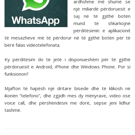
ardhshme më shumë se
një miliardë përdoruesit e
saj në të gjithë botën
mund të shkarkojnë
përditësimin e aplikacionit
të mesazheve më të përdorur në të gjithë botën për të
bërë falas videotelefonata.
Ky përditësim do të jetë i disponueshëm për të gjithë
përdoruesit e Android, iPhone dhe Windows Phone. Por si
funksionon?
Mjafton të hapësh një dritare bisede dhe të klikosh në
ikonën “telefono”, dhe zgjidh mes dy mënyrave, video ose
voice call, dhe përshëndesni me dorë, sepse jeni lidhur
tashmë.