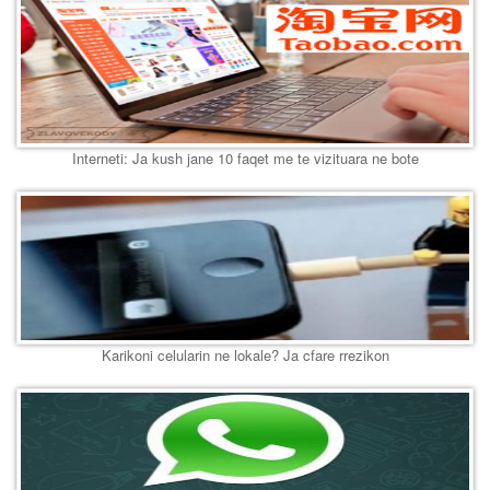
Interneti: Ja kush jane 10 faqet me te vizituara ne bote
Karikoni celularin ne lokale? Ja cfare rrezikon