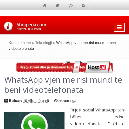
Shfaq
menun
Kreu
»
Lajme
»
Teknologji
» WhatsApp vjen me risi mund te beni
videotelefonata
WhatsApp vjen me risi mund te
beni videotelefonata
Botuar:
10 vite më parë
Shkruar nga:
Rrjeti social WhatsApp tani
bëhen edhe
videotelefonata. Ditët e