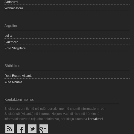
Albforumi
Webmastera
Argetim
Lojra
Gazmore
Foto Shqiptare
Shërbime
Real Estate Albania
Auto Albania
Kontaktoni me ne:
Shqiperia.com është një ndër portalet me më shumë informacion rreth
Shqipërisë (Albania) në internet. Ne jemi vazhdimisht në kërkim të
informacioneve të reja dhe shkrimeve, për ide ju lutem na
kontaktoni
.