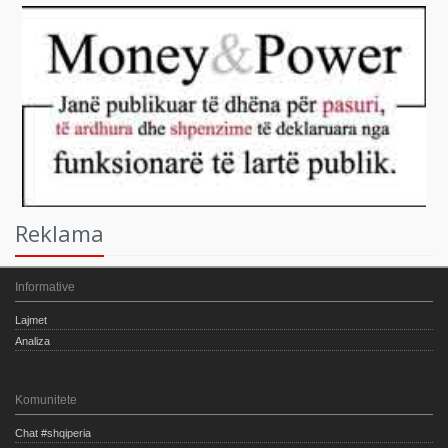
Reklama
Informative
Lajmet
Analiza
Komunitete
Chat #shqiperia