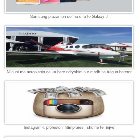
Samsung prezanton serine e re te Galaxy J
Njihuni me aeroplanin qe ka bere ndryshimin e madh ne tregun boteror
Instagram-i, profesioni fitimprures i shume te rinjve